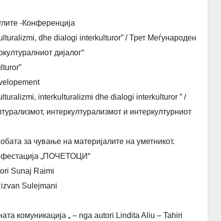
агулите -Конференција
lturalizmi, dhe dialogi interkulturor” / Трет Меѓународен
ркултуралниот дијалог“
turor”
evelopement
ralizmi, interkulturalizmi dhe dialogi interkulturor ” /
турализмот, интеркултурализмот и интеркултурниот
бата за чување на материјалите на уметникот.
Манифестација „ПОЧЕТОЦИ“
tori Sunaj Raimi
 Rizvan Sulejmani
та комуникација „ – nga autori Lindita Aliu – Tahiri