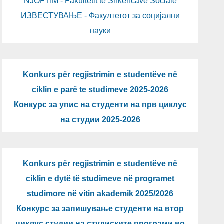
NJOFTIM - Fakultetit të Shkencave Sociale
ИЗВЕСТУВАЊЕ - Факултетот за социјални
науки
Konkurs për regjistrimin e studentëve në
ciklin e parë te studimeve 2025-2026
Конкурс за упис на студенти на прв циклус
на студии 2025-2026
Konkurs për regjistrimin e studentëve në
ciklin e dytë të studimeve në programet
studimore në vitin akademik 2025/2026
Конкурс за запишување студенти на втор
циклус студии на студиските програми во