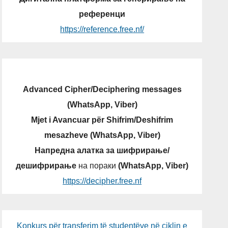
референци
https://reference.free.nf/
Advanced Cipher/Deciphering messages
(WhatsApp, Viber)
Mjet i Avancuar për Shifrim/Deshifrim
mesazheve (WhatsApp, Viber)
Напредна алатка за шифрирање/
дешифрирање
на пораки
(WhatsApp, Viber)
https://decipher.free.nf
Konkurs për transferim të studentëve në ciklin e