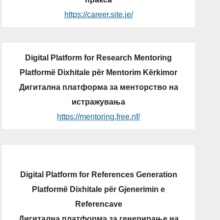
https://career.site.je/
Digital Platform for Research Mentoring
Platformë Dixhitale për Mentorim Kërkimor
Дигитална платформа за менторство на
истражувања
https://mentoring.free.nf/
Digital Platform for References Generation
Platformë Dixhitale për Gjenerimin e
Referencave
Дигитална платформа за генерирање на