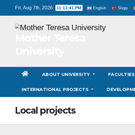
Skip
Fri. Aug 7th, 2026
11:13:41 PM
English
Shqip
to
content
Mother Teresa
University
ABOUT UNIVERSITY
FACULTIE
INTERNATIONAL PROJECTS
DEVELOPM
Local projects