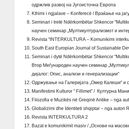
одржлив развој на Југоисточна Европа
Kthimi i ngjalave – Konferecë / Враќање на ј
Seminari i tretë Ndërkombëtar Shkencor “Multiku
научен семинар „Мултикултурализмот и инте
Revista “INTERKULTURA – Komunikimi interkul
South East Europian Journal of Sustainable D
Seminari i dytë Ndërkombëtar Shkencor “Multikultu
Втор Меѓународен научен семинар „Мултикул
дијалог: Опис, анализи и генерализации“
Одржување на Галеријата „Омер Калеши“ и со
Manifestimi Kulturor “ Fillimet” / Културна 
Filozofia e Muzikës në Greqinë Antike – nga au
Globalizimi dhe Identiteti shqiptar – nga autori
Revista INTERKULTURA 2
Bazat e komunikimit masiv / „Основи на масовна