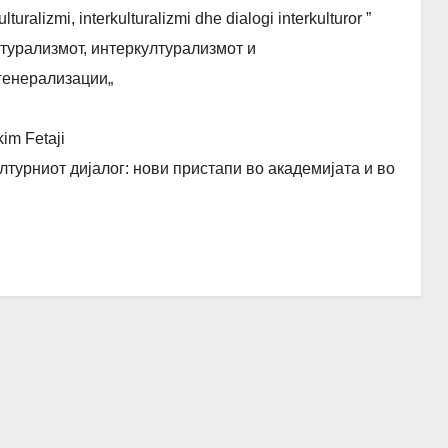
ralizmi, interkulturalizmi dhe dialogi interkulturor ”
турализмот, интеркултурализмот и
 генерализации„
kim Fetaji
турниот дијалог: нови пристапи во академијата и во