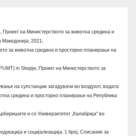
, Проект на Министерството за животна средина и
 Македонија, 2021;
ото за животна средина и просторно планирање на
(TPUMT) in Skopje, Проект на Министерството за
вање на супстанции загадувачи во воздухот, водата
вотна средина и просторно планирање на Република
Арберишите и со Универзитетот „Калабрија“ во
 едукација и социјализација, 1 број, Списание за