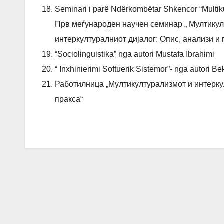
Seminari i parë Ndërkombëtar Shkencor “Multikultu
Прв меѓународен научен семинар „ Мултикул
интеркултуралниот дијалог: Опис, анализи и
“Sociolinguistika” nga autori Mustafa Ibrahimi
“ Inxhinierimi Softuerik Sistemor”- nga autori Be
Работилница „Мултикултурализмот и интеркул
пракса“