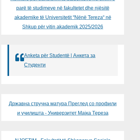
parë të studimeve në fakultetet dhe njësitë
akademike të Universitetit “Nënë Tereza“ në
Shkup për vitin akademik 2025/2026
Anketa për Studentë | Анкета за
Студенти
Државна стручна матура Преглед со профили
и училишта - Универзитет Мајка Тереза