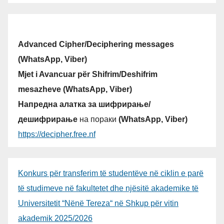
Advanced Cipher/Deciphering messages
(WhatsApp, Viber)
Mjet i Avancuar për Shifrim/Deshifrim
mesazheve (WhatsApp, Viber)
Напредна алатка за шифрирање/
дешифрирање
на пораки
(WhatsApp, Viber)
https://decipher.free.nf
Konkurs për transferim të studentëve në ciklin e parë
të studimeve në fakultetet dhe njësitë akademike të
Universitetit “Nënë Tereza“ në Shkup për vitin
akademik 2025/2026