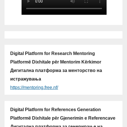
Digital Platform for Research Mentoring
Platformë Dixhitale për Mentorim Kërkimor
Дигитална платформа за менторство на
истражувања
https://mentoring.free.nf/
Digital Platform for References Generation
Platformë Dixhitale për Gjenerimin e Referencave
Дигитална платформа за генерирање на