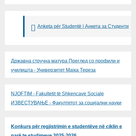
Anketa për Studentë | Анкета за Студенти
Државна стручна матура Преглед со профили и
училишта - Универзитет Мајка Тереза
NJOFTIM - Fakultetit të Shkencave Sociale
ИЗВЕСТУВАЊЕ - Факултетот за социјални науки
Konkurs për regjistrimin e studentëve në ciklin e
parë te studimeve 2025-2026