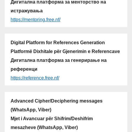
Дигитална платформа за менторство на
истражувања
https://mentoring.free.nf/
Digital Platform for References Generation
Platformë Dixhitale për Gjenerimin e Referencave
Дигитална платформа за генерирање на
референци
https://reference.free.nf/
Advanced Cipher/Deciphering messages
(WhatsApp, Viber)
Mjet i Avancuar për Shifrim/Deshifrim
mesazheve (WhatsApp, Viber)