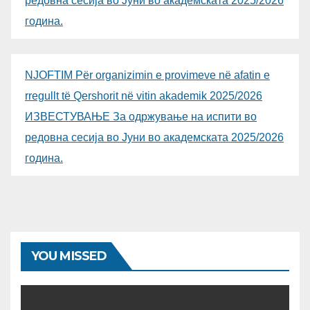
редовна сесија во Јуни во академската 2025/2026
година.
NJOFTIM Për organizimin e provimeve në afatin e
rregullt të Qershorit në vitin akademik 2025/2026
ИЗВЕСТУВАЊЕ За одржување на испити во
редовна сесија во Јуни во академската 2025/2026
година.
YOU MISSED