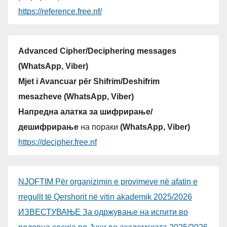
https://reference.free.nf/
Advanced Cipher/Deciphering messages
(WhatsApp, Viber)
Mjet i Avancuar për Shifrim/Deshifrim
mesazheve (WhatsApp, Viber)
Напредна алатка за шифрирање/
дешифрирање
на пораки
(WhatsApp, Viber)
https://decipher.free.nf
NJOFTIM Për organizimin e provimeve në afatin e
rregullt të Qershorit në vitin akademik 2025/2026
ИЗВЕСТУВАЊЕ За одржување на испити во