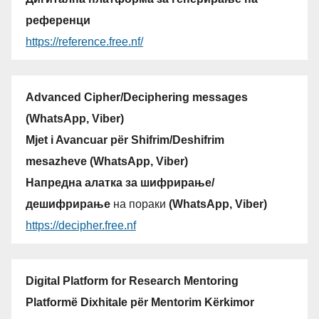
референци
https://reference.free.nf/
Advanced Cipher/Deciphering messages
(WhatsApp, Viber)
Mjet i Avancuar për Shifrim/Deshifrim
mesazheve (WhatsApp, Viber)
Напредна алатка за шифрирање/
дешифрирање
на пораки
(WhatsApp, Viber)
https://decipher.free.nf
Digital Platform for Research Mentoring
Platformë Dixhitale për Mentorim Kërkimor