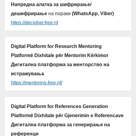
Напредна алатка за шифрирање/
дешифрирање
на пораки
(WhatsApp, Viber)
https://decipher.free.nf
Digital Platform for Research Mentoring
Platformë Dixhitale për Mentorim Kërkimor
Дигитална платформа за менторство на
истражувања
https://mentoring.free.nf/
Digital Platform for References Generation
Platformë Dixhitale për Gjenerimin e Referencave
Дигитална платформа за генерирање на
референци