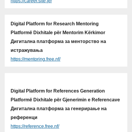
https://career.site.je/
Digital Platform for Research Mentoring
Platformë Dixhitale për Mentorim Kërkimor
Дигитална платформа за менторство на
истражувања
https://mentoring.free.nf/
Digital Platform for References Generation
Platformë Dixhitale për Gjenerimin e Referencave
Дигитална платформа за генерирање на
референци
https://reference.free.nf/