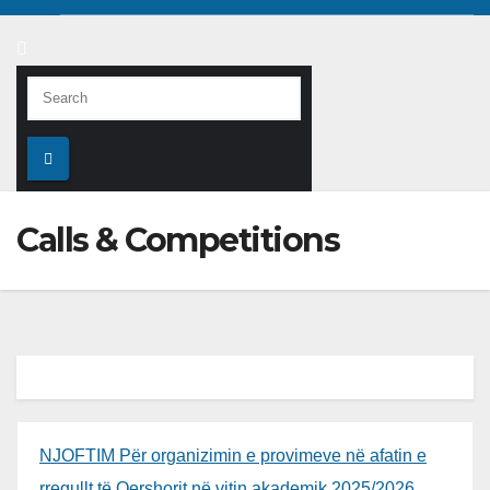
Calls & Competitions
NJOFTIM Për organizimin e provimeve në afatin e
rregullt të Qershorit në vitin akademik 2025/2026