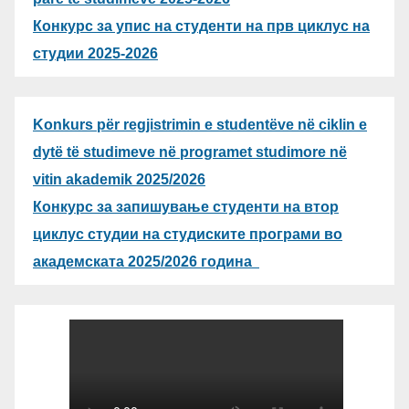
Конкурс за упис на студенти на прв циклус на
студии 2025-2026
Konkurs për regjistrimin e studentëve në ciklin e
dytë të studimeve në programet studimore në
vitin akademik 2025/2026
Конкурс за запишување студенти на втор
циклус студии на студиските програми во
академската 2025/2026 година