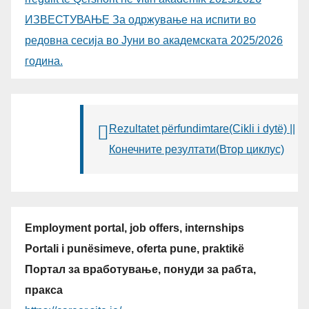
ИЗВЕСТУВАЊЕ За одржување на испити во
редовна сесија во Јуни во академската 2025/2026
година.
Rezultatet përfundimtare(Cikli i dytë) ||
Конечните резултати(Втор циклус)
Employment portal, job offers, internships
Portali i punësimeve, oferta pune, praktikë
Портал за вработување, понуди за рабта,
пракса