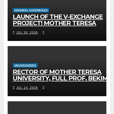
ERASMUS+ EXPERIENCES
LAUNCH OF THE V-EXCHANGE
PROJECT! MOTHER TERESA
UNIVERSITY IN SKOPJE LEADS
JUL 30, 2026
THE INTERNATIONAL INITIATIVE
FOR DIGITAL EDUCATION AND
GLOBAL CITIZENSHIP
UNCATEGORIZED
RECTOR OF MOTHER TERESA
UNIVERSITY, FULL PROF. BEKIM
FETAJI, PH.D., HOSTED AN
JUL 14, 2026
OFFICIAL MEETING WITH THE
GENERAL DIRECTOR OF JSC
MEPSO, DR. BURIM LATIFI