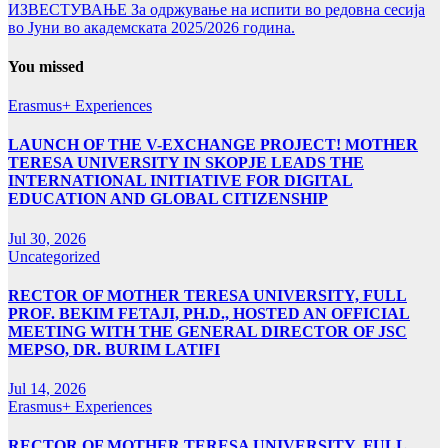
ИЗВЕСТУВАЊЕ За одржување на испити во редовна сесија
во Јуни во академската 2025/2026 година.
You missed
Erasmus+ Experiences
LAUNCH OF THE V-EXCHANGE PROJECT! MOTHER
TERESA UNIVERSITY IN SKOPJE LEADS THE
INTERNATIONAL INITIATIVE FOR DIGITAL
EDUCATION AND GLOBAL CITIZENSHIP
Jul 30, 2026
Uncategorized
RECTOR OF MOTHER TERESA UNIVERSITY, FULL
PROF. BEKIM FETAJI, PH.D., HOSTED AN OFFICIAL
MEETING WITH THE GENERAL DIRECTOR OF JSC
MEPSO, DR. BURIM LATIFI
Jul 14, 2026
Erasmus+ Experiences
RECTOR OF MOTHER TERESA UNIVERSITY, FULL