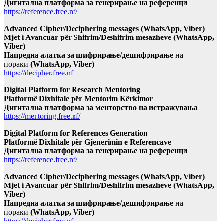
Дигитална платформа за генерирање на референци
https://reference.free.nf/
Advanced Cipher/Deciphering messages (WhatsApp, Viber)
Mjet i Avancuar për Shifrim/Deshifrim mesazheve (WhatsApp,
Viber)
Напредна алатка за шифрирање/дешифрирање
на
пораки
(WhatsApp, Viber)
https://decipher.free.nf
Digital Platform for Research Mentoring
Platformë Dixhitale për Mentorim Kërkimor
Дигитална платформа за менторство на истражувања
https://mentoring.free.nf/
Digital Platform for References Generation
Platformë Dixhitale për Gjenerimin e Referencave
Дигитална платформа за генерирање на референци
https://reference.free.nf/
Advanced Cipher/Deciphering messages (WhatsApp, Viber)
Mjet i Avancuar për Shifrim/Deshifrim mesazheve (WhatsApp,
Viber)
Напредна алатка за шифрирање/дешифрирање
на
пораки
(WhatsApp, Viber)
https://decipher.free.nf