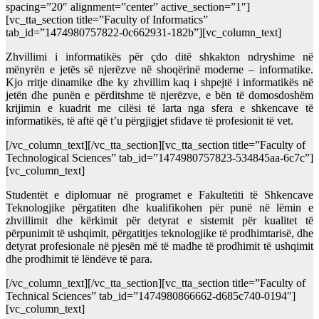
spacing=”20″ alignment=”center” active_section=”1″]
[vc_tta_section title=”Faculty of Informatics”
tab_id=”1474980757822-0c662931-182b”][vc_column_text]
Zhvillimi i informatikës për çdo ditë shkakton ndryshime në
mënyrën e jetës së njerëzve në shoqërinë moderne – informatike.
Kjo rritje dinamike dhe ky zhvillim kaq i shpejtë i informatikës në
jetën dhe punën e përditshme të njerëzve, e bën të domosdoshëm
krijimin e kuadrit me cilësi të larta nga sfera e shkencave të
informatikës, të aftë që t’u përgjigjet sfidave të profesionit të vet.
[/vc_column_text][/vc_tta_section][vc_tta_section title=”Faculty of
Technological Sciences” tab_id=”1474980757823-534845aa-6c7c”]
[vc_column_text]
Studentët e diplomuar në programet e Fakultetiti të Shkencave
Teknologjike përgatiten dhe kualifikohen për punë në lëmin e
zhvillimit dhe kërkimit për detyrat e sistemit për kualitet të
përpunimit të ushqimit, përgatitjes teknologjike të prodhimtarisë, dhe
detyrat profesionale në pjesën më të madhe të prodhimit të ushqimit
dhe prodhimit të lëndëve të para.
[/vc_column_text][/vc_tta_section][vc_tta_section title=”Faculty of
Technical Sciences” tab_id=”1474980866662-d685c740-0194″]
[vc_column_text]