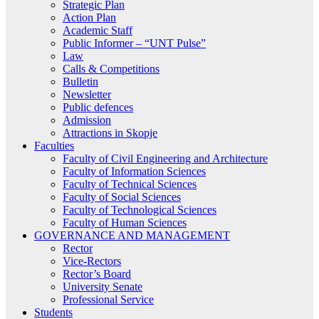
Strategic Plan
Action Plan
Academic Staff
Public Informer – “UNT Pulse”
Law
Calls & Competitions
Bulletin
Newsletter
Public defences
Admission
Attractions in Skopje
Faculties
Faculty of Civil Engineering and Architecture
Faculty of Information Sciences
Faculty of Technical Sciences
Faculty of Social Sciences
Faculty of Technological Sciences
Faculty of Human Sciences
GOVERNANCE AND MANAGEMENT
Rector
Vice-Rectors
Rector’s Board
University Senate
Professional Service
Students