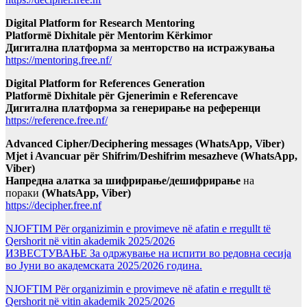
Digital Platform for Research Mentoring
Platformë Dixhitale për Mentorim Kërkimor
Дигитална платформа за менторство на истражувања
https://mentoring.free.nf/
Digital Platform for References Generation
Platformë Dixhitale për Gjenerimin e Referencave
Дигитална платформа за генерирање на референци
https://reference.free.nf/
Advanced Cipher/Deciphering messages (WhatsApp, Viber)
Mjet i Avancuar për Shifrim/Deshifrim mesazheve (WhatsApp,
Viber)
Напредна алатка за шифрирање/дешифрирање
на
пораки
(WhatsApp, Viber)
https://decipher.free.nf
NJOFTIM Për organizimin e provimeve në afatin e rregullt të
Qershorit në vitin akademik 2025/2026
ИЗВЕСТУВАЊЕ За одржување на испити во редовна сесија
во Јуни во академската 2025/2026 година.
NJOFTIM Për organizimin e provimeve në afatin e rregullt të
Qershorit në vitin akademik 2025/2026