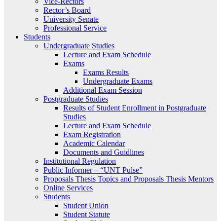
Vice-Rectors
Rector’s Board
University Senate
Professional Service
Students
Undergraduate Studies
Lecture and Exam Schedule
Exams
Exams Results
Undergraduate Exams
Additional Exam Session
Postgraduate Studies
Results of Student Enrollment in Postgraduate
Studies
Lecture and Exam Schedule
Exam Registration
Academic Calendar
Documents and Guidlines
Institutional Regulation
Public Informer – “UNT Pulse”
Proposals Thesis Topics and Proposals Thesis Mentors
Online Services
Students
Student Union
Student Statute