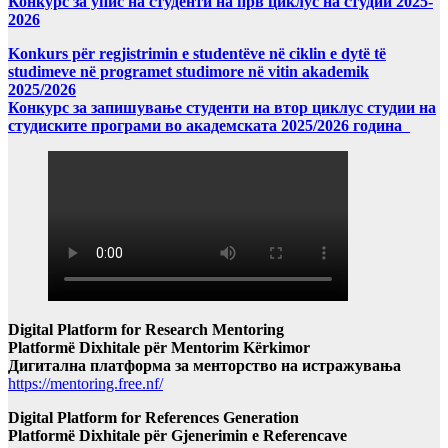
Конкурс за упис на студенти на прв циклус на студии 2025-
2026
Konkurs për regjistrimin e studentëve në ciklin e dytë të
studimeve në programet studimore në vitin akademik
2025/2026
Конкурс за запишување студенти на втор циклус студии на
студиските програми во академската 2025/2026 година
Digital Platform for Research Mentoring
Platformë Dixhitale për Mentorim Kërkimor
Дигитална платформа за менторство на истражувања
https://mentoring.free.nf/
Digital Platform for References Generation
Platformë Dixhitale për Gjenerimin e Referencave