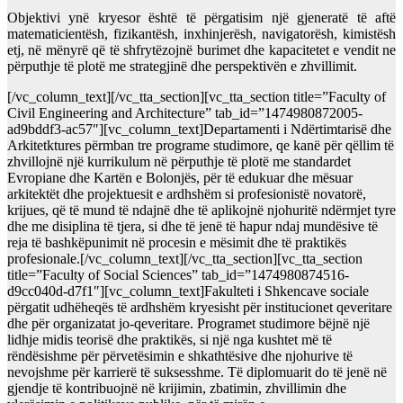
Objektivi ynë kryesor është të përgatisim një gjeneratë të aftë
matematicientësh, fizikantësh, inxhinjerësh, navigatorësh, kimistësh
etj, në mënyrë që të shfrytëzojnë burimet dhe kapacitetet e vendit ne
përputhje të plotë me strategjinë dhe perspektivën e zhvillimit.
[/vc_column_text][/vc_tta_section][vc_tta_section title=”Faculty of
Civil Engineering and Architecture” tab_id=”1474980872005-
ad9bddf3-ac57″][vc_column_text]Departamenti i Ndërtimtarisë dhe
Arkitetktures përmban tre programe studimore, qe kanë për qëllim të
zhvillojnë një kurrikulum në përputhje të plotë me standardet
Evropiane dhe Kartën e Bolonjës, për të edukuar dhe mësuar
arkitektët dhe projektuesit e ardhshëm si profesionistë novatorë,
krijues, që të mund të ndajnë dhe të aplikojnë njohuritë ndërmjet tyre
dhe me disiplina të tjera, si dhe të jenë të hapur ndaj mundësive të
reja të bashkëpunimit në procesin e mësimit dhe të praktikës
profesionale.[/vc_column_text][/vc_tta_section][vc_tta_section
title=”Faculty of Social Sciences” tab_id=”1474980874516-
d9cc040d-d7f1″][vc_column_text]Fakulteti i Shkencave sociale
përgatit udhëheqës të ardhshëm kryesisht për institucionet qeveritare
dhe për organizatat jo-qeveritare. Programet studimore bëjnë një
lidhje midis teorisë dhe praktikës, si një nga kushtet më të
rëndësishme për përvetësimin e shkathtësive dhe njohurive të
nevojshme për karrierë të suksesshme. Të diplomuarit do të jenë në
gjendje të kontribuojnë në krijimin, zbatimin, zhvillimin dhe