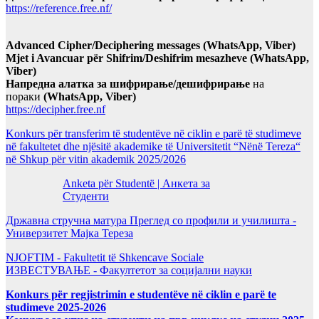
https://reference.free.nf/
Advanced Cipher/Deciphering messages (WhatsApp, Viber)
Mjet i Avancuar për Shifrim/Deshifrim mesazheve (WhatsApp,
Viber)
Напредна алатка за шифрирање/дешифрирање
на
пораки
(WhatsApp, Viber)
https://decipher.free.nf
Konkurs për transferim të studentëve në ciklin e parë të studimeve
në fakultetet dhe njësitë akademike të Universitetit “Nënë Tereza“
në Shkup për vitin akademik 2025/2026
Anketa për Studentë | Анкета за
Студенти
Државна стручна матура Преглед со профили и училишта -
Универзитет Мајка Тереза
NJOFTIM - Fakultetit të Shkencave Sociale
ИЗВЕСТУВАЊЕ - Факултетот за социјални науки
Konkurs për regjistrimin e studentëve në ciklin e parë te
studimeve 2025-2026