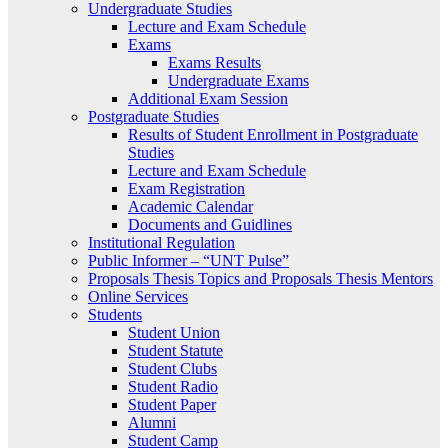
Undergraduate Studies
Lecture and Exam Schedule
Exams
Exams Results
Undergraduate Exams
Additional Exam Session
Postgraduate Studies
Results of Student Enrollment in Postgraduate
Studies
Lecture and Exam Schedule
Exam Registration
Academic Calendar
Documents and Guidlines
Institutional Regulation
Public Informer – “UNT Pulse”
Proposals Thesis Topics and Proposals Thesis Mentors
Online Services
Students
Student Union
Student Statute
Student Clubs
Student Radio
Student Paper
Alumni
Student Camp