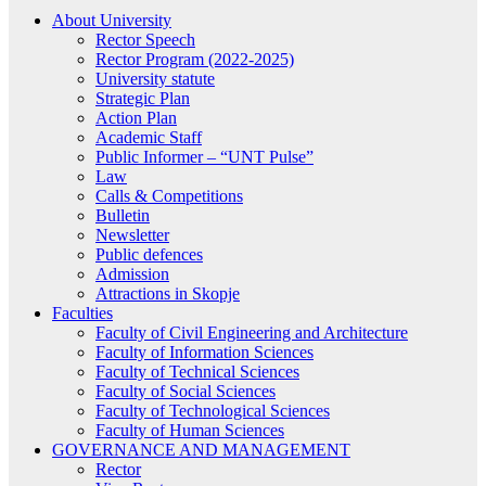
About University
Rector Speech
Rector Program (2022-2025)
University statute
Strategic Plan
Action Plan
Academic Staff
Public Informer – “UNT Pulse”
Law
Calls & Competitions
Bulletin
Newsletter
Public defences
Admission
Attractions in Skopje
Faculties
Faculty of Civil Engineering and Architecture
Faculty of Information Sciences
Faculty of Technical Sciences
Faculty of Social Sciences
Faculty of Technological Sciences
Faculty of Human Sciences
GOVERNANCE AND MANAGEMENT
Rector