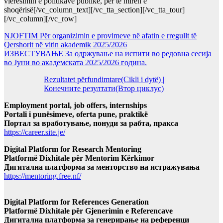
vlerësimin e politikave publike, për të mirën e
shoqërisë[/vc_column_text][/vc_tta_section][/vc_tta_tour]
[/vc_column][/vc_row]
NJOFTIM Për organizimin e provimeve në afatin e rregullt të
Qershorit në vitin akademik 2025/2026
ИЗВЕСТУВАЊЕ За одржување на испити во редовна сесија
во Јуни во академската 2025/2026 година.
Rezultatet përfundimtare(Cikli i dytë) ||
Конечните резултати(Втор циклус)
Employment portal, job offers, internships
Portali i punësimeve, oferta pune, praktikë
Портал за вработување, понуди за рабта, пракса
https://career.site.je/
Digital Platform for Research Mentoring
Platformë Dixhitale për Mentorim Kërkimor
Дигитална платформа за менторство на истражувања
https://mentoring.free.nf/
Digital Platform for References Generation
Platformë Dixhitale për Gjenerimin e Referencave
Дигитална платформа за генерирање на референци