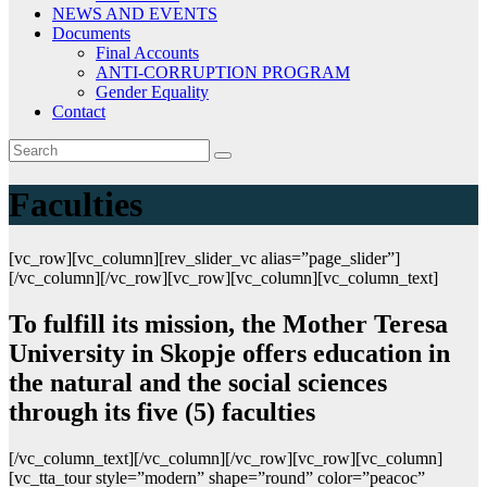
NEWS AND EVENTS
Documents
Final Accounts
ANTI-CORRUPTION PROGRAM
Gender Equality
Contact
Faculties
[vc_row][vc_column][rev_slider_vc alias=”page_slider”]
[/vc_column][/vc_row][vc_row][vc_column][vc_column_text]
To fulfill its mission, the Mother Teresa
University in Skopje offers education in
the natural and the social sciences
through its five (5) faculties
[/vc_column_text][/vc_column][/vc_row][vc_row][vc_column]
[vc_tta_tour style=”modern” shape=”round” color=”peacoc”