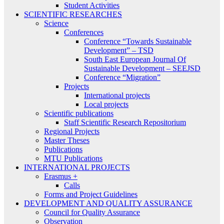
Student Activities
SCIENTIFIC RESEARCHES
Science
Conferences
Conference “Towards Sustainable
Development” – TSD
South East European Journal Of
Sustainable Development – SEEJSD
Conference “Migration”
Projects
International projects
Local projects
Scientific publications
Staff Scientific Research Repositorium
Regional Projects
Master Theses
Publications
MTU Publications
INTERNATIONAL PROJECTS
Erasmus +
Calls
Forms and Project Guidelines
DEVELOPMENT AND QUALITY ASSURANCE
Council for Quality Assurance
Observation