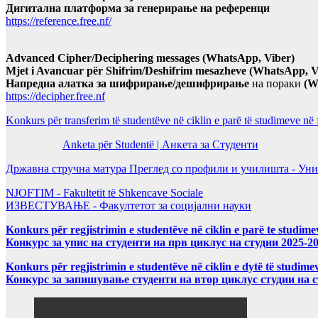
Дигитална платформа за генерирање на референци
https://reference.free.nf/
Advanced Cipher/Deciphering messages (WhatsApp, Viber)
Mjet i Avancuar për Shifrim/Deshifrim mesazheve (WhatsApp, V
Напредна алатка за шифрирање/дешифрирање
на пораки
(W
https://decipher.free.nf
Konkurs për transferim të studentëve në ciklin e parë të studimeve në
Anketa për Studentë | Анкета за Студенти
Државна стручна матура Преглед со профили и училишта - Уни
NJOFTIM - Fakultetit të Shkencave Sociale
ИЗВЕСТУВАЊЕ - Факултетот за социјални науки
Konkurs për regjistrimin e studentëve në ciklin e parë te studim
Конкурс за упис на студенти на прв циклус на студии 2025-2
Konkurs për regjistrimin e studentëve në ciklin e dytë të studi
Конкурс за запишување студенти на втор циклус студии на 