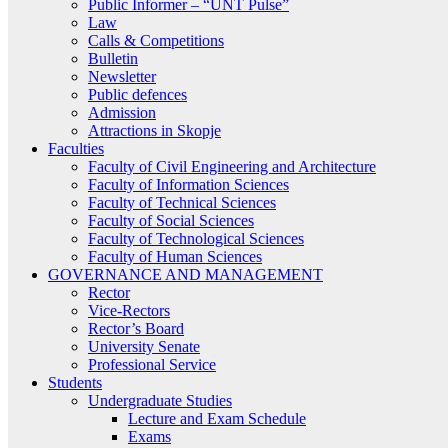
Public Informer – “UNT Pulse”
Law
Calls & Competitions
Bulletin
Newsletter
Public defences
Admission
Attractions in Skopje
Faculties
Faculty of Civil Engineering and Architecture
Faculty of Information Sciences
Faculty of Technical Sciences
Faculty of Social Sciences
Faculty of Technological Sciences
Faculty of Human Sciences
GOVERNANCE AND MANAGEMENT
Rector
Vice-Rectors
Rector’s Board
University Senate
Professional Service
Students
Undergraduate Studies
Lecture and Exam Schedule
Exams