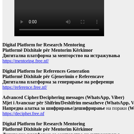
Digital Platform for Research Mentoring
Platformë Dixhitale për Mentorim Kërkimor
Дигитална платформа за менторство на истражувања
https://mentoring.free.nf/
Digital Platform for References Generation
Platformë Dixhitale për Gjenerimin e Referencave
Дигитална платформа за генерирање на референци
https://reference.free.nf/
Advanced Cipher/Deciphering messages (WhatsApp, Viber)
Mjet i Avancuar për Shifrim/Deshifrim mesazheve (WhatsApp, V
Напредна алатка за шифрирање/дешифрирање
на пораки
(W
https://decipher.free.nf
Digital Platform for Research Mentoring
Platformë Dixhitale për Mentorim Kërkimor