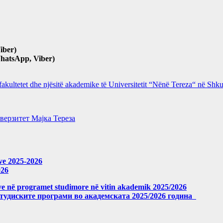
iber)
hatsApp, Viber)
 fakultetet dhe njësitë akademike të Universitetit “Nënë Tereza“ në Sh
верзитет Мајка Тереза
eve 2025-2026
026
meve në programet studimore në vitin akademik 2025/2026
студиските програми во академската 2025/2026 година