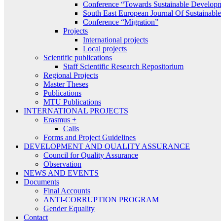
Conference “Towards Sustainable Develop
South East European Journal Of Sustainab
Conference “Migration”
Projects
International projects
Local projects
Scientific publications
Staff Scientific Research Repositorium
Regional Projects
Master Theses
Publications
MTU Publications
INTERNATIONAL PROJECTS
Erasmus +
Calls
Forms and Project Guidelines
DEVELOPMENT AND QUALITY ASSURANCE
Council for Quality Assurance
Observation
NEWS AND EVENTS
Documents
Final Accounts
ANTI-CORRUPTION PROGRAM
Gender Equality
Contact