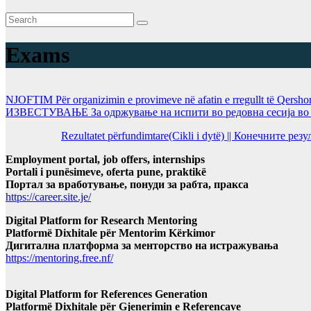
Exams
NJOFTIM Për organizimin e provimeve në afatin e rregullt të Qersho
ИЗВЕСТУВАЊЕ За одржување на испити во редовна сесија во Ј
Rezultatet përfundimtare(Cikli i dytë) || Конечните ре
Employment portal, job offers, internships
Portali i punësimeve, oferta pune, praktikë
Портал за вработување, понуди за рабта, пракса
https://career.site.je/
Digital Platform for Research Mentoring
Platformë Dixhitale për Mentorim Kërkimor
Дигитална платформа за менторство на истражувања
https://mentoring.free.nf/
Digital Platform for References Generation
Platformë Dixhitale për Gjenerimin e Referencave