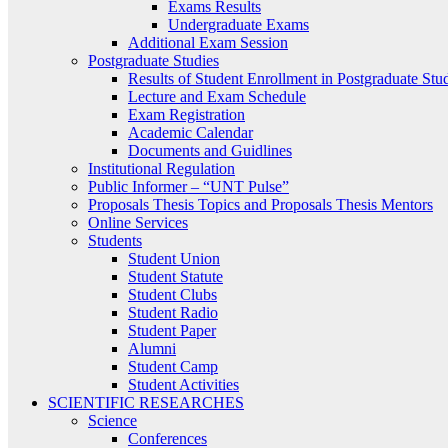
Exams Results
Undergraduate Exams
Additional Exam Session
Postgraduate Studies
Results of Student Enrollment in Postgraduate Stu
Lecture and Exam Schedule
Exam Registration
Academic Calendar
Documents and Guidlines
Institutional Regulation
Public Informer – “UNT Pulse”
Proposals Thesis Topics and Proposals Thesis Mentors
Online Services
Students
Student Union
Student Statute
Student Clubs
Student Radio
Student Paper
Alumni
Student Camp
Student Activities
SCIENTIFIC RESEARCHES
Science
Conferences