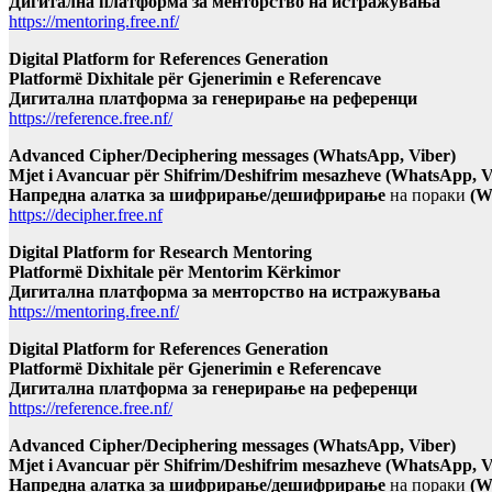
Дигитална платформа за менторство на истражувања
https://mentoring.free.nf/
Digital Platform for References Generation
Platformë Dixhitale për Gjenerimin e Referencave
Дигитална платформа за генерирање на референци
https://reference.free.nf/
Advanced Cipher/Deciphering messages (WhatsApp, Viber)
Mjet i Avancuar për Shifrim/Deshifrim mesazheve (WhatsApp, V
Напредна алатка за шифрирање/дешифрирање
на пораки
(W
https://decipher.free.nf
Digital Platform for Research Mentoring
Platformë Dixhitale për Mentorim Kërkimor
Дигитална платформа за менторство на истражувања
https://mentoring.free.nf/
Digital Platform for References Generation
Platformë Dixhitale për Gjenerimin e Referencave
Дигитална платформа за генерирање на референци
https://reference.free.nf/
Advanced Cipher/Deciphering messages (WhatsApp, Viber)
Mjet i Avancuar për Shifrim/Deshifrim mesazheve (WhatsApp, V
Напредна алатка за шифрирање/дешифрирање
на пораки
(W