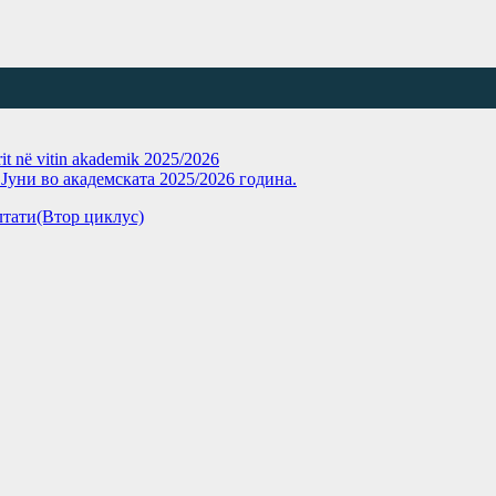
rit në vitin akademik 2025/2026
уни во академската 2025/2026 година.
зултати(Втор циклус)