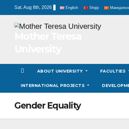
Skip
Sat. Aug 8th, 2026
English
Shqip
Македонск
to
content
Mother Teresa
University
ABOUT UNIVERSITY
FACULTIES
INTERNATIONAL PROJECTS
DEVELOPM
Gender Equality