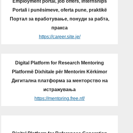
Employment portal, job offers, internships
Portali i punësimeve, oferta pune, praktikë
Портал за вработување, понуди за рабта,
пракса
https://career.site.je/
Digital Platform for Research Mentoring
Platformë Dixhitale për Mentorim Kërkimor
Дигитална платформа за менторство на
истражувања
https://mentoring.free.nf/