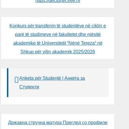
https://decipher.free.nf
Konkurs për transferim të studentëve në ciklin e
parë të studimeve në fakultetet dhe njësitë
akademike të Universitetit “Nënë Tereza“ në
Shkup për vitin akademik 2025/2026
Anketa për Studentë | Анкета за
Студенти
Државна стручна матура Преглед со профили