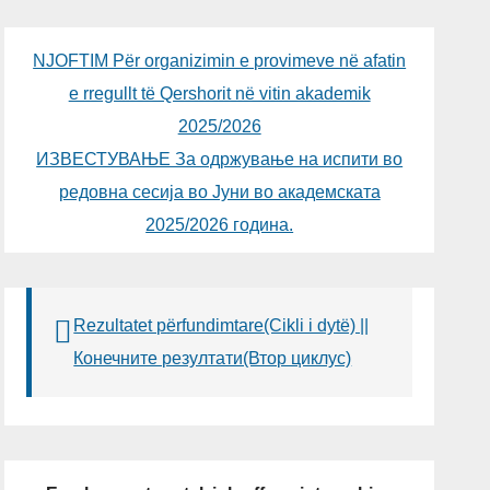
NJOFTIM Për organizimin e provimeve në afatin
e rregullt të Qershorit në vitin akademik
2025/2026
ИЗВЕСТУВАЊЕ За одржување на испити во
редовна сесија во Јуни во академската
2025/2026 година.
Rezultatet përfundimtare(Cikli i dytë) ||
Конечните резултати(Втор циклус)