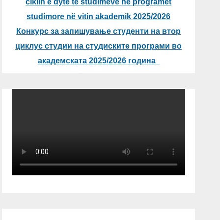
ciklin e dytë të studimeve në programet
studimore në vitin akademik 2025/2026
Конкурс за запишување студенти на втор
циклус студии на студиските програми во
академската 2025/2026 година