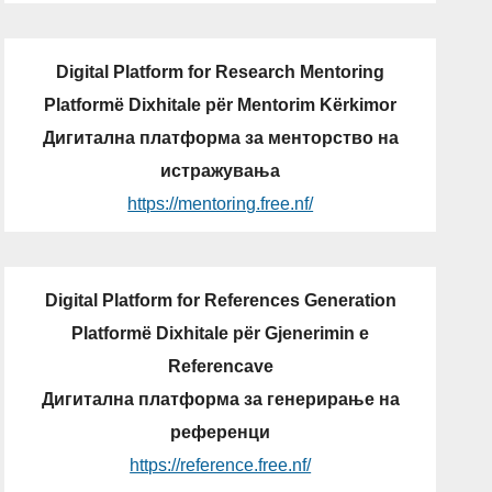
Digital Platform for Research Mentoring
Platformë Dixhitale për Mentorim Kërkimor
Дигитална платформа за менторство на
истражувања
https://mentoring.free.nf/
Digital Platform for References Generation
Platformë Dixhitale për Gjenerimin e
Referencave
Дигитална платформа за генерирање на
референци
https://reference.free.nf/