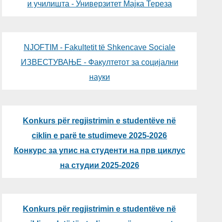
и училишта - Универзитет Мајка Тереза
NJOFTIM - Fakultetit të Shkencave Sociale
ИЗВЕСТУВАЊЕ - Факултетот за социјални
науки
Konkurs për regjistrimin e studentëve në
ciklin e parë te studimeve 2025-2026
Конкурс за упис на студенти на прв циклус
на студии 2025-2026
Konkurs për regjistrimin e studentëve në