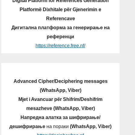
Digital Platform for References Generation
Platformë Dixhitale për Gjenerimin e
Referencave
Дигитална платформа за генерирање на
референци
https://reference.free.nf/
Advanced Cipher/Deciphering messages
(WhatsApp, Viber)
Mjet i Avancuar për Shifrim/Deshifrim
mesazheve (WhatsApp, Viber)
Напредна алатка за шифрирање/
дешифрирање
на пораки
(WhatsApp, Viber)