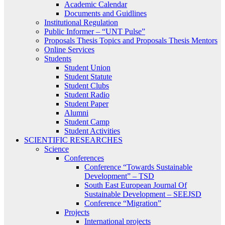
Academic Calendar
Documents and Guidlines
Institutional Regulation
Public Informer – “UNT Pulse”
Proposals Thesis Topics and Proposals Thesis Mentors
Online Services
Students
Student Union
Student Statute
Student Clubs
Student Radio
Student Paper
Alumni
Student Camp
Student Activities
SCIENTIFIC RESEARCHES
Science
Conferences
Conference “Towards Sustainable
Development” – TSD
South East European Journal Of
Sustainable Development – SEEJSD
Conference “Migration”
Projects
International projects