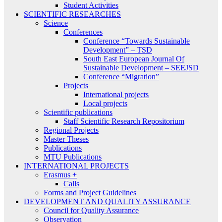
Student Activities
SCIENTIFIC RESEARCHES
Science
Conferences
Conference “Towards Sustainable
Development” – TSD
South East European Journal Of
Sustainable Development – SEEJSD
Conference “Migration”
Projects
International projects
Local projects
Scientific publications
Staff Scientific Research Repositorium
Regional Projects
Master Theses
Publications
MTU Publications
INTERNATIONAL PROJECTS
Erasmus +
Calls
Forms and Project Guidelines
DEVELOPMENT AND QUALITY ASSURANCE
Council for Quality Assurance
Observation