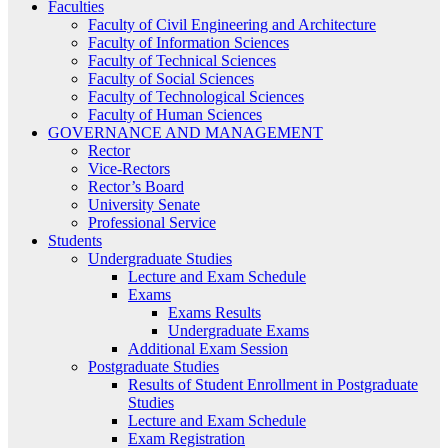
Faculties
Faculty of Civil Engineering and Architecture
Faculty of Information Sciences
Faculty of Technical Sciences
Faculty of Social Sciences
Faculty of Technological Sciences
Faculty of Human Sciences
GOVERNANCE AND MANAGEMENT
Rector
Vice-Rectors
Rector’s Board
University Senate
Professional Service
Students
Undergraduate Studies
Lecture and Exam Schedule
Exams
Exams Results
Undergraduate Exams
Additional Exam Session
Postgraduate Studies
Results of Student Enrollment in Postgraduate
Studies
Lecture and Exam Schedule
Exam Registration