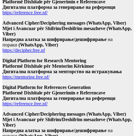
Platformë Dixhitale për Gjenerimin e Referencave
Дигитална платформа за генерирање на референци
https://reference.free.nf/
Advanced Cipher/Deciphering messages (WhatsApp, Viber)
Mjet i Avancuar për Shifrim/Deshifrim mesazheve (WhatsApp,
Viber)
Напредна алатка за шифрирање/дешифрирање
на
пораки
(WhatsApp, Viber)
https://decipher.free.nf
Digital Platform for Research Mentoring
Platformë Dixhitale për Mentorim Kërkimor
Дигитална платформа за менторство на истражувања
https://mentoring.free.nf/
Digital Platform for References Generation
Platformë Dixhitale për Gjenerimin e Referencave
Дигитална платформа за генерирање на референци
https://reference.free.nf/
Advanced Cipher/Deciphering messages (WhatsApp, Viber)
Mjet i Avancuar për Shifrim/Deshifrim mesazheve (WhatsApp,
Viber)
Напредна алатка за шифрирање/дешифрирање
на
пораки
(WhatsApp, Viber)