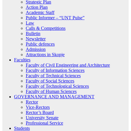
Strategic Plan
Action Plan
Academic Staff
Public Informer – “UNT Pulse”
Law
Calls & Competitions
Bulletin
Newsletter
Public defences
Admission
Attractions in Skopje
Faculties
Faculty of Civil Engineering and Architecture
Faculty of Information Sciences
Faculty of Technical Sciences
Faculty of Social Sciences
Faculty of Technological Sciences
Faculty of Human Sciences
GOVERNANCE AND MANAGEMENT
Rector
Vice-Rectors
Rector’s Board
University Senate
Professional Service
Students