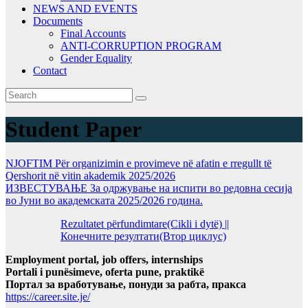
NEWS AND EVENTS
Documents
Final Accounts
ANTI-CORRUPTION PROGRAM
Gender Equality
Contact
Student Paper
NJOFTIM Për organizimin e provimeve në afatin e rregullt të
Qershorit në vitin akademik 2025/2026
ИЗВЕСТУВАЊЕ За одржување на испити во редовна сесија
во Јуни во академската 2025/2026 година.
Rezultatet përfundimtare(Cikli i dytë) ||
Конечните резултати(Втор циклус)
Employment portal, job offers, internships
Portali i punësimeve, oferta pune, praktikë
Портал за вработување, понуди за рабта, пракса
https://career.site.je/