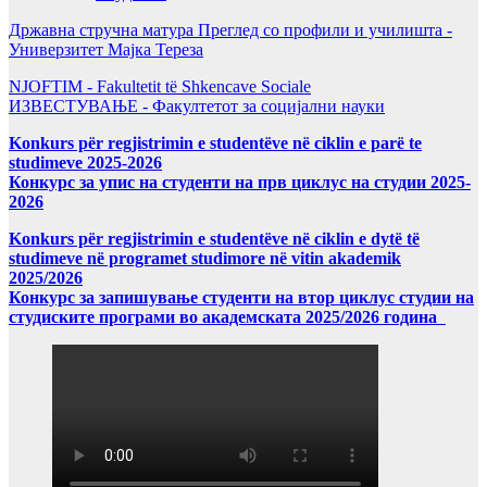
Државна стручна матура Преглед со профили и училишта -
Универзитет Мајка Тереза
NJOFTIM - Fakultetit të Shkencave Sociale
ИЗВЕСТУВАЊЕ - Факултетот за социјални науки
Konkurs për regjistrimin e studentëve në ciklin e parë te
studimeve 2025-2026
Конкурс за упис на студенти на прв циклус на студии 2025-
2026
Konkurs për regjistrimin e studentëve në ciklin e dytë të
studimeve në programet studimore në vitin akademik
2025/2026
Конкурс за запишување студенти на втор циклус студии на
студиските програми во академската 2025/2026 година