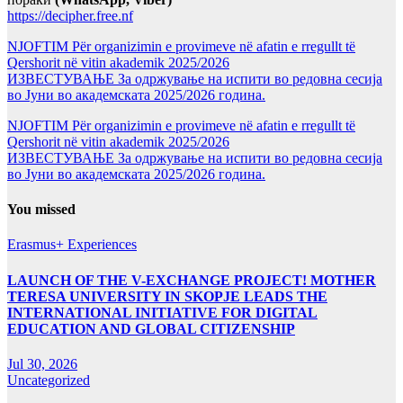
https://decipher.free.nf
NJOFTIM Për organizimin e provimeve në afatin e rregullt të
Qershorit në vitin akademik 2025/2026
ИЗВЕСТУВАЊЕ За одржување на испити во редовна сесија
во Јуни во академската 2025/2026 година.
NJOFTIM Për organizimin e provimeve në afatin e rregullt të
Qershorit në vitin akademik 2025/2026
ИЗВЕСТУВАЊЕ За одржување на испити во редовна сесија
во Јуни во академската 2025/2026 година.
You missed
Erasmus+ Experiences
LAUNCH OF THE V-EXCHANGE PROJECT! MOTHER
TERESA UNIVERSITY IN SKOPJE LEADS THE
INTERNATIONAL INITIATIVE FOR DIGITAL
EDUCATION AND GLOBAL CITIZENSHIP
Jul 30, 2026
Uncategorized