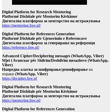
Digital Platform for Research Mentoring
Platformë Dixhitale për Mentorim Kërkimor
Дигитална платформа за менторство на истражувања
https://mentoring.free.nf/
Digital Platform for References Generation
Platformë Dixhitale për Gjenerimin e Referencave
Дигитална платформа за генерирање на референци
https://reference.free.nf/
Advanced Cipher/Deciphering messages (WhatsApp, Viber)
Mjet i Avancuar për Shifrim/Deshifrim mesazheve (WhatsApp,
Viber)
Напредна алатка за шифрирање/дешифрирање
на
пораки
(WhatsApp, Viber)
https://decipher.free.nf
Digital Platform for Research Mentoring
Platformë Dixhitale për Mentorim Kërkimor
Дигитална платформа за менторство на истражувања
https://mentoring.free.nf/
Digital Platform for References Generation