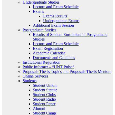
Undergraduate Studies
Lecture and Exam Schedule
Exams
Exams Results
Undergraduate Exams
Additional Exam Session
Postgraduate Studies
Results of Student Enrollment in Postgraduate
Studies
Lecture and Exam Schedule
Exam Registration
Academic Calendar
Documents and Guidlines
Institutional Regulation
Public Informer – “UNT Pulse”
Proposals Thesis Topics and Proposals Thesis Mentors
Online Services
Students
Student Union
Student Statute
Student Clubs
Student Radio
Student Paper
Alumni
Student Camp