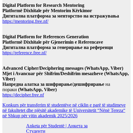
Digital Platform for Research Mentoring
Platformë Dixhitale për Mentorim Kërkimor
Дигитална платформа за менторство на истражувања
https://mentoring.free.nf/
Digital Platform for References Generation
Platformë Dixhitale për Gjenerimin e Referencave
Дигитална платформа за генерирање на референци
https://reference.free.nf/
Advanced Cipher/Deciphering messages (WhatsApp, Viber)
Mjet i Avancuar për Shifrim/Deshifrim mesazheve (WhatsApp,
Viber)
Напредна алатка за шифрирање/дешифрирање
на
пораки
(WhatsApp, Viber)
https://decipher.free.nf
Konkurs për transferim të studentëve në ciklin e parë të studimeve
në fakultetet dhe njësitë akademike të Universitetit “Nënë Tereza“
në Shkup për vitin akademik 2025/2026
Anketa për Studentë | Анкета за
Студенти