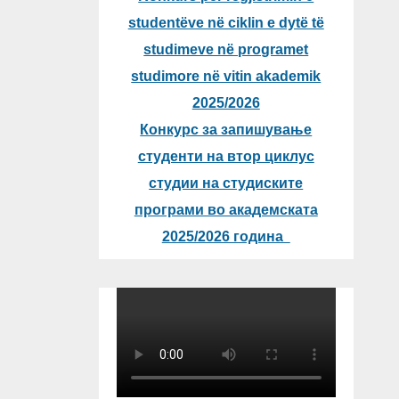
studentëve në ciklin e dytë të
studimeve në programet
studimore në vitin akademik
2025/2026
Конкурс за запишување
студенти на втор циклус
студии на студиските
програми во академската
2025/2026 година