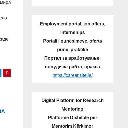
Емира
елот
Employment portal, job offers,
internships
каде
Portali i punësimeve, oferta
pune, praktikë
Портал за вработување,
понуди за рабта, пракса
https://career.site.je/
Digital Platform for Research
Mentoring
ЗА
Platformë Dixhitale për
Mentorim Kërkimor