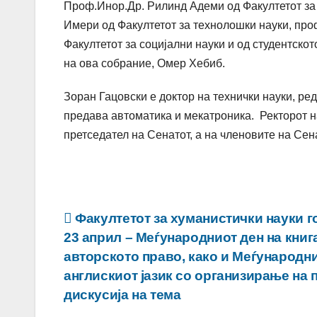
Проф.Инор.Др. Рилинд Адеми од Факултетот за 
Имери од Факултетот за технолошки науки, про
Факултетот за социјални науки и од студентскот
на ова собрание, Омер Хебиб.
Зоран Гацовски е доктор на технички науки, ре
предава автоматика и мекатроника. Ректорот н
претседател на Сенатот, а на членовите на Сен
Навигација
Факултетот за хуманистички науки г
23 април – Меѓународниот ден на книг
на
авторското право, како и Меѓународни
напис
англискиот јазик со организирање на 
дискусија на тема