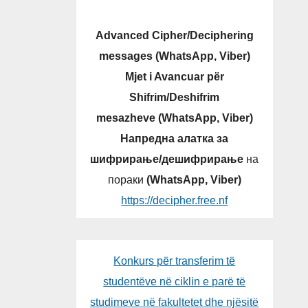
ОТ
ЈА,
Advanced Cipher/Deciphering
-Р
messages (WhatsApp, Viber)
Mjet i Avancuar për
Shifrim/Deshifrim
mesazheve (WhatsApp, Viber)
Напредна алатка за
шифрирање/дешифрирање
на
пораки
(WhatsApp, Viber)
https://decipher.free.nf
Konkurs për transferim të
studentëve në ciklin e parë të
studimeve në fakultetet dhe njësitë