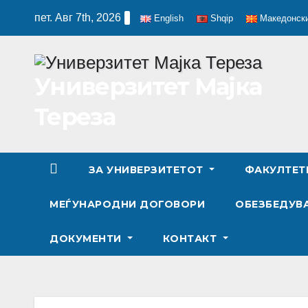
Skip
пет. Авг 7th, 2026
English
Shqip
Македонск
to
content
Универзитет Мајка
Тереза
ЗА УНИВЕРЗИТЕТОТ
ФАКУЛТЕ
МЕЃУНАРОДНИ ДОГОВОРИ
ОБЕЗБЕДУВА
ДОКУМЕНТИ
КОНТАКТ