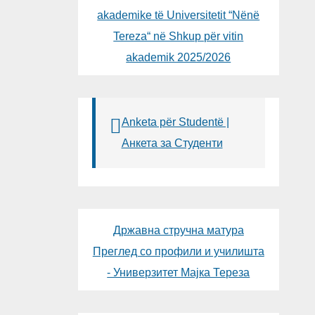
akademike të Universitetit “Nënë
Tereza“ në Shkup për vitin
akademik 2025/2026
Anketa për Studentë |
Анкета за Студенти
Државна стручна матура
Преглед со профили и училишта
- Универзитет Мајка Тереза