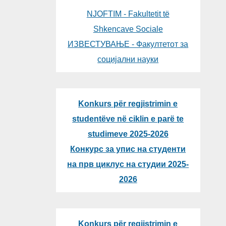
NJOFTIM - Fakultetit të
Shkencave Sociale
ИЗВЕСТУВАЊЕ - Факултетот за
социјални науки
Konkurs për regjistrimin e
studentëve në ciklin e parë te
studimeve 2025-2026
Конкурс за упис на студенти
на прв циклус на студии 2025-
2026
Konkurs për regjistrimin e