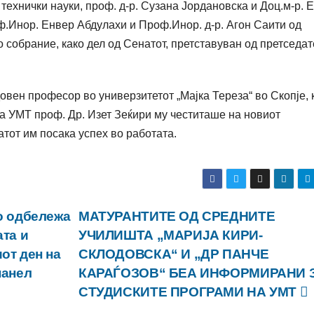
технички науки, проф. д-р. Сузана Јордановска и Доц.м-р. 
ф.Инор. Енвер Абдулахи и Проф.Инор. д-р. Агон Саити од
о собрание, како дел од Сенатот, претставуван од претседат
довен професор во универзитетот „Мајка Тереза“ во Скопје, 
а УМТ проф. Др. Изет Зеќири му честиташе на новиот
атот им посака успех во работата.
о одбележа
МАТУРАНТИТЕ ОД СРЕДНИТЕ
ата и
УЧИЛИШТА „МАРИЈА КИРИ-
от ден на
СКЛОДОВСКА“ И „ДР ПАНЧЕ
панел
КАРАЃОЗОВ“ БЕА ИНФОРМИРАНИ 
СТУДИСКИТЕ ПРОГРАМИ НА УМТ