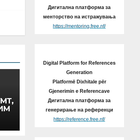
Дигитална платформа за
менторство на истражувања
https://mentoring.free.nf/
Digital Platform for References
Generation
Platformë Dixhitale për
Gjenerimin e Referencave
МТ,
Дигитална платформа за
КИМ
генерирање на референци
А
https://reference.free.nf/
ДБА
Т