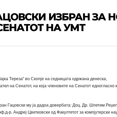
ГАЦОВСКИ ИЗБРАН ЗА 
СЕНАТОТ НА УМТ
Мајка Тереза“ во Скопје на седницата одржана денеска,
дател на Сенатот, на која членовите на Сенатот едногласно 
ран Гацовски му ја дадоа довербата: Доц. Др. Шпетим Реџе
ф.д-р. Андреј Цветковски од Факултетот за компјутерски нау