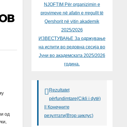
NJOFTIM Për organizimin e
provimeve në afatin e rregullt të
НОВ
Qershorit në vitin akademik
2025/2026
ИЗВЕСТУВАЊЕ За одржување
на испити во редовна сесија во
Јуни во академската 2025/2026
година.
Rezultatet
му
përfundimtare(Cikli i dytë)
|| Конечните
пи од
резултати(Втор циклус)
ки,