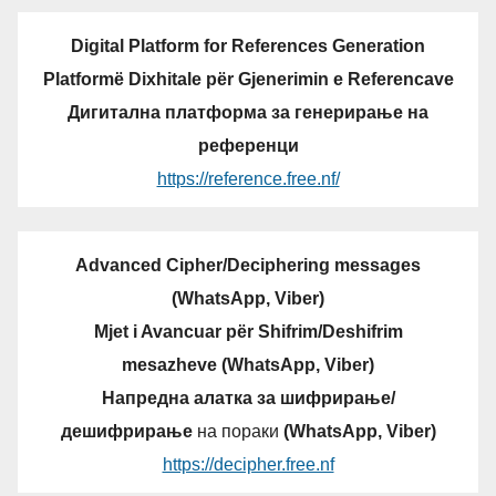
Digital Platform for References Generation
Platformë Dixhitale për Gjenerimin e Referencave
Дигитална платформа за генерирање на
референци
https://reference.free.nf/
Advanced Cipher/Deciphering messages
(WhatsApp, Viber)
Mjet i Avancuar për Shifrim/Deshifrim
mesazheve (WhatsApp, Viber)
Напредна алатка за шифрирање/
дешифрирање
на пораки
(WhatsApp, Viber)
https://decipher.free.nf