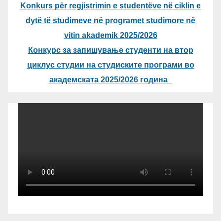
Konkurs për regjistrimin e studentëve në ciklin e
dytë të studimeve në programet studimore në
vitin akademik 2025/2026
Конкурс за запишување студенти на втор
циклус студии на студиските програми во
академската 2025/2026 година