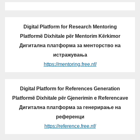
Digital Platform for Research Mentoring
Platformë Dixhitale për Mentorim Kërkimor
Дигитална платформа за менторство на
истражувања
https://mentoring.free.nf/
Digital Platform for References Generation
Platformë Dixhitale për Gjenerimin e Referencave
Дигитална платформа за генерирање на
референци
https://reference.free.nf/