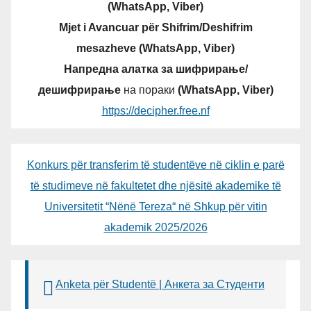
(WhatsApp, Viber)
Mjet i Avancuar për Shifrim/Deshifrim
mesazheve (WhatsApp, Viber)
Напредна алатка за шифрирање/
дешифрирање
на пораки
(WhatsApp, Viber)
https://decipher.free.nf
Konkurs për transferim të studentëve në ciklin e parë
të studimeve në fakultetet dhe njësitë akademike të
Universitetit “Nënë Tereza“ në Shkup për vitin
akademik 2025/2026
Anketa për Studentë | Анкета за Студенти