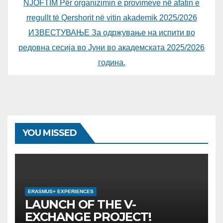
NJOFTIM Për organizimin e provimeve në afatin e
rregullt të Qershorit në vitin akademik 2025/2026
ИЗВЕСТУВАЊЕ За одржување на испити во
редовна сесија во Јуни во академската 2025/2026
година.
YOU MISSED
ERASMUS+ EXPERIENCES
LAUNCH OF THE V-
EXCHANGE PROJECT!