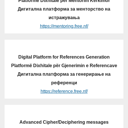
Platformë Dixhitale për Mentorim Kërkimor
Дигитална платформа за менторство на
истражувања
https://mentoring.free.nf/
Digital Platform for References Generation
Platformë Dixhitale për Gjenerimin e Referencave
Дигитална платформа за генерирање на
референци
https://reference.free.nf/
Advanced Cipher/Deciphering messages