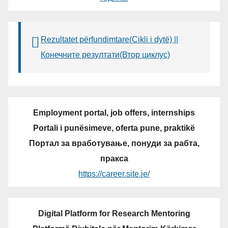
Rezultatet përfundimtare(Cikli i dytë) ||
Конечните резултати(Втор циклус)
Employment portal, job offers, internships
Portali i punësimeve, oferta pune, praktikë
Портал за вработување, понуди за рабта,
пракса
https://career.site.je/
Digital Platform for Research Mentoring