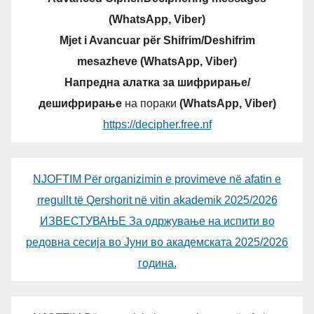
(WhatsApp, Viber)
Mjet i Avancuar për Shifrim/Deshifrim
mesazheve (WhatsApp, Viber)
Напредна алатка за шифрирање/
дешифрирање
на пораки
(WhatsApp, Viber)
https://decipher.free.nf
NJOFTIM Për organizimin e provimeve në afatin e
rregullt të Qershorit në vitin akademik 2025/2026
ИЗВЕСТУВАЊЕ За одржување на испити во
редовна сесија во Јуни во академската 2025/2026
година.