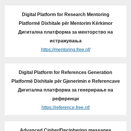
Digital Platform for Research Mentoring
Platformë Dixhitale për Mentorim Kërkimor
Дигитална платформа за менторство на
истражувања
https://mentoring.free.nf/
Digital Platform for References Generation
Platformë Dixhitale për Gjenerimin e Referencave
Дигитална платформа за генерирање на
референци
https://reference.free.nf/
Advanced Cipher/Deciphering messages