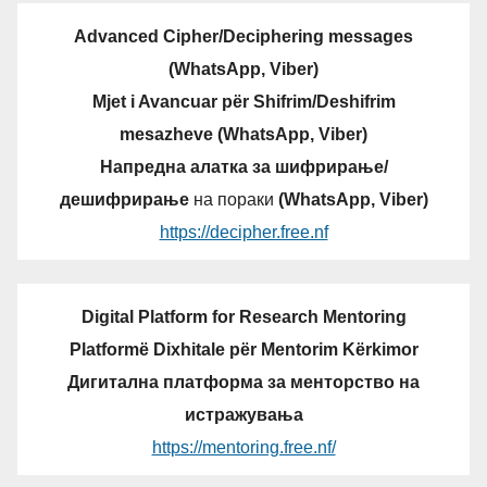
Advanced Cipher/Deciphering messages
(WhatsApp, Viber)
Mjet i Avancuar për Shifrim/Deshifrim
mesazheve (WhatsApp, Viber)
Напредна алатка за шифрирање/
дешифрирање
на пораки
(WhatsApp, Viber)
https://decipher.free.nf
Digital Platform for Research Mentoring
Platformë Dixhitale për Mentorim Kërkimor
Дигитална платформа за менторство на
истражувања
https://mentoring.free.nf/