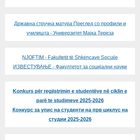
Државна стручна матура Преглед со профили и
училишта - Универзитет Мајка Тереза
NJOFTIM - Fakultetit të Shkencave Sociale
ИЗВЕСТУВАЊЕ - Факултетот за социјални науки
Konkurs për regjistrimin e studentëve në ciklin e
parë te studimeve 2025-2026
Конкурс за упис на студенти на прв циклус на
студии 2025-2026