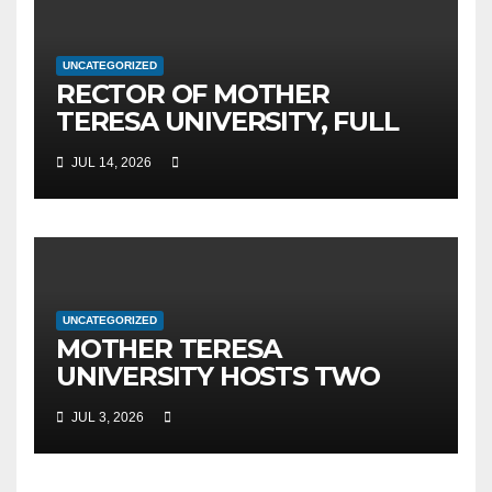
UNCATEGORIZED
RECTOR OF MOTHER
TERESA UNIVERSITY, FULL
PROF. BEKIM FETAJI, PH.D.,
JUL 14, 2026
HOSTED AN OFFICIAL
MEETING WITH THE
GENERAL DIRECTOR OF JSC
MEPSO, DR. BURIM LATIFI
UNCATEGORIZED
MOTHER TERESA
UNIVERSITY HOSTS TWO
MAJOR INTERNATIONAL
JUL 3, 2026
SCIENTIFIC EVENTS – MTU
RECTOR FETAJI HOLDS
WORKING MEETING WITH