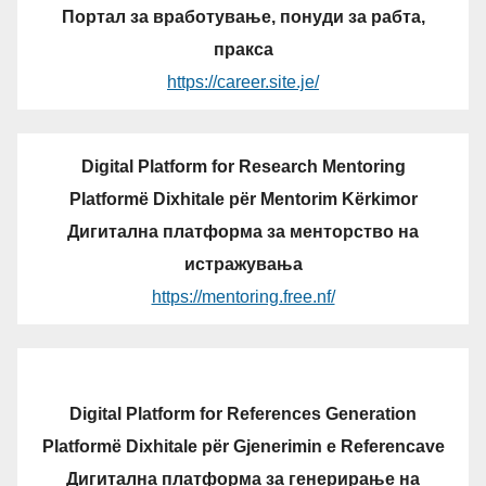
Портал за вработување, понуди за рабта,
пракса
https://career.site.je/
Digital Platform for Research Mentoring
Platformë Dixhitale për Mentorim Kërkimor
Дигитална платформа за менторство на
истражувања
https://mentoring.free.nf/
Digital Platform for References Generation
Platformë Dixhitale për Gjenerimin e Referencave
Дигитална платформа за генерирање на