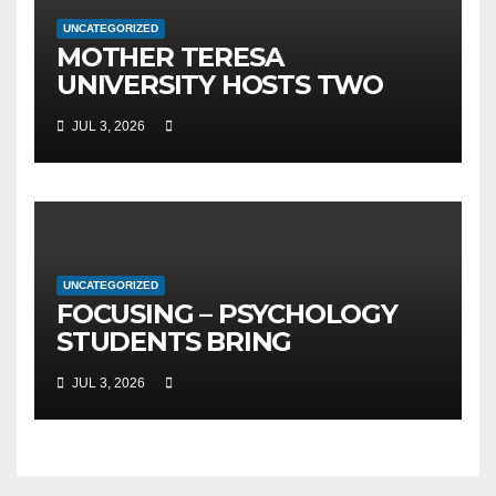
UNCATEGORIZED
MOTHER TERESA
UNIVERSITY HOSTS TWO
MAJOR INTERNATIONAL
JUL 3, 2026
SCIENTIFIC EVENTS – MTU
RECTOR FETAJI HOLDS
WORKING MEETING WITH
LEADERSHIP OF TAEG,
INSODE, AND BEMTUR 2026
UNCATEGORIZED
FOCUSING – PSYCHOLOGY
STUDENTS BRING
PSYCHOPEDAGOGY CLOSER
JUL 3, 2026
TO PUBLIC