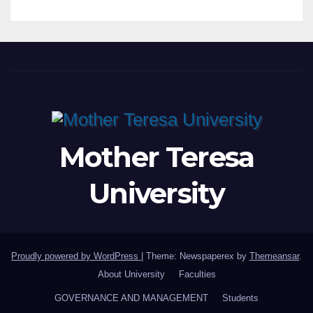
WORKING MEETING WITH
LEADERSHIP OF TAEG,
INSODE, AND BEMTUR 2026
Mother Teresa
University
Proudly powered by WordPress
|
Theme: Newspaperex by
Themeansar
.
About University
Faculties
GOVERNANCE AND MANAGEMENT
Students