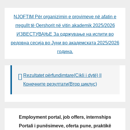
NJOFTIM Për organizimin e provimeve në afatin e
rregullt të Qershorit në vitin akademik 2025/2026
ИЗВЕСТУВАЊЕ За одржување на испити во
редовна сесија во Јуни во академската 2025/2026
година.
Rezultatet përfundimtare(Cikli i dytë) ||
Конечните резултати(Втор циклус)
Employment portal, job offers, internships
Portali i punësimeve, oferta pune, praktikë