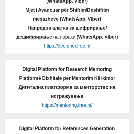
(WhatsApp, Viber)
Mjet i Avancuar për Shifrim/Deshifrim
mesazheve (WhatsApp, Viber)
Напредна алатка за шифрирање/
дешифрирање
на пораки
(WhatsApp, Viber)
https://decipher.free.nf
Digital Platform for Research Mentoring
Platformë Dixhitale për Mentorim Kërkimor
Дигитална платформа за менторство на
истражувања
https://mentoring.free.nf/
Digital Platform for References Generation