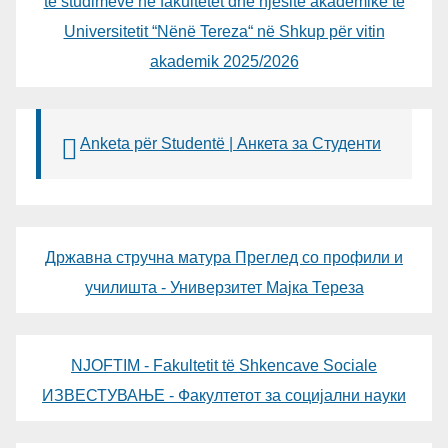
të studimeve në fakultetet dhe njësitë akademike të
Universitetit “Nënë Tereza“ në Shkup për vitin
akademik 2025/2026
Anketa për Studentë | Анкета за Студенти
Државна стручна матура Преглед со профили и
училишта - Универзитет Мајка Тереза
NJOFTIM - Fakultetit të Shkencave Sociale
ИЗВЕСТУВАЊЕ - Факултетот за социјални науки