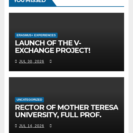
YOU MISSED
ERASMUS+ EXPERIENCES
LAUNCH OF THE V-
EXCHANGE PROJECT!
MOTHER TERESA
JUL 30, 2026
UNIVERSITY IN SKOPJE
LEADS THE INTERNATIONAL
INITIATIVE FOR DIGITAL
EDUCATION AND GLOBAL
CITIZENSHIP
UNCATEGORIZED
RECTOR OF MOTHER TERESA
UNIVERSITY, FULL PROF.
BEKIM FETAJI, PH.D.,
JUL 14, 2026
HOSTED AN OFFICIAL