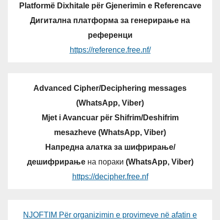
Platformë Dixhitale për Gjenerimin e Referencave
Дигитална платформа за генерирање на
референци
https://reference.free.nf/
Advanced Cipher/Deciphering messages
(WhatsApp, Viber)
Mjet i Avancuar për Shifrim/Deshifrim
mesazheve (WhatsApp, Viber)
Напредна алатка за шифрирање/
дешифрирање
на пораки
(WhatsApp, Viber)
https://decipher.free.nf
NJOFTIM Për organizimin e provimeve në afatin e