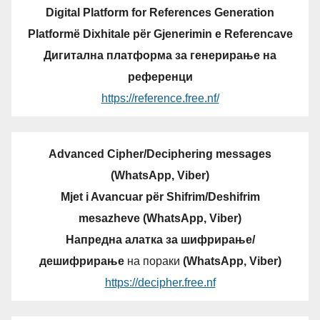
Digital Platform for References Generation
Platformë Dixhitale për Gjenerimin e Referencave
Дигитална платформа за генерирање на
референци
https://reference.free.nf/
Advanced Cipher/Deciphering messages
(WhatsApp, Viber)
Mjet i Avancuar për Shifrim/Deshifrim
mesazheve (WhatsApp, Viber)
Напредна алатка за шифрирање/
дешифрирање
на пораки
(WhatsApp, Viber)
https://decipher.free.nf