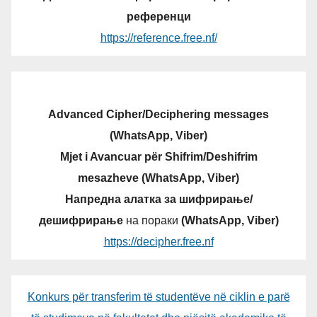
референци
https://reference.free.nf/
Advanced Cipher/Deciphering messages
(WhatsApp, Viber)
Mjet i Avancuar për Shifrim/Deshifrim
mesazheve (WhatsApp, Viber)
Напредна алатка за шифрирање/
дешифрирање
на пораки
(WhatsApp, Viber)
https://decipher.free.nf
Konkurs për transferim të studentëve në ciklin e parë