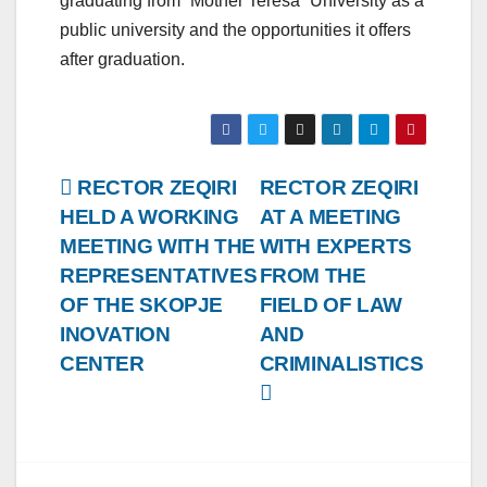
graduating from “Mother Teresa” University as a
public university and the opportunities it offers
after graduation.
Post
RECTOR ZEQIRI
RECTOR ZEQIRI
HELD A WORKING
AT A MEETING
navigation
MEETING WITH THE
WITH EXPERTS
REPRESENTATIVES
FROM THE
OF THE SKOPJE
FIELD OF LAW
INOVATION
AND
CENTER
CRIMINALISTICS