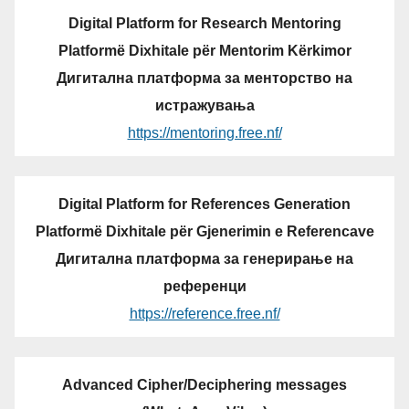
Digital Platform for Research Mentoring
Platformë Dixhitale për Mentorim Kërkimor
Дигитална платформа за менторство на
истражувања
https://mentoring.free.nf/
Digital Platform for References Generation
Platformë Dixhitale për Gjenerimin e Referencave
Дигитална платформа за генерирање на
референци
https://reference.free.nf/
Advanced Cipher/Deciphering messages