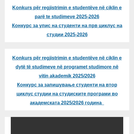
Konkurs për regjistrimin e studentëve në ciklin e
parë te studimeve 2025-2026
Конкурс за упис на студенти на прв циклус на
студии 2025-2026
Konkurs për regjistrimin e studentëve në ciklin e
dytë të studimeve në programet studimore në
vitin akademik 2025/2026
Конкурс за запишување студенти на втор
циклус студии на студиските програми во
академската 2025/2026 година