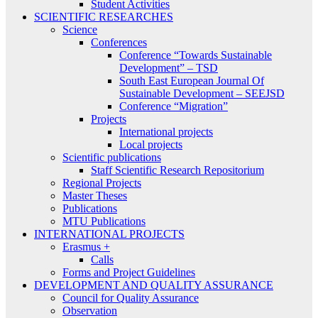
Student Activities
SCIENTIFIC RESEARCHES
Science
Conferences
Conference “Towards Sustainable
Development” – TSD
South East European Journal Of
Sustainable Development – SEEJSD
Conference “Migration”
Projects
International projects
Local projects
Scientific publications
Staff Scientific Research Repositorium
Regional Projects
Master Theses
Publications
MTU Publications
INTERNATIONAL PROJECTS
Erasmus +
Calls
Forms and Project Guidelines
DEVELOPMENT AND QUALITY ASSURANCE
Council for Quality Assurance
Observation