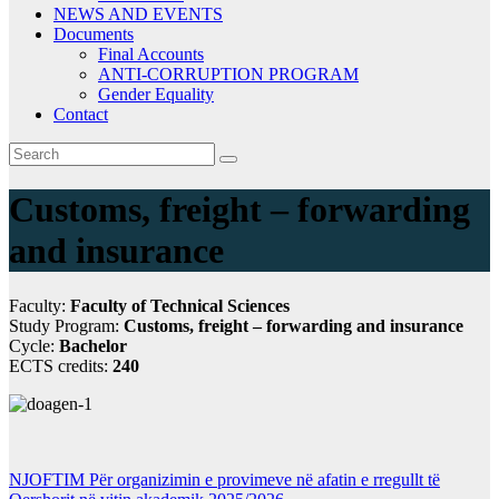
NEWS AND EVENTS
Documents
Final Accounts
ANTI-CORRUPTION PROGRAM
Gender Equality
Contact
Customs, freight – forwarding
and insurance
Faculty:
Faculty of Technical Sciences
Study Program:
Customs, freight – forwarding and insurance
Cycle:
Bachelor
ECTS credits:
240
NJOFTIM Për organizimin e provimeve në afatin e rregullt të