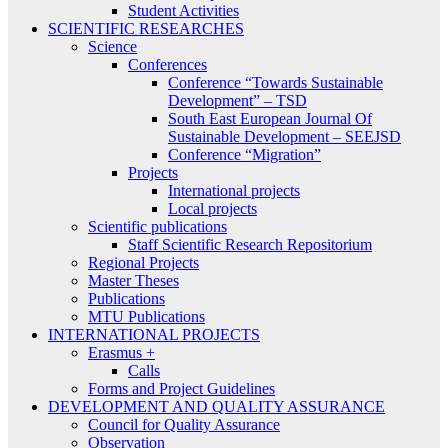
Student Activities
SCIENTIFIC RESEARCHES
Science
Conferences
Conference “Towards Sustainable
Development” – TSD
South East European Journal Of
Sustainable Development – SEEJSD
Conference “Migration”
Projects
International projects
Local projects
Scientific publications
Staff Scientific Research Repositorium
Regional Projects
Master Theses
Publications
MTU Publications
INTERNATIONAL PROJECTS
Erasmus +
Calls
Forms and Project Guidelines
DEVELOPMENT AND QUALITY ASSURANCE
Council for Quality Assurance
Observation