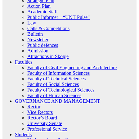
Strategic Plan
Action Plan
Academic Staff
Public Informer – “UNT Pulse”
Law
Calls & Competitions
Bulletin
Newsletter
Public defences
Admission
Attractions in Skopje
Faculties
Faculty of Civil Engineering and Architecture
Faculty of Information Sciences
Faculty of Technical Sciences
Faculty of Social Sciences
Faculty of Technological Sciences
Faculty of Human Sciences
GOVERNANCE AND MANAGEMENT
Rector
Vice-Rectors
Rector’s Board
University Senate
Professional Service
Students