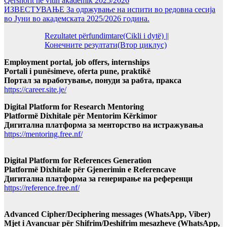
Qershorit në vitin akademik 2025/2026
ИЗВЕСТУВАЊЕ За одржување на испити во редовна сесија
во Јуни во академската 2025/2026 година.
Rezultatet përfundimtare(Cikli i dytë) ||
Конечните резултати(Втор циклус)
Employment portal, job offers, internships
Portali i punësimeve, oferta pune, praktikë
Портал за вработување, понуди за рабта, пракса
https://career.site.je/
Digital Platform for Research Mentoring
Platformë Dixhitale për Mentorim Kërkimor
Дигитална платформа за менторство на истражувања
https://mentoring.free.nf/
Digital Platform for References Generation
Platformë Dixhitale për Gjenerimin e Referencave
Дигитална платформа за генерирање на референци
https://reference.free.nf/
Advanced Cipher/Deciphering messages (WhatsApp, Viber)
Mjet i Avancuar për Shifrim/Deshifrim mesazheve (WhatsApp,