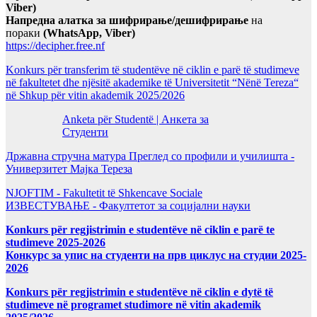
Viber)
Напредна алатка за шифрирање/дешифрирање
на
пораки
(WhatsApp, Viber)
https://decipher.free.nf
Konkurs për transferim të studentëve në ciklin e parë të studimeve
në fakultetet dhe njësitë akademike të Universitetit “Nënë Tereza“
në Shkup për vitin akademik 2025/2026
Anketa për Studentë | Анкета за
Студенти
Државна стручна матура Преглед со профили и училишта -
Универзитет Мајка Тереза
NJOFTIM - Fakultetit të Shkencave Sociale
ИЗВЕСТУВАЊЕ - Факултетот за социјални науки
Konkurs për regjistrimin e studentëve në ciklin e parë te
studimeve 2025-2026
Конкурс за упис на студенти на прв циклус на студии 2025-
2026
Konkurs për regjistrimin e studentëve në ciklin e dytë të
studimeve në programet studimore në vitin akademik