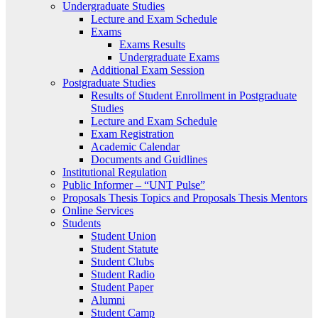
Undergraduate Studies
Lecture and Exam Schedule
Exams
Exams Results
Undergraduate Exams
Additional Exam Session
Postgraduate Studies
Results of Student Enrollment in Postgraduate
Studies
Lecture and Exam Schedule
Exam Registration
Academic Calendar
Documents and Guidlines
Institutional Regulation
Public Informer – “UNT Pulse”
Proposals Thesis Topics and Proposals Thesis Mentors
Online Services
Students
Student Union
Student Statute
Student Clubs
Student Radio
Student Paper
Alumni
Student Camp