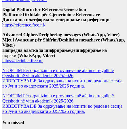
Digital Platform for References Generation
Platformë Dixhitale për Gjenerimin e Referencave
Дигитална платформа за генерирање на референци
https://reference.free.nf/
Advanced Cipher/Deciphering messages (WhatsApp, Viber)
Mjet i Avancuar për Shifrim/Deshifrim mesazheve (WhatsApp,
Viber)
Напредна алатка за шифрирање/дешифрирање
на
пораки
(WhatsApp, Viber)
https://decipher.free.nf
NJOFTIM Për organizimin e provimeve në afatin e rregullt të
Qershorit në vitin akademik 2025/2026
ИЗВЕСТУВАЊЕ За одржување на испити во редовна сесија
во Јуни во академската 2025/2026 година.
NJOFTIM Për organizimin e provimeve në afatin e rregullt të
Qershorit në vitin akademik 2025/2026
ИЗВЕСТУВАЊЕ За одржување на испити во редовна сесија
во Јуни во академската 2025/2026 година.
You missed