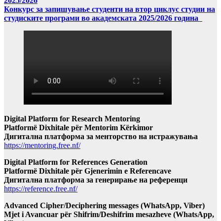
2025/2026
Конкурс за запишување студенти на втор циклус студии на
студиските програми во академската 2025/2026 година
Digital Platform for Research Mentoring
Platformë Dixhitale për Mentorim Kërkimor
Дигитална платформа за менторство на истражувања
https://mentoring.free.nf/
Digital Platform for References Generation
Platformë Dixhitale për Gjenerimin e Referencave
Дигитална платформа за генерирање на референци
https://reference.free.nf/
Advanced Cipher/Deciphering messages (WhatsApp, Viber)
Mjet i Avancuar për Shifrim/Deshifrim mesazheve (WhatsApp,