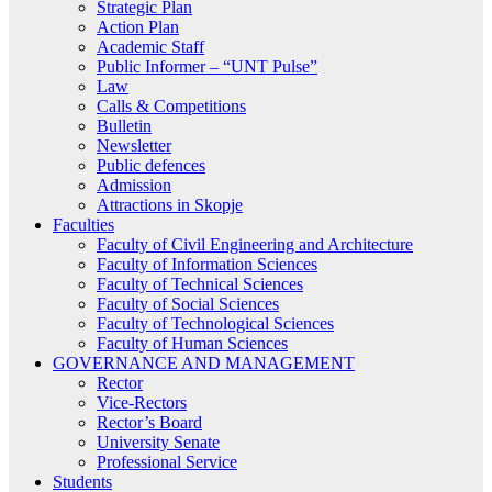
Strategic Plan
Action Plan
Academic Staff
Public Informer – “UNT Pulse”
Law
Calls & Competitions
Bulletin
Newsletter
Public defences
Admission
Attractions in Skopje
Faculties
Faculty of Civil Engineering and Architecture
Faculty of Information Sciences
Faculty of Technical Sciences
Faculty of Social Sciences
Faculty of Technological Sciences
Faculty of Human Sciences
GOVERNANCE AND MANAGEMENT
Rector
Vice-Rectors
Rector’s Board
University Senate
Professional Service
Students