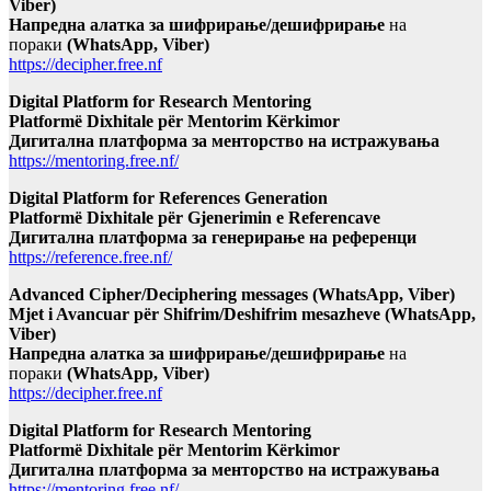
Viber)
Напредна алатка за шифрирање/дешифрирање
на
пораки
(WhatsApp, Viber)
https://decipher.free.nf
Digital Platform for Research Mentoring
Platformë Dixhitale për Mentorim Kërkimor
Дигитална платформа за менторство на истражувања
https://mentoring.free.nf/
Digital Platform for References Generation
Platformë Dixhitale për Gjenerimin e Referencave
Дигитална платформа за генерирање на референци
https://reference.free.nf/
Advanced Cipher/Deciphering messages (WhatsApp, Viber)
Mjet i Avancuar për Shifrim/Deshifrim mesazheve (WhatsApp,
Viber)
Напредна алатка за шифрирање/дешифрирање
на
пораки
(WhatsApp, Viber)
https://decipher.free.nf
Digital Platform for Research Mentoring
Platformë Dixhitale për Mentorim Kërkimor
Дигитална платформа за менторство на истражувања
https://mentoring.free.nf/