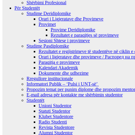
Shërbimi Profesional
Për Studentët
Studime Deridiplomike
Orari i Ligjeratave dhe Provimeve
Provimet
Provime Deridiplomike
Rezultatet e paraqitjes së provimeve
Sesioni Shtese i provimeve
Studime Pasdiplomike
Rezultatet e regjistrimeve të studentëve në ciklin e
Orari i ligjeratave dhe provimeve / Распоред на
Paraqitja e provimeve
Kalendari Akademik
Dokumente dhe udhezime
Rregullore institucionale
Informatori Publik – ‘Pulsi i UNT-së’
Propozim temat per punim diplome dhe propozim mentor
E-mail adresa për kontakte me shërbimin studentor
Studentët
Unioni Studentor
Statuti Studentor
Klubet Studentore
Radio Studenti
Revista Studentore
Alumni Studentor