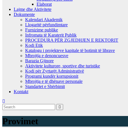
Elaborat
Lajme dhe Aktivitete
Dokumente
Kalendari Akademik
Llogaritë përfundimtare
Furnizime publike
Infromata të Karaterit Publik
PROCEDURA PËR ZGJEDHJEN E REKTORIT
Kodi Etik
Katalogu i projekteve kapitale të botimit të librave
Mbrojtja e denoncuesve
Barazia Gjinore
Aktivitete kulturore, sportive dhe turistike
Kodi për Zyrtarët Administrativë
Programi kundër korrupsionit
Mbrojtja e të dhënave personale
Standartet e Shërbimit
Kontakt
Provimet