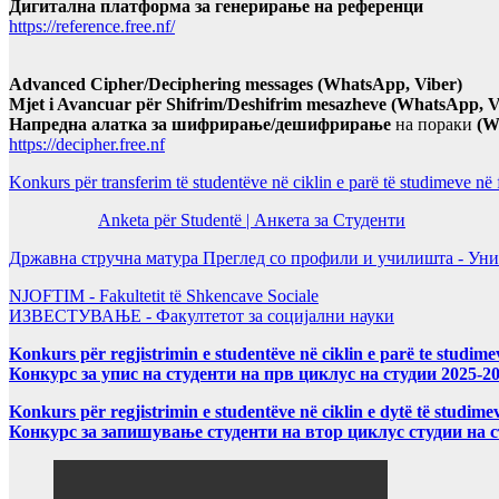
Дигитална платформа за генерирање на референци
https://reference.free.nf/
Advanced Cipher/Deciphering messages (WhatsApp, Viber)
Mjet i Avancuar për Shifrim/Deshifrim mesazheve (WhatsApp, V
Напредна алатка за шифрирање/дешифрирање
на пораки
(W
https://decipher.free.nf
Konkurs për transferim të studentëve në ciklin e parë të studimeve në
Anketa për Studentë | Анкета за Студенти
Државна стручна матура Преглед со профили и училишта - Уни
NJOFTIM - Fakultetit të Shkencave Sociale
ИЗВЕСТУВАЊЕ - Факултетот за социјални науки
Konkurs për regjistrimin e studentëve në ciklin e parë te studim
Конкурс за упис на студенти на прв циклус на студии 2025-2
Konkurs për regjistrimin e studentëve në ciklin e dytë të studi
Конкурс за запишување студенти на втор циклус студии на 