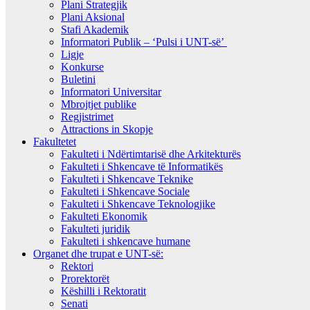
Plani Strategjik
Plani Aksional
Stafi Akademik
Informatori Publik – ‘Pulsi i UNT-së’
Ligje
Konkurse
Buletini
Informatori Universitar
Mbrojtjet publike
Regjistrimet
Attractions in Skopje
Fakultetet
Fakulteti i Ndërtimtarisë dhe Arkitekturës
Fakulteti i Shkencave të Informatikës
Fakulteti i Shkencave Teknike
Fakulteti i Shkencave Sociale
Fakulteti i Shkencave Teknologjike
Fakulteti Ekonomik
Fakulteti juridik
Fakulteti i shkencave humane
Organet dhe trupat e UNT-së:
Rektori
Prorektorët
Këshilli i Rektoratit
Senati