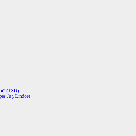
hëm” (TSD)
opes Jug-Lindore