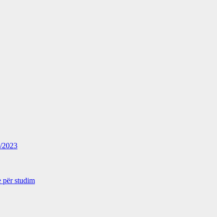
2/2023
 për studim