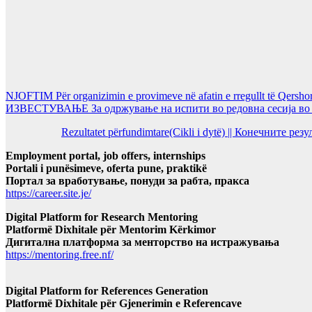
NJOFTIM Për organizimin e provimeve në afatin e rregullt të Qersho
ИЗВЕСТУВАЊЕ За одржување на испити во редовна сесија во Ј
Rezultatet përfundimtare(Cikli i dytë) || Конечните ре
Employment portal, job offers, internships
Portali i punësimeve, oferta pune, praktikë
Портал за вработување, понуди за рабта, пракса
https://career.site.je/
Digital Platform for Research Mentoring
Platformë Dixhitale për Mentorim Kërkimor
Дигитална платформа за менторство на истражувања
https://mentoring.free.nf/
Digital Platform for References Generation
Platformë Dixhitale për Gjenerimin e Referencave