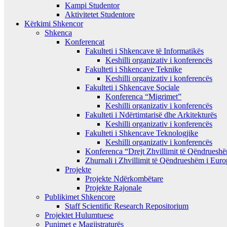
Kampi Studentor
Aktivitetet Studentore
Kërkimi Shkencor
Shkenca
Konferencat
Fakulteti i Shkencave të Informatikës
Keshilli organizativ i konferencës
Fakulteti i Shkencave Teknike
Keshilli organizativ i konferencës
Fakulteti i Shkencave Sociale
Konferenca “Migrimet”
Keshilli organizativ i konferencës
Fakulteti i Ndërtimtarisë dhe Arkitekturës
Keshilli organizativ i konferencës
Fakulteti i Shkencave Teknologjike
Keshilli organizativ i konferencës
Konferenca “Drejt Zhvillimit të Qëndrues
Zhurnali i Zhvillimit të Qëndrueshëm i Eur
Projekte
Projekte Ndërkombëtare
Projekte Rajonale
Publikimet Shkencore
Staff Scientific Research Repositorium
Projektet Hulumtuese
Punimet e Magjistraturës