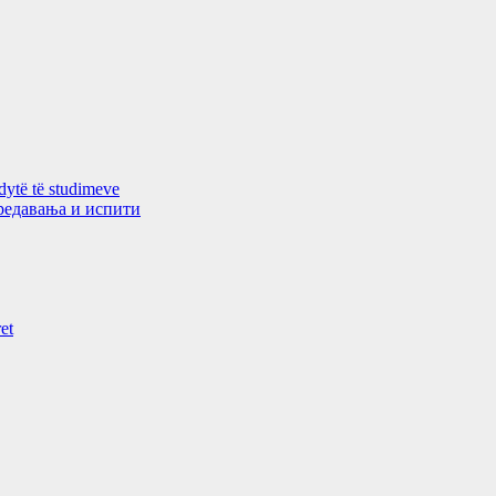
 dytë të studimeve
 предавањa и испити
et