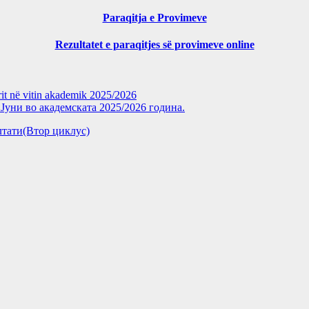
Paraqitja e Provimeve
Rezultatet e paraqitjes së provimeve online
rit në vitin akademik 2025/2026
уни во академската 2025/2026 година.
зултати(Втор циклус)