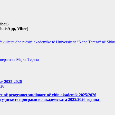
iber)
hatsApp, Viber)
 fakultetet dhe njësitë akademike të Universitetit “Nënë Tereza“ në Sh
верзитет Мајка Тереза
eve 2025-2026
026
meve në programet studimore në vitin akademik 2025/2026
студиските програми во академската 2025/2026 година