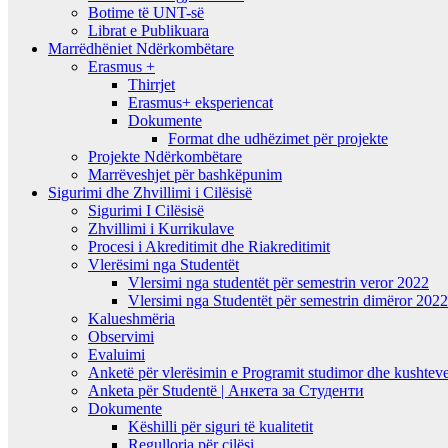
Botime të UNT-së
Librat e Publikuara
Marrëdhëniet Ndërkombëtare
Erasmus +
Thirrjet
Erasmus+ eksperiencat
Dokumente
Format dhe udhëzimet për projekte
Projekte Ndërkombëtare
Marrëveshjet për bashkëpunim
Sigurimi dhe Zhvillimi i Cilësisë
Sigurimi I Cilësisë
Zhvillimi i Kurrikulave
Procesi i Akreditimit dhe Riakreditimit
Vlerësimi nga Studentët
Vlersimi nga studentët për semestrin veror 2022
Vlersimi nga Studentët për semestrin dimëror 202
Kalueshmëria
Observimi
Evaluimi
Anketë për vlerësimin e Programit studimor dhe kushteve
Anketa për Studentë | Анкета за Студенти
Dokumente
Këshilli për siguri të kualitetit
Regullorja për cilësi