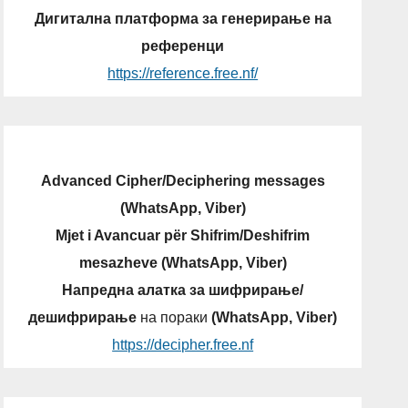
Дигитална платформа за генерирање на
референци
https://reference.free.nf/
Advanced Cipher/Deciphering messages
(WhatsApp, Viber)
Mjet i Avancuar për Shifrim/Deshifrim
mesazheve (WhatsApp, Viber)
Напредна алатка за шифрирање/
дешифрирање
на пораки
(WhatsApp, Viber)
https://decipher.free.nf