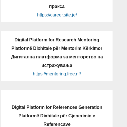
пракса
https://career.site.je/
Digital Platform for Research Mentoring
Platformë Dixhitale për Mentorim Kërkimor
Дигитална платформа за менторство на
истражувања
https://mentoring.free.nf/
Digital Platform for References Generation
Platformë Dixhitale për Gjenerimin e
Referencave