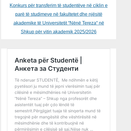
Konkurs për transferim të studentëve në ciklin e
parë të studimeve në fakultetet dhe njësitë
akademike të Universitetit “Nënë Tereza“ në
Shkup për vitin akademik 2025/2026