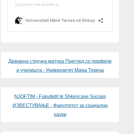
Државна стручна матура Преглед со профили
и училишта - Универзитет Мајка Тереза
NJOFTIM - Fakultetit të Shkencave Sociale
ИЗВЕСТУВАЊЕ - Факултетот за социјални
науки