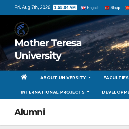
Skip
Fri. Aug 7th, 2026
1:55:05 AM
English
Shqip
to
content
Mother Teresa
University
ABOUT UNIVERSITY
FACULTIE
INTERNATIONAL PROJECTS
DEVELOPM
Alumni