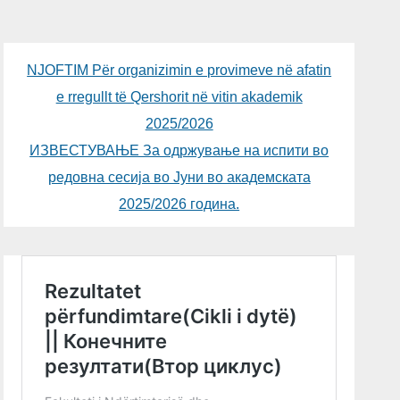
NJOFTIM Për organizimin e provimeve në afatin
e rregullt të Qershorit në vitin akademik
2025/2026
ИЗВЕСТУВАЊЕ За одржување на испити во
редовна сесија во Јуни во академската
2025/2026 година.