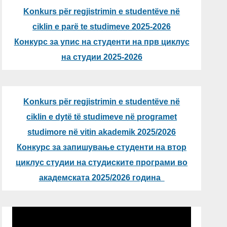
Konkurs për regjistrimin e studentëve në
ciklin e parë te studimeve 2025-2026
Конкурс за упис на студенти на прв циклус
на студии 2025-2026
Konkurs për regjistrimin e studentëve në
ciklin e dytë të studimeve në programet
studimore në vitin akademik 2025/2026
Конкурс за запишување студенти на втор
циклус студии на студиските програми во
академската 2025/2026 година