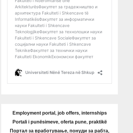
Employment portal, job offers, internships
Portali i punësimeve, oferta pune, praktikë
Портал за вработување, понуди за рабта,