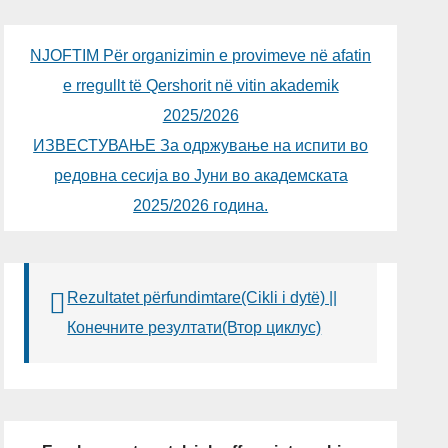
NJOFTIM Për organizimin e provimeve në afatin
e rregullt të Qershorit në vitin akademik
2025/2026
ИЗВЕСТУВАЊЕ За одржување на испити во
редовна сесија во Јуни во академската
2025/2026 година.
Rezultatet përfundimtare(Cikli i dytë) ||
Конечните резултати(Втор циклус)