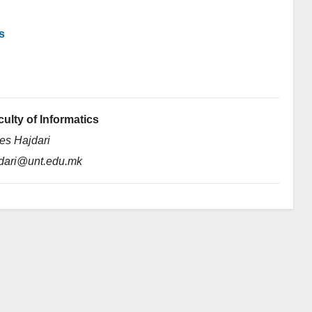
s
culty of Informatics
s Hajdari
dari@unt.edu.mk