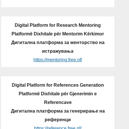
Digital Platform for Research Mentoring
Platformë Dixhitale për Mentorim Kërkimor
Дигитална платформа за менторство на
истражувања
https://mentoring.free.nf/
Digital Platform for References Generation
Platformë Dixhitale për Gjenerimin e
Referencave
Дигитална платформа за генерирање на
референци
https://reference.free.nf/