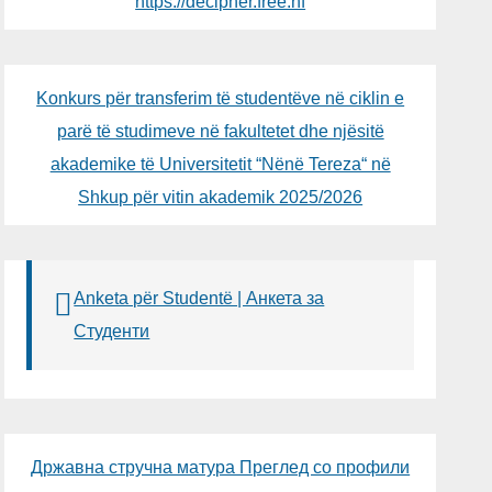
https://decipher.free.nf
Konkurs për transferim të studentëve në ciklin e
parë të studimeve në fakultetet dhe njësitë
akademike të Universitetit “Nënë Tereza“ në
Shkup për vitin akademik 2025/2026
Anketa për Studentë | Анкета за
Студенти
Државна стручна матура Преглед со профили