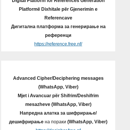
Digital Platform for References Generation
Platformë Dixhitale për Gjenerimin e
Referencave
Дигитална платформа за генерирање на
референци
https://reference.free.nf/
Advanced Cipher/Deciphering messages
(WhatsApp, Viber)
Mjet i Avancuar për Shifrim/Deshifrim
mesazheve (WhatsApp, Viber)
Напредна алатка за шифрирање/
дешифрирање
на пораки
(WhatsApp, Viber)