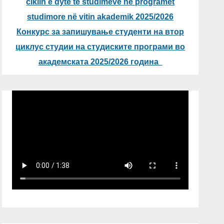
ciklin e dytë të studimeve në programet
studimore në vitin akademik 2025/2026
Конкурс за запишување студенти на втор
циклус студии на студиските програми во
академската 2025/2026 година