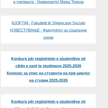
и училишта - Универзитет Мајка Тереза
NJOFTIM - Fakultetit të Shkencave Sociale
ИЗВЕСТУВАЊЕ - Факултетот за социјални
науки
Konkurs për regjistrimin e studentëve në
ciklin e parë te studimeve 2025-2026
Конкурс за упис на студенти на прв циклус
на студии 2025-2026
Konkurs për regjistrimin e studentëve në