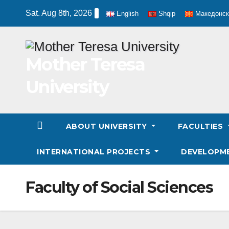
Skip
Sat. Aug 8th, 2026
English
Shqip
Македонск
to
content
Mother Teresa
University
ABOUT UNIVERSITY
FACULTIES
INTERNATIONAL PROJECTS
DEVELOPM
Faculty of Social Sciences