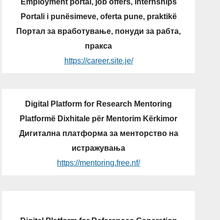
Employment portal, job offers, internships
Portali i punësimeve, oferta pune, praktikë
Портал за вработување, понуди за рабта,
пракса
https://career.site.je/
Digital Platform for Research Mentoring
Platformë Dixhitale për Mentorim Kërkimor
Дигитална платформа за менторство на
истражувања
https://mentoring.free.nf/