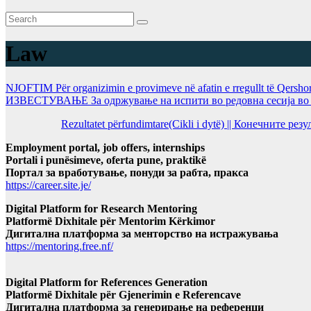
Law
NJOFTIM Për organizimin e provimeve në afatin e rregullt të Qersho
ИЗВЕСТУВАЊЕ За одржување на испити во редовна сесија во Ј
Rezultatet përfundimtare(Cikli i dytë) || Конечните ре
Employment portal, job offers, internships
Portali i punësimeve, oferta pune, praktikë
Портал за вработување, понуди за рабта, пракса
https://career.site.je/
Digital Platform for Research Mentoring
Platformë Dixhitale për Mentorim Kërkimor
Дигитална платформа за менторство на истражувања
https://mentoring.free.nf/
Digital Platform for References Generation
Platformë Dixhitale për Gjenerimin e Referencave
Дигитална платформа за генерирање на референци