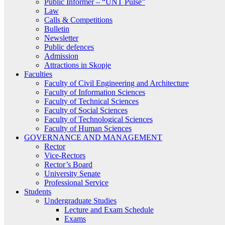
Public Informer – “UNT Pulse”
Law
Calls & Competitions
Bulletin
Newsletter
Public defences
Admission
Attractions in Skopje
Faculties
Faculty of Civil Engineering and Architecture
Faculty of Information Sciences
Faculty of Technical Sciences
Faculty of Social Sciences
Faculty of Technological Sciences
Faculty of Human Sciences
GOVERNANCE AND MANAGEMENT
Rector
Vice-Rectors
Rector’s Board
University Senate
Professional Service
Students
Undergraduate Studies
Lecture and Exam Schedule
Exams