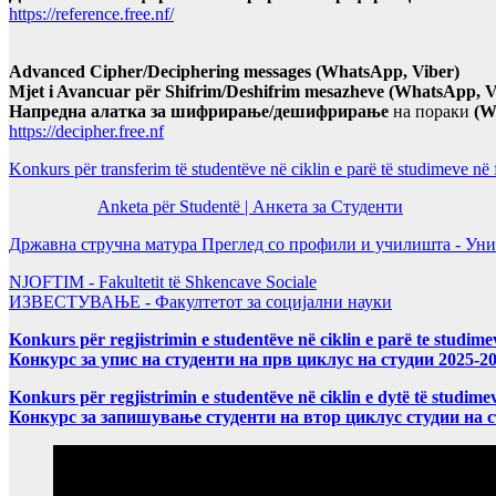
https://reference.free.nf/
Advanced Cipher/Deciphering messages (WhatsApp, Viber)
Mjet i Avancuar për Shifrim/Deshifrim mesazheve (WhatsApp, V
Напредна алатка за шифрирање/дешифрирање
на пораки
(W
https://decipher.free.nf
Konkurs për transferim të studentëve në ciklin e parë të studimeve në
Anketa për Studentë | Анкета за Студенти
Државна стручна матура Преглед со профили и училишта - Уни
NJOFTIM - Fakultetit të Shkencave Sociale
ИЗВЕСТУВАЊЕ - Факултетот за социјални науки
Konkurs për regjistrimin e studentëve në ciklin e parë te studim
Конкурс за упис на студенти на прв циклус на студии 2025-2
Konkurs për regjistrimin e studentëve në ciklin e dytë të studi
Конкурс за запишување студенти на втор циклус студии на 