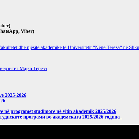
iber)
hatsApp, Viber)
 fakultetet dhe njësitë akademike të Universitetit “Nënë Tereza“ në Sh
верзитет Мајка Тереза
eve 2025-2026
026
meve në programet studimore në vitin akademik 2025/2026
студиските програми во академската 2025/2026 година