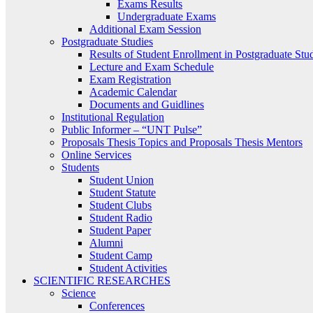
Exams Results
Undergraduate Exams
Additional Exam Session
Postgraduate Studies
Results of Student Enrollment in Postgraduate Stu
Lecture and Exam Schedule
Exam Registration
Academic Calendar
Documents and Guidlines
Institutional Regulation
Public Informer – “UNT Pulse”
Proposals Thesis Topics and Proposals Thesis Mentors
Online Services
Students
Student Union
Student Statute
Student Clubs
Student Radio
Student Paper
Alumni
Student Camp
Student Activities
SCIENTIFIC RESEARCHES
Science
Conferences