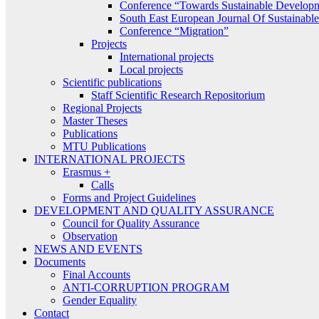
Conference “Towards Sustainable Develop
South East European Journal Of Sustainab
Conference “Migration”
Projects
International projects
Local projects
Scientific publications
Staff Scientific Research Repositorium
Regional Projects
Master Theses
Publications
MTU Publications
INTERNATIONAL PROJECTS
Erasmus +
Calls
Forms and Project Guidelines
DEVELOPMENT AND QUALITY ASSURANCE
Council for Quality Assurance
Observation
NEWS AND EVENTS
Documents
Final Accounts
ANTI-CORRUPTION PROGRAM
Gender Equality
Contact