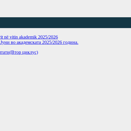
rit në vitin akademik 2025/2026
уни во академската 2025/2026 година.
зултати(Втор циклус)