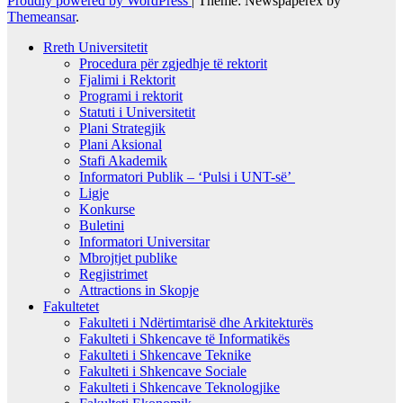
Proudly powered by WordPress
|
Theme: Newspaperex by
Themeansar
.
Rreth Universitetit
Procedura për zgjedhje të rektorit
Fjalimi i Rektorit
Programi i rektorit
Statuti i Universitetit
Plani Strategjik
Plani Aksional
Stafi Akademik
Informatori Publik – ‘Pulsi i UNT-së’
Ligje
Konkurse
Buletini
Informatori Universitar
Mbrojtjet publike
Regjistrimet
Attractions in Skopje
Fakultetet
Fakulteti i Ndërtimtarisë dhe Arkitekturës
Fakulteti i Shkencave të Informatikës
Fakulteti i Shkencave Teknike
Fakulteti i Shkencave Sociale
Fakulteti i Shkencave Teknologjike