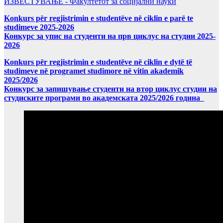
ИЗВЕСТУВАЊЕ - Факултетот за социјални науки
Konkurs për regjistrimin e studentëve në ciklin e parë te
studimeve 2025-2026
Конкурс за упис на студенти на прв циклус на студии 2025-
2026
Konkurs për regjistrimin e studentëve në ciklin e dytë të
studimeve në programet studimore në vitin akademik
2025/2026
Конкурс за запишување студенти на втор циклус студии на
студиските програми во академската 2025/2026 година