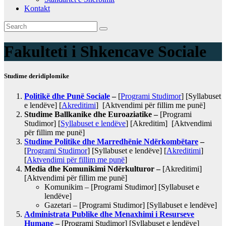
Kontakt
Fakulteti i Shkencave Sociale
Studime deridiplomike
Politikё dhe Punё Sociale
–
[
Programi Studimor
] [Syllabuset
e lendëve] [
Akreditimi
] [Aktvendimi për fillim me punë]
Studime Ballkanike dhe Euroaziatike –
[Programi
Studimor] [
Syllabuset e lendëve
] [Akreditim] [Aktvendimi
për fillim me punë]
Studime Politike dhe Marredhënie Ndërkombëtare
–
[
Programi Studimor
] [Syllabuset e lendëve] [
Akreditimi
]
[
Aktvendimi për fillim me punë
]
Media dhe Komunikimi Ndërkulturor –
[Akreditimi]
[Aktvendimi për fillim me punë]
Komunikim – [Programi Studimor] [Syllabuset e
lendëve]
Gazetari – [Programi Studimor] [Syllabuset e lendëve]
Administrata Publike dhe Menaxhimi i Resurseve
Humane
–
[Programi Studimor] [Syllabuset e lendëve]