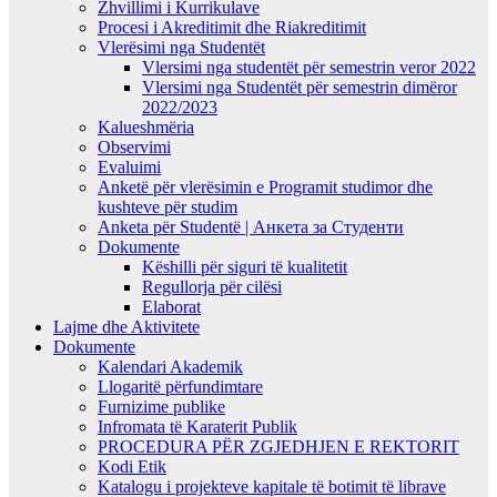
Zhvillimi i Kurrikulave
Procesi i Akreditimit dhe Riakreditimit
Vlerësimi nga Studentët
Vlersimi nga studentët për semestrin veror 2022
Vlersimi nga Studentët për semestrin dimëror
2022/2023
Kalueshmëria
Observimi
Evaluimi
Anketë për vlerësimin e Programit studimor dhe
kushteve për studim
Anketa për Studentë | Анкета за Студенти
Dokumente
Këshilli për siguri të kualitetit
Regullorja për cilësi
Elaborat
Lajme dhe Aktivitete
Dokumente
Kalendari Akademik
Llogaritë përfundimtare
Furnizime publike
Infromata të Karaterit Publik
PROCEDURA PËR ZGJEDHJEN E REKTORIT
Kodi Etik
Katalogu i projekteve kapitale të botimit të librave