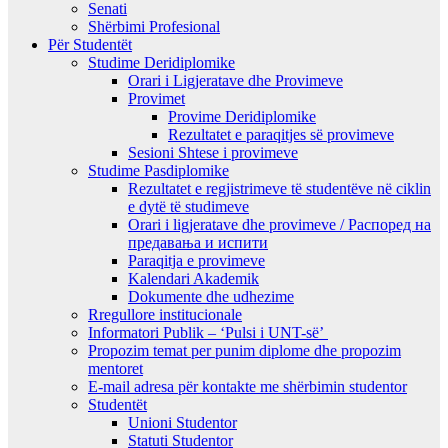
Senati
Shërbimi Profesional
Për Studentët
Studime Deridiplomike
Orari i Ligjeratave dhe Provimeve
Provimet
Provime Deridiplomike
Rezultatet e paraqitjes së provimeve
Sesioni Shtese i provimeve
Studime Pasdiplomike
Rezultatet e regjistrimeve të studentëve në ciklin
e dytë të studimeve
Orari i ligjeratave dhe provimeve / Распоред на
предавањa и испити
Paraqitja e provimeve
Kalendari Akademik
Dokumente dhe udhezime
Rregullore institucionale
Informatori Publik – ‘Pulsi i UNT-së’
Propozim temat per punim diplome dhe propozim
mentoret
E-mail adresa për kontakte me shërbimin studentor
Studentët
Unioni Studentor
Statuti Studentor