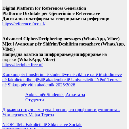
Digital Platform for References Generation
Platformë Dixhitale për Gjenerimin e Referencave
Дигитална платформа за генерирање на референци
https://reference.free.nf/
Advanced Cipher/Deciphering messages (WhatsApp, Viber)
Mjet i Avancuar për Shifrim/Deshifrim mesazheve (WhatsApp,
Viber)
Напредна алатка за шифрирање/дешифрирање
на
пораки
(WhatsApp, Viber)
https://decipher.free.nf
Konkurs për transferim të studentëve në ciklin e parë të studimeve
në fakultetet dhe njësitë akademike të Universitetit “Nënë Tereza“
në Shkup për vitin akademik 2025/2026
Anketa për Studentë | Анкета за
Студенти
Државна стручна матура Преглед со профили и училишта -
Универзитет Мајка Тереза
NJOFTIM - Fakultetit të Shkencave Sociale