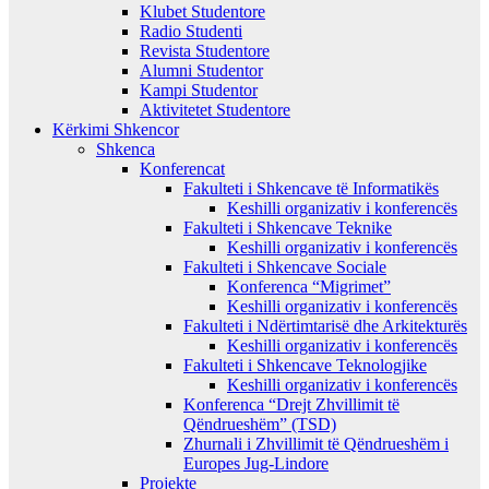
Klubet Studentore
Radio Studenti
Revista Studentore
Alumni Studentor
Kampi Studentor
Aktivitetet Studentore
Kërkimi Shkencor
Shkenca
Konferencat
Fakulteti i Shkencave të Informatikës
Keshilli organizativ i konferencës
Fakulteti i Shkencave Teknike
Keshilli organizativ i konferencës
Fakulteti i Shkencave Sociale
Konferenca “Migrimet”
Keshilli organizativ i konferencës
Fakulteti i Ndërtimtarisë dhe Arkitekturës
Keshilli organizativ i konferencës
Fakulteti i Shkencave Teknologjike
Keshilli organizativ i konferencës
Konferenca “Drejt Zhvillimit të
Qëndrueshëm” (TSD)
Zhurnali i Zhvillimit të Qëndrueshëm i
Europes Jug-Lindore
Projekte