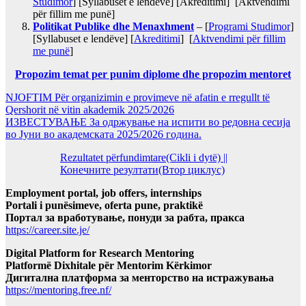
Studimor
] [Syllabuset e lendëve] [Akreditimi] [Aktvendimi
për fillim me punë]
Politikat Publike dhe Menaxhment
– [
Programi Studimor
]
[Syllabuset e lendëve] [
Akreditimi
] [
Aktvendimi për fillim
me punë
]
Propozim temat per punim diplome dhe propozim mentoret
NJOFTIM Për organizimin e provimeve në afatin e rregullt të
Qershorit në vitin akademik 2025/2026
ИЗВЕСТУВАЊЕ За одржување на испити во редовна сесија
во Јуни во академската 2025/2026 година.
Rezultatet përfundimtare(Cikli i dytë) ||
Конечните резултати(Втор циклус)
Employment portal, job offers, internships
Portali i punësimeve, oferta pune, praktikë
Портал за вработување, понуди за рабта, пракса
https://career.site.je/
Digital Platform for Research Mentoring
Platformë Dixhitale për Mentorim Kërkimor
Дигитална платформа за менторство на истражувања
https://mentoring.free.nf/