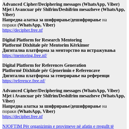
Advanced Cipher/Deciphering messages (WhatsApp, Viber)
Mjet i Avancuar për Shifrim/Deshifrim mesazheve (WhatsApp,
Viber)
Напредна алатка за шифрирање/дешифрирање
на
пораки
(WhatsApp, Viber)
https://decipher.free.nf
Digital Platform for Research Mentoring
Platformë Dixhitale për Mentorim Kërkimor
Дигитална платформа за менторство на истражувања
https://mentoring.free.nf/
Digital Platform for References Generation
Platformë Dixhitale për Gjenerimin e Referencave
Дигитална платформа за генерирање на референци
https://reference.free.nf/
Advanced Cipher/Deciphering messages (WhatsApp, Viber)
Mjet i Avancuar për Shifrim/Deshifrim mesazheve (WhatsApp,
Viber)
Напредна алатка за шифрирање/дешифрирање
на
пораки
(WhatsApp, Viber)
https://decipher.free.nf
NJOFTIM Për organizimin e provimeve në afatin e rregullt të