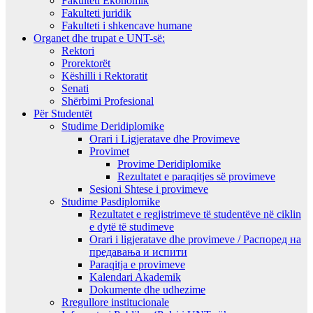
Fakulteti Ekonomik
Fakulteti juridik
Fakulteti i shkencave humane
Organet dhe trupat e UNT-së:
Rektori
Prorektorët
Këshilli i Rektoratit
Senati
Shërbimi Profesional
Për Studentët
Studime Deridiplomike
Orari i Ligjeratave dhe Provimeve
Provimet
Provime Deridiplomike
Rezultatet e paraqitjes së provimeve
Sesioni Shtese i provimeve
Studime Pasdiplomike
Rezultatet e regjistrimeve të studentëve në ciklin
e dytë të studimeve
Orari i ligjeratave dhe provimeve / Распоред на
предавањa и испити
Paraqitja e provimeve
Kalendari Akademik
Dokumente dhe udhezime
Rregullore institucionale