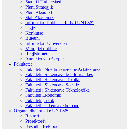
Statuti i Universitetit
Plani Strategjik
Plani Aksional
Stafi Akademik
Informatori Publik – ‘Pulsi i UNT-së’
Ligje
Konkurse
Buletini
Informatori Universitar
Mbrojtjet publike
Regjistrimet
Attractions in Skopje
Fakultetet
Fakulteti i Ndërtimtarisë dhe Arkitekturës
Fakulteti i Shkencave të Informatikës
Fakulteti i Shkencave Teknike
Fakulteti i Shkencave Sociale
Fakulteti i Shkencave Teknologjike
Fakulteti Ekonomik
Fakulteti juridik
Fakulteti i shkencave humane
Organet dhe trupat e UNT-së:
Rektori
Prorektorët
Këshilli i Rektoratit