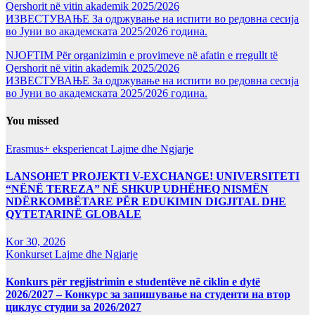
Qershorit në vitin akademik 2025/2026
ИЗВЕСТУВАЊЕ За одржување на испити во редовна сесија
во Јуни во академската 2025/2026 година.
NJOFTIM Për organizimin e provimeve në afatin e rregullt të
Qershorit në vitin akademik 2025/2026
ИЗВЕСТУВАЊЕ За одржување на испити во редовна сесија
во Јуни во академската 2025/2026 година.
You missed
Erasmus+ eksperiencat
Lajme dhe Ngjarje
LANSOHET PROJEKTI V-EXCHANGE! UNIVERSITETI
“NËNË TEREZA” NË SHKUP UDHËHEQ NISMËN
NDËRKOMBËTARE PËR EDUKIMIN DIGJITAL DHE
QYTETARINË GLOBALE
Kor 30, 2026
Konkurset
Lajme dhe Ngjarje
Konkurs për regjistrimin e studentëve në ciklin e dytë
2026/2027 – Конкурс за запишување на студенти на втор
циклус студии за 2026/2027