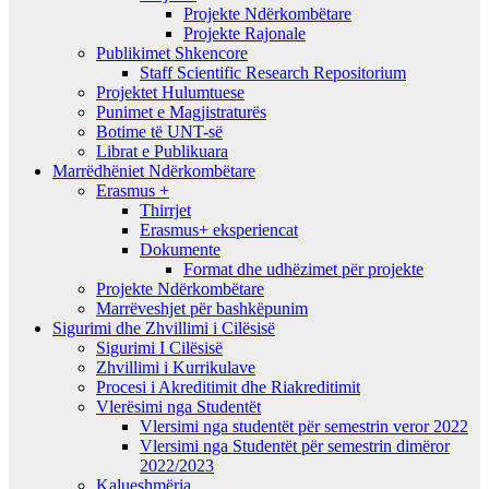
Projekte Ndërkombëtare
Projekte Rajonale
Publikimet Shkencore
Staff Scientific Research Repositorium
Projektet Hulumtuese
Punimet e Magjistraturës
Botime të UNT-së
Librat e Publikuara
Marrëdhëniet Ndërkombëtare
Erasmus +
Thirrjet
Erasmus+ eksperiencat
Dokumente
Format dhe udhëzimet për projekte
Projekte Ndërkombëtare
Marrëveshjet për bashkëpunim
Sigurimi dhe Zhvillimi i Cilësisë
Sigurimi I Cilësisë
Zhvillimi i Kurrikulave
Procesi i Akreditimit dhe Riakreditimit
Vlerësimi nga Studentët
Vlersimi nga studentët për semestrin veror 2022
Vlersimi nga Studentët për semestrin dimëror
2022/2023
Kalueshmëria