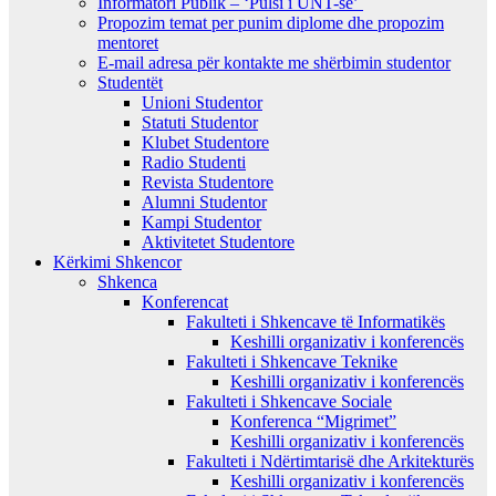
Informatori Publik – ‘Pulsi i UNT-së’
Propozim temat per punim diplome dhe propozim
mentoret
E-mail adresa për kontakte me shërbimin studentor
Studentët
Unioni Studentor
Statuti Studentor
Klubet Studentore
Radio Studenti
Revista Studentore
Alumni Studentor
Kampi Studentor
Aktivitetet Studentore
Kërkimi Shkencor
Shkenca
Konferencat
Fakulteti i Shkencave të Informatikës
Keshilli organizativ i konferencës
Fakulteti i Shkencave Teknike
Keshilli organizativ i konferencës
Fakulteti i Shkencave Sociale
Konferenca “Migrimet”
Keshilli organizativ i konferencës
Fakulteti i Ndërtimtarisë dhe Arkitekturës
Keshilli organizativ i konferencës