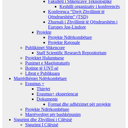
Fakulteti i Shkencave Teknologjike
Keshilli organizativ i konferencës
Konferenca “Drejt Zhvillimit të
Qëndrueshëm” (TSD)
Zhurnali i Zhvillimit të Qëndrueshëm i
Europes Jug-Lindore
Projekte
Projekte Ndërkombëtare
Projekte Rajonale
Publikimet Shkencore
Staff Scientific Research Repositorium
Projektet Hulumtuese
Punimet e Magjistraturës
Botime të UNT-së
Librat e Publikuara
Marrëdhëniet Ndërkombëtare
Erasmus +
Thirrjet
Erasmus+ eksperiencat
Dokumente
Format dhe udhëzimet për projekte
Projekte Ndërkombëtare
Marrëveshjet për bashkëpunim
Sigurimi dhe Zhvillimi i Cilësisë
Sigurimi I Cilësisë