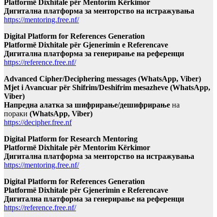
Platformë Dixhitale për Mentorim Kërkimor
Дигитална платформа за менторство на истражувања
https://mentoring.free.nf/
Digital Platform for References Generation
Platformë Dixhitale për Gjenerimin e Referencave
Дигитална платформа за генерирање на референци
https://reference.free.nf/
Advanced Cipher/Deciphering messages (WhatsApp, Viber)
Mjet i Avancuar për Shifrim/Deshifrim mesazheve (WhatsApp,
Viber)
Напредна алатка за шифрирање/дешифрирање
на
пораки
(WhatsApp, Viber)
https://decipher.free.nf
Digital Platform for Research Mentoring
Platformë Dixhitale për Mentorim Kërkimor
Дигитална платформа за менторство на истражувања
https://mentoring.free.nf/
Digital Platform for References Generation
Platformë Dixhitale për Gjenerimin e Referencave
Дигитална платформа за генерирање на референци
https://reference.free.nf/