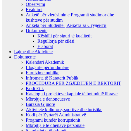
Observimi
Evaluimi
Anketë për vlerësimin e Programit studimor dhe
kushteve për studim
Anketa për Studentë | Анкета за Студенти
Dokumente
Këshilli për siguri të kualitetit
Regullorja për cilësi
Elaborat
Lajme dhe Aktivitete
Dokumente
Kalendari Akademik
Llogaritë përfundimtare
Furnizime publike
Infromata të Karaterit Publik
PROCEDURA PËR ZGJEDHJEN E REKTORIT
Kodi Etik
Katalogu i projekteve kapitale të botimit të librave
Mbrojtja e denoncuesve
Barazia Gjinore
Aktivitete kulturore, sportive dhe turistike
Kodi për Zyrtarët Administrativë
Programi kundër korrupsionit
Mbrojtja e të dhënave personale
Standartet e Shërbimit