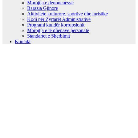
Mbrojtja e denoncuesve
Barazia Gjinore
Aktivitete kulturore, sportive dhe turistike
Kodi për Zyrtarët Administrativë
Programi kundër korrupsionit
Mbrojtja e të dhënave personale
Standartet e Shërbimit
Kontakt