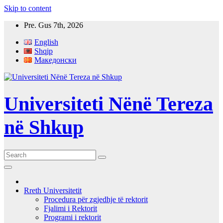
Skip to content
Pre. Gus 7th, 2026
English
Shqip
Македонски
Universiteti Nënë Tereza
në Shkup
Rreth Universitetit
Procedura për zgjedhje të rektorit
Fjalimi i Rektorit
Programi i rektorit