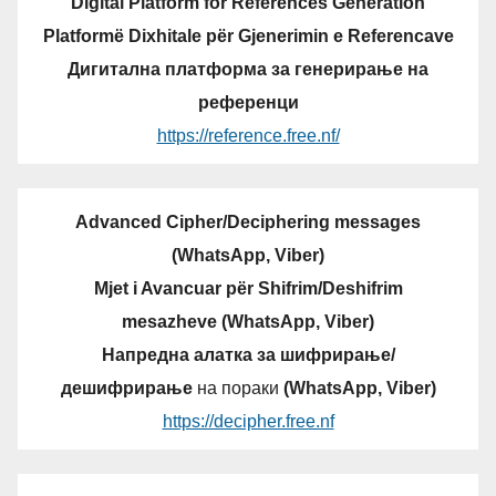
Digital Platform for References Generation
Platformë Dixhitale për Gjenerimin e Referencave
Дигитална платформа за генерирање на
референци
https://reference.free.nf/
Advanced Cipher/Deciphering messages
(WhatsApp, Viber)
Mjet i Avancuar për Shifrim/Deshifrim
mesazheve (WhatsApp, Viber)
Напредна алатка за шифрирање/
дешифрирање
на пораки
(WhatsApp, Viber)
https://decipher.free.nf