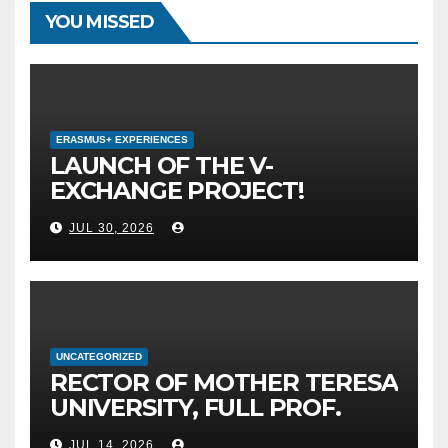
YOU MISSED
ERASMUS+ EXPERIENCES
LAUNCH OF THE V-
EXCHANGE PROJECT!
MOTHER TERESA
JUL 30, 2026
UNIVERSITY IN SKOPJE
LEADS THE INTERNATIONAL
INITIATIVE FOR DIGITAL
EDUCATION AND GLOBAL
CITIZENSHIP
UNCATEGORIZED
RECTOR OF MOTHER TERESA
UNIVERSITY, FULL PROF.
BEKIM FETAJI, PH.D.,
JUL 14, 2026