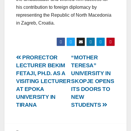
his contribution to foreign diplomacy by
representing the Republic of North Macedonia
in Zagreb, Croatia.
Post
PRORECTOR
“MOTHER
LECTURER BEKIM
TERESA”
navigation
FETAJI, PH.D. AS A
UNIVERSITY IN
VISITING LECTURER
SKOPJE OPENS
AT EPOKA
ITS DOORS TO
UNIVERSITY IN
NEW
TIRANA
STUDENTS