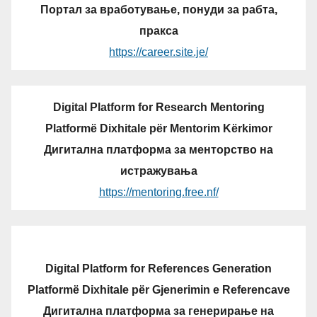
Портал за вработување, понуди за рабта,
пракса
https://career.site.je/
Digital Platform for Research Mentoring
Platformë Dixhitale për Mentorim Kërkimor
Дигитална платформа за менторство на
истражувања
https://mentoring.free.nf/
Digital Platform for References Generation
Platformë Dixhitale për Gjenerimin e Referencave
Дигитална платформа за генерирање на