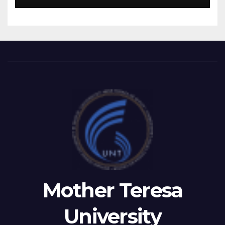
RECTOR FETAJI HOLDS
WORKING MEETING WITH
LEADERSHIP OF TAEG,
INSODE, AND BEMTUR 2026
Mother Teresa
University