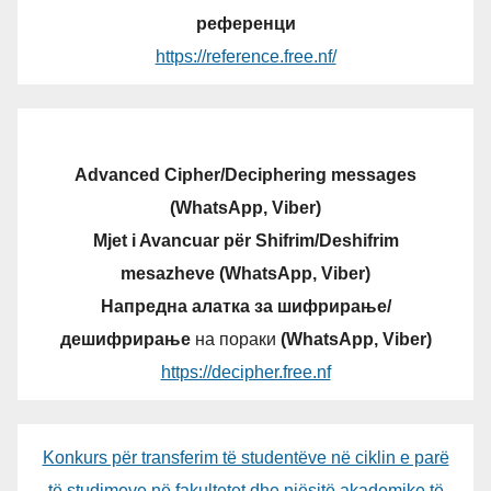
референци
https://reference.free.nf/
Advanced Cipher/Deciphering messages
(WhatsApp, Viber)
Mjet i Avancuar për Shifrim/Deshifrim
mesazheve (WhatsApp, Viber)
Напредна алатка за шифрирање/
дешифрирање
на пораки
(WhatsApp, Viber)
https://decipher.free.nf
Konkurs për transferim të studentëve në ciklin e parë
të studimeve në fakultetet dhe njësitë akademike të