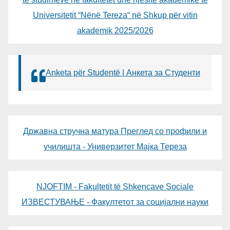
Universitetit “Nënë Tereza“ në Shkup për vitin
akademik 2025/2026
Anketa për Studentë | Анкета за Студенти
Државна стручна матура Преглед со профили и
училишта - Универзитет Мајка Тереза
NJOFTIM - Fakultetit të Shkencave Sociale
ИЗВЕСТУВАЊЕ - Факултетот за социјални науки