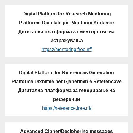
Digital Platform for Research Mentoring
Platformë Dixhitale për Mentorim Kërkimor
Дигитална платформа за менторство на
истражувања
https://mentoring.free.nf/
Digital Platform for References Generation
Platformë Dixhitale për Gjenerimin e Referencave
Дигитална платформа за генерирање на
референци
https://reference.free.nf/
Advanced Cipher/Deciphering messages