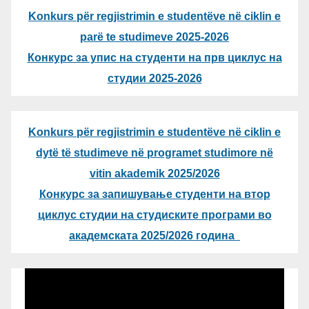
Konkurs për regjistrimin e studentëve në ciklin e
parë te studimeve 2025-2026
Конкурс за упис на студенти на прв циклус на
студии 2025-2026
Konkurs për regjistrimin e studentëve në ciklin e
dytë të studimeve në programet studimore në
vitin akademik 2025/2026
Конкурс за запишување студенти на втор
циклус студии на студиските програми во
академската 2025/2026 година