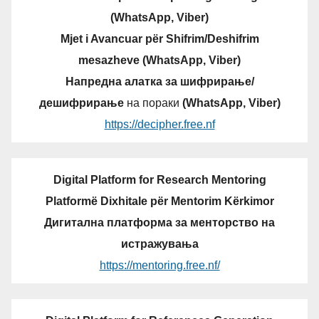
(WhatsApp, Viber)
Mjet i Avancuar për Shifrim/Deshifrim
mesazheve (WhatsApp, Viber)
Напредна алатка за шифрирање/
дешифрирање
на пораки
(WhatsApp, Viber)
https://decipher.free.nf
Digital Platform for Research Mentoring
Platformë Dixhitale për Mentorim Kërkimor
Дигитална платформа за менторство на
истражувања
https://mentoring.free.nf/