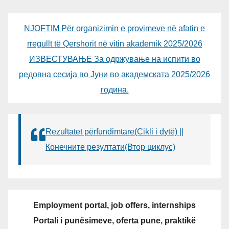
NJOFTIM Për organizimin e provimeve në afatin e
rregullt të Qershorit në vitin akademik 2025/2026
ИЗВЕСТУВАЊЕ За одржување на испити во
редовна сесија во Јуни во академската 2025/2026
година.
Rezultatet përfundimtare(Cikli i dytë) ||
Конечните резултати(Втор циклус)
Employment portal, job offers, internships
Portali i punësimeve, oferta pune, praktikë