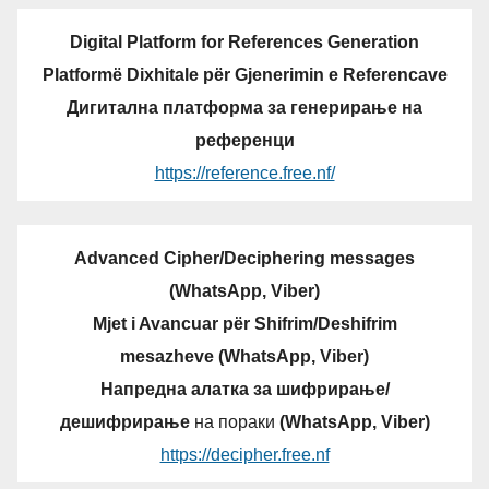
Digital Platform for References Generation
Platformë Dixhitale për Gjenerimin e Referencave
Дигитална платформа за генерирање на
референци
https://reference.free.nf/
Advanced Cipher/Deciphering messages
(WhatsApp, Viber)
Mjet i Avancuar për Shifrim/Deshifrim
mesazheve (WhatsApp, Viber)
Напредна алатка за шифрирање/
дешифрирање
на пораки
(WhatsApp, Viber)
https://decipher.free.nf