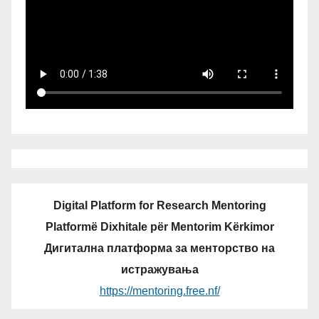
Digital Platform for Research Mentoring
Platformë Dixhitale për Mentorim Kërkimor
Дигитална платформа за менторство на
истражувања
https://mentoring.free.nf/