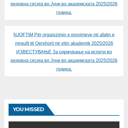
редовна сесија во Јуни во академската 2025/2026
година.
NJOFTIM Për organizimin e provimeve në afatin e
rregullt të Qershorit në vitin akademik 2025/2026
ИЗВЕСТУВАЊЕ За одржување на испити во
редовна сесија во Јуни во академската 2025/2026
година.
YOU MISSED