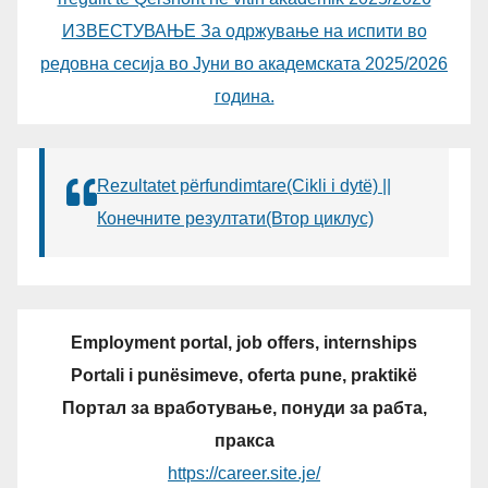
ИЗВЕСТУВАЊЕ За одржување на испити во
редовна сесија во Јуни во академската 2025/2026
година.
Rezultatet përfundimtare(Cikli i dytë) ||
Конечните резултати(Втор циклус)
Employment portal, job offers, internships
Portali i punësimeve, oferta pune, praktikë
Портал за вработување, понуди за рабта,
пракса
https://career.site.je/