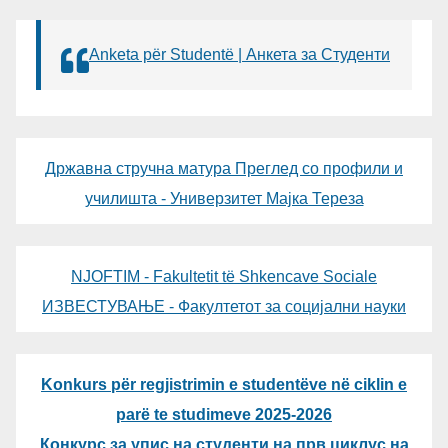
Anketa për Studentë | Анкета за Студенти
Државна стручна матура Преглед со профили и
училишта - Универзитет Мајка Тереза
NJOFTIM - Fakultetit të Shkencave Sociale
ИЗВЕСТУВАЊЕ - Факултетот за социјални науки
Konkurs për regjistrimin e studentëve në ciklin e
parë te studimeve 2025-2026
Конкурс за упис на студенти на прв циклус на