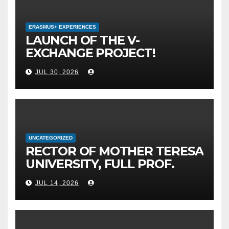
ERASMUS+ EXPERIENCES
LAUNCH OF THE V-
EXCHANGE PROJECT!
MOTHER TERESA
JUL 30, 2026
UNIVERSITY IN SKOPJE
LEADS THE INTERNATIONAL
INITIATIVE FOR DIGITAL
EDUCATION AND GLOBAL
CITIZENSHIP
UNCATEGORIZED
RECTOR OF MOTHER TERESA
UNIVERSITY, FULL PROF.
BEKIM FETAJI, PH.D.,
JUL 14, 2026
HOSTED AN OFFICIAL
MEETING WITH THE
GENERAL DIRECTOR OF JSC
MEPSO, DR. BURIM LATIFI