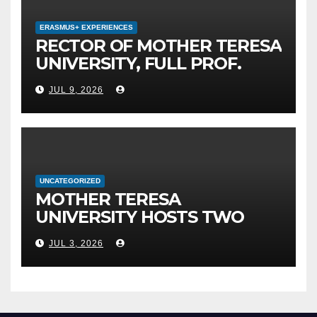
ERASMUS+ EXPERIENCES
RECTOR OF MOTHER TERESA
UNIVERSITY, FULL PROF.
BEKIM FETAJI, PH.D., HOLDS
JUL 9, 2026
WORKING MEETING WITH
ASSOC. PROF. ALI ERDUMAN,
PH.D., DIRECTOR AT SUBÜ,
TÜRKİYE
UNCATEGORIZED
MOTHER TERESA
UNIVERSITY HOSTS TWO
MAJOR INTERNATIONAL
JUL 3, 2026
SCIENTIFIC EVENTS – MTU
RECTOR FETAJI HOLDS
WORKING MEETING WITH
LEADERSHIP OF TAEG,