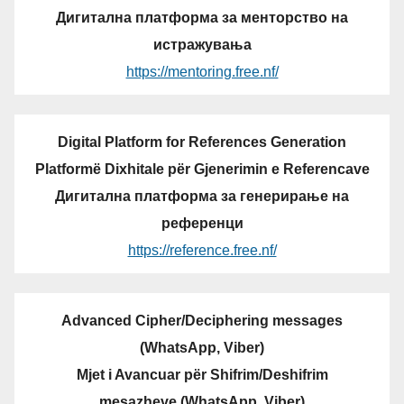
Дигитална платформа за менторство на
истражувања
https://mentoring.free.nf/
Digital Platform for References Generation
Platformë Dixhitale për Gjenerimin e Referencave
Дигитална платформа за генерирање на
референци
https://reference.free.nf/
Advanced Cipher/Deciphering messages
(WhatsApp, Viber)
Mjet i Avancuar për Shifrim/Deshifrim
mesazheve (WhatsApp, Viber)