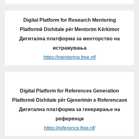
Digital Platform for Research Mentoring
Platformë Dixhitale për Mentorim Kërkimor
Дигитална платформа за менторство на
истражувања
https://mentoring.free.nf/
Digital Platform for References Generation
Platformë Dixhitale për Gjenerimin e Referencave
Дигитална платформа за генерирање на
референци
https://reference.free.nf/