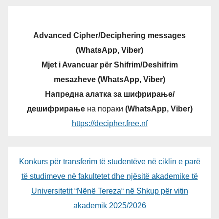
Advanced Cipher/Deciphering messages
(WhatsApp, Viber)
Mjet i Avancuar për Shifrim/Deshifrim
mesazheve (WhatsApp, Viber)
Напредна алатка за шифрирање/
дешифрирање
на пораки
(WhatsApp, Viber)
https://decipher.free.nf
Konkurs për transferim të studentëve në ciklin e parë
të studimeve në fakultetet dhe njësitë akademike të
Universitetit “Nënë Tereza“ në Shkup për vitin
akademik 2025/2026