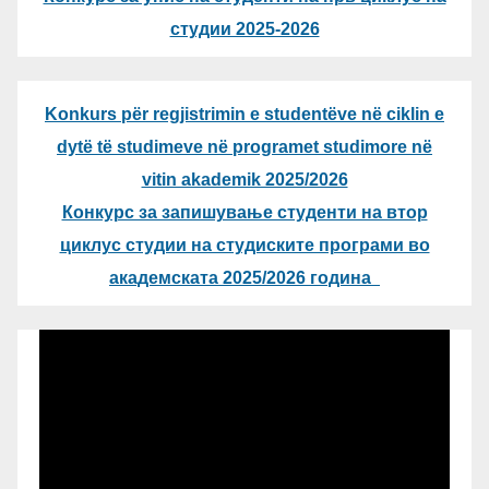
студии 2025-2026
Konkurs për regjistrimin e studentëve në ciklin e
dytë të studimeve në programet studimore në
vitin akademik 2025/2026
Конкурс за запишување студенти на втор
циклус студии на студиските програми во
академската 2025/2026 година