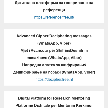
Дигитална платформа за генерирање на
референци
https://reference.free.nf/
Advanced Cipher/Deciphering messages
(WhatsApp, Viber)
Mjet i Avancuar për Shifrim/Deshifrim
mesazheve (WhatsApp, Viber)
Напредна алатка за шифрирање/
дешифрирање
на пораки
(WhatsApp, Viber)
https://decipher.free.nf
Digital Platform for Research Mentoring
Platformë Dixhitale për Mentorim Kërkimor