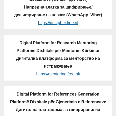
Напредна алатка за шифрирање/
дешифрирање
на пораки
(WhatsApp, Viber)
https://decipher.free.nf
Digital Platform for Research Mentoring
Platformë Dixhitale për Mentorim Kërkimor
Дигитална платформа за менторство на
истражувања
https://mentoring.free.nf/
Digital Platform for References Generation
Platformë Dixhitale për Gjenerimin e Referencave
Дигитална платформа за генерирање на