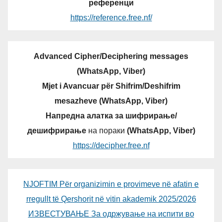
референци
https://reference.free.nf/
Advanced Cipher/Deciphering messages
(WhatsApp, Viber)
Mjet i Avancuar për Shifrim/Deshifrim
mesazheve (WhatsApp, Viber)
Напредна алатка за шифрирање/
дешифрирање
на пораки
(WhatsApp, Viber)
https://decipher.free.nf
NJOFTIM Për organizimin e provimeve në afatin e
rregullt të Qershorit në vitin akademik 2025/2026
ИЗВЕСТУВАЊЕ За одржување на испити во