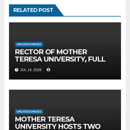
RELATED POST
UNCATEGORIZED
RECTOR OF MOTHER
TERESA UNIVERSITY, FULL
PROF. BEKIM FETAJI, PH.D.,
JUL 14, 2026
HOSTED AN OFFICIAL
MEETING WITH THE
GENERAL DIRECTOR OF JSC
MEPSO, DR. BURIM LATIFI
UNCATEGORIZED
MOTHER TERESA
UNIVERSITY HOSTS TWO