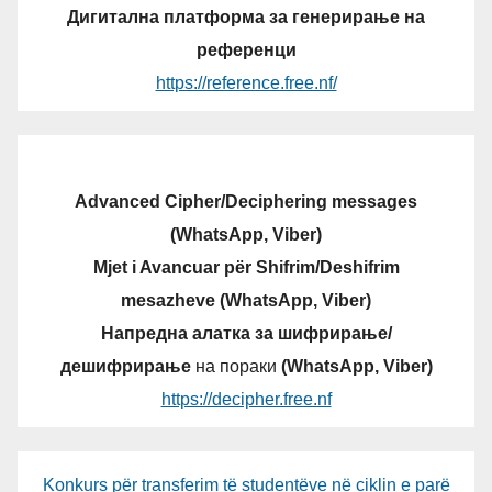
Дигитална платформа за генерирање на
референци
https://reference.free.nf/
Advanced Cipher/Deciphering messages
(WhatsApp, Viber)
Mjet i Avancuar për Shifrim/Deshifrim
mesazheve (WhatsApp, Viber)
Напредна алатка за шифрирање/
дешифрирање
на пораки
(WhatsApp, Viber)
https://decipher.free.nf
Konkurs për transferim të studentëve në ciklin e parë