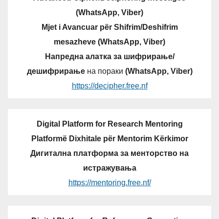
(WhatsApp, Viber)
Mjet i Avancuar për Shifrim/Deshifrim
mesazheve (WhatsApp, Viber)
Напредна алатка за шифрирање/
дешифрирање
на пораки
(WhatsApp, Viber)
https://decipher.free.nf
Digital Platform for Research Mentoring
Platformë Dixhitale për Mentorim Kërkimor
Дигитална платформа за менторство на
истражувања
https://mentoring.free.nf/