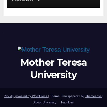
SCIENTIFIC EVENTS – MTU
RECTOR FETAJI HOLDS
WORKING MEETING WITH
LEADERSHIP OF TAEG,
INSODE, AND BEMTUR 2026
Mother Teresa
University
Proudly powered by WordPress
|
Theme: Newspaperex by
Themeansar
.
About University
Faculties