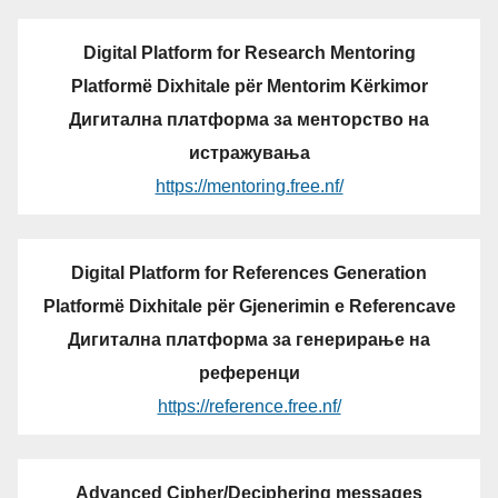
Digital Platform for Research Mentoring
Platformë Dixhitale për Mentorim Kërkimor
Дигитална платформа за менторство на
истражувања
https://mentoring.free.nf/
Digital Platform for References Generation
Platformë Dixhitale për Gjenerimin e Referencave
Дигитална платформа за генерирање на
референци
https://reference.free.nf/
Advanced Cipher/Deciphering messages