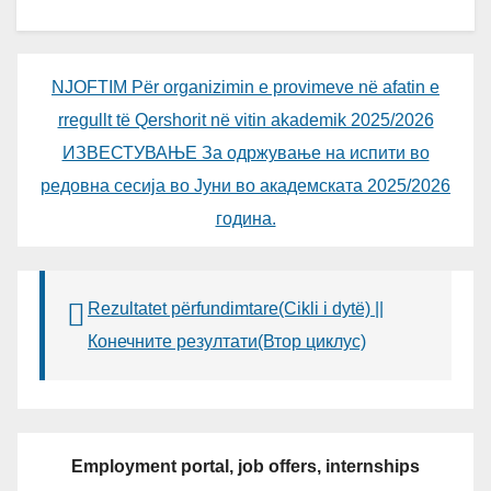
NJOFTIM Për organizimin e provimeve në afatin e
rregullt të Qershorit në vitin akademik 2025/2026
ИЗВЕСТУВАЊЕ За одржување на испити во
редовна сесија во Јуни во академската 2025/2026
година.
Rezultatet përfundimtare(Cikli i dytë) ||
Конечните резултати(Втор циклус)
Employment portal, job offers, internships