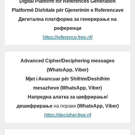
Digital Platform for References Generation
Platformë Dixhitale për Gjenerimin e Referencave
Дигитална платформа за генерирање на
референци
https://reference.free.nf/
Advanced Cipher/Deciphering messages
(WhatsApp, Viber)
Mjet i Avancuar për Shifrim/Deshifrim
mesazheve (WhatsApp, Viber)
Напредна алатка за шифрирање/
дешифрирање
на пораки
(WhatsApp, Viber)
https://decipher.free.nf