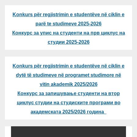
Konkurs për regjistrimin e studentëve në ciklin e
parë te studimeve 2025-2026
Конкурс за упис на студенти на прв циклус на
студии 2025-2026
Konkurs për regjistrimin e studentëve në ciklin e
dytë të studimeve në programet studimore në
vitin akademik 2025/2026
Конкурс за запишување студенти на втор
циклус студии на студиските програми во
академската 2025/2026 година