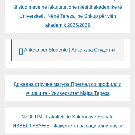
të studimeve në fakultetet dhe njësitë akademike të
Universitetit “Nënë Tereza“ në Shkup për vitin
akademik 2025/2026
Anketa për Studentë | Анкета за Студенти
Државна стручна матура Преглед со профили и
училишта - Универзитет Мајка Тереза
NJOFTIM - Fakultetit të Shkencave Sociale
ИЗВЕСТУВАЊЕ - Факултетот за социјални науки