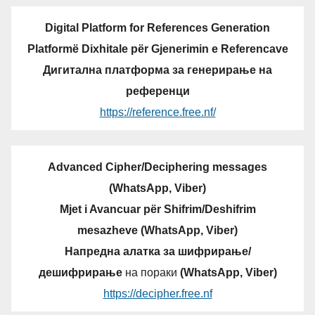
Digital Platform for References Generation
Platformë Dixhitale për Gjenerimin e Referencave
Дигитална платформа за генерирање на
референци
https://reference.free.nf/
Advanced Cipher/Deciphering messages
(WhatsApp, Viber)
Mjet i Avancuar për Shifrim/Deshifrim
mesazheve (WhatsApp, Viber)
Напредна алатка за шифрирање/
дешифрирање
на пораки
(WhatsApp, Viber)
https://decipher.free.nf