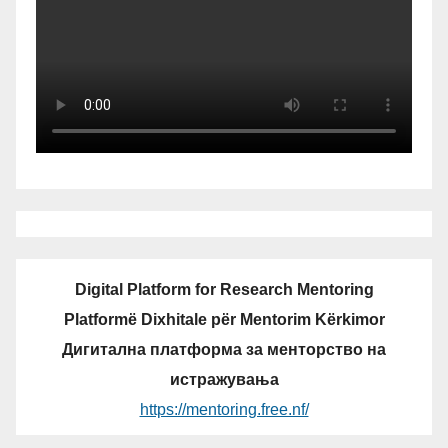
Digital Platform for Research Mentoring
Platformë Dixhitale për Mentorim Kërkimor
Дигитална платформа за менторство на
истражувања
https://mentoring.free.nf/