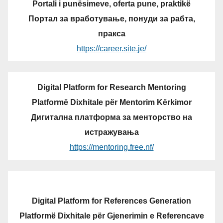
Portali i punësimeve, oferta pune, praktikë
Портал за вработување, понуди за рабта,
пракса
https://career.site.je/
Digital Platform for Research Mentoring
Platformë Dixhitale për Mentorim Kërkimor
Дигитална платформа за менторство на
истражувања
https://mentoring.free.nf/
Digital Platform for References Generation
Platformë Dixhitale për Gjenerimin e Referencave