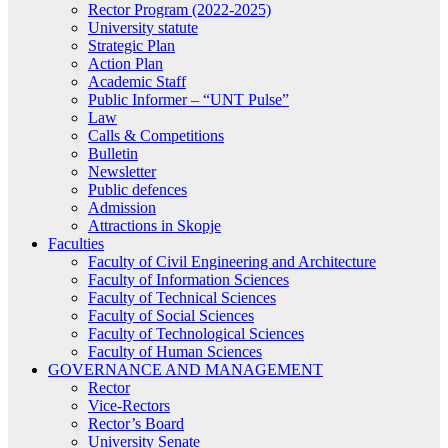
Rector Program (2022-2025)
University statute
Strategic Plan
Action Plan
Academic Staff
Public Informer – “UNT Pulse”
Law
Calls & Competitions
Bulletin
Newsletter
Public defences
Admission
Attractions in Skopje
Faculties
Faculty of Civil Engineering and Architecture
Faculty of Information Sciences
Faculty of Technical Sciences
Faculty of Social Sciences
Faculty of Technological Sciences
Faculty of Human Sciences
GOVERNANCE AND MANAGEMENT
Rector
Vice-Rectors
Rector’s Board
University Senate