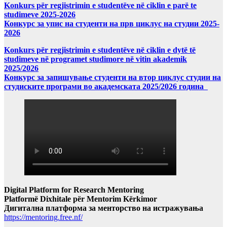
Konkurs për regjistrimin e studentëve në ciklin e parë te
studimeve 2025-2026
Конкурс за упис на студенти на прв циклус на студии 2025-
2026
Konkurs për regjistrimin e studentëve në ciklin e dytë të
studimeve në programet studimore në vitin akademik
2025/2026
Конкурс за запишување студенти на втор циклус студии на
студиските програми во академската 2025/2026 година
Digital Platform for Research Mentoring
Platformë Dixhitale për Mentorim Kërkimor
Дигитална платформа за менторство на истражувања
https://mentoring.free.nf/