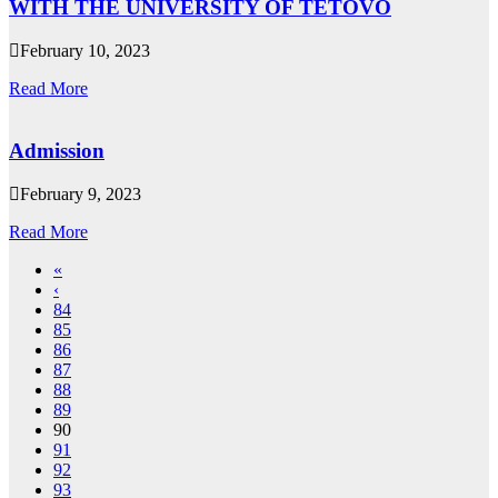
WITH THE UNIVERSITY OF TETOVO
February 10, 2023
Read More
Admission
February 9, 2023
Read More
«
‹
84
85
86
87
88
89
90
91
92
93