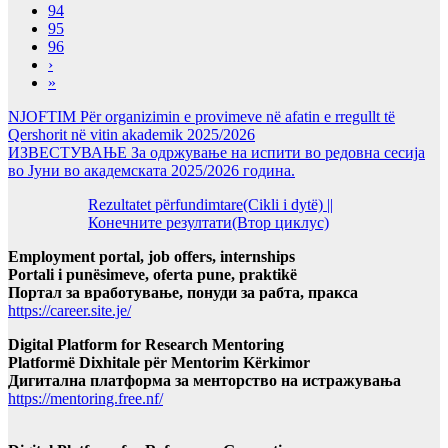
94
95
96
›
»
NJOFTIM Për organizimin e provimeve në afatin e rregullt të
Qershorit në vitin akademik 2025/2026
ИЗВЕСТУВАЊЕ За одржување на испити во редовна сесија
во Јуни во академската 2025/2026 година.
Rezultatet përfundimtare(Cikli i dytë) ||
Конечните резултати(Втор циклус)
Employment portal, job offers, internships
Portali i punësimeve, oferta pune, praktikë
Портал за вработување, понуди за рабта, пракса
https://career.site.je/
Digital Platform for Research Mentoring
Platformë Dixhitale për Mentorim Kërkimor
Дигитална платформа за менторство на истражувања
https://mentoring.free.nf/