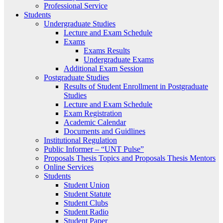
Professional Service
Students
Undergraduate Studies
Lecture and Exam Schedule
Exams
Exams Results
Undergraduate Exams
Additional Exam Session
Postgraduate Studies
Results of Student Enrollment in Postgraduate
Studies
Lecture and Exam Schedule
Exam Registration
Academic Calendar
Documents and Guidlines
Institutional Regulation
Public Informer – “UNT Pulse”
Proposals Thesis Topics and Proposals Thesis Mentors
Online Services
Students
Student Union
Student Statute
Student Clubs
Student Radio
Student Paper