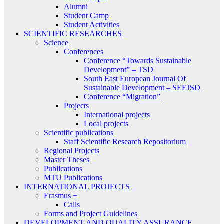
Alumni
Student Camp
Student Activities
SCIENTIFIC RESEARCHES
Science
Conferences
Conference “Towards Sustainable
Development” – TSD
South East European Journal Of
Sustainable Development – SEEJSD
Conference “Migration”
Projects
International projects
Local projects
Scientific publications
Staff Scientific Research Repositorium
Regional Projects
Master Theses
Publications
MTU Publications
INTERNATIONAL PROJECTS
Erasmus +
Calls
Forms and Project Guidelines
DEVELOPMENT AND QUALITY ASSURANCE