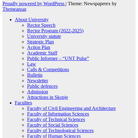
Proudly powered by WordPress
|
Theme: Newspaperex by
Themeansar
.
About University
Rector Speech
Rector Program (2022-2025)
University statute
Strategic Plan
Action Plan
Academic Staff
Public Informer – “UNT Pulse”
Law
Calls & Competitions
Bulletin
Newsletter
Public defences
Admission
Attractions in Skopje
Faculties
Faculty of Civil Engineering and Architecture
Faculty of Information Sciences
Faculty of Technical Sciences
Faculty of Social Sciences
Faculty of Technological Sciences
Faculty of Human Sciences