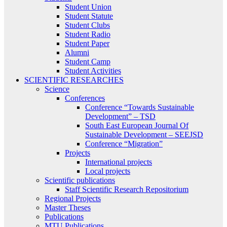
Student Union
Student Statute
Student Clubs
Student Radio
Student Paper
Alumni
Student Camp
Student Activities
SCIENTIFIC RESEARCHES
Science
Conferences
Conference “Towards Sustainable
Development” – TSD
South East European Journal Of
Sustainable Development – SEEJSD
Conference “Migration”
Projects
International projects
Local projects
Scientific publications
Staff Scientific Research Repositorium
Regional Projects
Master Theses
Publications
MTU Publications