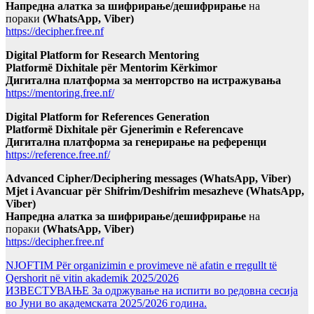
Напредна алатка за шифрирање/дешифрирање
на
пораки
(WhatsApp, Viber)
https://decipher.free.nf
Digital Platform for Research Mentoring
Platformë Dixhitale për Mentorim Kërkimor
Дигитална платформа за менторство на истражувања
https://mentoring.free.nf/
Digital Platform for References Generation
Platformë Dixhitale për Gjenerimin e Referencave
Дигитална платформа за генерирање на референци
https://reference.free.nf/
Advanced Cipher/Deciphering messages (WhatsApp, Viber)
Mjet i Avancuar për Shifrim/Deshifrim mesazheve (WhatsApp,
Viber)
Напредна алатка за шифрирање/дешифрирање
на
пораки
(WhatsApp, Viber)
https://decipher.free.nf
NJOFTIM Për organizimin e provimeve në afatin e rregullt të
Qershorit në vitin akademik 2025/2026
ИЗВЕСТУВАЊЕ За одржување на испити во редовна сесија
во Јуни во академската 2025/2026 година.