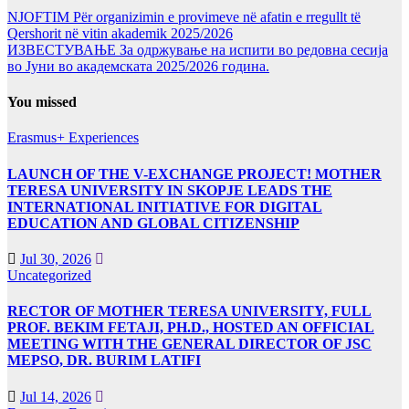
NJOFTIM Për organizimin e provimeve në afatin e rregullt të
Qershorit në vitin akademik 2025/2026
ИЗВЕСТУВАЊЕ За одржување на испити во редовна сесија
во Јуни во академската 2025/2026 година.
You missed
Erasmus+ Experiences
LAUNCH OF THE V-EXCHANGE PROJECT! MOTHER
TERESA UNIVERSITY IN SKOPJE LEADS THE
INTERNATIONAL INITIATIVE FOR DIGITAL
EDUCATION AND GLOBAL CITIZENSHIP
Jul 30, 2026
Uncategorized
RECTOR OF MOTHER TERESA UNIVERSITY, FULL
PROF. BEKIM FETAJI, PH.D., HOSTED AN OFFICIAL
MEETING WITH THE GENERAL DIRECTOR OF JSC
MEPSO, DR. BURIM LATIFI
Jul 14, 2026