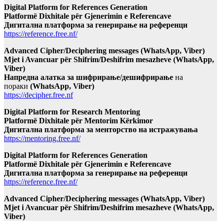
Digital Platform for References Generation
Platformë Dixhitale për Gjenerimin e Referencave
Дигитална платформа за генерирање на референци
https://reference.free.nf/
Advanced Cipher/Deciphering messages (WhatsApp, Viber)
Mjet i Avancuar për Shifrim/Deshifrim mesazheve (WhatsApp,
Viber)
Напредна алатка за шифрирање/дешифрирање
на
пораки
(WhatsApp, Viber)
https://decipher.free.nf
Digital Platform for Research Mentoring
Platformë Dixhitale për Mentorim Kërkimor
Дигитална платформа за менторство на истражувања
https://mentoring.free.nf/
Digital Platform for References Generation
Platformë Dixhitale për Gjenerimin e Referencave
Дигитална платформа за генерирање на референци
https://reference.free.nf/
Advanced Cipher/Deciphering messages (WhatsApp, Viber)
Mjet i Avancuar për Shifrim/Deshifrim mesazheve (WhatsApp,
Viber)