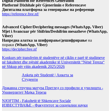
Digital Platform for References Generation
Platformë Dixhitale për Gjenerimin e Referencave
Дигитална платформа за генерирање на референци
https://reference.free.nf/
Advanced Cipher/Deciphering messages (WhatsApp, Viber)
Mjet i Avancuar për Shifrim/Deshifrim mesazheve (WhatsApp,
Viber)
Напредна алатка за шифрирање/дешифрирање
на
пораки
(WhatsApp, Viber)
https://decipher.free.nf
Konkurs për transferim të studentëve në ciklin e parë të studimeve
në fakultetet dhe njësitë akademike të Universitetit “Nënë Tereza“
në Shkup për vitin akademik 2025/2026
Anketa për Studentë | Анкета за
Студенти
Државна стручна матура Преглед со профили и училишта -
Универзитет Мајка Тереза
NJOFTIM - Fakultetit të Shkencave Sociale
ИЗВЕСТУВАЊЕ - Факултетот за социјални науки