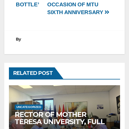
BOTTLE’
OCCASION OF MTU
SIXTH ANNIVERSARY
By
RELATED POST
UNCATEGORIZED
RECTOR OF MOTHER
TERESA UNIVERSITY, FULL
PROF. BEKIM FETAJI, PH.D.,