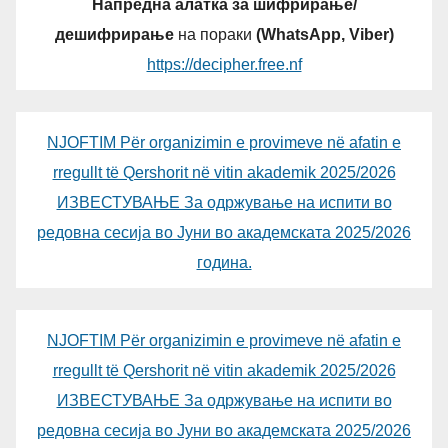
Напредна алатка за шифрирање/
дешифрирање
на пораки
(WhatsApp, Viber)
https://decipher.free.nf
NJOFTIM Për organizimin e provimeve në afatin e
rregullt të Qershorit në vitin akademik 2025/2026
ИЗВЕСТУВАЊЕ За одржување на испити во
редовна сесија во Јуни во академската 2025/2026
година.
NJOFTIM Për organizimin e provimeve në afatin e
rregullt të Qershorit në vitin akademik 2025/2026
ИЗВЕСТУВАЊЕ За одржување на испити во
редовна сесија во Јуни во академската 2025/2026