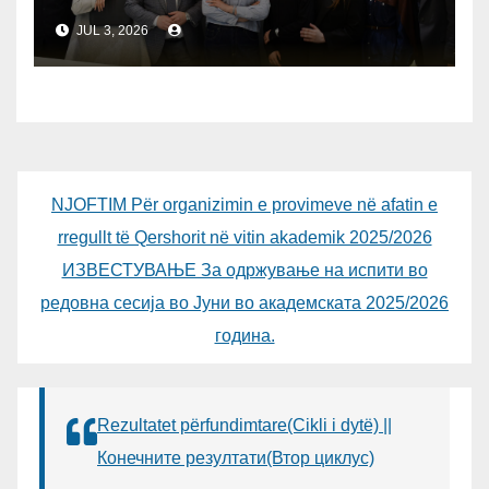
PSYCHOPEDAGOGY CLOSER
JUL 3, 2026
TO PUBLIC
NJOFTIM Për organizimin e provimeve në afatin e
rregullt të Qershorit në vitin akademik 2025/2026
ИЗВЕСТУВАЊЕ За одржување на испити во
редовна сесија во Јуни во академската 2025/2026
година.
Rezultatet përfundimtare(Cikli i dytë) ||
Конечните резултати(Втор циклус)