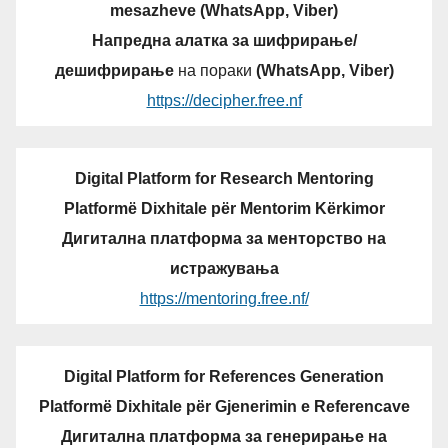
mesazheve (WhatsApp, Viber)
Напредна алатка за шифрирање/
дешифрирање
на пораки
(WhatsApp, Viber)
https://decipher.free.nf
Digital Platform for Research Mentoring
Platformë Dixhitale për Mentorim Kërkimor
Дигитална платформа за менторство на
истражувања
https://mentoring.free.nf/
Digital Platform for References Generation
Platformë Dixhitale për Gjenerimin e Referencave
Дигитална платформа за генерирање на