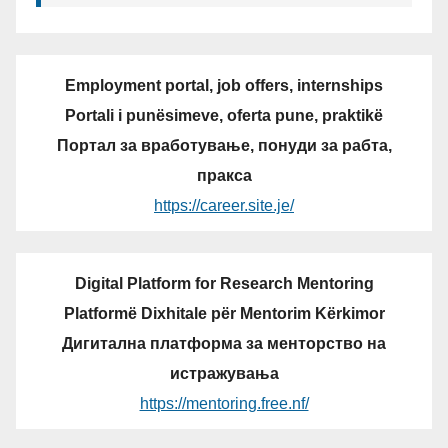
Employment portal, job offers, internships
Portali i punësimeve, oferta pune, praktikë
Портал за вработување, понуди за рабта,
пракса
https://career.site.je/
Digital Platform for Research Mentoring
Platformë Dixhitale për Mentorim Kërkimor
Дигитална платформа за менторство на
истражувања
https://mentoring.free.nf/