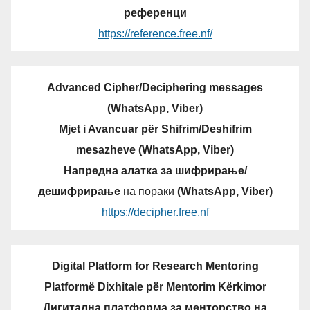
референци
https://reference.free.nf/
Advanced Cipher/Deciphering messages
(WhatsApp, Viber)
Mjet i Avancuar për Shifrim/Deshifrim
mesazheve (WhatsApp, Viber)
Напредна алатка за шифрирање/
дешифрирање
на пораки
(WhatsApp, Viber)
https://decipher.free.nf
Digital Platform for Research Mentoring
Platformë Dixhitale për Mentorim Kërkimor
Дигитална платформа за менторство на