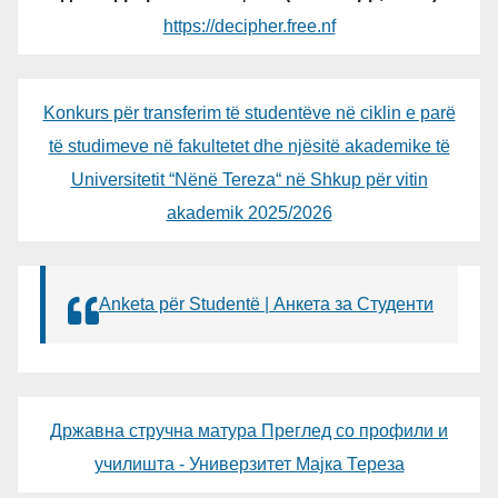
https://decipher.free.nf
Konkurs për transferim të studentëve në ciklin e parë
të studimeve në fakultetet dhe njësitë akademike të
Universitetit “Nënë Tereza“ në Shkup për vitin
akademik 2025/2026
Anketa për Studentë | Анкета за Студенти
Државна стручна матура Преглед со профили и
училишта - Универзитет Мајка Тереза