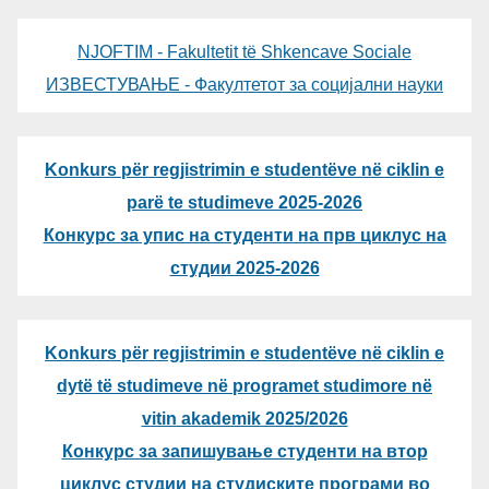
NJOFTIM - Fakultetit të Shkencave Sociale
ИЗВЕСТУВАЊЕ - Факултетот за социјални науки
Konkurs për regjistrimin e studentëve në ciklin e
parë te studimeve 2025-2026
Конкурс за упис на студенти на прв циклус на
студии 2025-2026
Konkurs për regjistrimin e studentëve në ciklin e
dytë të studimeve në programet studimore në
vitin akademik 2025/2026
Конкурс за запишување студенти на втор
циклус студии на студиските програми во