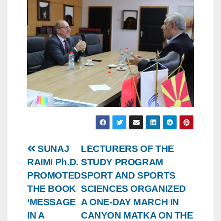
Post
SUNAJ
LECTURERS OF THE
RAIMI Ph.D.
STUDY PROGRAM
navigation
PROMOTED
SPORT AND SPORTS
THE BOOK
SCIENCES ORGANIZED
‘MESSAGE
A ONE-DAY MARCH IN
IN A
CANYON MATKA ON THE