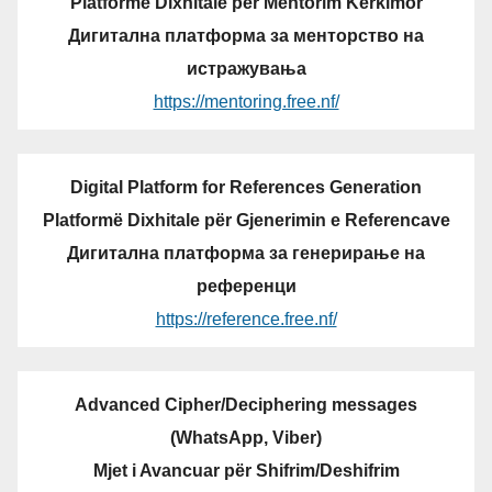
Platformë Dixhitale për Mentorim Kërkimor
Дигитална платформа за менторство на
истражувања
https://mentoring.free.nf/
Digital Platform for References Generation
Platformë Dixhitale për Gjenerimin e Referencave
Дигитална платформа за генерирање на
референци
https://reference.free.nf/
Advanced Cipher/Deciphering messages
(WhatsApp, Viber)
Mjet i Avancuar për Shifrim/Deshifrim