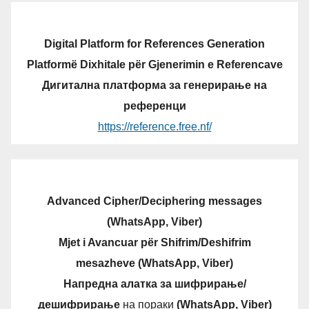
Digital Platform for References Generation
Platformë Dixhitale për Gjenerimin e Referencave
Дигитална платформа за генерирање на
референци
https://reference.free.nf/
Advanced Cipher/Deciphering messages
(WhatsApp, Viber)
Mjet i Avancuar për Shifrim/Deshifrim
mesazheve (WhatsApp, Viber)
Напредна алатка за шифрирање/
дешифрирање
на пораки
(WhatsApp, Viber)