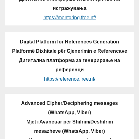
истражувања
https://mentoring.free.nf/
Digital Platform for References Generation
Platformë Dixhitale për Gjenerimin e Referencave
Дигитална платформа за генерирање на
референци
https://reference.free.nf/
Advanced Cipher/Deciphering messages
(WhatsApp, Viber)
Mjet i Avancuar për Shifrim/Deshifrim
mesazheve (WhatsApp, Viber)