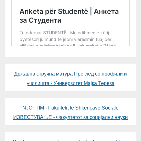
Државна стручна матура Преглед со профили и
училишта - Универзитет Мајка Тереза
NJOFTIM - Fakultetit të Shkencave Sociale
ИЗВЕСТУВАЊЕ - Факултетот за социјални науки