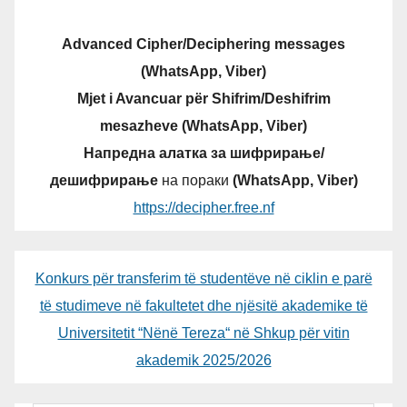
Advanced Cipher/Deciphering messages
(WhatsApp, Viber)
Mjet i Avancuar për Shifrim/Deshifrim
mesazheve (WhatsApp, Viber)
Напредна алатка за шифрирање/
дешифрирање
на пораки
(WhatsApp, Viber)
https://decipher.free.nf
Konkurs për transferim të studentëve në ciklin e parë
të studimeve në fakultetet dhe njësitë akademike të
Universitetit “Nënë Tereza“ në Shkup për vitin
akademik 2025/2026