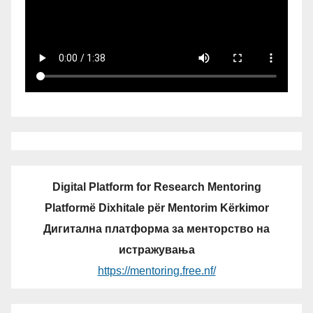
Digital Platform for Research Mentoring
Platformë Dixhitale për Mentorim Kërkimor
Дигитална платформа за менторство на
истражувања
https://mentoring.free.nf/