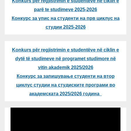
Konkurs për regjistrimin e studentëve në ciklin e
parë te studimeve 2025-2026
Конкурс за упис на студенти на прв циклус на
студии 2025-2026
Konkurs për regjistrimin e studentëve në ciklin e
dytë të studimeve në programet studimore në
vitin akademik 2025/2026
Конкурс за запишување студенти на втор
циклус студии на студиските програми во
академската 2025/2026 година