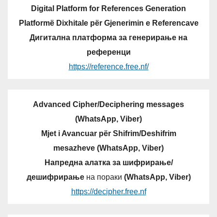
Digital Platform for References Generation
Platformë Dixhitale për Gjenerimin e Referencave
Дигитална платформа за генерирање на
референци
https://reference.free.nf/
Advanced Cipher/Deciphering messages
(WhatsApp, Viber)
Mjet i Avancuar për Shifrim/Deshifrim
mesazheve (WhatsApp, Viber)
Напредна алатка за шифрирање/
дешифрирање
на пораки
(WhatsApp, Viber)
https://decipher.free.nf