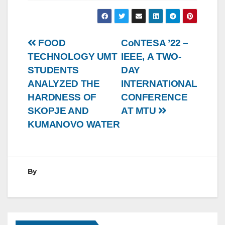
Post
FOOD
CoNTESA ’22 –
TECHNOLOGY UMT
IEEE, А TWO-
navigation
STUDENTS
DAY
ANALYZED THE
INTERNATIONAL
HARDNESS OF
CONFERENCE
SKOPJE AND
AT MTU
KUMANOVO WATER
By