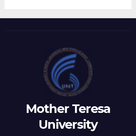
WORKING MEETING WITH
LEADERSHIP OF TAEG,
INSODE, AND BEMTUR 2026
Mother Teresa
University