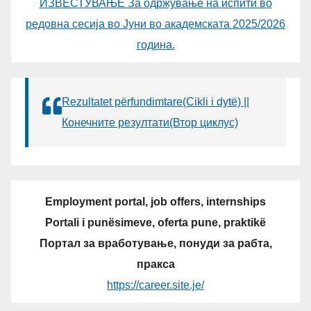
ИЗВЕСТУВАЊЕ За одржување на испити во
редовна сесија во Јуни во академската 2025/2026
година.
Rezultatet përfundimtare(Cikli i dytë) ||
Конечните резултати(Втор циклус)
Employment portal, job offers, internships
Portali i punësimeve, oferta pune, praktikë
Портал за вработување, понуди за рабта,
пракса
https://career.site.je/