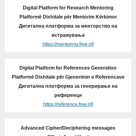
Digital Platform for Research Mentoring
Platformë Dixhitale për Mentorim Kërkimor
Дигитална платформа за менторство на
истражувања
https://mentoring.free.nf/
Digital Platform for References Generation
Platformë Dixhitale për Gjenerimin e Referencave
Дигитална платформа за генерирање на
референци
https://reference.free.nf/
Advanced Cipher/Deciphering messages