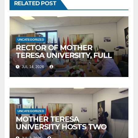
RELATED POST
UNCATEGORIZED
RECTOR OF MOTHER
TERESA UNIVERSITY, FULL
PROF. BEKIM FETAJI, PH.D.,
JUL 14, 2026
HOSTED AN OFFICIAL
MEETING WITH THE
GENERAL DIRECTOR OF JSC
MEPSO, DR. BURIM LATIFI
UNCATEGORIZED
MOTHER TERESA
UNIVERSITY HOSTS TWO
MAJOR INTERNATIONAL