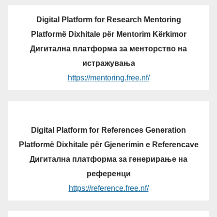
Digital Platform for Research Mentoring
Platformë Dixhitale për Mentorim Kërkimor
Дигитална платформа за менторство на
истражувања
https://mentoring.free.nf/
Digital Platform for References Generation
Platformë Dixhitale për Gjenerimin e Referencave
Дигитална платформа за генерирање на
референци
https://reference.free.nf/