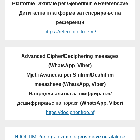
Platformë Dixhitale për Gjenerimin e Referencave
Дигитална платформа за генерирање на
референци
https://reference.free.nf/
Advanced Cipher/Deciphering messages
(WhatsApp, Viber)
Mjet i Avancuar për Shifrim/Deshifrim
mesazheve (WhatsApp, Viber)
Напредна алатка за шифрирање/
дешифрирање
на пораки
(WhatsApp, Viber)
https://decipher.free.nf
NJOFTIM Për organizimin e provimeve në afatin e