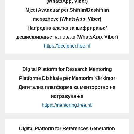
(WhatsApp, Viber)
Mjet i Avancuar për Shifrim/Deshifrim
mesazheve (WhatsApp, Viber)
Напредна алатка за шифрирање/
дешифрирање
на пораки
(WhatsApp, Viber)
https://decipher.free.nf
Digital Platform for Research Mentoring
Platformë Dixhitale për Mentorim Kërkimor
Дигитална платформа за менторство на
истражувања
https://mentoring.free.nf/
Digital Platform for References Generation