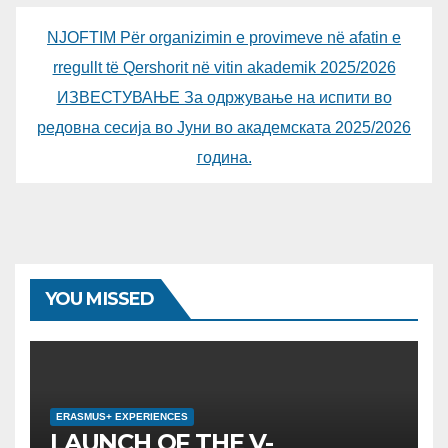
NJOFTIM Për organizimin e provimeve në afatin e
rregullt të Qershorit në vitin akademik 2025/2026
ИЗВЕСТУВАЊЕ За одржување на испити во
редовна сесија во Јуни во академската 2025/2026
година.
YOU MISSED
ERASMUS+ EXPERIENCES
LAUNCH OF THE V-