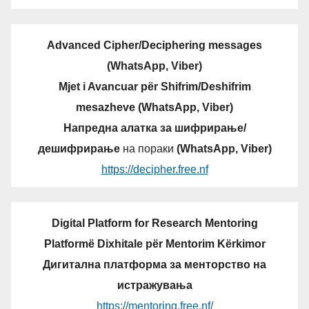
Advanced Cipher/Deciphering messages
(WhatsApp, Viber)
Mjet i Avancuar për Shifrim/Deshifrim
mesazheve (WhatsApp, Viber)
Напредна алатка за шифрирање/
дешифрирање
на пораки
(WhatsApp, Viber)
https://decipher.free.nf
Digital Platform for Research Mentoring
Platformë Dixhitale për Mentorim Kërkimor
Дигитална платформа за менторство на
истражувања
https://mentoring.free.nf/