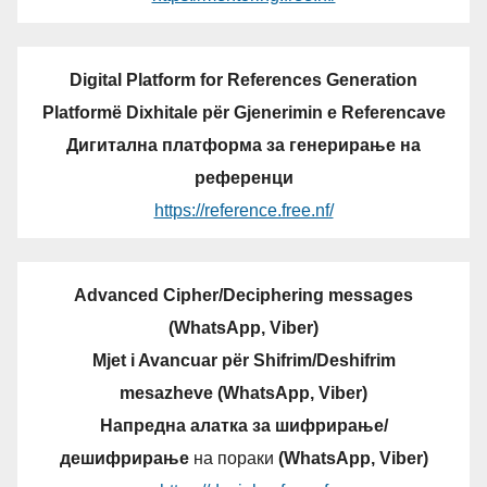
Digital Platform for References Generation
Platformë Dixhitale për Gjenerimin e Referencave
Дигитална платформа за генерирање на
референци
https://reference.free.nf/
Advanced Cipher/Deciphering messages
(WhatsApp, Viber)
Mjet i Avancuar për Shifrim/Deshifrim
mesazheve (WhatsApp, Viber)
Напредна алатка за шифрирање/
дешифрирање
на пораки
(WhatsApp, Viber)