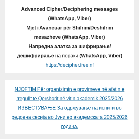
Advanced Cipher/Deciphering messages
(WhatsApp, Viber)
Mjet i Avancuar për Shifrim/Deshifrim
mesazheve (WhatsApp, Viber)
Напредна алатка за шифрирање/
дешифрирање
на пораки
(WhatsApp, Viber)
https://decipher.free.nf
NJOFTIM Për organizimin e provimeve në afatin e
rregullt të Qershorit në vitin akademik 2025/2026
ИЗВЕСТУВАЊЕ За одржување на испити во
редовна сесија во Јуни во академската 2025/2026
година.