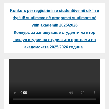
Konkurs për regjistrimin e studentëve në ciklin e
dytë të studimeve në programet studimore në
vitin akademik 2025/2026
Конкурс за запишување студенти на втор
циклус студии на студиските програми во
академската 2025/2026 година