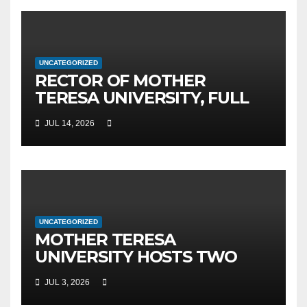
UNCATEGORIZED
RECTOR OF MOTHER
TERESA UNIVERSITY, FULL
PROF. BEKIM FETAJI, PH.D.,
JUL 14, 2026
HOSTED AN OFFICIAL
MEETING WITH THE
GENERAL DIRECTOR OF JSC
MEPSO, DR. BURIM LATIFI
UNCATEGORIZED
MOTHER TERESA
UNIVERSITY HOSTS TWO
MAJOR INTERNATIONAL
JUL 3, 2026
SCIENTIFIC EVENTS – MTU