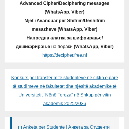
Advanced Cipher/Deciphering messages
(WhatsApp, Viber)
Mjet i Avancuar për Shifrim/Deshifrim
mesazheve (WhatsApp, Viber)
Напредна алатка за шифрирање/
дешифрирање
на пораки
(WhatsApp, Viber)
https://decipher.free.nf
Konkurs për transferim të studentëve në ciklin e parë
të studimeve në fakultetet dhe njësitë akademike të
Universitetit “Nënë Tereza“ në Shkup për vitin
akademik 2025/2026
Anketa për Studentë | Анкета за Студенти