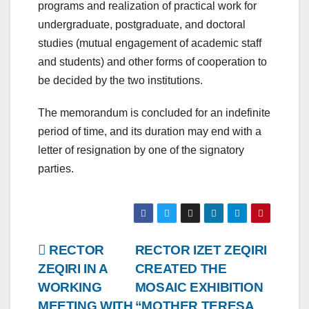
programs and realization of practical work for
undergraduate, postgraduate, and doctoral
studies (mutual engagement of academic staff
and students) and other forms of cooperation to
be decided by the two institutions.
The memorandum is concluded for an indefinite
period of time, and its duration may end with a
letter of resignation by one of the signatory
parties.
Post
RECTOR
RECTOR IZET ZEQIRI
ZEQIRI IN A
CREATED THE
navigation
WORKING
MOSAIC EXHIBITION
MEETING WITH
“MOTHER TERESA