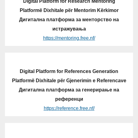
Digital Platform for Research Mentoring
Platformë Dixhitale për Mentorim Kërkimor
Дигитална платформа за менторство на
истражувања
https://mentoring.free.nf/
Digital Platform for References Generation
Platformë Dixhitale për Gjenerimin e Referencave
Дигитална платформа за генерирање на
референци
https://reference.free.nf/