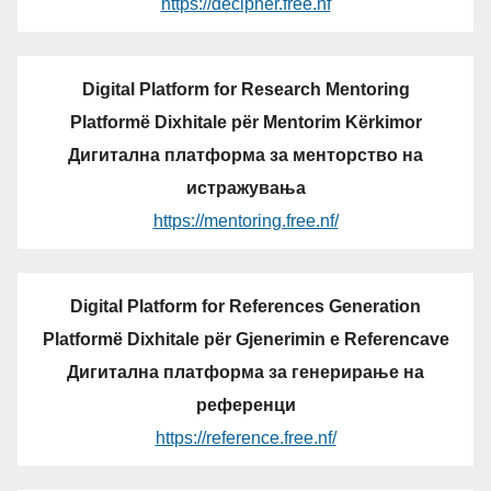
https://decipher.free.nf
Digital Platform for Research Mentoring
Platformë Dixhitale për Mentorim Kërkimor
Дигитална платформа за менторство на
истражувања
https://mentoring.free.nf/
Digital Platform for References Generation
Platformë Dixhitale për Gjenerimin e Referencave
Дигитална платформа за генерирање на
референци
https://reference.free.nf/