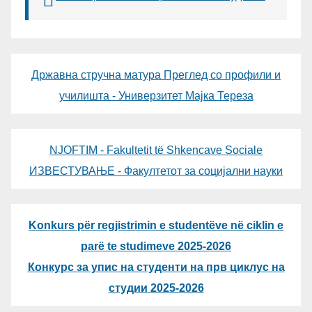
Државна стручна матура Преглед со профили и
училишта - Универзитет Мајка Тереза
NJOFTIM - Fakultetit të Shkencave Sociale
ИЗВЕСТУВАЊЕ - Факултетот за социјални науки
Konkurs për regjistrimin e studentëve në ciklin e
parë te studimeve 2025-2026
Конкурс за упис на студенти на прв циклус на
студии 2025-2026