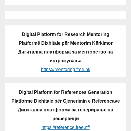
Digital Platform for Research Mentoring
Platformë Dixhitale për Mentorim Kërkimor
Дигитална платформа за менторство на
истражувања
https://mentoring.free.nf/
Digital Platform for References Generation
Platformë Dixhitale për Gjenerimin e Referencave
Дигитална платформа за генерирање на
референци
https://reference.free.nf/