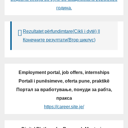
година.
Rezultatet përfundimtare(Cikli i dytë) ||
Конечните резултати(Втор циклус)
Employment portal, job offers, internships
Portali i punësimeve, oferta pune, praktikë
Портал за вработување, понуди за рабта,
пракса
https://career.site.je/