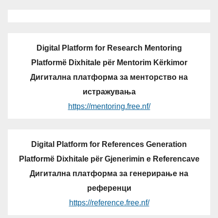
Digital Platform for Research Mentoring
Platformë Dixhitale për Mentorim Kërkimor
Дигитална платформа за менторство на
истражувања
https://mentoring.free.nf/
Digital Platform for References Generation
Platformë Dixhitale për Gjenerimin e Referencave
Дигитална платформа за генерирање на
референци
https://reference.free.nf/