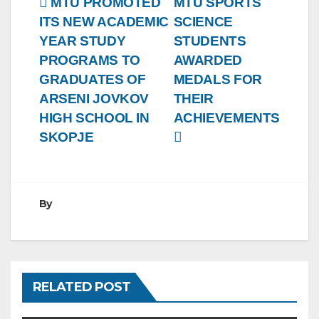
Post
MTU PROMOTED
MTU SPORTS
ITS NEW ACADEMIC
SCIENCE
navigation
YEAR STUDY
STUDENTS
PROGRAMS TO
AWARDED
GRADUATES OF
MEDALS FOR
ARSENI JOVKOV
THEIR
HIGH SCHOOL IN
ACHIEVEMENTS
SKOPJE
By
RELATED POST