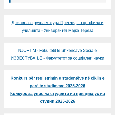
Државна стручна матура Преглед со профили и
училишта - Универзитет Мајка Тереза
NJOFTIM - Fakultetit të Shkencave Sociale
ИЗВЕСТУВАЊЕ - Факултетот за социјални науки
Konkurs për regjistrimin e studentëve në ciklin e
parë te studimeve 2025-2026
Конкурс за упис на студенти на прв циклус на
студии 2025-2026