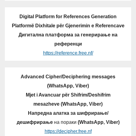
Digital Platform for References Generation
Platformë Dixhitale për Gjenerimin e Referencave
Дигитална платформа за генерирање на
референци
https://reference.free.nf/
Advanced Cipher/Deciphering messages
(WhatsApp, Viber)
Mjet i Avancuar për Shifrim/Deshifrim
mesazheve (WhatsApp, Viber)
Напредна алатка за шифрирање/
дешифрирање
на пораки
(WhatsApp, Viber)
https://decipher.free.nf