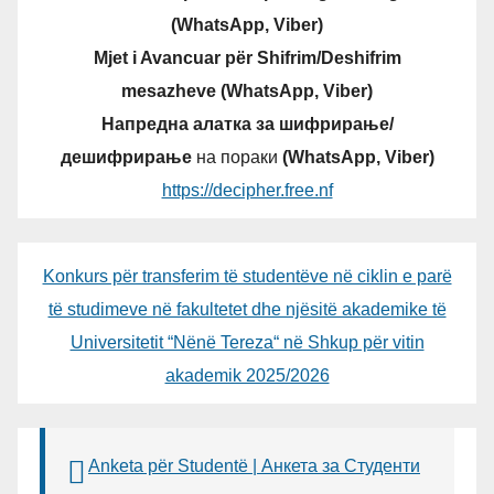
(WhatsApp, Viber)
Mjet i Avancuar për Shifrim/Deshifrim
mesazheve (WhatsApp, Viber)
Напредна алатка за шифрирање/
дешифрирање
на пораки
(WhatsApp, Viber)
https://decipher.free.nf
Konkurs për transferim të studentëve në ciklin e parë
të studimeve në fakultetet dhe njësitë akademike të
Universitetit “Nënë Tereza“ në Shkup për vitin
akademik 2025/2026
Anketa për Studentë | Анкета за Студенти