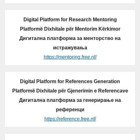
Digital Platform for Research Mentoring
Platformë Dixhitale për Mentorim Kërkimor
Дигитална платформа за менторство на
истражувања
https://mentoring.free.nf/
Digital Platform for References Generation
Platformë Dixhitale për Gjenerimin e Referencave
Дигитална платформа за генерирање на
референци
https://reference.free.nf/