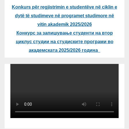
Konkurs për regjistrimin e studentëve në ciklin e
dytë të studimeve në programet studimore në
vitin akademik 2025/2026
Конкурс за запишување студенти на втор
циклус студии на студиските програми во
академската 2025/2026 година