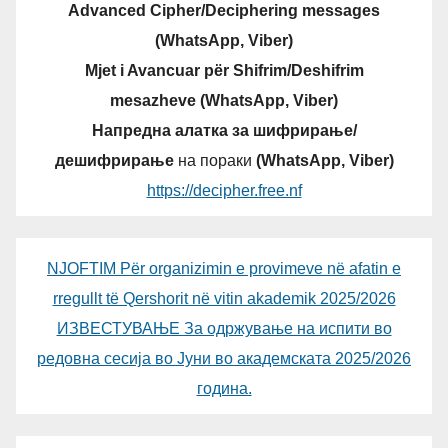
Advanced Cipher/Deciphering messages
(WhatsApp, Viber)
Mjet i Avancuar për Shifrim/Deshifrim
mesazheve (WhatsApp, Viber)
Напредна алатка за шифрирање/
дешифрирање
на пораки
(WhatsApp, Viber)
https://decipher.free.nf
NJOFTIM Për organizimin e provimeve në afatin e
rregullt të Qershorit në vitin akademik 2025/2026
ИЗВЕСТУВАЊЕ За одржување на испити во
редовна сесија во Јуни во академската 2025/2026
година.