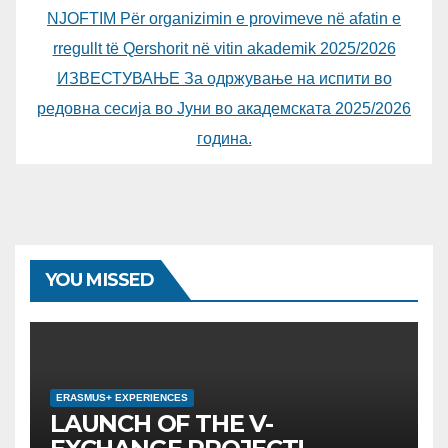
NJOFTIM Për organizimin e provimeve në afatin e
rregullt të Qershorit në vitin akademik 2025/2026
ИЗВЕСТУВАЊЕ За одржување на испити во
редовна сесија во Јуни во академската 2025/2026
година.
YOU MISSED
ERASMUS+ EXPERIENCES
LAUNCH OF THE V-