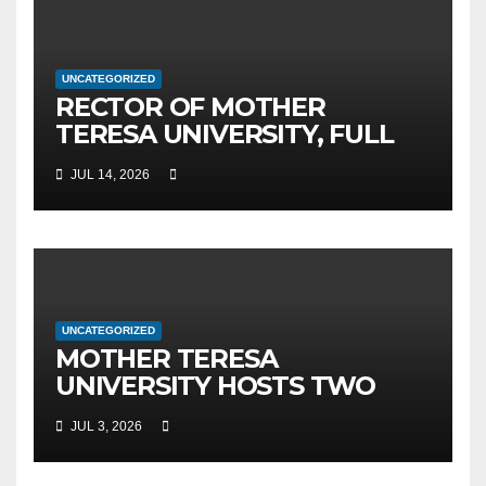
UNCATEGORIZED
RECTOR OF MOTHER
TERESA UNIVERSITY, FULL
PROF. BEKIM FETAJI, PH.D.,
JUL 14, 2026
HOSTED AN OFFICIAL
MEETING WITH THE
GENERAL DIRECTOR OF JSC
MEPSO, DR. BURIM LATIFI
UNCATEGORIZED
MOTHER TERESA
UNIVERSITY HOSTS TWO
MAJOR INTERNATIONAL
JUL 3, 2026
SCIENTIFIC EVENTS – MTU
RECTOR FETAJI HOLDS