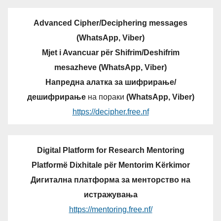
Advanced Cipher/Deciphering messages
(WhatsApp, Viber)
Mjet i Avancuar për Shifrim/Deshifrim
mesazheve (WhatsApp, Viber)
Напредна алатка за шифрирање/
дешифрирање
на пораки
(WhatsApp, Viber)
https://decipher.free.nf
Digital Platform for Research Mentoring
Platformë Dixhitale për Mentorim Kërkimor
Дигитална платформа за менторство на
истражувања
https://mentoring.free.nf/