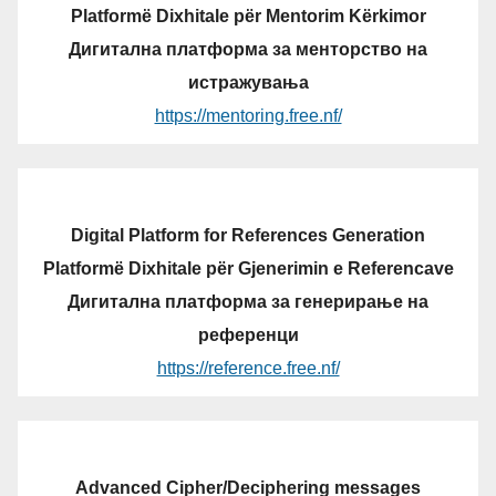
Platformë Dixhitale për Mentorim Kërkimor
Дигитална платформа за менторство на
истражувања
https://mentoring.free.nf/
Digital Platform for References Generation
Platformë Dixhitale për Gjenerimin e Referencave
Дигитална платформа за генерирање на
референци
https://reference.free.nf/
Advanced Cipher/Deciphering messages