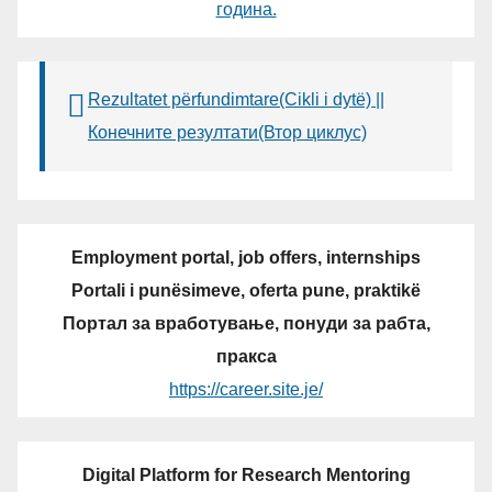
година.
Rezultatet përfundimtare(Cikli i dytë) ||
Конечните резултати(Втор циклус)
Employment portal, job offers, internships
Portali i punësimeve, oferta pune, praktikë
Портал за вработување, понуди за рабта,
пракса
https://career.site.je/
Digital Platform for Research Mentoring