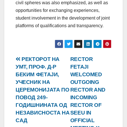
civil spheres was also emphasized, as well as
opportunities for exchanging experiences,
student involvement in the development of joint
platforms of qualifications and transparency.
Post
РЕКТОРОТ НА
RECTOR
УМТ, ПРОФ. Д-Р
FETAJI
navigation
БЕКИМ ФЕТАЈИ,
WELCOMED
УЧЕСНИК НА
OUTGOING
ЦЕРЕМОНИЈАТА ПО
RECTOR AND
ПОВОД 249-
INCOMING
ГОДИШНИНАТА ОД
RECTOR OF
НЕЗАВИСНОСТА НА
SEEU IN
САД
OFFICIAL