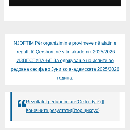
TO PUBLIC
NJOFTIM Për organizimin e provimeve në afatin e
rregullt të Qershorit në vitin akademik 2025/2026
ИЗВЕСТУВАЊЕ За одржување на испити во
редовна сесија во Јуни во академската 2025/2026
година.
Rezultatet përfundimtare(Cikli i dytë) ||
Конечните резултати(Втор циклус)