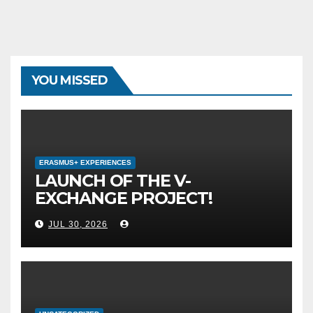
YOU MISSED
ERASMUS+ EXPERIENCES
LAUNCH OF THE V-
EXCHANGE PROJECT!
MOTHER TERESA
JUL 30, 2026
UNIVERSITY IN SKOPJE
LEADS THE INTERNATIONAL
INITIATIVE FOR DIGITAL
EDUCATION AND GLOBAL
CITIZENSHIP