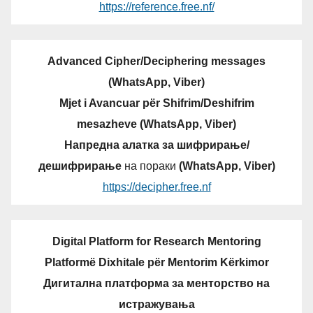
https://reference.free.nf/
Advanced Cipher/Deciphering messages
(WhatsApp, Viber)
Mjet i Avancuar për Shifrim/Deshifrim
mesazheve (WhatsApp, Viber)
Напредна алатка за шифрирање/
дешифрирање
на пораки
(WhatsApp, Viber)
https://decipher.free.nf
Digital Platform for Research Mentoring
Platformë Dixhitale për Mentorim Kërkimor
Дигитална платформа за менторство на
истражувања