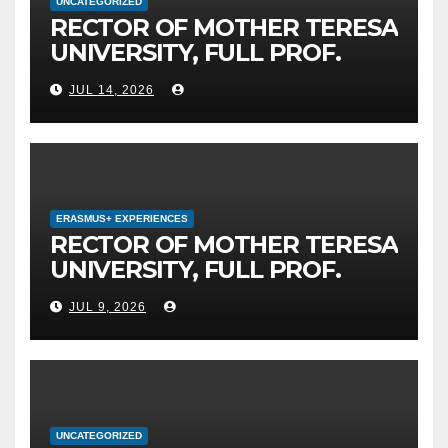
UNCATEGORIZED
RECTOR OF MOTHER TERESA
UNIVERSITY, FULL PROF.
BEKIM FETAJI, PH.D.,
JUL 14, 2026
HOSTED AN OFFICIAL
MEETING WITH THE
GENERAL DIRECTOR OF JSC
MEPSO, DR. BURIM LATIFI
ERASMUS+ EXPERIENCES
RECTOR OF MOTHER TERESA
UNIVERSITY, FULL PROF.
BEKIM FETAJI, PH.D., HOLDS
JUL 9, 2026
WORKING MEETING WITH
ASSOC. PROF. ALI ERDUMAN,
PH.D., DIRECTOR AT SUBÜ,
TÜRKİYE
UNCATEGORIZED