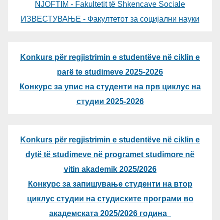
NJOFTIM - Fakultetit të Shkencave Sociale
ИЗВЕСТУВАЊЕ - Факултетот за социјални науки
Konkurs për regjistrimin e studentëve në ciklin e
parë te studimeve 2025-2026
Конкурс за упис на студенти на прв циклус на
студии 2025-2026
Konkurs për regjistrimin e studentëve në ciklin e
dytë të studimeve në programet studimore në
vitin akademik 2025/2026
Конкурс за запишување студенти на втор
циклус студии на студиските програми во
академската 2025/2026 година