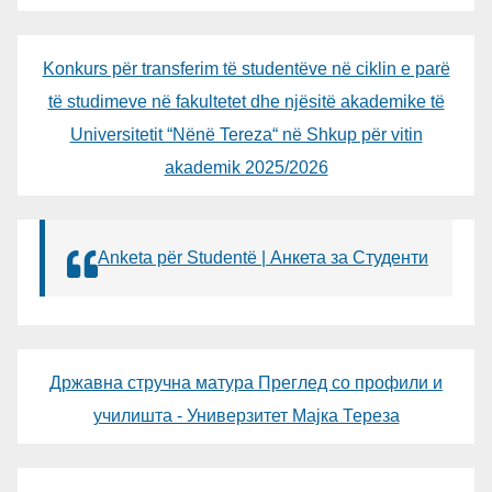
Konkurs për transferim të studentëve në ciklin e parë
të studimeve në fakultetet dhe njësitë akademike të
Universitetit “Nënë Tereza“ në Shkup për vitin
akademik 2025/2026
Anketa për Studentë | Анкета за Студенти
Државна стручна матура Преглед со профили и
училишта - Универзитет Мајка Тереза