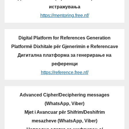
истражувања
https://mentoring.free.nf/
Digital Platform for References Generation
Platformë Dixhitale për Gjenerimin e Referencave
Дигитална платформа за генерирање на
референци
https://reference.free.nf/
Advanced Cipher/Deciphering messages
(WhatsApp, Viber)
Mjet i Avancuar për Shifrim/Deshifrim
mesazheve (WhatsApp, Viber)