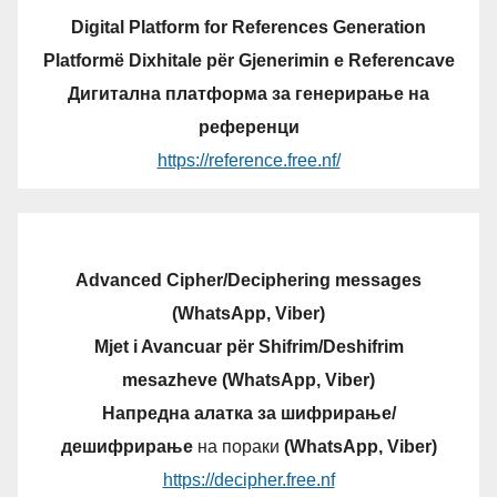
Digital Platform for References Generation
Platformë Dixhitale për Gjenerimin e Referencave
Дигитална платформа за генерирање на
референци
https://reference.free.nf/
Advanced Cipher/Deciphering messages
(WhatsApp, Viber)
Mjet i Avancuar për Shifrim/Deshifrim
mesazheve (WhatsApp, Viber)
Напредна алатка за шифрирање/
дешифрирање
на пораки
(WhatsApp, Viber)
https://decipher.free.nf