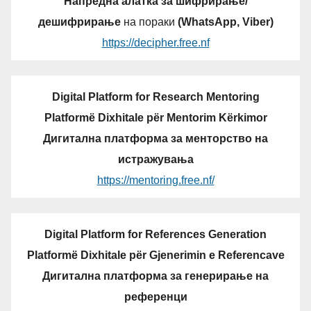
Напредна алатка за шифрирање/
дешифрирање
на пораки
(WhatsApp, Viber)
https://decipher.free.nf
Digital Platform for Research Mentoring
Platformë Dixhitale për Mentorim Kërkimor
Дигитална платформа за менторство на
истражувања
https://mentoring.free.nf/
Digital Platform for References Generation
Platformë Dixhitale për Gjenerimin e Referencave
Дигитална платформа за генерирање на
референци