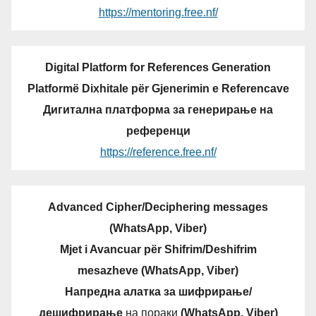
https://mentoring.free.nf/
Digital Platform for References Generation
Platformë Dixhitale për Gjenerimin e Referencave
Дигитална платформа за генерирање на
референци
https://reference.free.nf/
Advanced Cipher/Deciphering messages
(WhatsApp, Viber)
Mjet i Avancuar për Shifrim/Deshifrim
mesazheve (WhatsApp, Viber)
Напредна алатка за шифрирање/
дешифрирање
на пораки
(WhatsApp, Viber)