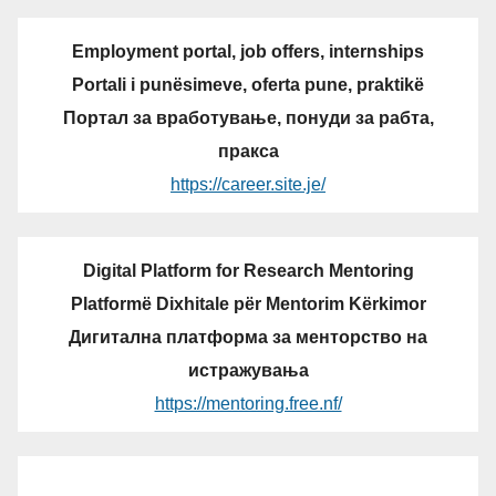
Employment portal, job offers, internships
Portali i punësimeve, oferta pune, praktikë
Портал за вработување, понуди за рабта,
пракса
https://career.site.je/
Digital Platform for Research Mentoring
Platformë Dixhitale për Mentorim Kërkimor
Дигитална платформа за менторство на
истражувања
https://mentoring.free.nf/