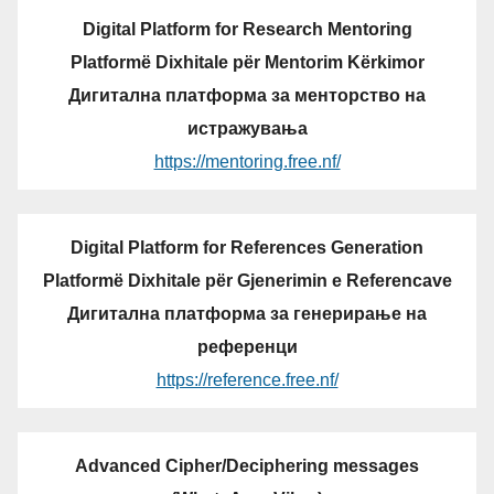
Digital Platform for Research Mentoring
Platformë Dixhitale për Mentorim Kërkimor
Дигитална платформа за менторство на
истражувања
https://mentoring.free.nf/
Digital Platform for References Generation
Platformë Dixhitale për Gjenerimin e Referencave
Дигитална платформа за генерирање на
референци
https://reference.free.nf/
Advanced Cipher/Deciphering messages