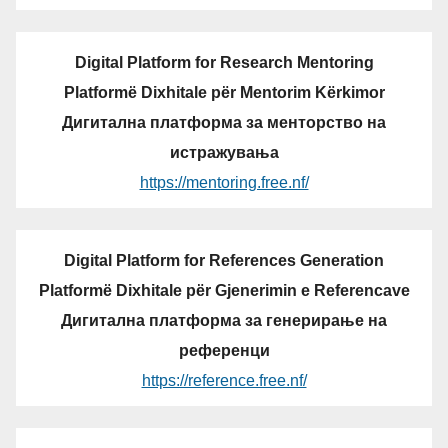
Digital Platform for Research Mentoring
Platformë Dixhitale për Mentorim Kërkimor
Дигитална платформа за менторство на
истражувања
https://mentoring.free.nf/
Digital Platform for References Generation
Platformë Dixhitale për Gjenerimin e Referencave
Дигитална платформа за генерирање на
референци
https://reference.free.nf/