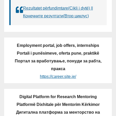
Rezultatet përfundimtare(Cikli i dytë) ||
Конечните резултати(Втор циклус)
Employment portal, job offers, internships
Portali i punësimeve, oferta pune, praktikë
Портал за вработување, понуди за рабта,
пракса
https://career.site.je/
Digital Platform for Research Mentoring
Platformë Dixhitale për Mentorim Kërkimor
Дигитална платформа за менторство на