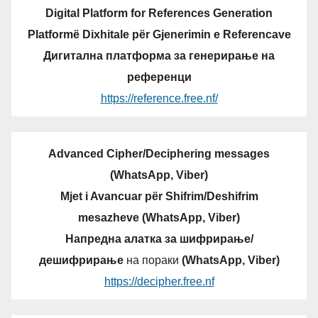
Digital Platform for References Generation
Platformë Dixhitale për Gjenerimin e Referencave
Дигитална платформа за генерирање на
референци
https://reference.free.nf/
Advanced Cipher/Deciphering messages
(WhatsApp, Viber)
Mjet i Avancuar për Shifrim/Deshifrim
mesazheve (WhatsApp, Viber)
Напредна алатка за шифрирање/
дешифрирање
на пораки
(WhatsApp, Viber)
https://decipher.free.nf