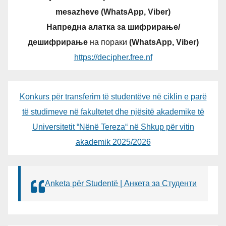
mesazheve (WhatsApp, Viber)
Напредна алатка за шифрирање/
дешифрирање
на пораки
(WhatsApp, Viber)
https://decipher.free.nf
Konkurs për transferim të studentëve në ciklin e parë
të studimeve në fakultetet dhe njësitë akademike të
Universitetit “Nënë Tereza“ në Shkup për vitin
akademik 2025/2026
Anketa për Studentë | Анкета за Студенти