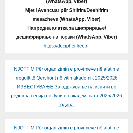
(WhatsApp, Viber)
Mjet i Avancuar për Shifrim/Deshifrim
mesazheve (WhatsApp, Viber)
Напредна алатка за шифрирање/
дешифрирање
на пораки
(WhatsApp, Viber)
https://decipher.free.nf
NJOFTIM Për organizimin e provimeve në afatin e
rregullt të Qershorit në vitin akademik 2025/2026
ИЗВЕСТУВАЊЕ За одржување на испити во
редовна сесија во Јуни во академската 2025/2026
година.
NJOFTIM Për organizimin e provimeve në afatin e