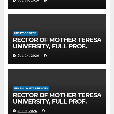
JUL 30, 2026
UNIVERSITY IN SKOPJE
LEADS THE INTERNATIONAL
INITIATIVE FOR DIGITAL
EDUCATION AND GLOBAL
CITIZENSHIP
UNCATEGORIZED
RECTOR OF MOTHER TERESA
UNIVERSITY, FULL PROF.
BEKIM FETAJI, PH.D.,
JUL 14, 2026
HOSTED AN OFFICIAL
MEETING WITH THE
GENERAL DIRECTOR OF JSC
MEPSO, DR. BURIM LATIFI
ERASMUS+ EXPERIENCES
RECTOR OF MOTHER TERESA
UNIVERSITY, FULL PROF.
BEKIM FETAJI, PH.D., HOLDS
JUL 9, 2026