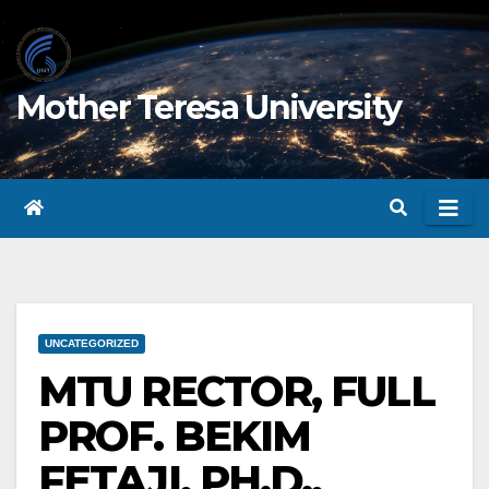
Skip
to
content
Mother Teresa University
UNCATEGORIZED
MTU RECTOR, FULL
PROF. BEKIM
FETAJI, PH.D.,