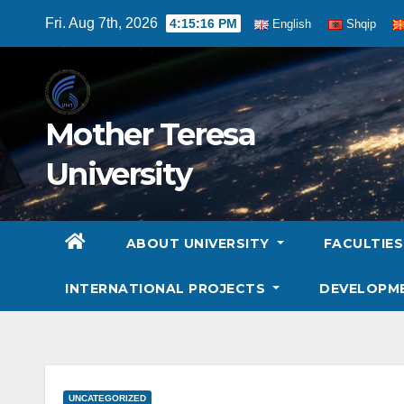
Skip
Fri. Aug 7th, 2026
4:15:17 PM
English
Shqip
to
content
Mother Teresa
University
ABOUT UNIVERSITY
FACULTIE
INTERNATIONAL PROJECTS
DEVELOPM
UNCATEGORIZED