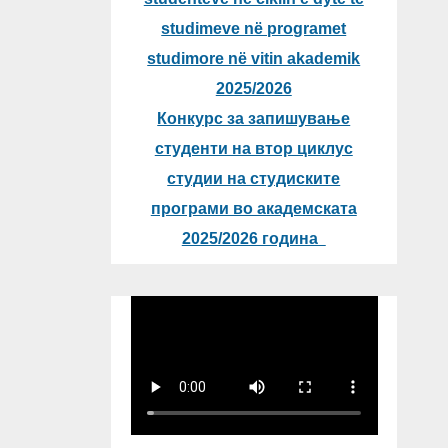
studimeve në programet
studimore në vitin akademik
2025/2026
Конкурс за запишување
студенти на втор циклус
студии на студиските
програми во академската
2025/2026 година