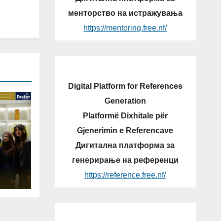
менторство на истражувања
https://mentoring.free.nf/
Digital Platform for References
Generation
Platformë Dixhitale për
Gjenerimin e Referencave
Дигитална платформа за
генерирање на референци
NG
https://reference.free.nf/
OGY
LIC