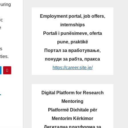
During
Employment portal, job offers,
ic
internships
e
Portali i punësimeve, oferta
pune, praktikë
is
Портал за вработување,
ties.
понуди за рабта, пракса
https://career.site.je/
Digital Platform for Research
.
Mentoring
Platformë Dixhitale për
Mentorim Kërkimor
Дигитална платформа за