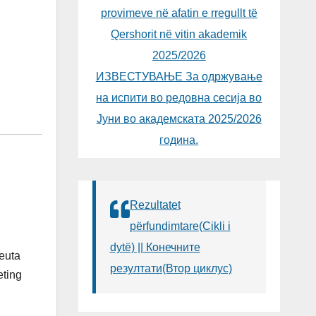
provimeve në afatin e rregullt të
Qershorit në vitin akademik
2025/2026
ИЗВЕСТУВАЊЕ За одржување
на испити во редовна сесија во
Јуни во академската 2025/2026
година.
Rezultatet
përfundimtare(Cikli i
dytë) || Конечните
Teuta
резултати(Втор циклус)
eting