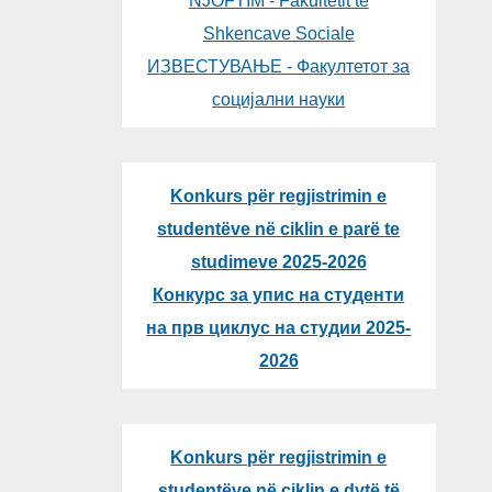
NJOFTIM - Fakultetit të
Shkencave Sociale
ИЗВЕСТУВАЊЕ - Факултетот за
социјални науки
Konkurs për regjistrimin e
studentëve në ciklin e parë te
studimeve 2025-2026
Конкурс за упис на студенти
на прв циклус на студии 2025-
2026
Konkurs për regjistrimin e
studentëve në ciklin e dytë të