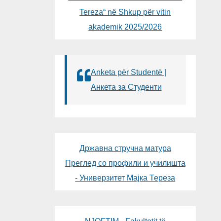
Tereza“ në Shkup për vitin
akademik 2025/2026
Anketa për Studentë |
Анкета за Студенти
Државна стручна матура
Преглед со профили и училишта
- Универзитет Мајка Тереза