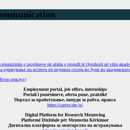
ommunication
ganizimin e provimeve në afatin e rregullt të Qershorit në vitin aka
ржување на испити во редовна сесија во Јуни во академската
и(Втор циклус)
Employment portal, job offers, internships
Portali i punësimeve, oferta pune, praktikë
Портал за вработување, понуди за рабта, пракса
https://career.site.je/
Digital Platform for Research Mentoring
Platformë Dixhitale për Mentorim Kërkimor
Дигитална платформа за менторство на истражувања