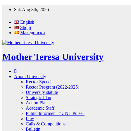
Skip
Sat. Aug 8th, 2026
to
content
English
Shqip
Македонски
Mother Teresa University
About University
Rector Speech
Rector Program (2022-2025)
University statute
Strategic Plan
Action Plan
Academic Staff
Public Informer – “UNT Pulse”
Law
Calls & Competitions
Bulletin