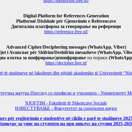
https://mentoring.free.nf/
Digital Platform for References Generation
Platformë Dixhitale për Gjenerimin e Referencave
Дигитална платформа за генерирање на референци
https://reference.free.nf/
Advanced Cipher/Deciphering messages (WhatsApp, Viber)
jet i Avancuar për Shifrim/Deshifrim mesazheve (WhatsApp, Vibe
дна алатка за шифрирање/дешифрирање
на пораки
(WhatsApp,
https://decipher.free.nf
arë të studimeve në fakultetet dhe njësitë akademike të Universitetit 
тручна матура Преглед со профили и училишта - Универзитет Ма
NJOFTIM - Fakultetit të Shkencave Sociale
ИЗВЕСТУВАЊЕ - Факултетот за социјални науки
rs për regjistrimin e studentëve në ciklin e parë te studimeve 202
Конкурс за упис на студенти на прв циклус на студии 2025-202