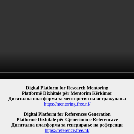
Digital Platform for Research Mentoring
Platformë Dixhitale për Mentorim Kërkimor
Дигитална платформа за менторство на истражувања
https://mentoring.free.nf/
Digital Platform for References Generation
Platformë Dixhitale për Gjenerimin e Referencave
Дигитална платформа за генерирање на референци
https://reference.free.nf/