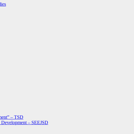
dies
ment” – TSD
le Development – SEEJSD