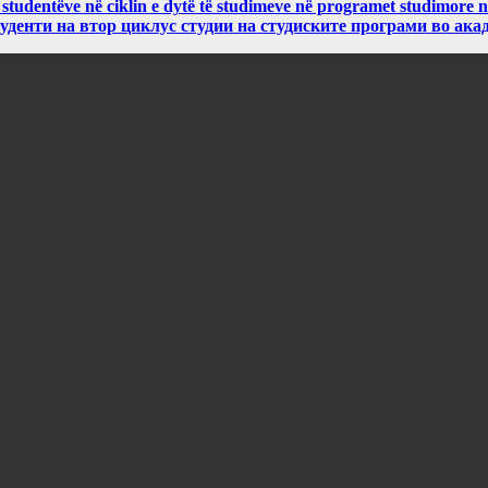
 studentëve në ciklin e dytë të studimeve në programet studimore 
уденти на втор циклус студии на студиските програми во ака