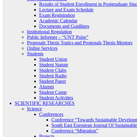
Results of Student Enrollment in Postgraduate Stu
Lecture and Exam Schedule
Exam Registration
Academic Calendar
Documents and Guidlines
Institutional Regulation
Public Informer – “UNT Pulse”
Proposals Thesis Topics and Proposals Thesis Mentors
Online Services
Students
Student Union
Student Statute
Student Clubs
Student Radio
Student Paper
Alumni
Student Camp
Student Activities
SCIENTIFIC RESEARCHES
Science
Conferences
Conference “Towards Sustainable Develop
South East European Journal Of Sustainab
Conference “Migration”
Projects