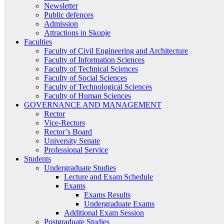
Newsletter
Public defences
Admission
Attractions in Skopje
Faculties
Faculty of Civil Engineering and Architecture
Faculty of Information Sciences
Faculty of Technical Sciences
Faculty of Social Sciences
Faculty of Technological Sciences
Faculty of Human Sciences
GOVERNANCE AND MANAGEMENT
Rector
Vice-Rectors
Rector’s Board
University Senate
Professional Service
Students
Undergraduate Studies
Lecture and Exam Schedule
Exams
Exams Results
Undergraduate Exams
Additional Exam Session
Postgraduate Studies