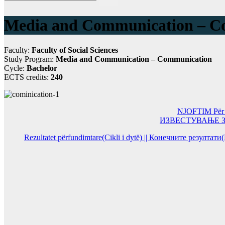
Media and Communication – C
Faculty:
Faculty of Social Sciences
Study Program:
Media and Communication – Communication
Cycle:
Bachelor
ECTS credits:
240
NJOFTIM Për or
ИЗВЕСТУВАЊЕ За од
Rezultatet përfundimtare(Cikli i dytë) || Конечните резултат