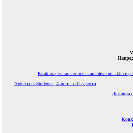
M
Напре
Konkurs për transferim të studentëve në ciklin e p
Anketa për Studentë | Анкета за Студенти
Државна с
Konku