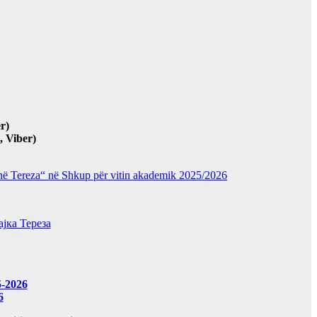
r)
 Viber)
“Nënë Tereza“ në Shkup për vitin akademik 2025/2026
јка Тереза
5-2026
6