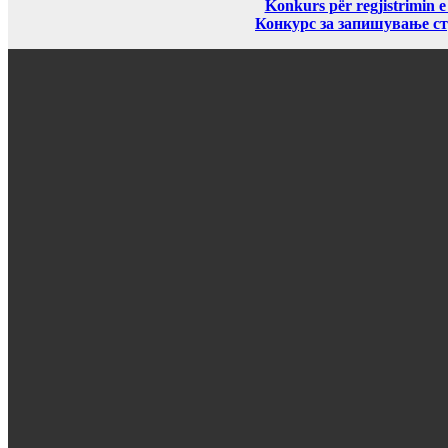
Konkurs për regjistrimin e
Конкурс за запишување ст