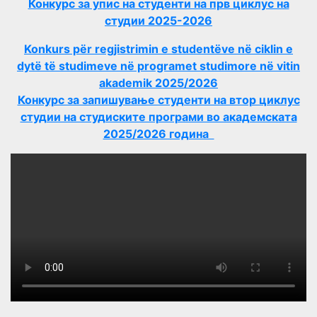
Конкурс за упис на студенти на прв циклус на
студии 2025-2026
Konkurs për regjistrimin e studentëve në ciklin e
dytë të studimeve në programet studimore në vitin
akademik 2025/2026
Конкурс за запишување студенти на втор циклус
студии на студиските програми во академската
2025/2026 година