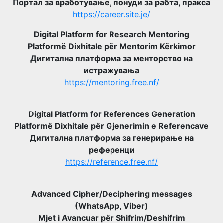
Портал за вработување, понуди за рабта, пракса
https://career.site.je/
Digital Platform for Research Mentoring
Platformë Dixhitale për Mentorim Kërkimor
Дигитална платформа за менторство на
истражувања
https://mentoring.free.nf/
Digital Platform for References Generation
Platformë Dixhitale për Gjenerimin e Referencave
Дигитална платформа за генерирање на
референци
https://reference.free.nf/
Advanced Cipher/Deciphering messages
(WhatsApp, Viber)
Mjet i Avancuar për Shifrim/Deshifrim