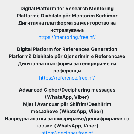
Digital Platform for Research Mentoring
Platformë Dixhitale për Mentorim Kërkimor
Дигитална платформа за менторство на
истражувања
https://mentoring.free.nf/
Digital Platform for References Generation
Platformë Dixhitale për Gjenerimin e Referencave
Дигитална платформа за генерирање на
референци
https://reference.free.nf/
Advanced Cipher/Deciphering messages
(WhatsApp, Viber)
Mjet i Avancuar për Shifrim/Deshifrim
mesazheve (WhatsApp, Viber)
Напредна алатка за шифрирање/дешифрирање
на
пораки
(WhatsApp, Viber)
https://decipher.free.nf