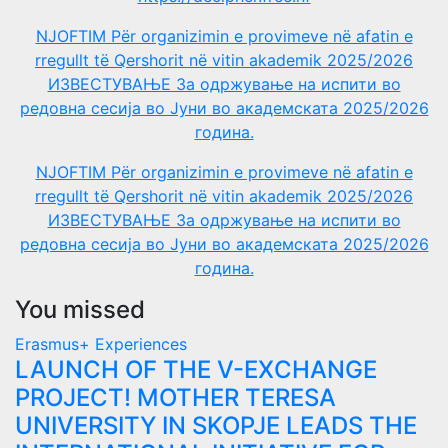
NJOFTIM Për organizimin e provimeve në afatin e
rregullt të Qershorit në vitin akademik 2025/2026
ИЗВЕСТУВАЊЕ За одржување на испити во
редовна сесија во Јуни во академската 2025/2026
година.
NJOFTIM Për organizimin e provimeve në afatin e
rregullt të Qershorit në vitin akademik 2025/2026
ИЗВЕСТУВАЊЕ За одржување на испити во
редовна сесија во Јуни во академската 2025/2026
година.
You missed
Erasmus+ Experiences
LAUNCH OF THE V-EXCHANGE
PROJECT! MOTHER TERESA
UNIVERSITY IN SKOPJE LEADS THE