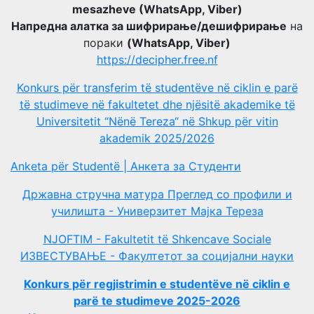
mesazheve (WhatsApp, Viber)
Напредна алатка за шифрирање/дешифрирање
на
пораки
(WhatsApp, Viber)
https://decipher.free.nf
Konkurs për transferim të studentëve në ciklin e parë
të studimeve në fakultetet dhe njësitë akademike të
Universitetit “Nënë Tereza“ në Shkup për vitin
akademik 2025/2026
Anketa për Studentë | Анкета за Студенти
Државна стручна матура Преглед со профили и
училишта - Универзитет Мајка Тереза
NJOFTIM - Fakultetit të Shkencave Sociale
ИЗВЕСТУВАЊЕ - Факултетот за социјални науки
Konkurs për regjistrimin e studentëve në ciklin e
parë te studimeve 2025-2026