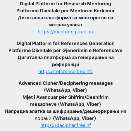
Digital Platform for Research Mentoring
Platformë Dixhitale për Mentorim Kërkimor
Дигитална платформа за менторство на
истражувања
https://mentoring.free.nf/
Digital Platform for References Generation
Platformë Dixhitale për Gjenerimin e Referencave
Дигитална платформа за генерирање на
референци
https://reference.free.nf/
Advanced Cipher/Deciphering messages
(WhatsApp, Viber)
Mjet i Avancuar për Shifrim/Deshifrim
mesazheve (WhatsApp, Viber)
Напредна алатка за шифрирање/дешифрирање
на
пораки
(WhatsApp, Viber)
https://decipher.free.nf