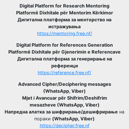
Digital Platform for Research Mentoring
Platformë Dixhitale për Mentorim Kërkimor
Дигитална платформа за менторство на
истражувања
https://mentoring.free.nf/
Digital Platform for References Generation
Platformë Dixhitale për Gjenerimin e Referencave
Дигитална платформа за генерирање на
референци
https://reference.free.nf/
Advanced Cipher/Deciphering messages
(WhatsApp, Viber)
Mjet i Avancuar për Shifrim/Deshifrim
mesazheve (WhatsApp, Viber)
Напредна алатка за шифрирање/дешифрирање
на
пораки
(WhatsApp, Viber)
https://decipher.free.nf