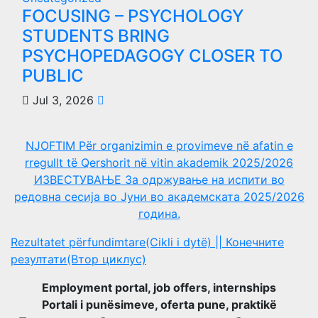
FOCUSING – PSYCHOLOGY
STUDENTS BRING
PSYCHOPEDAGOGY CLOSER TO
PUBLIC
Jul 3, 2026
NJOFTIM Për organizimin e provimeve në afatin e
rregullt të Qershorit në vitin akademik 2025/2026
ИЗВЕСТУВАЊЕ За одржување на испити во
редовна сесија во Јуни во академската 2025/2026
година.
Rezultatet përfundimtare(Cikli i dytë) || Конечните
резултати(Втор циклус)
Employment portal, job offers, internships
Portali i punësimeve, oferta pune, praktikë