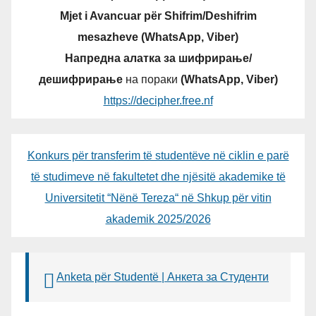
Mjet i Avancuar për Shifrim/Deshifrim
mesazheve (WhatsApp, Viber)
Напредна алатка за шифрирање/
дешифрирање
на пораки
(WhatsApp, Viber)
https://decipher.free.nf
Konkurs për transferim të studentëve në ciklin e parë
të studimeve në fakultetet dhe njësitë akademike të
Universitetit “Nënë Tereza“ në Shkup për vitin
akademik 2025/2026
Anketa për Studentë | Анкета за Студенти