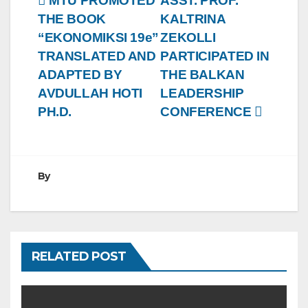
Post
MTU PROMOTED
ASST. PROF.
THE BOOK
KALTRINA
navigation
“EKONOMIKSI 19e”
ZEKOLLI
TRANSLATED AND
PARTICIPATED IN
ADAPTED BY
THE BALKAN
AVDULLAH HOTI
LEADERSHIP
PH.D.
CONFERENCE
By
RELATED POST