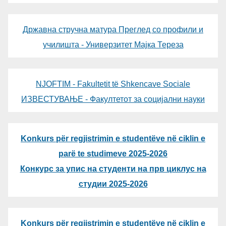
Државна стручна матура Преглед со профили и
училишта - Универзитет Мајка Тереза
NJOFTIM - Fakultetit të Shkencave Sociale
ИЗВЕСТУВАЊЕ - Факултетот за социјални науки
Konkurs për regjistrimin e studentëve në ciklin e
parë te studimeve 2025-2026
Конкурс за упис на студенти на прв циклус на
студии 2025-2026
Konkurs për regjistrimin e studentëve në ciklin e