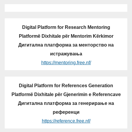
Digital Platform for Research Mentoring
Platformë Dixhitale për Mentorim Kërkimor
Дигитална платформа за менторство на
истражувања
https://mentoring.free.nf/
Digital Platform for References Generation
Platformë Dixhitale për Gjenerimin e Referencave
Дигитална платформа за генерирање на
референци
https://reference.free.nf/