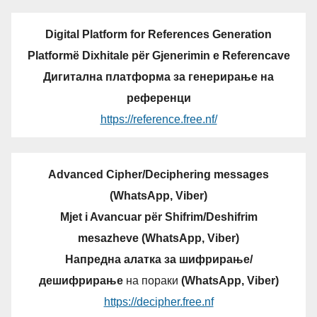
Digital Platform for References Generation
Platformë Dixhitale për Gjenerimin e Referencave
Дигитална платформа за генерирање на
референци
https://reference.free.nf/
Advanced Cipher/Deciphering messages
(WhatsApp, Viber)
Mjet i Avancuar për Shifrim/Deshifrim
mesazheve (WhatsApp, Viber)
Напредна алатка за шифрирање/
дешифрирање
на пораки
(WhatsApp, Viber)
https://decipher.free.nf