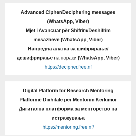
Advanced Cipher/Deciphering messages
(WhatsApp, Viber)
Mjet i Avancuar për Shifrim/Deshifrim
mesazheve (WhatsApp, Viber)
Напредна алатка за шифрирање/
дешифрирање
на пораки
(WhatsApp, Viber)
https://decipher.free.nf
Digital Platform for Research Mentoring
Platformë Dixhitale për Mentorim Kërkimor
Дигитална платформа за менторство на
истражувања
https://mentoring.free.nf/