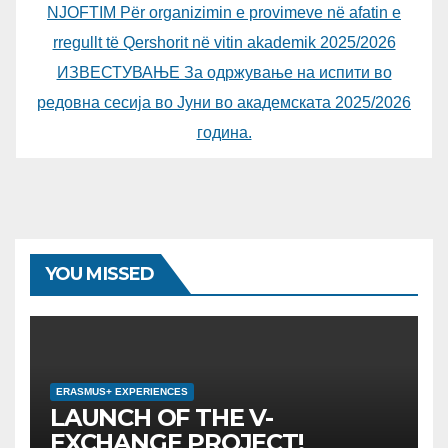
NJOFTIM Për organizimin e provimeve në afatin e
rregullt të Qershorit në vitin akademik 2025/2026
ИЗВЕСТУВАЊЕ За одржување на испити во
редовна сесија во Јуни во академската 2025/2026
година.
YOU MISSED
ERASMUS+ EXPERIENCES
LAUNCH OF THE V-
EXCHANGE PROJECT!