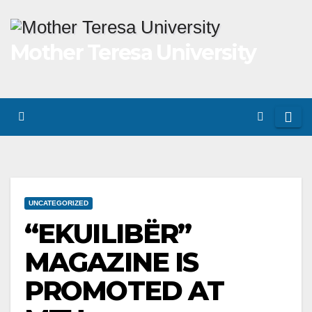
Skip
to
Mother Teresa University
content
UNCATEGORIZED
“EKUILIBËR”
MAGAZINE IS
PROMOTED AT