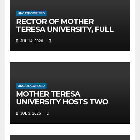
UNCATEGORIZED
RECTOR OF MOTHER
TERESA UNIVERSITY, FULL
PROF. BEKIM FETAJI, PH.D.,
JUL 14, 2026
HOSTED AN OFFICIAL
MEETING WITH THE
GENERAL DIRECTOR OF JSC
MEPSO, DR. BURIM LATIFI
UNCATEGORIZED
MOTHER TERESA
UNIVERSITY HOSTS TWO
MAJOR INTERNATIONAL
JUL 3, 2026
SCIENTIFIC EVENTS – MTU
RECTOR FETAJI HOLDS
WORKING MEETING WITH