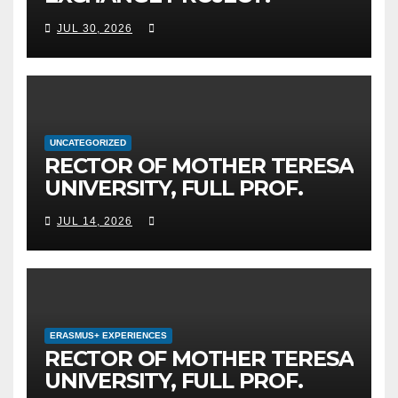
MOTHER TERESA
JUL 30, 2026
UNIVERSITY IN SKOPJE
LEADS THE INTERNATIONAL
INITIATIVE FOR DIGITAL
EDUCATION AND GLOBAL
CITIZENSHIP
UNCATEGORIZED
RECTOR OF MOTHER TERESA
UNIVERSITY, FULL PROF.
BEKIM FETAJI, PH.D.,
JUL 14, 2026
HOSTED AN OFFICIAL
MEETING WITH THE
GENERAL DIRECTOR OF JSC
MEPSO, DR. BURIM LATIFI
ERASMUS+ EXPERIENCES
RECTOR OF MOTHER TERESA
UNIVERSITY, FULL PROF.