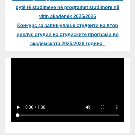
dytë të studimeve në programet studimore në
vitin akademik 2025/2026
Конкурс за запишување студенти на втор
циклус студии на студиските програми во
академската 2025/2026 година