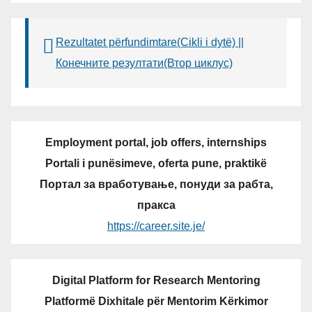
Rezultatet përfundimtare(Cikli i dytë) ||
Конечните резултати(Втор циклус)
Employment portal, job offers, internships
Portali i punësimeve, oferta pune, praktikë
Портал за вработување, понуди за рабта,
пракса
https://career.site.je/
Digital Platform for Research Mentoring
Platformë Dixhitale për Mentorim Kërkimor