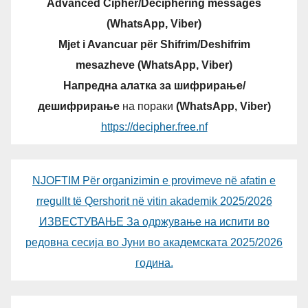
Advanced Cipher/Deciphering messages
(WhatsApp, Viber)
Mjet i Avancuar për Shifrim/Deshifrim
mesazheve (WhatsApp, Viber)
Напредна алатка за шифрирање/
дешифрирање
на пораки
(WhatsApp, Viber)
https://decipher.free.nf
NJOFTIM Për organizimin e provimeve në afatin e
rregullt të Qershorit në vitin akademik 2025/2026
ИЗВЕСТУВАЊЕ За одржување на испити во
редовна сесија во Јуни во академската 2025/2026
година.