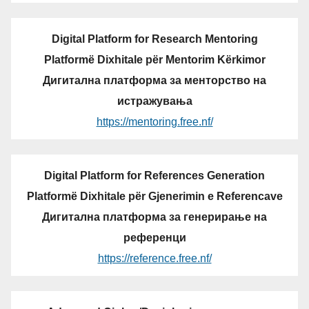
Digital Platform for Research Mentoring
Platformë Dixhitale për Mentorim Kërkimor
Дигитална платформа за менторство на
истражувања
https://mentoring.free.nf/
Digital Platform for References Generation
Platformë Dixhitale për Gjenerimin e Referencave
Дигитална платформа за генерирање на
референци
https://reference.free.nf/