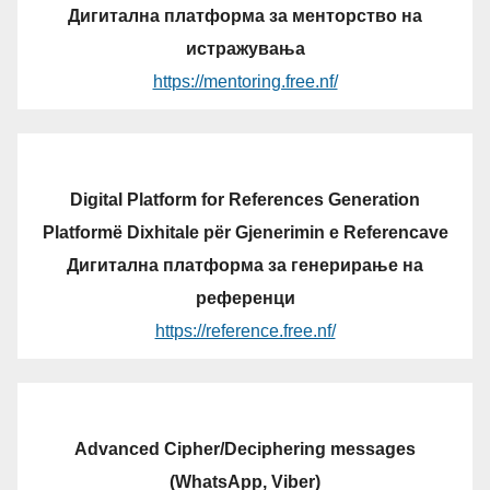
Дигитална платформа за менторство на
истражувања
https://mentoring.free.nf/
Digital Platform for References Generation
Platformë Dixhitale për Gjenerimin e Referencave
Дигитална платформа за генерирање на
референци
https://reference.free.nf/
Advanced Cipher/Deciphering messages
(WhatsApp, Viber)