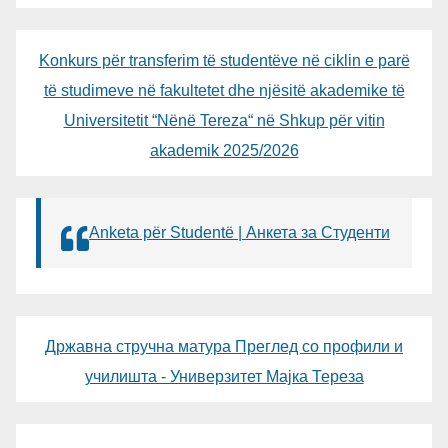
Konkurs për transferim të studentëve në ciklin e parë
të studimeve në fakultetet dhe njësitë akademike të
Universitetit “Nënë Tereza“ në Shkup për vitin
akademik 2025/2026
Anketa për Studentë | Анкета за Студенти
Државна стручна матура Преглед со профили и
училишта - Универзитет Мајка Тереза