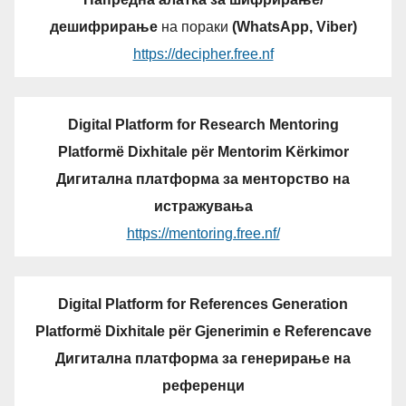
дешифрирање
на пораки
(WhatsApp, Viber)
https://decipher.free.nf
Digital Platform for Research Mentoring
Platformë Dixhitale për Mentorim Kërkimor
Дигитална платформа за менторство на
истражувања
https://mentoring.free.nf/
Digital Platform for References Generation
Platformë Dixhitale për Gjenerimin e Referencave
Дигитална платформа за генерирање на
референци