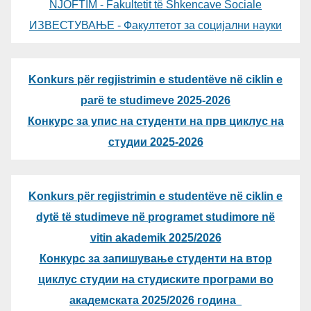
NJOFTIM - Fakultetit të Shkencave Sociale
ИЗВЕСТУВАЊЕ - Факултетот за социјални науки
Konkurs për regjistrimin e studentëve në ciklin e
parë te studimeve 2025-2026
Конкурс за упис на студенти на прв циклус на
студии 2025-2026
Konkurs për regjistrimin e studentëve në ciklin e
dytë të studimeve në programet studimore në
vitin akademik 2025/2026
Конкурс за запишување студенти на втор
циклус студии на студиските програми во
академската 2025/2026 година