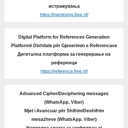
истражувања
https://mentoring.free.nf/
Digital Platform for References Generation
Platformë Dixhitale për Gjenerimin e Referencave
Дигитална платформа за генерирање на
референци
https://reference.free.nf/
Advanced Cipher/Deciphering messages
(WhatsApp, Viber)
Mjet i Avancuar për Shifrim/Deshifrim
mesazheve (WhatsApp, Viber)
Напредна алатка за шифрирање/