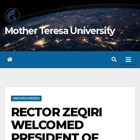
Skip
to
content
Mother Teresa University
UNCATEGORIZED
RECTOR ZEQIRI
WELCOMED
PRESIDENT OF