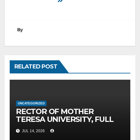
By
RELATED POST
UNCATEGORIZED
RECTOR OF MOTHER
TERESA UNIVERSITY, FULL
PROF. BEKIM FETAJI, PH.D.,
JUL 14, 2026
HOSTED AN OFFICIAL