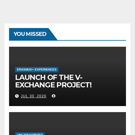
YOU MISSED
ERASMUS+ EXPERIENCES
LAUNCH OF THE V-
EXCHANGE PROJECT!
MOTHER TERESA
JUL 30, 2026
UNIVERSITY IN SKOPJE
LEADS THE INTERNATIONAL
INITIATIVE FOR DIGITAL
EDUCATION AND GLOBAL
CITIZENSHIP
UNCATEGORIZED