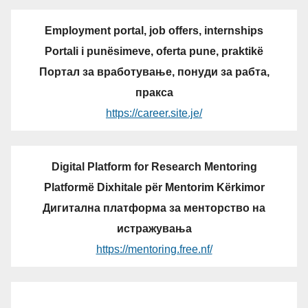
Employment portal, job offers, internships
Portali i punësimeve, oferta pune, praktikë
Портал за вработување, понуди за рабта,
пракса
https://career.site.je/
Digital Platform for Research Mentoring
Platformë Dixhitale për Mentorim Kërkimor
Дигитална платформа за менторство на
истражувања
https://mentoring.free.nf/