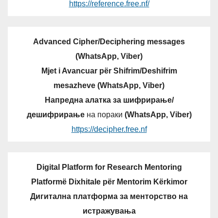
https://reference.free.nf/
Advanced Cipher/Deciphering messages
(WhatsApp, Viber)
Mjet i Avancuar për Shifrim/Deshifrim
mesazheve (WhatsApp, Viber)
Напредна алатка за шифрирање/
дешифрирање
на пораки
(WhatsApp, Viber)
https://decipher.free.nf
Digital Platform for Research Mentoring
Platformë Dixhitale për Mentorim Kërkimor
Дигитална платформа за менторство на
истражувања