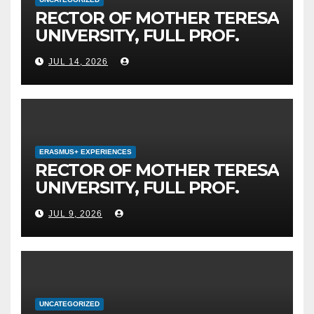
RECTOR OF MOTHER TERESA
UNIVERSITY, FULL PROF.
BEKIM FETAJI, PH.D.,
JUL 14, 2026
HOSTED AN OFFICIAL
MEETING WITH THE
GENERAL DIRECTOR OF JSC
MEPSO, DR. BURIM LATIFI
ERASMUS+ EXPERIENCES
RECTOR OF MOTHER TERESA
UNIVERSITY, FULL PROF.
BEKIM FETAJI, PH.D., HOLDS
JUL 9, 2026
WORKING MEETING WITH
ASSOC. PROF. ALI ERDUMAN,
PH.D., DIRECTOR AT SUBÜ,
TÜRKİYE
UNCATEGORIZED