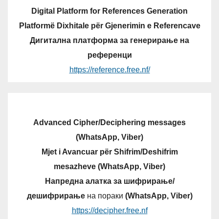
Digital Platform for References Generation
Platformë Dixhitale për Gjenerimin e Referencave
Дигитална платформа за генерирање на
референци
https://reference.free.nf/
Advanced Cipher/Deciphering messages
(WhatsApp, Viber)
Mjet i Avancuar për Shifrim/Deshifrim
mesazheve (WhatsApp, Viber)
Напредна алатка за шифрирање/
дешифрирање
на пораки
(WhatsApp, Viber)
https://decipher.free.nf