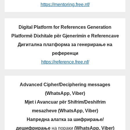
https://mentoring.free.nf/
Digital Platform for References Generation
Platformë Dixhitale për Gjenerimin e Referencave
Дигитална платформа за генерирање на
референци
https://reference.free.nf/
Advanced Cipher/Deciphering messages
(WhatsApp, Viber)
Mjet i Avancuar për Shifrim/Deshifrim
mesazheve (WhatsApp, Viber)
Напредна алатка за шифрирање/
дешифрирање
на пораки
(WhatsApp, Viber)