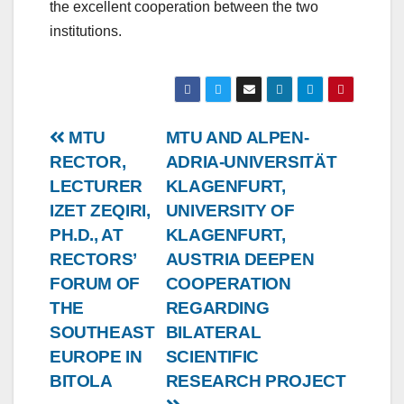
the excellent cooperation between the two
institutions.
Post
MTU
MTU AND ALPEN-
RECTOR,
ADRIA-UNIVERSITÄT
navigation
LECTURER
KLAGENFURT,
IZET ZEQIRI,
UNIVERSITY OF
PH.D., AT
KLAGENFURT,
RECTORS’
AUSTRIA DEEPEN
FORUM OF
COOPERATION
THE
REGARDING
SOUTHEAST
BILATERAL
EUROPE IN
SCIENTIFIC
BITOLA
RESEARCH PROJECT