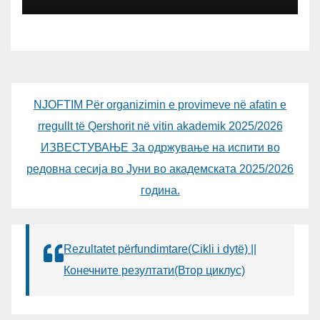
NJOFTIM Për organizimin e provimeve në afatin e
rregullt të Qershorit në vitin akademik 2025/2026
ИЗВЕСТУВАЊЕ За одржување на испити во
редовна сесија во Јуни во академската 2025/2026
година.
Rezultatet përfundimtare(Cikli i dytë) ||
Конечните резултати(Втор циклус)