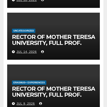
JUL 30, 2026
UNIVERSITY IN SKOPJE
LEADS THE INTERNATIONAL
INITIATIVE FOR DIGITAL
EDUCATION AND GLOBAL
CITIZENSHIP
UNCATEGORIZED
RECTOR OF MOTHER TERESA
UNIVERSITY, FULL PROF.
BEKIM FETAJI, PH.D.,
JUL 14, 2026
HOSTED AN OFFICIAL
MEETING WITH THE
GENERAL DIRECTOR OF JSC
MEPSO, DR. BURIM LATIFI
ERASMUS+ EXPERIENCES
RECTOR OF MOTHER TERESA
UNIVERSITY, FULL PROF.
BEKIM FETAJI, PH.D., HOLDS
JUL 9, 2026
WORKING MEETING WITH