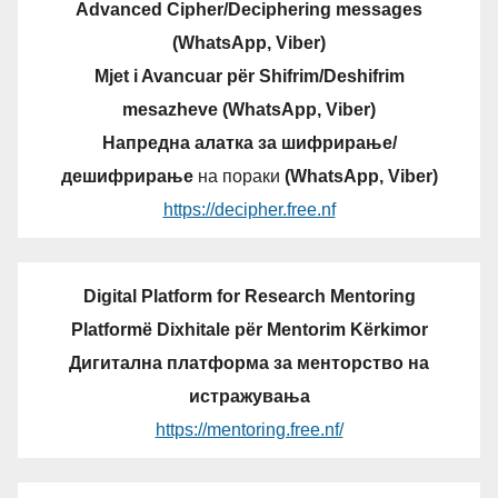
Advanced Cipher/Deciphering messages
(WhatsApp, Viber)
Mjet i Avancuar për Shifrim/Deshifrim
mesazheve (WhatsApp, Viber)
Напредна алатка за шифрирање/
дешифрирање
на пораки
(WhatsApp, Viber)
https://decipher.free.nf
Digital Platform for Research Mentoring
Platformë Dixhitale për Mentorim Kërkimor
Дигитална платформа за менторство на
истражувања
https://mentoring.free.nf/