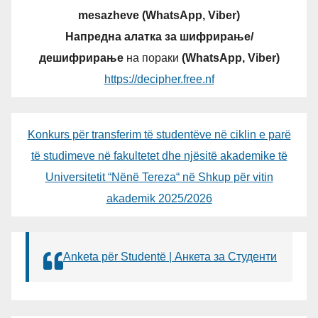
mesazheve (WhatsApp, Viber)
Напредна алатка за шифрирање/
дешифрирање
на пораки
(WhatsApp, Viber)
https://decipher.free.nf
Konkurs për transferim të studentëve në ciklin e parë
të studimeve në fakultetet dhe njësitë akademike të
Universitetit “Nënë Tereza“ në Shkup për vitin
akademik 2025/2026
Anketa për Studentë | Анкета за Студенти