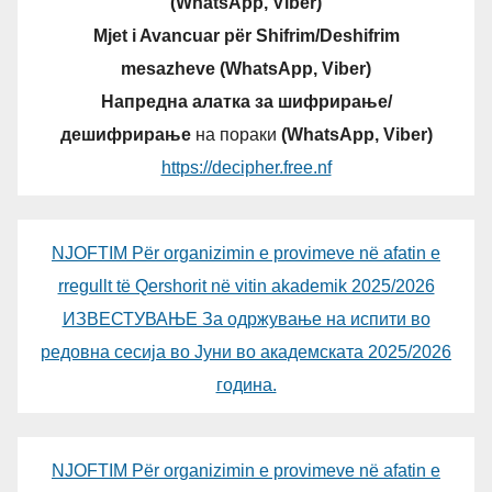
(WhatsApp, Viber)
Mjet i Avancuar për Shifrim/Deshifrim
mesazheve (WhatsApp, Viber)
Напредна алатка за шифрирање/
дешифрирање
на пораки
(WhatsApp, Viber)
https://decipher.free.nf
NJOFTIM Për organizimin e provimeve në afatin e
rregullt të Qershorit në vitin akademik 2025/2026
ИЗВЕСТУВАЊЕ За одржување на испити во
редовна сесија во Јуни во академската 2025/2026
година.
NJOFTIM Për organizimin e provimeve në afatin e