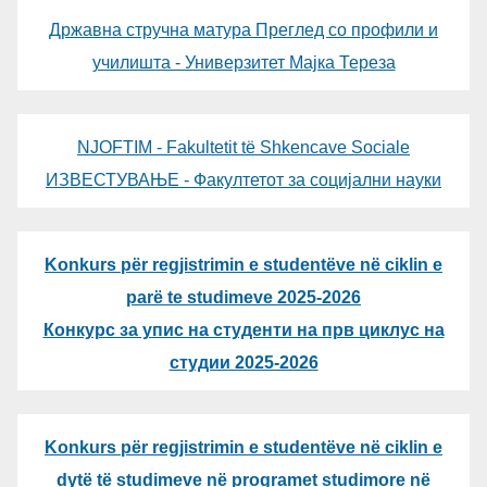
Државна стручна матура Преглед со профили и
училишта - Универзитет Мајка Тереза
NJOFTIM - Fakultetit të Shkencave Sociale
ИЗВЕСТУВАЊЕ - Факултетот за социјални науки
Konkurs për regjistrimin e studentëve në ciklin e
parë te studimeve 2025-2026
Конкурс за упис на студенти на прв циклус на
студии 2025-2026
Konkurs për regjistrimin e studentëve në ciklin e
dytë të studimeve në programet studimore në