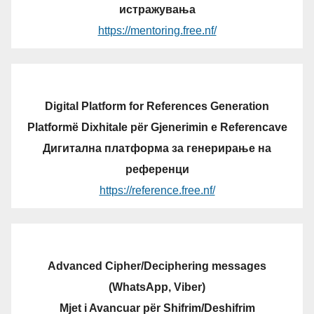
истражувања
https://mentoring.free.nf/
Digital Platform for References Generation
Platformë Dixhitale për Gjenerimin e Referencave
Дигитална платформа за генерирање на
референци
https://reference.free.nf/
Advanced Cipher/Deciphering messages
(WhatsApp, Viber)
Mjet i Avancuar për Shifrim/Deshifrim