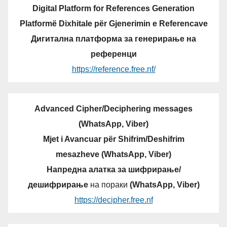
Digital Platform for References Generation
Platformë Dixhitale për Gjenerimin e Referencave
Дигитална платформа за генерирање на
референци
https://reference.free.nf/
Advanced Cipher/Deciphering messages
(WhatsApp, Viber)
Mjet i Avancuar për Shifrim/Deshifrim
mesazheve (WhatsApp, Viber)
Напредна алатка за шифрирање/
дешифрирање
на пораки
(WhatsApp, Viber)
https://decipher.free.nf