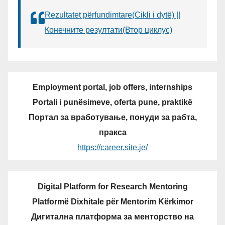
Rezultatet përfundimtare(Cikli i dytë) ||
Конечните резултати(Втор циклус)
Employment portal, job offers, internships
Portali i punësimeve, oferta pune, praktikë
Портал за вработување, понуди за рабта,
пракса
https://career.site.je/
Digital Platform for Research Mentoring
Platformë Dixhitale për Mentorim Kërkimor
Дигитална платформа за менторство на