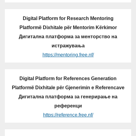
Digital Platform for Research Mentoring
Platformë Dixhitale për Mentorim Kërkimor
Дигитална платформа за менторство на
истражувања
https://mentoring.free.nf/
Digital Platform for References Generation
Platformë Dixhitale për Gjenerimin e Referencave
Дигитална платформа за генерирање на
референци
https://reference.free.nf/