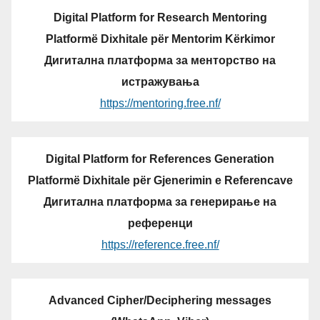
Digital Platform for Research Mentoring
Platformë Dixhitale për Mentorim Kërkimor
Дигитална платформа за менторство на
истражувања
https://mentoring.free.nf/
Digital Platform for References Generation
Platformë Dixhitale për Gjenerimin e Referencave
Дигитална платформа за генерирање на
референци
https://reference.free.nf/
Advanced Cipher/Deciphering messages