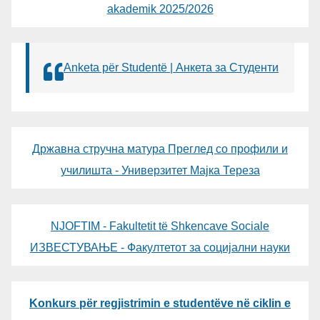
akademik 2025/2026
Anketa për Studentë | Анкета за Студенти
Државна стручна матура Преглед со профили и
училишта - Универзитет Мајка Тереза
NJOFTIM - Fakultetit të Shkencave Sociale
ИЗВЕСТУВАЊЕ - Факултетот за социјални науки
Konkurs për regjistrimin e studentëve në ciklin e