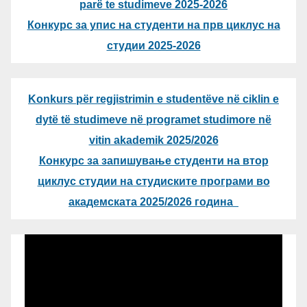
parë te studimeve 2025-2026
Конкурс за упис на студенти на прв циклус на
студии 2025-2026
Konkurs për regjistrimin e studentëve në ciklin e
dytë të studimeve në programet studimore në
vitin akademik 2025/2026
Конкурс за запишување студенти на втор
циклус студии на студиските програми во
академската 2025/2026 година