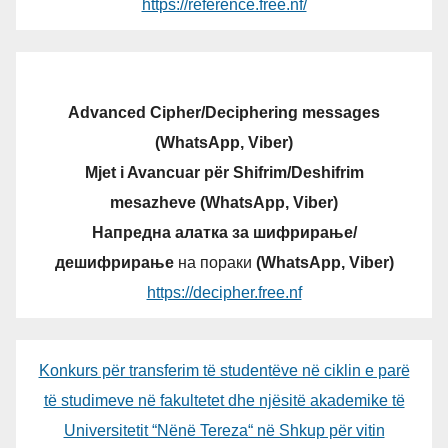
https://reference.free.nf/
Advanced Cipher/Deciphering messages
(WhatsApp, Viber)
Mjet i Avancuar për Shifrim/Deshifrim
mesazheve (WhatsApp, Viber)
Напредна алатка за шифрирање/
дешифрирање
на пораки
(WhatsApp, Viber)
https://decipher.free.nf
Konkurs për transferim të studentëve në ciklin e parë
të studimeve në fakultetet dhe njësitë akademike të
Universitetit “Nënë Tereza“ në Shkup për vitin