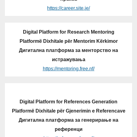
https://career.site.je/
Digital Platform for Research Mentoring
Platformë Dixhitale për Mentorim Kërkimor
Дигитална платформа за менторство на
истражувања
https://mentoring.free.nf/
Digital Platform for References Generation
Platformë Dixhitale për Gjenerimin e Referencave
Дигитална платформа за генерирање на
референци