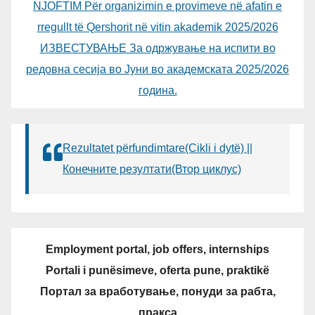
NJOFTIM Për organizimin e provimeve në afatin e
rregullt të Qershorit në vitin akademik 2025/2026
ИЗВЕСТУВАЊЕ За одржување на испити во
редовна сесија во Јуни во академската 2025/2026
година.
Rezultatet përfundimtare(Cikli i dytë) ||
Конечните резултати(Втор циклус)
Employment portal, job offers, internships
Portali i punësimeve, oferta pune, praktikë
Портал за вработување, понуди за рабта,
пракса