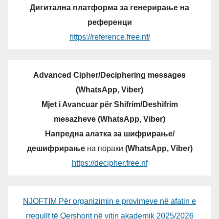
Дигитална платформа за генерирање на
референци
https://reference.free.nf/
Advanced Cipher/Deciphering messages
(WhatsApp, Viber)
Mjet i Avancuar për Shifrim/Deshifrim
mesazheve (WhatsApp, Viber)
Напредна алатка за шифрирање/
дешифрирање
на пораки
(WhatsApp, Viber)
https://decipher.free.nf
NJOFTIM Për organizimin e provimeve në afatin e
rregullt të Qershorit në vitin akademik 2025/2026