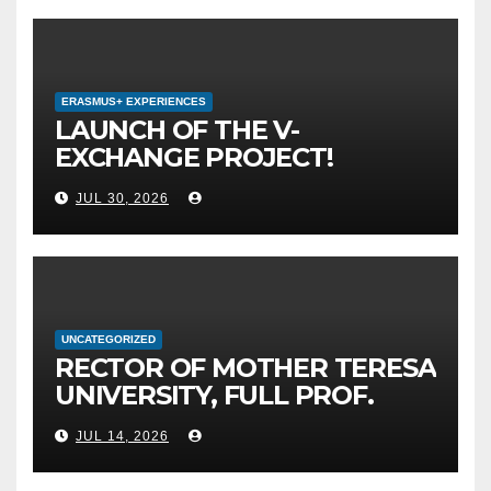
ERASMUS+ EXPERIENCES
LAUNCH OF THE V-
EXCHANGE PROJECT!
MOTHER TERESA
JUL 30, 2026
UNIVERSITY IN SKOPJE
LEADS THE INTERNATIONAL
INITIATIVE FOR DIGITAL
EDUCATION AND GLOBAL
CITIZENSHIP
UNCATEGORIZED
RECTOR OF MOTHER TERESA
UNIVERSITY, FULL PROF.
BEKIM FETAJI, PH.D.,
JUL 14, 2026
HOSTED AN OFFICIAL
MEETING WITH THE