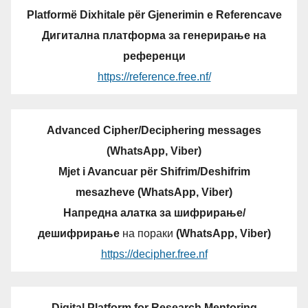
Platformë Dixhitale për Gjenerimin e Referencave
Дигитална платформа за генерирање на
референци
https://reference.free.nf/
Advanced Cipher/Deciphering messages
(WhatsApp, Viber)
Mjet i Avancuar për Shifrim/Deshifrim
mesazheve (WhatsApp, Viber)
Напредна алатка за шифрирање/
дешифрирање
на пораки
(WhatsApp, Viber)
https://decipher.free.nf
Digital Platform for Research Mentoring