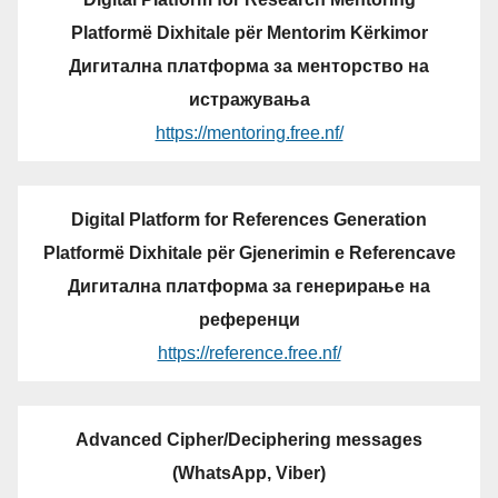
Platformë Dixhitale për Mentorim Kërkimor
Дигитална платформа за менторство на
истражувања
https://mentoring.free.nf/
Digital Platform for References Generation
Platformë Dixhitale për Gjenerimin e Referencave
Дигитална платформа за генерирање на
референци
https://reference.free.nf/
Advanced Cipher/Deciphering messages
(WhatsApp, Viber)