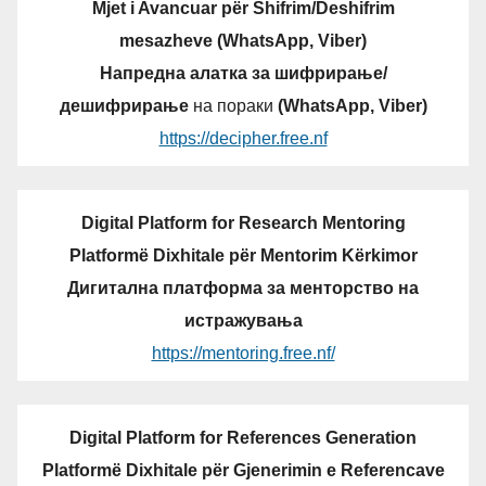
Mjet i Avancuar për Shifrim/Deshifrim
mesazheve (WhatsApp, Viber)
Напредна алатка за шифрирање/
дешифрирање
на пораки
(WhatsApp, Viber)
https://decipher.free.nf
Digital Platform for Research Mentoring
Platformë Dixhitale për Mentorim Kërkimor
Дигитална платформа за менторство на
истражувања
https://mentoring.free.nf/
Digital Platform for References Generation
Platformë Dixhitale për Gjenerimin e Referencave