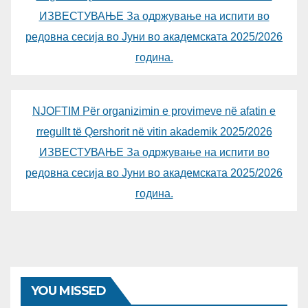
ИЗВЕСТУВАЊЕ За одржување на испити во
редовна сесија во Јуни во академската 2025/2026
година.
NJOFTIM Për organizimin e provimeve në afatin e
rregullt të Qershorit në vitin akademik 2025/2026
ИЗВЕСТУВАЊЕ За одржување на испити во
редовна сесија во Јуни во академската 2025/2026
година.
YOU MISSED