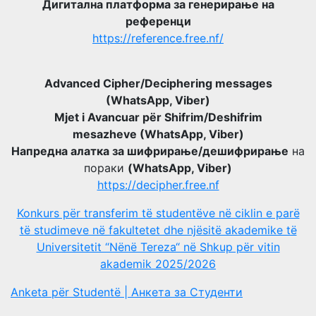
Дигитална платформа за генерирање на
референци
https://reference.free.nf/
Advanced Cipher/Deciphering messages
(WhatsApp, Viber)
Mjet i Avancuar për Shifrim/Deshifrim
mesazheve (WhatsApp, Viber)
Напредна алатка за шифрирање/дешифрирање
на
пораки
(WhatsApp, Viber)
https://decipher.free.nf
Konkurs për transferim të studentëve në ciklin e parë
të studimeve në fakultetet dhe njësitë akademike të
Universitetit “Nënë Tereza“ në Shkup për vitin
akademik 2025/2026
Anketa për Studentë | Анкета за Студенти