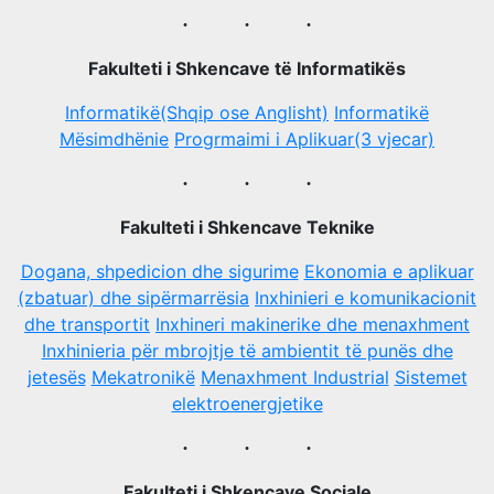
Fakulteti i Shkencave të Informatikës
Informatikë(Shqip ose Anglisht)
Informatikë
Mësimdhënie
Progrmaimi i Aplikuar(3 vjecar)
Fakulteti i Shkencave Teknike
Dogana, shpedicion dhe sigurime
Ekonomia e aplikuar
(zbatuar) dhe sipërmarrësia
Inxhinieri e komunikacionit
dhe transportit
Inxhineri makinerike dhe menaxhment
Inxhinieria pёr mbrojtje tё ambientit tё punёs dhe
jetesёs
Меkatronikë
Menaxhment Industrial
Sistemet
elektroenergjetike
Fakulteti i Shkencave Sociale