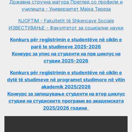
Државна стручна матура Преглед со профили и
училишта - Универзитет Мајка Тереза
NJOFTIM - Fakultetit të Shkencave Sociale
ИЗВЕСТУВАЊЕ - Факултетот за социјални науки
Konkurs për regjistrimin e studentëve në ciklin e
parë te studimeve 2025-2026
Конкурс за упис на студенти на прв циклус на
студии 2025-2026
Konkurs për regjistrimin e studentëve në ciklin e
dytë të studimeve në programet studimore në vitin
akademik 2025/2026
Конкурс за запишување студенти на втор циклус
студии на студиските програми во академската
2025/2026 година