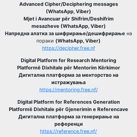
Advanced Cipher/Deciphering messages
(WhatsApp, Viber)
Mjet i Avancuar për Shifrim/Deshifrim
mesazheve (WhatsApp, Viber)
Напредна алатка за шифрирање/дешифрирање
на
пораки
(WhatsApp, Viber)
https://decipher.free.nf
Digital Platform for Research Mentoring
Platformë Dixhitale për Mentorim Kërkimor
Дигитална платформа за менторство на
истражувања
https://mentoring.free.nf/
Digital Platform for References Generation
Platformë Dixhitale për Gjenerimin e Referencave
Дигитална платформа за генерирање на
референци
https://reference.free.nf/