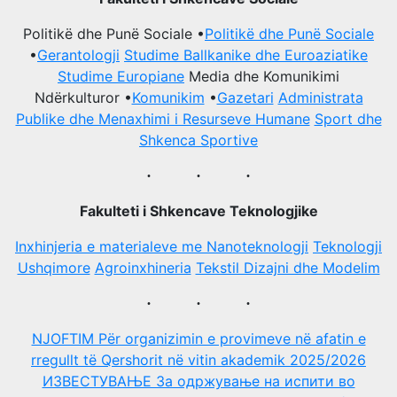
Politikё dhe Punё Sociale •
Politikё dhe Punё Sociale
•
Gerantologji
Studime Ballkanike dhe Euroaziatike
Studime Europiane
Media dhe Komunikimi
Ndërkulturor •
Komunikim
•
Gazetari
Administrata
Publike dhe Menaxhimi i Resurseve Humane
Sport dhe
Shkenca Sportive
Fakulteti i Shkencave Teknologjike
Inxhinjeria e materialeve me Nanoteknologji
Teknologji
Ushqimore
Agroinxhineria
Tekstil Dizajni dhe Modelim
NJOFTIM Për organizimin e provimeve në afatin e
rregullt të Qershorit në vitin akademik 2025/2026
ИЗВЕСТУВАЊЕ За одржување на испити во