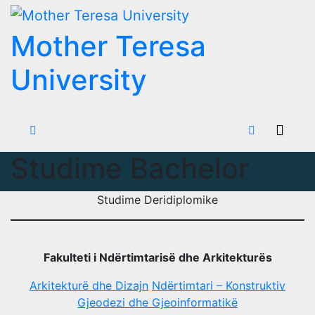
Skip
to
Mother Teresa
content
University
Studime Bachelor
Studime Deridiplomike
Fakulteti i Ndërtimtarisë dhe Arkitekturës
Arkitekturë dhe Dizajn
Ndërtimtari – Konstruktiv
Gjeodezi dhe Gjeoinformatikë