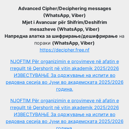
Advanced Cipher/Deciphering messages
(WhatsApp, Viber)
Mjet i Avancuar për Shifrim/Deshifrim
mesazheve (WhatsApp, Viber)
Напредна алатка за шифрирање/дешифрирање
на
пораки
(WhatsApp, Viber)
https://decipher.free.nf
NJOFTIM Për organizimin e provimeve në afatin e
rregullt të Qershorit në vitin akademik 2025/2026
ИЗВЕСТУВАЊЕ За одржување на испити во
редовна сесија во Јуни во академската 2025/2026
година.
NJOFTIM Për organizimin e provimeve në afatin e
rregullt të Qershorit në vitin akademik 2025/2026
ИЗВЕСТУВАЊЕ За одржување на испити во
редовна сесија во Јуни во академската 2025/2026
година.