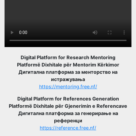
Digital Platform for Research Mentoring
Platformë Dixhitale për Mentorim Kërkimor
Дигитална платформа за менторство на
истражувања
https://mentoring.free.nf/
Digital Platform for References Generation
Platformë Dixhitale për Gjenerimin e Referencave
Дигитална платформа за генерирање на
референци
https://reference.free.nf/