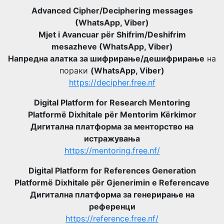
Advanced Cipher/Deciphering messages
(WhatsApp, Viber)
Mjet i Avancuar për Shifrim/Deshifrim
mesazheve (WhatsApp, Viber)
Напредна алатка за шифрирање/дешифрирање
на
пораки
(WhatsApp, Viber)
https://decipher.free.nf
Digital Platform for Research Mentoring
Platformë Dixhitale për Mentorim Kërkimor
Дигитална платформа за менторство на
истражувања
https://mentoring.free.nf/
Digital Platform for References Generation
Platformë Dixhitale për Gjenerimin e Referencave
Дигитална платформа за генерирање на
референци
https://reference.free.nf/