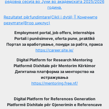
редовна сесија во Јуни во академската 2025/2026
година.
Rezultatet përfundimtare(Cikli i dytë) || Конечните
резултати(Втор циклус)
Employment portal, job offers, internships
Portali i punësimeve, oferta pune, praktikë
Портал за вработување, понуди за рабта, пракса
https://career.site.je/
Digital Platform for Research Mentoring
Platformë Dixhitale për Mentorim Kërkimor
Дигитална платформа за менторство на
истражувања
https://mentoring.free.nf/
Digital Platform for References Generation
Platformë Dixhitale për Gjenerimin e Referencave