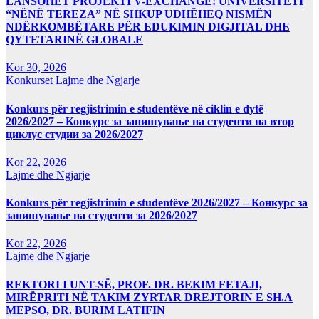
LANSOHET PROJEKTI V-EXCHANGE! UNIVERSITETI
“NËNË TEREZA” NË SHKUP UDHËHEQ NISMËN
NDËRKOMBËTARE PËR EDUKIMIN DIGJITAL DHE
QYTETARINË GLOBALE
Kor 30, 2026
Konkurset
Lajme dhe Ngjarje
Konkurs për regjistrimin e studentëve në ciklin e dytë
2026/2027 – Конкурс за запишување на студенти на втор
циклус студии за 2026/2027
Kor 22, 2026
Lajme dhe Ngjarje
Konkurs për regjistrimin e studentëve 2026/2027 – Конкурс за
запишување на студенти за 2026/2027
Kor 22, 2026
Lajme dhe Ngjarje
REKTORI I UNT-SË, PROF. DR. BEKIM FETAJI,
MIRËPRITI NË TAKIM ZYRTAR DREJTORIN E SH.A
MEPSO, DR. BURIM LATIFIN