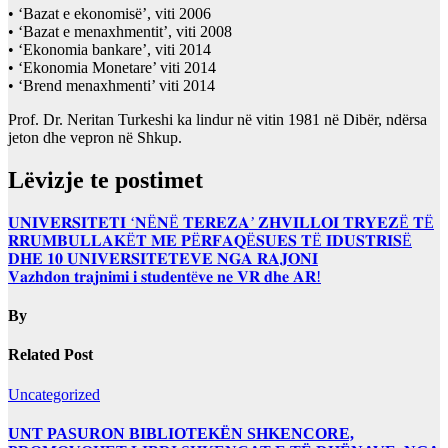
• ‘Bazat e ekonomisë’, viti 2006
• ‘Bazat e menaxhmentit’, viti 2008
• ‘Ekonomia bankare’, viti 2014
• ‘Ekonomia Monetare’ viti 2014
• ‘Brend menaxhmenti’ viti 2014
Prof. Dr. Neritan Turkeshi ka lindur në vitin 1981 në Dibër, ndërsa
jeton dhe vepron në Shkup.
Lëvizje te postimet
𝐔𝐍𝐈𝐕𝐄𝐑𝐒𝐈𝐓𝐄𝐓𝐈 ‘𝐍Ë𝐍Ë 𝐓𝐄𝐑𝐄𝐙𝐀’ 𝐙𝐇𝐕𝐈𝐋𝐋𝐎𝐈 𝐓𝐑𝐘𝐄𝐙Ë 𝐓Ë
𝐑𝐑𝐔𝐌𝐁𝐔𝐋𝐋𝐀𝐊Ë𝐓 𝐌𝐄 𝐏Ë𝐑𝐅𝐀𝐐Ë𝐒𝐔𝐄𝐒 𝐓Ë 𝐈𝐃𝐔𝐒𝐓𝐑𝐈𝐒Ë
𝐃𝐇𝐄 𝟏𝟎 𝐔𝐍𝐈𝐕𝐄𝐑𝐒𝐈𝐓𝐄𝐓𝐄𝐕𝐄 𝐍𝐆𝐀 𝐑𝐀𝐉𝐎𝐍𝐈
𝐕𝐚𝐳𝐡𝐝𝐨𝐧 𝐭𝐫𝐚𝐣𝐧𝐢𝐦𝐢 𝐢 𝐬𝐭𝐮𝐝𝐞𝐧𝐭ë𝐯𝐞 𝐧𝐞 𝐕𝐑 𝐝𝐡𝐞 𝐀𝐑!
By
Related Post
Uncategorized
UNT PASURON BIBLIOTEKËN SHKENCORE,