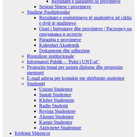
Rezultatet e paraqitjes së provimeve
Sesioni Shtese i provimeve
Studime Pasdiplomike
Rezultatet e regjistrimeve të studentëve në ciklin
e dytë të studimeve
Orari i ligjeratave dhe provimeve / Распоред на
предавањa и испити
Paraqitja e provimeve
Kalendari Akademik
Dokumente dhe udhezime
Rregullore institucionale
Informatori Publik – ‘Pulsi i UNT-së’
Propozim temat per punim diplome dhe propozim
mentoret
E-mail adresa për kontakte me shërbimin studentor
Studentët
Unioni Studentor
Statuti Studentor
Klubet Studentore
Radio Studenti
Revista Studentore
Alumni Studentor
Kampi Studentor
Aktivitetet Studentore
Kërkimi Shkencor