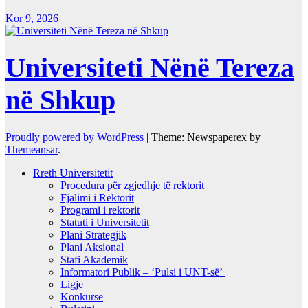
Kor 9, 2026
Universiteti Nënë Tereza
në Shkup
Proudly powered by WordPress
|
Theme: Newspaperex by
Themeansar
.
Rreth Universitetit
Procedura për zgjedhje të rektorit
Fjalimi i Rektorit
Programi i rektorit
Statuti i Universitetit
Plani Strategjik
Plani Aksional
Stafi Akademik
Informatori Publik – ‘Pulsi i UNT-së’
Ligje
Konkurse