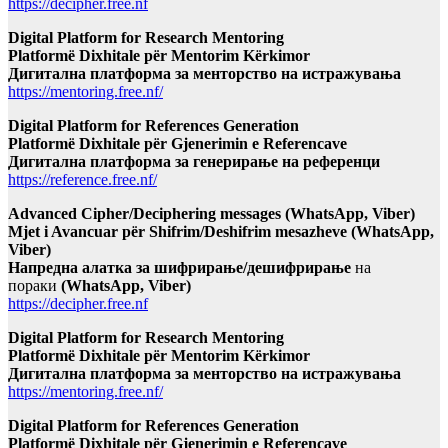
https://decipher.free.nf
Digital Platform for Research Mentoring
Platformë Dixhitale për Mentorim Kërkimor
Дигитална платформа за менторство на истражувања
https://mentoring.free.nf/
Digital Platform for References Generation
Platformë Dixhitale për Gjenerimin e Referencave
Дигитална платформа за генерирање на референци
https://reference.free.nf/
Advanced Cipher/Deciphering messages (WhatsApp, Viber)
Mjet i Avancuar për Shifrim/Deshifrim mesazheve (WhatsApp,
Viber)
Напредна алатка за шифрирање/дешифрирање
на
пораки
(WhatsApp, Viber)
https://decipher.free.nf
Digital Platform for Research Mentoring
Platformë Dixhitale për Mentorim Kërkimor
Дигитална платформа за менторство на истражувања
https://mentoring.free.nf/
Digital Platform for References Generation
Platformë Dixhitale për Gjenerimin e Referencave