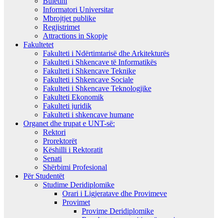
Buletini
Informatori Universitar
Mbrojtjet publike
Regjistrimet
Attractions in Skopje
Fakultetet
Fakulteti i Ndërtimtarisë dhe Arkitekturës
Fakulteti i Shkencave të Informatikës
Fakulteti i Shkencave Teknike
Fakulteti i Shkencave Sociale
Fakulteti i Shkencave Teknologjike
Fakulteti Ekonomik
Fakulteti juridik
Fakulteti i shkencave humane
Organet dhe trupat e UNT-së:
Rektori
Prorektorët
Këshilli i Rektoratit
Senati
Shërbimi Profesional
Për Studentët
Studime Deridiplomike
Orari i Ligjeratave dhe Provimeve
Provimet
Provime Deridiplomike