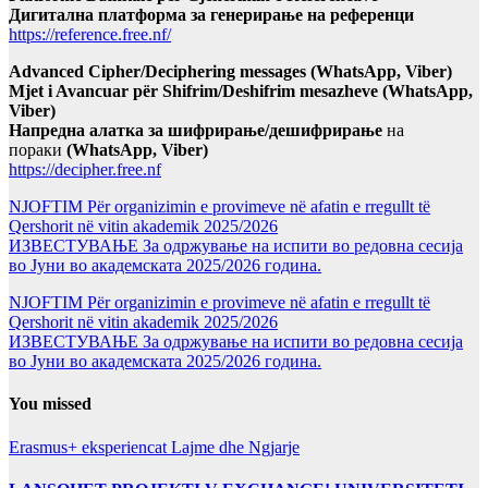
Дигитална платформа за генерирање на референци
https://reference.free.nf/
Advanced Cipher/Deciphering messages (WhatsApp, Viber)
Mjet i Avancuar për Shifrim/Deshifrim mesazheve (WhatsApp,
Viber)
Напредна алатка за шифрирање/дешифрирање
на
пораки
(WhatsApp, Viber)
https://decipher.free.nf
NJOFTIM Për organizimin e provimeve në afatin e rregullt të
Qershorit në vitin akademik 2025/2026
ИЗВЕСТУВАЊЕ За одржување на испити во редовна сесија
во Јуни во академската 2025/2026 година.
NJOFTIM Për organizimin e provimeve në afatin e rregullt të
Qershorit në vitin akademik 2025/2026
ИЗВЕСТУВАЊЕ За одржување на испити во редовна сесија
во Јуни во академската 2025/2026 година.
You missed
Erasmus+ eksperiencat
Lajme dhe Ngjarje