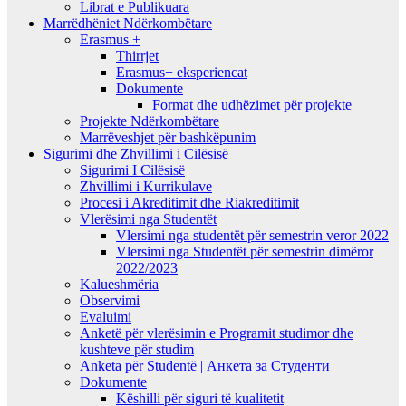
Librat e Publikuara
Marrëdhëniet Ndërkombëtare
Erasmus +
Thirrjet
Erasmus+ eksperiencat
Dokumente
Format dhe udhëzimet për projekte
Projekte Ndërkombëtare
Marrëveshjet për bashkëpunim
Sigurimi dhe Zhvillimi i Cilësisë
Sigurimi I Cilësisë
Zhvillimi i Kurrikulave
Procesi i Akreditimit dhe Riakreditimit
Vlerësimi nga Studentët
Vlersimi nga studentët për semestrin veror 2022
Vlersimi nga Studentët për semestrin dimëror
2022/2023
Kalueshmëria
Observimi
Evaluimi
Anketë për vlerësimin e Programit studimor dhe
kushteve për studim
Anketa për Studentë | Анкета за Студенти
Dokumente
Këshilli për siguri të kualitetit