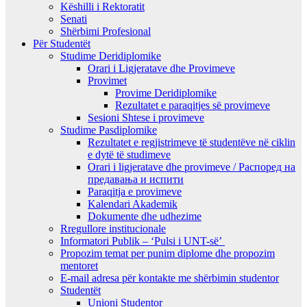
Këshilli i Rektoratit
Senati
Shërbimi Profesional
Për Studentët
Studime Deridiplomike
Orari i Ligjeratave dhe Provimeve
Provimet
Provime Deridiplomike
Rezultatet e paraqitjes së provimeve
Sesioni Shtese i provimeve
Studime Pasdiplomike
Rezultatet e regjistrimeve të studentëve në ciklin
e dytë të studimeve
Orari i ligjeratave dhe provimeve / Распоред на
предавањa и испити
Paraqitja e provimeve
Kalendari Akademik
Dokumente dhe udhezime
Rregullore institucionale
Informatori Publik – ‘Pulsi i UNT-së’
Propozim temat per punim diplome dhe propozim
mentoret
E-mail adresa për kontakte me shërbimin studentor
Studentët
Unioni Studentor