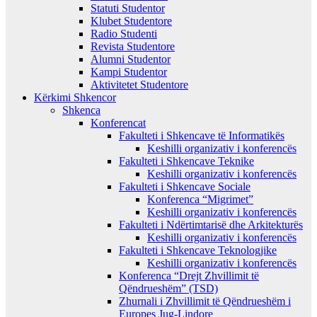
Statuti Studentor
Klubet Studentore
Radio Studenti
Revista Studentore
Alumni Studentor
Kampi Studentor
Aktivitetet Studentore
Kërkimi Shkencor
Shkenca
Konferencat
Fakulteti i Shkencave të Informatikës
Keshilli organizativ i konferencës
Fakulteti i Shkencave Teknike
Keshilli organizativ i konferencës
Fakulteti i Shkencave Sociale
Konferenca “Migrimet”
Keshilli organizativ i konferencës
Fakulteti i Ndërtimtarisë dhe Arkitekturës
Keshilli organizativ i konferencës
Fakulteti i Shkencave Teknologjike
Keshilli organizativ i konferencës
Konferenca “Drejt Zhvillimit të
Qëndrueshëm” (TSD)
Zhurnali i Zhvillimit të Qëndrueshëm i
Europes Jug-Lindore