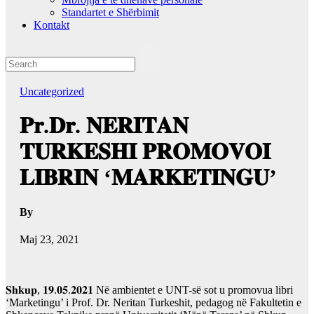
Standartet e Shërbimit
Kontakt
Uncategorized
𝐏𝐫.𝐃𝐫. 𝐍𝐄𝐑𝐈𝐓𝐀𝐍
𝐓𝐔𝐑𝐊𝐄𝐒𝐇𝐈 𝐏𝐑𝐎𝐌𝐎𝐕𝐎𝐈
𝐋𝐈𝐁𝐑𝐈𝐍 ‘𝐌𝐀𝐑𝐊𝐄𝐓𝐈𝐍𝐆𝐔’
By
Maj 23, 2021
𝐒𝐡𝐤𝐮𝐩, 𝟏𝟗.𝟎𝟓.𝟐𝟎𝟐𝟏 Në ambientet e UNT-së sot u promovua libri
‘Маrketingu’ i Prof. Dr. Neritan Turkeshit, pedagog në Fakultetin e