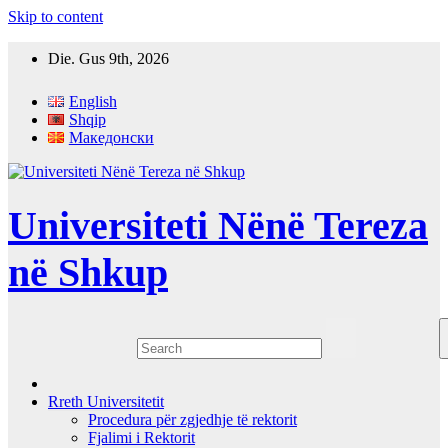
Skip to content
Die. Gus 9th, 2026
English
Shqip
Македонски
Universiteti Nënë Tereza
në Shkup
Rreth Universitetit
Procedura për zgjedhje të rektorit
Fjalimi i Rektorit