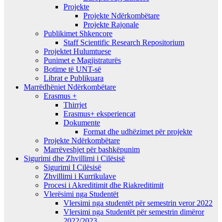
Projekte
Projekte Ndërkombëtare
Projekte Rajonale
Publikimet Shkencore
Staff Scientific Research Repositorium
Projektet Hulumtuese
Punimet e Magjistraturës
Botime të UNT-së
Librat e Publikuara
Marrëdhëniet Ndërkombëtare
Erasmus +
Thirrjet
Erasmus+ eksperiencat
Dokumente
Format dhe udhëzimet për projekte
Projekte Ndërkombëtare
Marrëveshjet për bashkëpunim
Sigurimi dhe Zhvillimi i Cilësisë
Sigurimi I Cilësisë
Zhvillimi i Kurrikulave
Procesi i Akreditimit dhe Riakreditimit
Vlerësimi nga Studentët
Vlersimi nga studentët për semestrin veror 2022
Vlersimi nga Studentët për semestrin dimëror
2022/2023