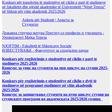
Konkurs për transferim të studentëve në ciklin e parë të studimeve
në fakultetet dhe njësitë akademike të Universitetit “Nënë Tereza“
në Shkup për vitin akademik 2025/2026
Anketa për Studentë | Анкета за
Студенти
Државна стручна матура Преглед со профили и училишта -
Универзитет Мајка Тереза
NJOFTIM - Fakultetit të Shkencave Sociale
ИЗВЕСТУВАЊЕ - Факултетот за социјални науки
Konkurs për regjistrimin e studentëve në ciklin e parë te
studimeve 2025-2026
Конкурс за упис на студенти на прв циклус на студии 2025-
2026
Konkurs për regjistrimin e studentëve në ciklin e dytë të
studimeve në programet studimore në vitin akademik
2025/2026
Конкурс за запишување студенти на втор циклус студии на
студиските програми во академската 2025/2026 година