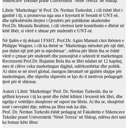
Shkencave Teknike pranë Universitetit ‘Nënë Tereza’ në Shkup.
Librin ‘Маrketingu’ të Prof. Dr. Neritan Turkeshit, i cili është libri i
gjashtë i tij, u promovua nga ana e kryetarit të Senatit të UNT-së,
dhe njëkohësisht drejtor i Qendrës për publikime akademike
Prof.Dr. Mustafa Ibrahimi, i cili vlerësoi lartë kontributin e dhënë në
këtë libër, si vlerë e shtuar për studentët e UNT-së.
Në fjalën e tij dekani I FSHT, Prof.Dr. Agim Mamuti citoi thënien e
Philippe Wagner, i cili ka thënë se ‘Marketingu mësohet për një ditë,
por duhet një jetë për ta mjeshtruar’, ndërsa për librin tha se është
vlerë e çmuar për studentët dhe punonjësit e sektorit të marketingut.
Recenzenti Prof.Dr. Bujamin Bela tha se libri ndahet në 12 kapituj,
mes të cilëve ceku marketingun digjital, ndërkombëtar dhe politik.
Ai shtoi se në nivel global, mungon literaturë në gjuhën shqipe për
marketingun, dhe shprehu shpresën se kjo do ti motivon pedagogët
tjerë për të shkruar.
Autori i Librit ‘Маrketingu’ Prof. Dr. Neritan Turkeshi, tha se
qëllimi kryesor i tij ka qenë dhe është kthimi i lexuesit tek libri, dhe
ngritja e vetëdijes shoqërore në raport me librin. Ai tha se, shoqërisë
tonë i nevojitet dije, ndërsa pa libra nuk ka dije.
Prof. Dr. Neritan Turkeshi është pedagog në Fakultetin e Shkencave
Teknike pranë Universitetit ‘Nënë Tereza’ në Shkup, ndërsa deri tani
ka botuar këto libra: