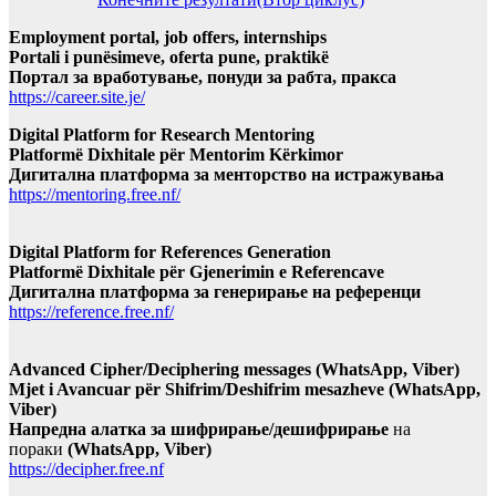
Employment portal, job offers, internships
Portali i punësimeve, oferta pune, praktikë
Портал за вработување, понуди за рабта, пракса
https://career.site.je/
Digital Platform for Research Mentoring
Platformë Dixhitale për Mentorim Kërkimor
Дигитална платформа за менторство на истражувања
https://mentoring.free.nf/
Digital Platform for References Generation
Platformë Dixhitale për Gjenerimin e Referencave
Дигитална платформа за генерирање на референци
https://reference.free.nf/
Advanced Cipher/Deciphering messages (WhatsApp, Viber)
Mjet i Avancuar për Shifrim/Deshifrim mesazheve (WhatsApp,
Viber)
Напредна алатка за шифрирање/дешифрирање
на
пораки
(WhatsApp, Viber)
https://decipher.free.nf