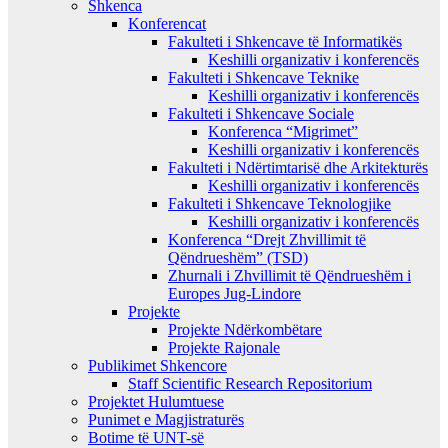
Shkenca
Konferencat
Fakulteti i Shkencave të Informatikës
Keshilli organizativ i konferencës
Fakulteti i Shkencave Teknike
Keshilli organizativ i konferencës
Fakulteti i Shkencave Sociale
Konferenca “Migrimet”
Keshilli organizativ i konferencës
Fakulteti i Ndërtimtarisë dhe Arkitekturës
Keshilli organizativ i konferencës
Fakulteti i Shkencave Teknologjike
Keshilli organizativ i konferencës
Konferenca “Drejt Zhvillimit të
Qëndrueshëm” (TSD)
Zhurnali i Zhvillimit të Qëndrueshëm i
Europes Jug-Lindore
Projekte
Projekte Ndërkombëtare
Projekte Rajonale
Publikimet Shkencore
Staff Scientific Research Repositorium
Projektet Hulumtuese
Punimet e Magjistraturës
Botime të UNT-së