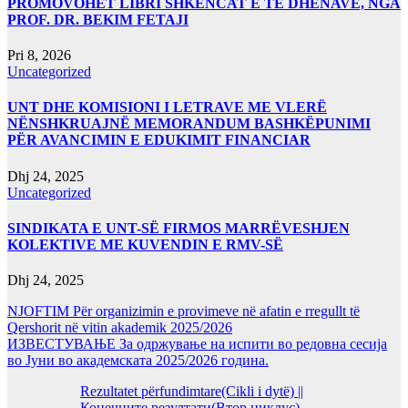
PROMOVOHET LIBRI SHKENCAT E TË DHËNAVE, NGA
PROF. DR. BEKIM FETAJI
Pri 8, 2026
Uncategorized
UNT DHE KOMISIONI I LETRAVE ME VLERË
NËNSHKRUAJNË MEMORANDUM BASHKËPUNIMI
PËR AVANCIMIN E EDUKIMIT FINANCIAR
Dhj 24, 2025
Uncategorized
SINDIKATA E UNT-SË FIRMOS MARRËVESHJEN
KOLEKTIVE ME KUVENDIN E RMV-SË
Dhj 24, 2025
NJOFTIM Për organizimin e provimeve në afatin e rregullt të
Qershorit në vitin akademik 2025/2026
ИЗВЕСТУВАЊЕ За одржување на испити во редовна сесија
во Јуни во академската 2025/2026 година.
Rezultatet përfundimtare(Cikli i dytë) ||
Конечните резултати(Втор циклус)