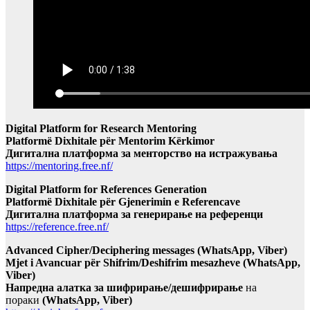
Digital Platform for Research Mentoring
Platformë Dixhitale për Mentorim Kërkimor
Дигитална платформа за менторство на истражувања
https://mentoring.free.nf/
Digital Platform for References Generation
Platformë Dixhitale për Gjenerimin e Referencave
Дигитална платформа за генерирање на референци
https://reference.free.nf/
Advanced Cipher/Deciphering messages (WhatsApp, Viber)
Mjet i Avancuar për Shifrim/Deshifrim mesazheve (WhatsApp,
Viber)
Напредна алатка за шифрирање/дешифрирање
на
пораки
(WhatsApp, Viber)