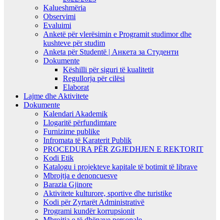
Kalueshmëria
Observimi
Evaluimi
Anketë për vlerësimin e Programit studimor dhe
kushteve për studim
Anketa për Studentë | Анкета за Студенти
Dokumente
Këshilli për siguri të kualitetit
Regullorja për cilësi
Elaborat
Lajme dhe Aktivitete
Dokumente
Kalendari Akademik
Llogaritë përfundimtare
Furnizime publike
Infromata të Karaterit Publik
PROCEDURA PËR ZGJEDHJEN E REKTORIT
Kodi Etik
Katalogu i projekteve kapitale të botimit të librave
Mbrojtja e denoncuesve
Barazia Gjinore
Aktivitete kulturore, sportive dhe turistike
Kodi për Zyrtarët Administrativë
Programi kundër korrupsionit
Mbrojtja e të dhënave personale