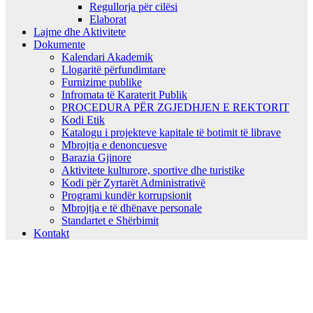
Regullorja për cilësi
Elaborat
Lajme dhe Aktivitete
Dokumente
Kalendari Akademik
Llogaritë përfundimtare
Furnizime publike
Infromata të Karaterit Publik
PROCEDURA PËR ZGJEDHJEN E REKTORIT
Kodi Etik
Katalogu i projekteve kapitale të botimit të librave
Mbrojtja e denoncuesve
Barazia Gjinore
Aktivitete kulturore, sportive dhe turistike
Kodi për Zyrtarët Administrativë
Programi kundër korrupsionit
Mbrojtja e të dhënave personale
Standartet e Shërbimit
Kontakt