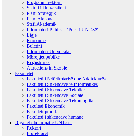
Programi i rektorit
Statuti i Universitetit
Plani Strategjik
Plani Aksional
Stafi Akademik
Informatori Publik – ‘Pulsi i UNT-së’
Ligje
Konkurse
Buletini
Informatori Universitar
Mbrojtjet publike
Regjistrimet
Attractions in Skopje
Fakultetet
Fakulteti i Ndërtimtarisë dhe Arkitekturës
Fakulteti i Shkencave të Informatikës
Fakulteti i Shkencave Teknike
Fakulteti i Shkencave Sociale
Fakulteti i Shkencave Teknologjike
Fakulteti Ekonomik
Fakulteti juridik
Fakulteti i shkencave humane
Organet dhe trupat e UNT-së:
Rektori
Prorektorët