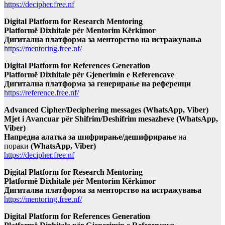
https://decipher.free.nf
Digital Platform for Research Mentoring
Platformë Dixhitale për Mentorim Kërkimor
Дигитална платформа за менторство на истражувања
https://mentoring.free.nf/
Digital Platform for References Generation
Platformë Dixhitale për Gjenerimin e Referencave
Дигитална платформа за генерирање на референци
https://reference.free.nf/
Advanced Cipher/Deciphering messages (WhatsApp, Viber)
Mjet i Avancuar për Shifrim/Deshifrim mesazheve (WhatsApp,
Viber)
Напредна алатка за шифрирање/дешифрирање
на
пораки
(WhatsApp, Viber)
https://decipher.free.nf
Digital Platform for Research Mentoring
Platformë Dixhitale për Mentorim Kërkimor
Дигитална платформа за менторство на истражувања
https://mentoring.free.nf/
Digital Platform for References Generation