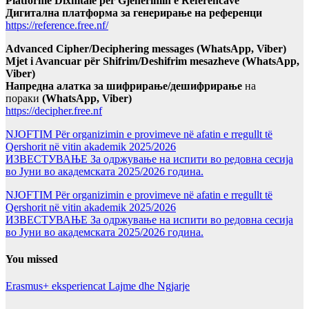
Platformë Dixhitale për Gjenerimin e Referencave
Дигитална платформа за генерирање на референци
https://reference.free.nf/
Advanced Cipher/Deciphering messages (WhatsApp, Viber)
Mjet i Avancuar për Shifrim/Deshifrim mesazheve (WhatsApp,
Viber)
Напредна алатка за шифрирање/дешифрирање
на
пораки
(WhatsApp, Viber)
https://decipher.free.nf
NJOFTIM Për organizimin e provimeve në afatin e rregullt të
Qershorit në vitin akademik 2025/2026
ИЗВЕСТУВАЊЕ За одржување на испити во редовна сесија
во Јуни во академската 2025/2026 година.
NJOFTIM Për organizimin e provimeve në afatin e rregullt të
Qershorit në vitin akademik 2025/2026
ИЗВЕСТУВАЊЕ За одржување на испити во редовна сесија
во Јуни во академската 2025/2026 година.
You missed
Erasmus+ eksperiencat
Lajme dhe Ngjarje