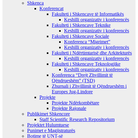
Shkenca
Konferencat
Fakulteti i Shkencave të Informatikës
Keshilli organizativ i konferencës
Fakulteti i Shkencave Teknike
Keshilli organizativ i konferencës
Fakulteti i Shkencave Sociale
Konferenca “Migrimet”
Keshilli organizativ i konferencës
Fakulteti i Ndërtimtarisë dhe Arkitekturës
Keshilli organizativ i konferencës
Fakulteti i Shkencave Teknologjike
Keshilli organizativ i konferencës
Konferenca “Drejt Zhvillimit të
Qëndrueshëm” (TSD)
Zhurnali i Zhvillimit të Qëndrueshëm i
Europes Jug-Lindore
Projekte
Projekte Ndërkombëtare
Projekte Rajonale
Publikimet Shkencore
Staff Scientific Research Repositorium
Projektet Hulumtuese
Punimet e Magjistraturës
Botime të UNT-së