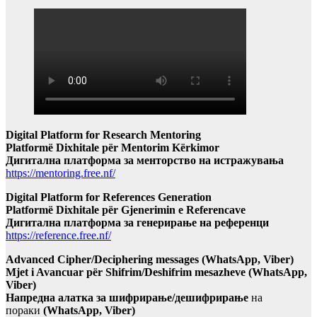
Digital Platform for Research Mentoring
Platformë Dixhitale për Mentorim Kërkimor
Дигитална платформа за менторство на истражувања
https://mentoring.free.nf/
Digital Platform for References Generation
Platformë Dixhitale për Gjenerimin e Referencave
Дигитална платформа за генерирање на референци
https://reference.free.nf/
Advanced Cipher/Deciphering messages (WhatsApp, Viber)
Mjet i Avancuar për Shifrim/Deshifrim mesazheve (WhatsApp,
Viber)
Напредна алатка за шифрирање/дешифрирање
на
пораки
(WhatsApp, Viber)