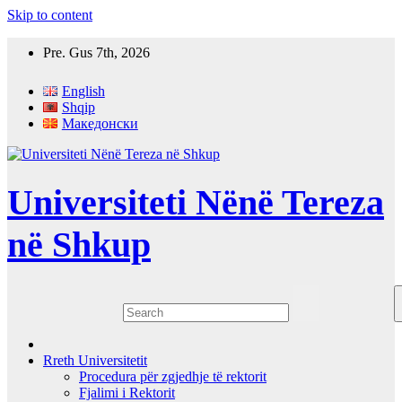
Skip to content
Pre. Gus 7th, 2026
English
Shqip
Македонски
Universiteti Nënë Tereza
në Shkup
Rreth Universitetit
Procedura për zgjedhje të rektorit
Fjalimi i Rektorit