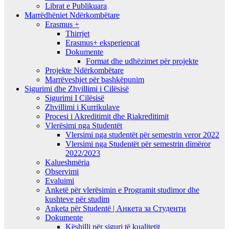
Librat e Publikuara
Marrëdhëniet Ndërkombëtare
Erasmus +
Thirrjet
Erasmus+ eksperiencat
Dokumente
Format dhe udhëzimet për projekte
Projekte Ndërkombëtare
Marrëveshjet për bashkëpunim
Sigurimi dhe Zhvillimi i Cilësisë
Sigurimi I Cilësisë
Zhvillimi i Kurrikulave
Procesi i Akreditimit dhe Riakreditimit
Vlerësimi nga Studentët
Vlersimi nga studentët për semestrin veror 2022
Vlersimi nga Studentët për semestrin dimëror
2022/2023
Kalueshmëria
Observimi
Evaluimi
Anketë për vlerësimin e Programit studimor dhe
kushteve për studim
Anketa për Studentë | Анкета за Студенти
Dokumente
Këshilli për siguri të kualitetit