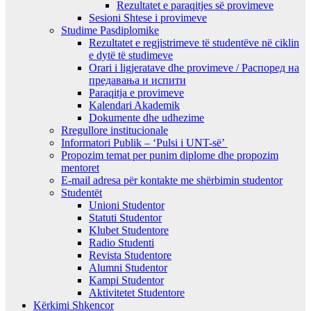
Rezultatet e paraqitjes së provimeve
Sesioni Shtese i provimeve
Studime Pasdiplomike
Rezultatet e regjistrimeve të studentëve në ciklin
e dytë të studimeve
Orari i ligjeratave dhe provimeve / Распоред на
предавањa и испити
Paraqitja e provimeve
Kalendari Akademik
Dokumente dhe udhezime
Rregullore institucionale
Informatori Publik – ‘Pulsi i UNT-së’
Propozim temat per punim diplome dhe propozim
mentoret
E-mail adresa për kontakte me shërbimin studentor
Studentët
Unioni Studentor
Statuti Studentor
Klubet Studentore
Radio Studenti
Revista Studentore
Alumni Studentor
Kampi Studentor
Aktivitetet Studentore
Kërkimi Shkencor