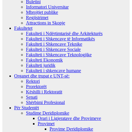
Buletini
Informatori Universitar
Mbrojtjet publike
Regjistrimet
Attractions in Skopje
Fakultetet
Fakulteti i Ndërtimtarisë dhe Arkitekturës
Fakulteti i Shkencave të Informatikës
Fakulteti i Shkencave Teknike
Fakulteti i Shkencave Sociale
Fakulteti i Shkencave Teknologjike
Fakulteti Ekonomik
Fakulteti juridik
Fakulteti i shkencave humane
Organet dhe trupat e UNT-së:
Rektori
Prorektorët
Këshilli i Rektoratit
Senati
Shërbimi Profesional
Për Studentët
Studime Deridiplomike
Orari i Ligjeratave dhe Provimeve
Provimet
Provime Deridiplomike