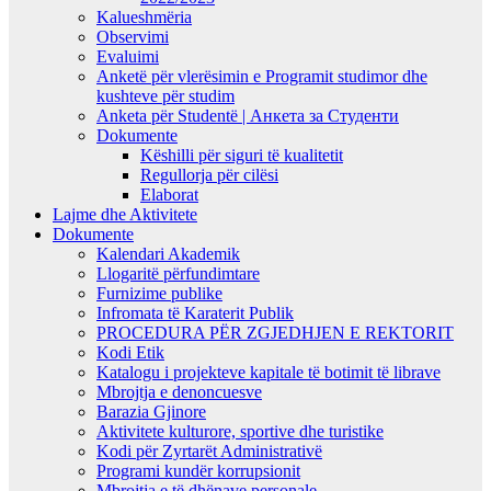
Kalueshmëria
Observimi
Evaluimi
Anketë për vlerësimin e Programit studimor dhe
kushteve për studim
Anketa për Studentë | Анкета за Студенти
Dokumente
Këshilli për siguri të kualitetit
Regullorja për cilësi
Elaborat
Lajme dhe Aktivitete
Dokumente
Kalendari Akademik
Llogaritë përfundimtare
Furnizime publike
Infromata të Karaterit Publik
PROCEDURA PËR ZGJEDHJEN E REKTORIT
Kodi Etik
Katalogu i projekteve kapitale të botimit të librave
Mbrojtja e denoncuesve
Barazia Gjinore
Aktivitete kulturore, sportive dhe turistike
Kodi për Zyrtarët Administrativë
Programi kundër korrupsionit
Mbrojtja e të dhënave personale