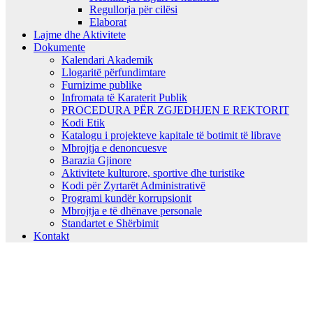
Regullorja për cilësi
Elaborat
Lajme dhe Aktivitete
Dokumente
Kalendari Akademik
Llogaritë përfundimtare
Furnizime publike
Infromata të Karaterit Publik
PROCEDURA PËR ZGJEDHJEN E REKTORIT
Kodi Etik
Katalogu i projekteve kapitale të botimit të librave
Mbrojtja e denoncuesve
Barazia Gjinore
Aktivitete kulturore, sportive dhe turistike
Kodi për Zyrtarët Administrativë
Programi kundër korrupsionit
Mbrojtja e të dhënave personale
Standartet e Shërbimit
Kontakt