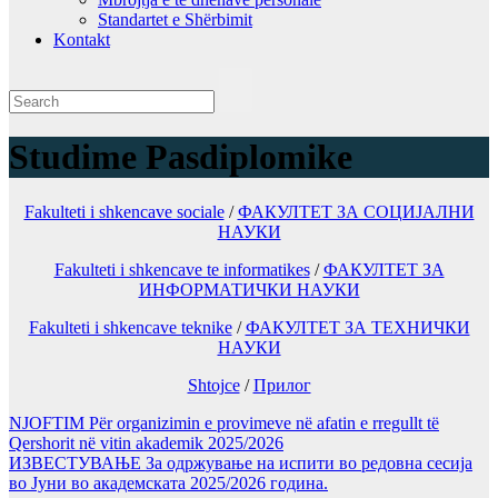
Standartet e Shërbimit
Kontakt
Studime Pasdiplomike
Fakulteti i shkencave sociale
/
ФАКУЛТЕТ ЗА СОЦИЈАЛНИ
НАУКИ
Fakulteti i shkencave te informatikes
/
ФАКУЛТЕТ ЗА
ИНФОРМАТИЧКИ НАУКИ
Fakulteti i shkencave teknike
/
ФАКУЛТЕТ ЗА ТЕХНИЧКИ
НАУКИ
Shtojce
/
Прилог
NJOFTIM Për organizimin e provimeve në afatin e rregullt të
Qershorit në vitin akademik 2025/2026
ИЗВЕСТУВАЊЕ За одржување на испити во редовна сесија
во Јуни во академската 2025/2026 година.