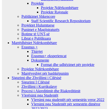
Projekte
Projekte Ndërkombëtare
Projekte Rajonale
Publikimet Shkencore
Staff Scientific Research Repositorium
Projektet Hulumtuese
Punimet e Magjistraturës
Botime të UNT-së
Librat e Publikuara
Marrëdhëniet Ndërkombëtare
Erasmus +
Thirrjet
Erasmus+ eksperiencat
Dokumente
Format dhe udhëzimet për projekte
Projekte Ndërkombëtare
Marrëveshjet për bashkëpunim
Sigurimi dhe Zhvillimi i Cilësisë
Sigurimi I Cilësisë
Zhvillimi i Kurrikulave
Procesi i Akreditimit dhe Riakreditimit
Vlerësimi nga Studentët
Vlersimi nga studentët për semestrin veror 2022
Vlersimi nga Studentët për semestrin dimëror
2022/2023