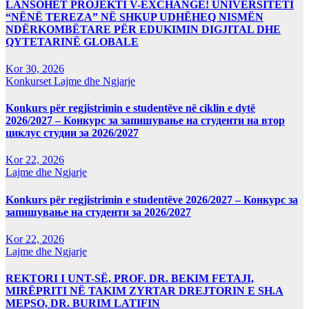
LANSOHET PROJEKTI V-EXCHANGE! UNIVERSITETI
“NËNË TEREZA” NË SHKUP UDHËHEQ NISMËN
NDËRKOMBËTARE PËR EDUKIMIN DIGJITAL DHE
QYTETARINË GLOBALE
Kor 30, 2026
Konkurset
Lajme dhe Ngjarje
Konkurs për regjistrimin e studentëve në ciklin e dytë
2026/2027 – Конкурс за запишување на студенти на втор
циклус студии за 2026/2027
Kor 22, 2026
Lajme dhe Ngjarje
Konkurs për regjistrimin e studentëve 2026/2027 – Конкурс за
запишување на студенти за 2026/2027
Kor 22, 2026
Lajme dhe Ngjarje
REKTORI I UNT-SË, PROF. DR. BEKIM FETAJI,
MIRËPRITI NË TAKIM ZYRTAR DREJTORIN E SH.A
MEPSO, DR. BURIM LATIFIN