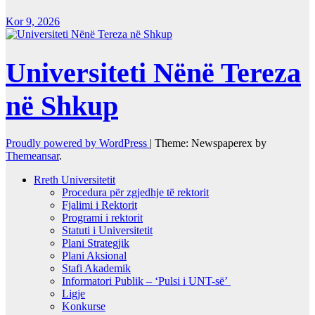
Kor 9, 2026
Universiteti Nënë Tereza
në Shkup
Proudly powered by WordPress
|
Theme: Newspaperex by
Themeansar
.
Rreth Universitetit
Procedura për zgjedhje të rektorit
Fjalimi i Rektorit
Programi i rektorit
Statuti i Universitetit
Plani Strategjik
Plani Aksional
Stafi Akademik
Informatori Publik – ‘Pulsi i UNT-së’
Ligje
Konkurse