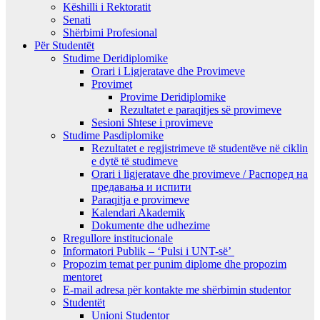
Këshilli i Rektoratit
Senati
Shërbimi Profesional
Për Studentët
Studime Deridiplomike
Orari i Ligjeratave dhe Provimeve
Provimet
Provime Deridiplomike
Rezultatet e paraqitjes së provimeve
Sesioni Shtese i provimeve
Studime Pasdiplomike
Rezultatet e regjistrimeve të studentëve në ciklin
e dytë të studimeve
Orari i ligjeratave dhe provimeve / Распоред на
предавањa и испити
Paraqitja e provimeve
Kalendari Akademik
Dokumente dhe udhezime
Rregullore institucionale
Informatori Publik – ‘Pulsi i UNT-së’
Propozim temat per punim diplome dhe propozim
mentoret
E-mail adresa për kontakte me shërbimin studentor
Studentët
Unioni Studentor