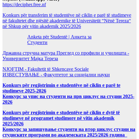
https://decipher.free.nf
Konkurs për transferim të studentëve në ciklin e parë të studimeve
në fakultetet dhe njësitë akademike të Universitetit “Nënë Tereza“
në Shkup për vitin akademik 2025/2026
Anketa për Studentë | Анкета за
Студенти
Државна стручна матура Преглед со профили и училишта -
Универзитет Мајка Тереза
NJOFTIM - Fakultetit të Shkencave Sociale
ИЗВЕСТУВАЊЕ - Факултетот за социјални науки
Konkurs për regjistrimin e studentëve në ciklin e parë te
studimeve 2025-2026
Конкурс за упис на студенти на прв циклус на студии 2025-
2026
Konkurs për regjistrimin e studentëve në ciklin e dytë të
studimeve në programet studimore në vitin akademik
2025/2026
Конкурс за запишување студенти на втор циклус студии на
студиските програми во академската 2025/2026 година