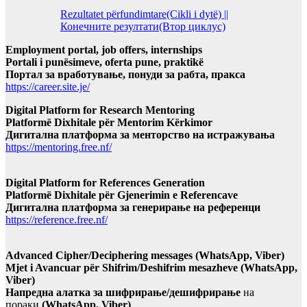
Rezultatet përfundimtare(Cikli i dytë) ||
Конечните резултати(Втор циклус)
Employment portal, job offers, internships
Portali i punësimeve, oferta pune, praktikë
Портал за вработување, понуди за рабта, пракса
https://career.site.je/
Digital Platform for Research Mentoring
Platformë Dixhitale për Mentorim Kërkimor
Дигитална платформа за менторство на истражувања
https://mentoring.free.nf/
Digital Platform for References Generation
Platformë Dixhitale për Gjenerimin e Referencave
Дигитална платформа за генерирање на референци
https://reference.free.nf/
Advanced Cipher/Deciphering messages (WhatsApp, Viber)
Mjet i Avancuar për Shifrim/Deshifrim mesazheve (WhatsApp,
Viber)
Напредна алатка за шифрирање/дешифрирање
на
пораки
(WhatsApp, Viber)