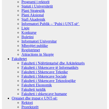
Programi i rektorit
Statuti i Universitetit
Plani Strategjik
Plani Aksional
Stafi Akademik
Informatori Publik – ‘Pulsi i UNT-së’
Ligje
Konkurse
Buletini
Informatori Universitar
Mbrojtjet publike
Regjistrimet
Attractions in Skopje
Fakultetet
Fakulteti i Ndërtimtarisë dhe Arkitekturës
Fakulteti i Shkencave të Informatikës
Fakulteti i Shkencave Teknike
Fakulteti i Shkencave Sociale
Fakulteti i Shkencave Teknologjike
Fakulteti Ekonomik
Fakulteti juridik
Fakulteti i shkencave humane
Organet dhe trupat e UNT-së:
Rektori
Prorektorët