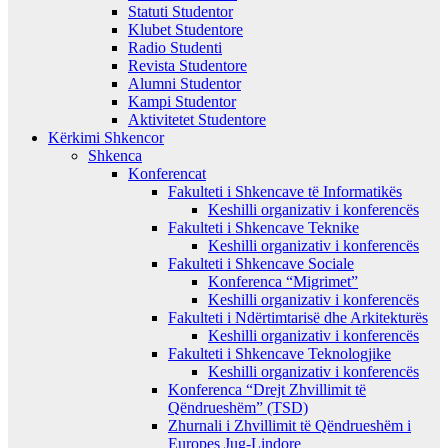
Statuti Studentor
Klubet Studentore
Radio Studenti
Revista Studentore
Alumni Studentor
Kampi Studentor
Aktivitetet Studentore
Kërkimi Shkencor
Shkenca
Konferencat
Fakulteti i Shkencave të Informatikës
Keshilli organizativ i konferencës
Fakulteti i Shkencave Teknike
Keshilli organizativ i konferencës
Fakulteti i Shkencave Sociale
Konferenca “Migrimet”
Keshilli organizativ i konferencës
Fakulteti i Ndërtimtarisë dhe Arkitekturës
Keshilli organizativ i konferencës
Fakulteti i Shkencave Teknologjike
Keshilli organizativ i konferencës
Konferenca “Drejt Zhvillimit të
Qëndrueshëm” (TSD)
Zhurnali i Zhvillimit të Qëndrueshëm i
Europes Jug-Lindore