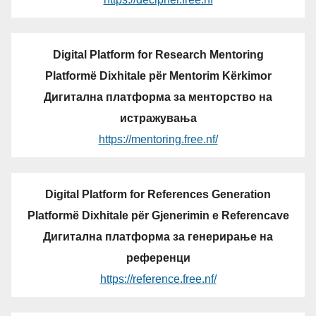
Digital Platform for Research Mentoring
Platformë Dixhitale për Mentorim Kërkimor
Дигитална платформа за менторство на
истражувања
https://mentoring.free.nf/
Digital Platform for References Generation
Platformë Dixhitale për Gjenerimin e Referencave
Дигитална платформа за генерирање на
референци
https://reference.free.nf/