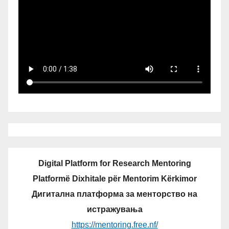
Digital Platform for Research Mentoring
Platformë Dixhitale për Mentorim Kërkimor
Дигитална платформа за менторство на
истражувања
https://mentoring.free.nf/