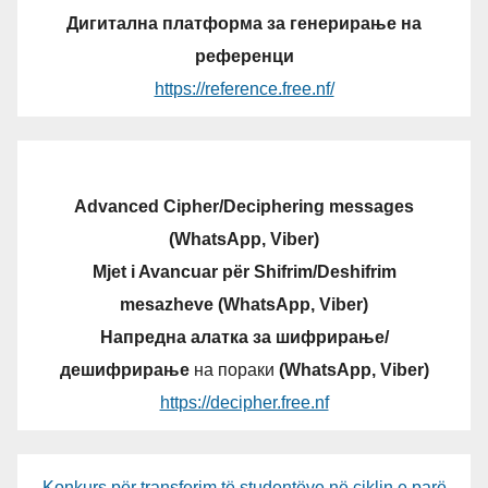
Дигитална платформа за генерирање на
референци
https://reference.free.nf/
Advanced Cipher/Deciphering messages
(WhatsApp, Viber)
Mjet i Avancuar për Shifrim/Deshifrim
mesazheve (WhatsApp, Viber)
Напредна алатка за шифрирање/
дешифрирање
на пораки
(WhatsApp, Viber)
https://decipher.free.nf
Konkurs për transferim të studentëve në ciklin e parë