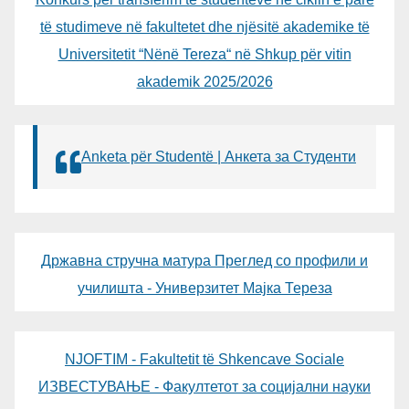
të studimeve në fakultetet dhe njësitë akademike të
Universitetit “Nënë Tereza“ në Shkup për vitin
akademik 2025/2026
Anketa për Studentë | Анкета за Студенти
Државна стручна матура Преглед со профили и
училишта - Универзитет Мајка Тереза
NJOFTIM - Fakultetit të Shkencave Sociale
ИЗВЕСТУВАЊЕ - Факултетот за социјални науки