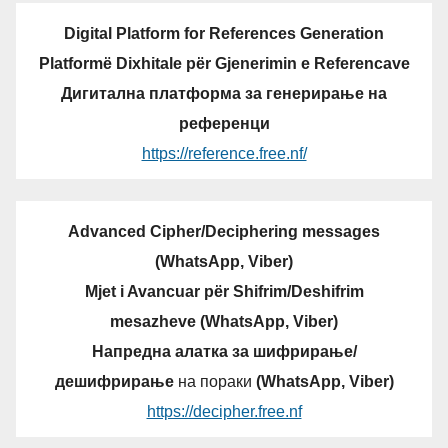
Digital Platform for References Generation
Platformë Dixhitale për Gjenerimin e Referencave
Дигитална платформа за генерирање на
референци
https://reference.free.nf/
Advanced Cipher/Deciphering messages
(WhatsApp, Viber)
Mjet i Avancuar për Shifrim/Deshifrim
mesazheve (WhatsApp, Viber)
Напредна алатка за шифрирање/
дешифрирање
на пораки
(WhatsApp, Viber)
https://decipher.free.nf