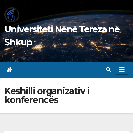
Skip
to
content
Universiteti Nënë Tereza në
Shkup
Keshilli organizativ i
konferencës