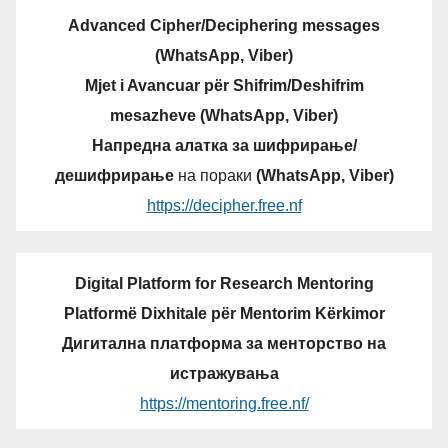
Advanced Cipher/Deciphering messages
(WhatsApp, Viber)
Mjet i Avancuar për Shifrim/Deshifrim
mesazheve (WhatsApp, Viber)
Напредна алатка за шифрирање/
дешифрирање
на пораки
(WhatsApp, Viber)
https://decipher.free.nf
Digital Platform for Research Mentoring
Platformë Dixhitale për Mentorim Kërkimor
Дигитална платформа за менторство на
истражувања
https://mentoring.free.nf/