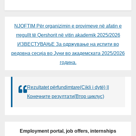
NJOFTIM Për organizimin e provimeve në afatin e
rregullt të Qershorit në vitin akademik 2025/2026
ИЗВЕСТУВАЊЕ За одржување на испити во
редовна сесија во Јуни во академската 2025/2026
година.
Rezultatet përfundimtare(Cikli i dytë) ||
Конечните резултати(Втор циклус)
Employment portal, job offers, internships