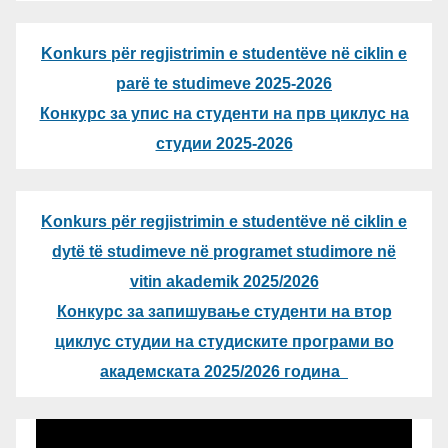
Konkurs për regjistrimin e studentëve në ciklin e
parë te studimeve 2025-2026
Конкурс за упис на студенти на прв циклус на
студии 2025-2026
Konkurs për regjistrimin e studentëve në ciklin e
dytë të studimeve në programet studimore në
vitin akademik 2025/2026
Конкурс за запишување студенти на втор
циклус студии на студиските програми во
академската 2025/2026 година