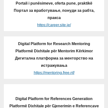
Portali i punësimeve, oferta pune, praktikë
Портал за вработување, понуди за рабта,
пракса
https://career.site.je/
Digital Platform for Research Mentoring
Platformë Dixhitale për Mentorim Kërkimor
Дигитална платформа за менторство на
истражувања
https://mentoring.free.nf/
Digital Platform for References Generation
Platformë Dixhitale për Gjenerimin e Referencave