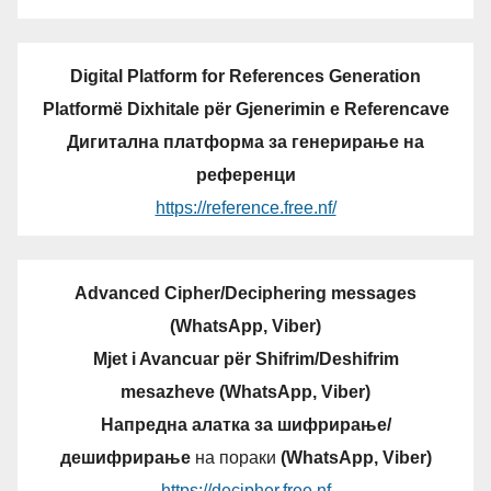
Digital Platform for References Generation
Platformë Dixhitale për Gjenerimin e Referencave
Дигитална платформа за генерирање на
референци
https://reference.free.nf/
Advanced Cipher/Deciphering messages
(WhatsApp, Viber)
Mjet i Avancuar për Shifrim/Deshifrim
mesazheve (WhatsApp, Viber)
Напредна алатка за шифрирање/
дешифрирање
на пораки
(WhatsApp, Viber)
https://decipher.free.nf