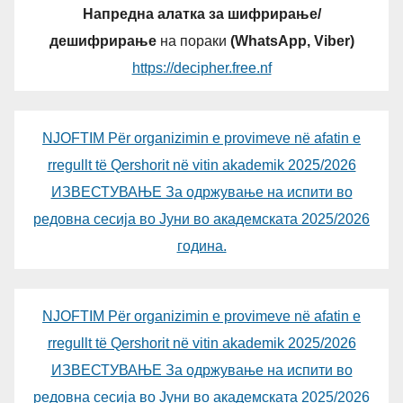
Напредна алатка за шифрирање/
дешифрирање
на пораки
(WhatsApp, Viber)
https://decipher.free.nf
NJOFTIM Për organizimin e provimeve në afatin e
rregullt të Qershorit në vitin akademik 2025/2026
ИЗВЕСТУВАЊЕ За одржување на испити во
редовна сесија во Јуни во академската 2025/2026
година.
NJOFTIM Për organizimin e provimeve në afatin e
rregullt të Qershorit në vitin akademik 2025/2026
ИЗВЕСТУВАЊЕ За одржување на испити во
редовна сесија во Јуни во академската 2025/2026