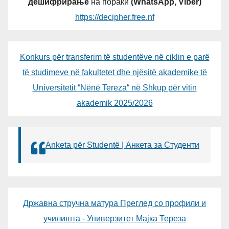
дешифрирање
на пораки
(WhatsApp, Viber)
https://decipher.free.nf
Konkurs për transferim të studentëve në ciklin e parë
të studimeve në fakultetet dhe njësitë akademike të
Universitetit “Nënë Tereza“ në Shkup për vitin
akademik 2025/2026
Anketa për Studentë | Анкета за Студенти
Државна стручна матура Преглед со профили и
училишта - Универзитет Мајка Тереза