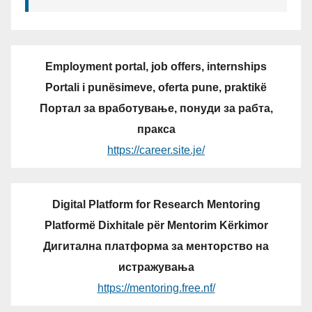
Employment portal, job offers, internships
Portali i punësimeve, oferta pune, praktikë
Портал за вработување, понуди за рабта,
пракса
https://career.site.je/
Digital Platform for Research Mentoring
Platformë Dixhitale për Mentorim Kërkimor
Дигитална платформа за менторство на
истражувања
https://mentoring.free.nf/