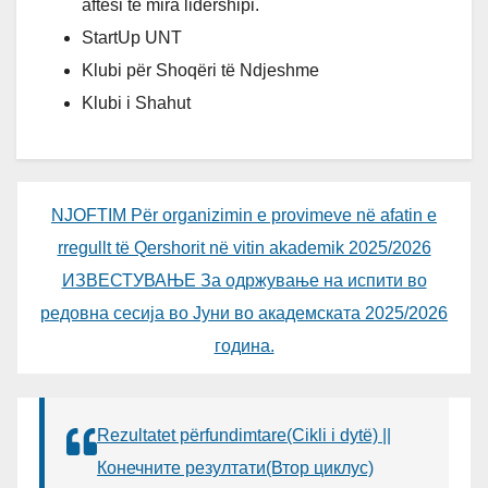
aftësi të mira lidershipi.
StartUp UNT
Klubi për Shoqëri të Ndjeshme
Klubi i Shahut
NJOFTIM Për organizimin e provimeve në afatin e
rregullt të Qershorit në vitin akademik 2025/2026
ИЗВЕСТУВАЊЕ За одржување на испити во
редовна сесија во Јуни во академската 2025/2026
година.
Rezultatet përfundimtare(Cikli i dytë) ||
Конечните резултати(Втор циклус)