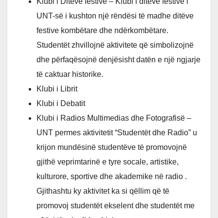
Klubi i Ditëve festive – Klubi i ditëve festive i
UNT-së i kushton një rëndësi të madhe ditëve
festive kombëtare dhe ndërkombëtare.
Studentët zhvillojnë aktivitete që simbolizojnë
dhe përfaqësojnë denjësisht datën e një ngjarje
të caktuar historike.
Klubi i Librit
Klubi i Debatit
Klubi i Radios Multimedias dhe Fotografisë –
UNT permes aktivitetit “Studentët dhe Radio” u
krijon mundësinë studentëve të promovojnë
gjithë veprimtarinë e tyre socale, artistike,
kulturore, sportive dhe akademike në radio .
Gjithashtu ky aktivitet ka si qëllim që të
promovoj studentët ekselent dhe studentët me