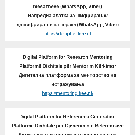
mesazheve (WhatsApp, Viber)
Напредна алатка за шифрирање/
дешифрирање
на пораки
(WhatsApp, Viber)
https://decipher.free.nf
Digital Platform for Research Mentoring
Platformë Dixhitale për Mentorim Kërkimor
Дигитална платформа за менторство на
истражувања
https://mentoring.free.nf/
Digital Platform for References Generation
Platformë Dixhitale për Gjenerimin e Referencave
Дигитална платформа за генерирање на