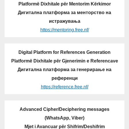
Platformë Dixhitale për Mentorim Kërkimor
Дигитална платформа за менторство на
истражувања
https://mentoring.free.nf/
Digital Platform for References Generation
Platformë Dixhitale për Gjenerimin e Referencave
Дигитална платформа за генерирање на
референци
https://reference.free.nf/
Advanced Cipher/Deciphering messages
(WhatsApp, Viber)
Mjet i Avancuar për Shifrim/Deshifrim