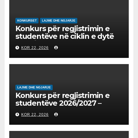
EDUKIMIN DIGJITAL DHE
QYTETARINË GLOBALE
KONKURSET
LAJME DHE NGJARJE
Konkurs për regjistrimin e
studentëve në ciklin e dytë
2026/2027 – Конкурс за
KOR 22, 2026
запишување на студенти
на втор циклус студии за
2026/2027
LAJME DHE NGJARJE
Konkurs për regjistrimin e
studentëve 2026/2027 –
Конкурс за запишување на
KOR 22, 2026
студенти за 2026/2027