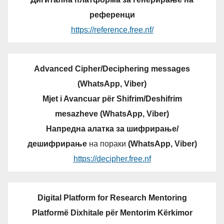
референци
https://reference.free.nf/
Advanced Cipher/Deciphering messages
(WhatsApp, Viber)
Mjet i Avancuar për Shifrim/Deshifrim
mesazheve (WhatsApp, Viber)
Напредна алатка за шифрирање/
дешифрирање
на пораки
(WhatsApp, Viber)
https://decipher.free.nf
Digital Platform for Research Mentoring
Platformë Dixhitale për Mentorim Kërkimor