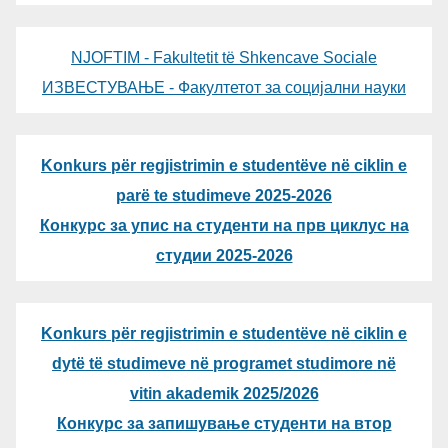
NJOFTIM - Fakultetit të Shkencave Sociale
ИЗВЕСТУВАЊЕ - Факултетот за социјални науки
Konkurs për regjistrimin e studentëve në ciklin e
parë te studimeve 2025-2026
Конкурс за упис на студенти на прв циклус на
студии 2025-2026
Konkurs për regjistrimin e studentëve në ciklin e
dytë të studimeve në programet studimore në
vitin akademik 2025/2026
Конкурс за запишување студенти на втор