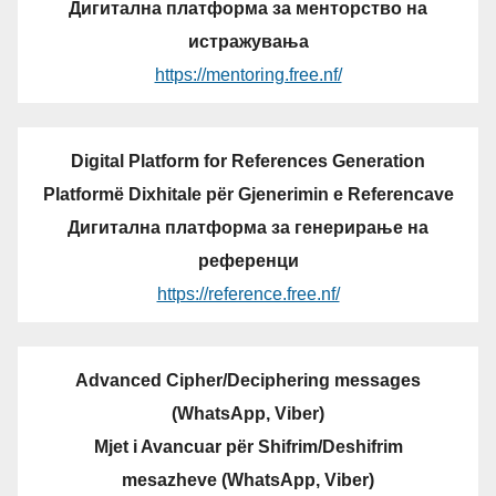
Дигитална платформа за менторство на
истражувања
https://mentoring.free.nf/
Digital Platform for References Generation
Platformë Dixhitale për Gjenerimin e Referencave
Дигитална платформа за генерирање на
референци
https://reference.free.nf/
Advanced Cipher/Deciphering messages
(WhatsApp, Viber)
Mjet i Avancuar për Shifrim/Deshifrim
mesazheve (WhatsApp, Viber)