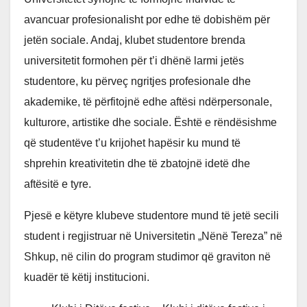
avancuar profesionalisht por edhe të dobishëm për
jetën sociale. Andaj, klubet studentore brenda
universitetit formohen për t’i dhënë larmi jetës
studentore, ku përveç ngritjes profesionale dhe
akademike, të përfitojnë edhe aftësi ndërpersonale,
kulturore, artistike dhe sociale. Është e rëndësishme
që studentëve t’u krijohet hapësir ku mund të
shprehin kreativitetin dhe të zbatojnë idetë dhe
aftësitë e tyre.
Pjesë e këtyre klubeve studentore mund të jetë secili
student i regjistruar në Universitetin „Nënë Tereza” në
Shkup, në cilin do program studimor që graviton në
kuadër të këtij institucioni.