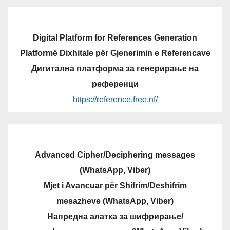
Digital Platform for References Generation
Platformë Dixhitale për Gjenerimin e Referencave
Дигитална платформа за генерирање на
референци
https://reference.free.nf/
Advanced Cipher/Deciphering messages
(WhatsApp, Viber)
Mjet i Avancuar për Shifrim/Deshifrim
mesazheve (WhatsApp, Viber)
Напредна алатка за шифрирање/