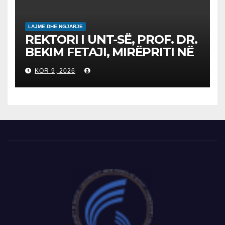
LAJME DHE NGJARJE
REKTORI I UNT-SË, PROF. DR.
BEKIM FETAJI, MIRËPRITI NË
TAKIM ZYRTAR DREJTORIN E
KOR 9, 2026
SH.A MEPSO, DR. BURIM
LATIFIN