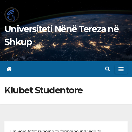
Skip
to
content
Universiteti Nënë Tereza në
Shkup
Klubet Studentore
Universitetet synojnë të formojnë individë të