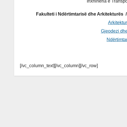
Inxhineria e Transp
Fakulteti i Ndërtimtarisë dhe Arkitektur
Arkitektu
Gjeodezi dhe
Ndërtimtar
[/vc_column_text][/vc_column][/vc_row]