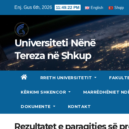
Skip
Enj. Gus 6th, 2026
11:49:23 PM
English
Shqip
to
content
Universiteti Nënë
Tereza në Shkup
RRETH UNIVERSITETIT
FAKULT
KËRKIMI SHKENCOR
MARRËDHËNIET N
DOKUMENTE
KONTAKT
Rezultatet e paraqitjes së 