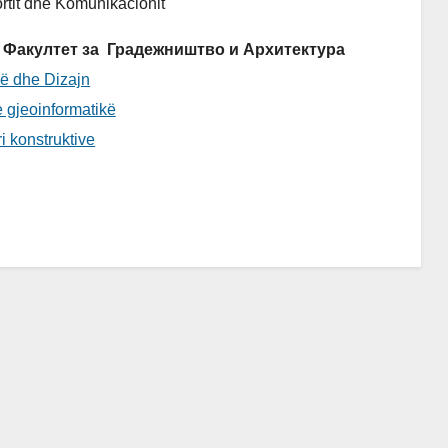
ortit dhe Komunikacionit
ës / Факултет за Градежништво и Архитектура
rë dhe Dizajn
 gjeoinformatikë
i konstruktive