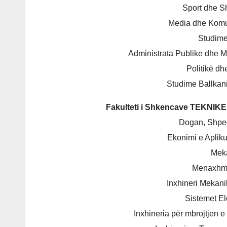
Sport dhe S
Media dhe Komu
Studime
Administrata Publike dhe 
Politikё d
Studime Ballkan
Fakulteti i Shkencave TEKNI
Dogan, Shped
Ekonimi e Aplik
Meka
Menaxhme
Inxhineri Mekan
Sistemet El
Inxhineria për mbrojtjen e