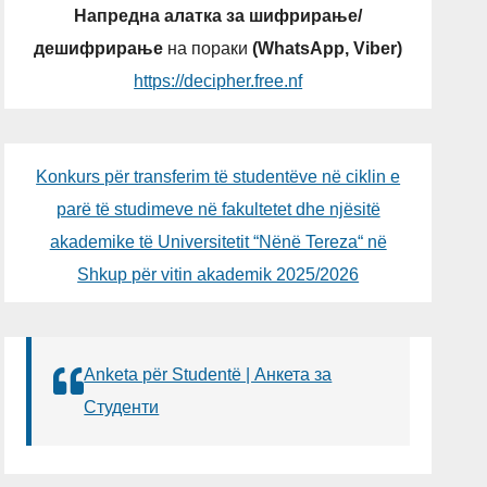
Напредна алатка за шифрирање/
дешифрирање
на пораки
(WhatsApp, Viber)
https://decipher.free.nf
Konkurs për transferim të studentëve në ciklin e
parë të studimeve në fakultetet dhe njësitë
akademike të Universitetit “Nënë Tereza“ në
Shkup për vitin akademik 2025/2026
Anketa për Studentë | Анкета за
Студенти