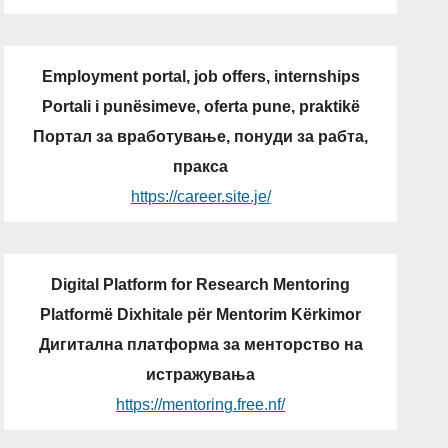
Employment portal, job offers, internships
Portali i punësimeve, oferta pune, praktikë
Портал за вработување, понуди за рабта,
пракса
https://career.site.je/
Digital Platform for Research Mentoring
Platformë Dixhitale për Mentorim Kërkimor
Дигитална платформа за менторство на
истражувања
https://mentoring.free.nf/