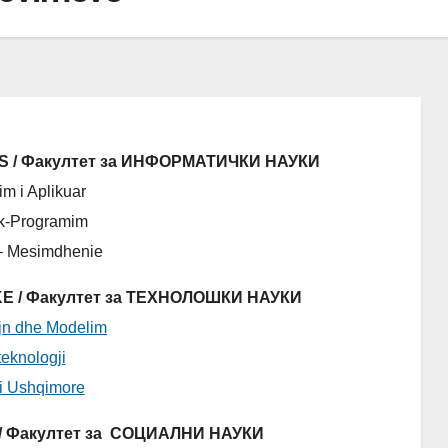
IKËS / Факултет за ИНФОРМАТИЧКИ НАУКИ
m i Aplikuar
ik-Programim
 – Mesimdhenie
IKE / Факултет за ТЕХНОЛОШКИ НАУКИ
ajn dhe Modelim
eknologji
ji Ushqimore
LE/ Факултет за СОЦИАЛНИ НАУКИ