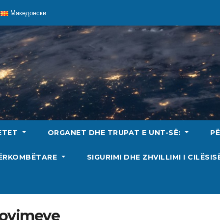
Македонски
ETET
ORGANET DHE TRUPAT E UNT-SË:
P
DËRKOMBËTARE
SIGURIMI DHE ZHVILLIMI I CILËSI
provimeve