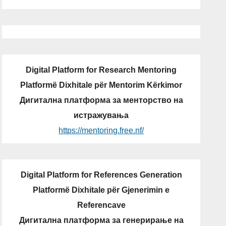
Digital Platform for Research Mentoring
Platformë Dixhitale për Mentorim Kërkimor
Дигитална платформа за менторство на
истражувања
https://mentoring.free.nf/
Digital Platform for References Generation
Platformë Dixhitale për Gjenerimin e
Referencave
Дигитална платформа за генерирање на