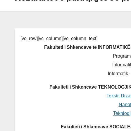
[vc_row][vc_column][vc_column_text]
Fakulteti i Shkencave të INFORMAT
Programi
Informat
Informatik
Fakulteti i Shkencave TEKNOLOGJ
Tekstil Diz
Nanot
Teknlog
Fakulteti i Shkencave SOCIA