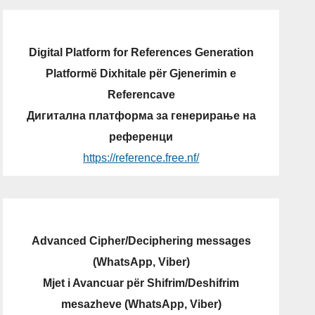
Digital Platform for References Generation
Platformë Dixhitale për Gjenerimin e
Referencave
Дигитална платформа за генерирање на
референци
https://reference.free.nf/
Advanced Cipher/Deciphering messages
(WhatsApp, Viber)
Mjet i Avancuar për Shifrim/Deshifrim
mesazheve (WhatsApp, Viber)