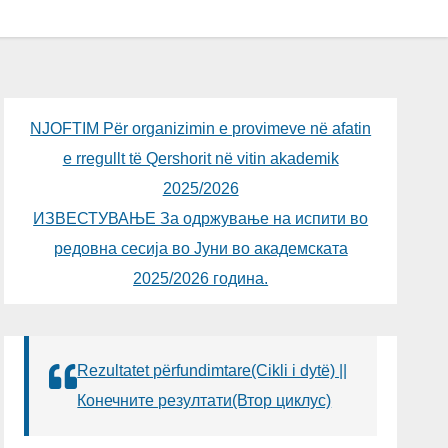
NJOFTIM Për organizimin e provimeve në afatin
e rregullt të Qershorit në vitin akademik
2025/2026
ИЗВЕСТУВАЊЕ За одржување на испити во
редовна сесија во Јуни во академската
2025/2026 година.
Rezultatet përfundimtare(Cikli i dytë) ||
Конечните резултати(Втор циклус)