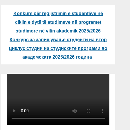
Konkurs për regjistrimin e studentëve në
ciklin e dytë të studimeve në programet
studimore në vitin akademik 2025/2026
Конкурс за запишување студенти на втор
циклус студии на студиските програми во
академската 2025/2026 година