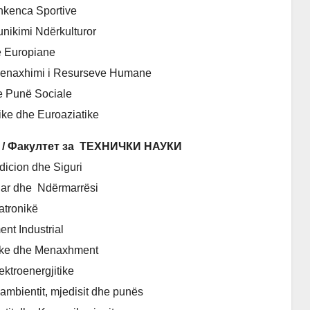
hkenca Sportive
nikimi Ndërkulturor
 Europiane
Menaxhimi i Resurseve Humane
he Punё Sociale
ike dhe Euroaziatike
KE / Факултет за ТЕХНИЧКИ НАУКИ
icion dhe Siguri
uar dhe Ndërmarrësi
tronikë
nt Industrial
ike dhe Menaxhment
ektroenergjitike
 ambientit, mjedisit dhe punës