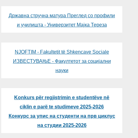
Државна стручна матура Преглед со профили
и училишта - Универзитет Мајка Тереза
NJOFTIM - Fakultetit të Shkencave Sociale
ИЗВЕСТУВАЊЕ - Факултетот за социјални
науки
Konkurs për regjistrimin e studentëve në
ciklin e parë te studimeve 2025-2026
Конкурс за упис на студенти на прв циклус
на студии 2025-2026