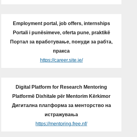
Employment portal, job offers, internships
Portali i punësimeve, oferta pune, praktikë
Портал за вработување, понуди за рабта,
пракса
https://career.site.je/
Digital Platform for Research Mentoring
Platformë Dixhitale për Mentorim Kërkimor
Дигитална платформа за менторство на
истражувања
https://mentoring.free.nf/