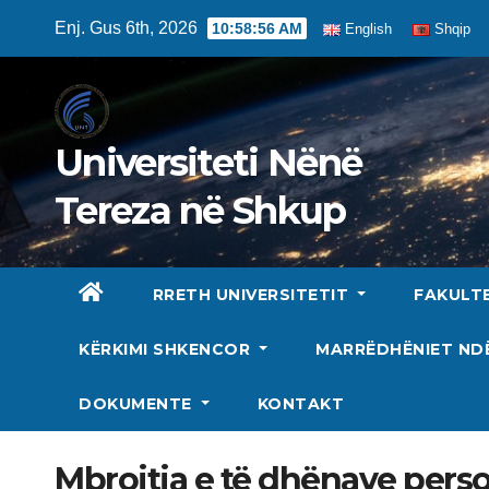
Skip
Enj. Gus 6th, 2026
10:58:57 AM
English
Shqip
to
content
Universiteti Nënë
Tereza në Shkup
RRETH UNIVERSITETIT
FAKULT
KËRKIMI SHKENCOR
MARRËDHËNIET N
DOKUMENTE
KONTAKT
Mbrojtja e të dhënave pers