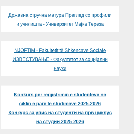
Државна стручна матура Преглед со профили
и училишта - Универзитет Мајка Тереза
NJOFTIM - Fakultetit të Shkencave Sociale
ИЗВЕСТУВАЊЕ - Факултетот за социјални
науки
Konkurs për regjistrimin e studentëve në
ciklin e parë te studimeve 2025-2026
Конкурс за упис на студенти на прв циклус
на студии 2025-2026