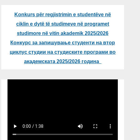
Konkurs për regjistrimin e studentëve në
ciklin e dytë të studimeve në programet
studimore në vitin akademik 2025/2026
Конкурс за запишување студенти на втор
циклус студии на студиските програми во
академската 2025/2026 година