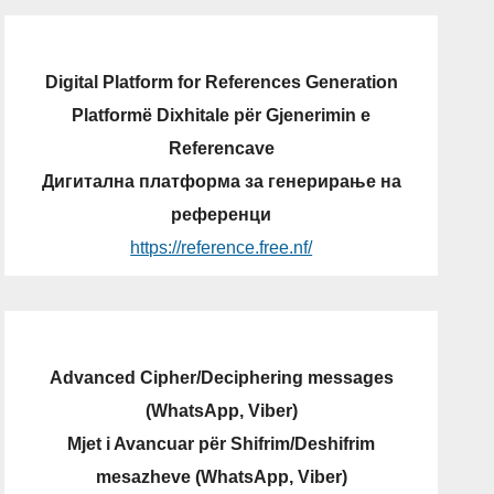
Digital Platform for References Generation
Platformë Dixhitale për Gjenerimin e
Referencave
Дигитална платформа за генерирање на
референци
https://reference.free.nf/
Advanced Cipher/Deciphering messages
(WhatsApp, Viber)
Mjet i Avancuar për Shifrim/Deshifrim
mesazheve (WhatsApp, Viber)