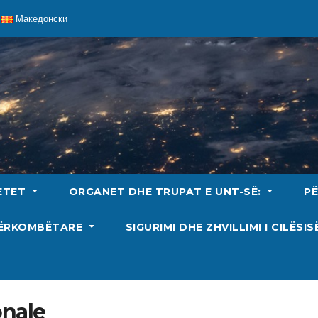
Македонски
ETET
ORGANET DHE TRUPAT E UNT-SË:
P
DËRKOMBËTARE
SIGURIMI DHE ZHVILLIMI I CILËSI
onale