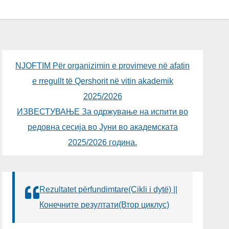
NJOFTIM Për organizimin e provimeve në afatin
e rregullt të Qershorit në vitin akademik
2025/2026
ИЗВЕСТУВАЊЕ За одржување на испити во
редовна сесија во Јуни во академската
2025/2026 година.
Rezultatet përfundimtare(Cikli i dytë) ||
Конечните резултати(Втор циклус)