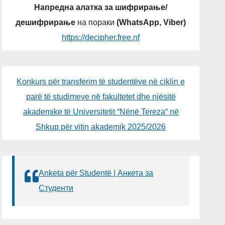
Напредна алатка за шифрирање/
дешифрирање
на пораки
(WhatsApp, Viber)
https://decipher.free.nf
Konkurs për transferim të studentëve në ciklin e
parë të studimeve në fakultetet dhe njësitë
akademike të Universitetit “Nënë Tereza“ në
Shkup për vitin akademik 2025/2026
Anketa për Studentë | Анкета за
Студенти