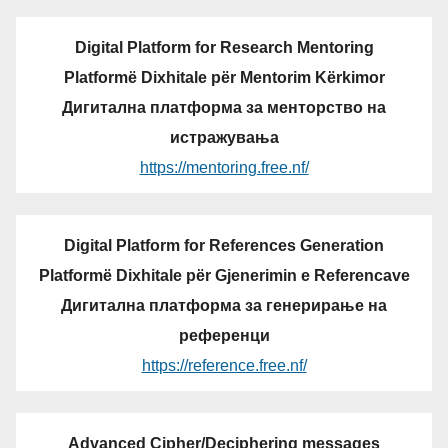
Digital Platform for Research Mentoring
Platformë Dixhitale për Mentorim Kërkimor
Дигитална платформа за менторство на
истражувања
https://mentoring.free.nf/
Digital Platform for References Generation
Platformë Dixhitale për Gjenerimin e Referencave
Дигитална платформа за генерирање на
референци
https://reference.free.nf/
Advanced Cipher/Deciphering messages