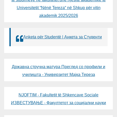
Universitetit “Nënë Tereza“ në Shkup për vitin
akademik 2025/2026
Anketa për Studentë | Анкета за Студенти
Државна стручна матура Преглед со профили и
училишта - Универзитет Мајка Тереза
NJOFTIM - Fakultetit të Shkencave Sociale
ИЗВЕСТУВАЊЕ - Факултетот за социјални науки