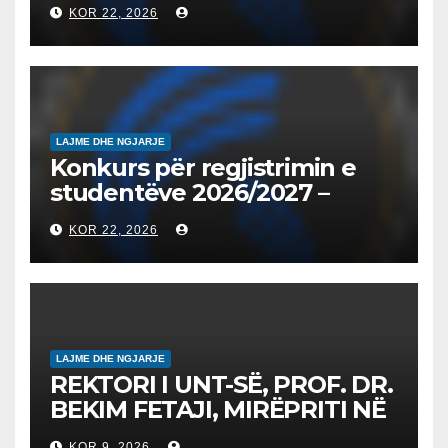
2026/2027 – Конкурс за
KOR 22, 2026
запишување на студенти
на втор циклус студии за
2026/2027
LAJME DHE NGJARJE
Konkurs për regjistrimin e
studentëve 2026/2027 –
Конкурс за запишување на
KOR 22, 2026
студенти за 2026/2027
LAJME DHE NGJARJE
REKTORI I UNT-SË, PROF. DR.
BEKIM FETAJI, MIRËPRITI NË
TAKIM ZYRTAR DREJTORIN E
KOR 9, 2026