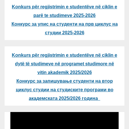
Konkurs për regjistrimin e studentëve në ciklin e
parë te studimeve 2025-2026
Конкурс за упис на студенти на прв циклус на
студии 2025-2026
Konkurs për regjistrimin e studentëve në ciklin e
dytë të studimeve në programet studimore në
vitin akademik 2025/2026
Конкурс за запишување студенти на втор
циклус студии на студиските програми во
академската 2025/2026 година