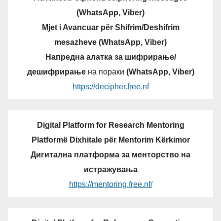
(WhatsApp, Viber)
Mjet i Avancuar për Shifrim/Deshifrim
mesazheve (WhatsApp, Viber)
Напредна алатка за шифрирање/
дешифрирање
на пораки
(WhatsApp, Viber)
https://decipher.free.nf
Digital Platform for Research Mentoring
Platformë Dixhitale për Mentorim Kërkimor
Дигитална платформа за менторство на
истражувања
https://mentoring.free.nf/