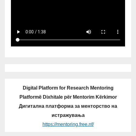
Digital Platform for Research Mentoring
Platformë Dixhitale për Mentorim Kërkimor
Дигитална платформа за менторство на
истражувања
https://mentoring.free.nf/