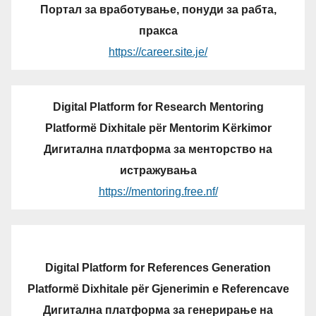
Портал за вработување, понуди за рабта,
пракса
https://career.site.je/
Digital Platform for Research Mentoring
Platformë Dixhitale për Mentorim Kërkimor
Дигитална платформа за менторство на
истражувања
https://mentoring.free.nf/
Digital Platform for References Generation
Platformë Dixhitale për Gjenerimin e Referencave
Дигитална платформа за генерирање на