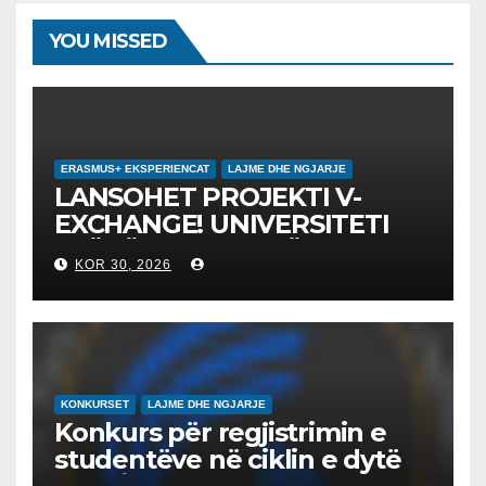
YOU MISSED
ERASMUS+ EKSPERIENCAT
LAJME DHE NGJARJE
LANSOHET PROJEKTI V-
EXCHANGE! UNIVERSITETI
“NËNË TEREZA” NË SHKUP
KOR 30, 2026
UDHËHEQ NISMËN
NDËRKOMBËTARE PËR
EDUKIMIN DIGJITAL DHE
QYTETARINË GLOBALE
KONKURSET
LAJME DHE NGJARJE
Konkurs për regjistrimin e
studentëve në ciklin e dytë