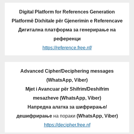
Digital Platform for References Generation
Platformë Dixhitale për Gjenerimin e Referencave
Дигитална платформа за генерирање на
референци
https://reference.free.nf/
Advanced Cipher/Deciphering messages
(WhatsApp, Viber)
Mjet i Avancuar për Shifrim/Deshifrim
mesazheve (WhatsApp, Viber)
Напредна алатка за шифрирање/
дешифрирање
на пораки
(WhatsApp, Viber)
https://decipher.free.nf