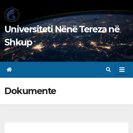
Skip
to
content
Universiteti Nënë Tereza në
Shkup
Dokumente