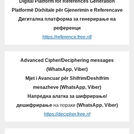
Digital Platform for References Generation
Platformë Dixhitale për Gjenerimin e Referencave
Дигитална платформа за генерирање на
референци
https://reference.free.nf/
Advanced Cipher/Deciphering messages
(WhatsApp, Viber)
Mjet i Avancuar për Shifrim/Deshifrim
mesazheve (WhatsApp, Viber)
Напредна алатка за шифрирање/
дешифрирање
на пораки
(WhatsApp, Viber)
https://decipher.free.nf