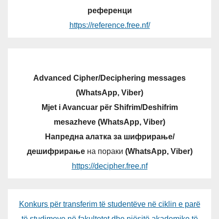
референци
https://reference.free.nf/
Advanced Cipher/Deciphering messages
(WhatsApp, Viber)
Mjet i Avancuar për Shifrim/Deshifrim
mesazheve (WhatsApp, Viber)
Напредна алатка за шифрирање/
дешифрирање
на пораки
(WhatsApp, Viber)
https://decipher.free.nf
Konkurs për transferim të studentëve në ciklin e parë
të studimeve në fakultetet dhe njësitë akademike të