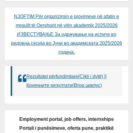
NJOFTIM Për organizimin e provimeve në afatin e
rregullt të Qershorit në vitin akademik 2025/2026
ИЗВЕСТУВАЊЕ За одржување на испити во
редовна сесија во Јуни во академската 2025/2026
година.
Rezultatet përfundimtare(Cikli i dytë) ||
Конечните резултати(Втор циклус)
Employment portal, job offers, internships
Portali i punësimeve, oferta pune, praktikë