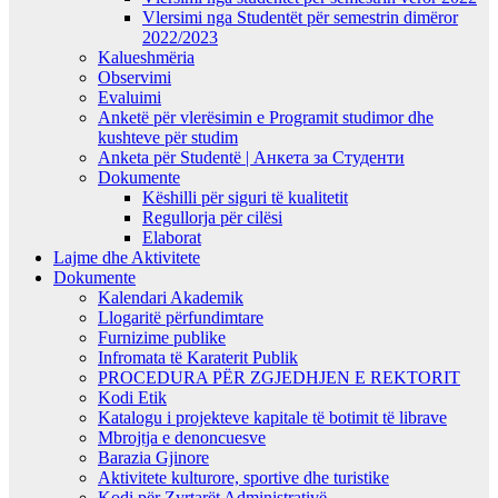
Vlersimi nga Studentët për semestrin dimëror
2022/2023
Kalueshmëria
Observimi
Evaluimi
Anketë për vlerësimin e Programit studimor dhe
kushteve për studim
Anketa për Studentë | Анкета за Студенти
Dokumente
Këshilli për siguri të kualitetit
Regullorja për cilësi
Elaborat
Lajme dhe Aktivitete
Dokumente
Kalendari Akademik
Llogaritë përfundimtare
Furnizime publike
Infromata të Karaterit Publik
PROCEDURA PËR ZGJEDHJEN E REKTORIT
Kodi Etik
Katalogu i projekteve kapitale të botimit të librave
Mbrojtja e denoncuesve
Barazia Gjinore
Aktivitete kulturore, sportive dhe turistike
Kodi për Zyrtarët Administrativë