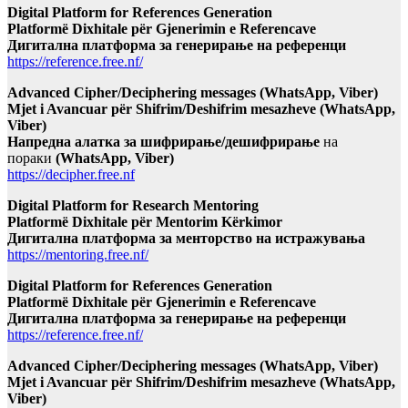
Digital Platform for References Generation
Platformë Dixhitale për Gjenerimin e Referencave
Дигитална платформа за генерирање на референци
https://reference.free.nf/
Advanced Cipher/Deciphering messages (WhatsApp, Viber)
Mjet i Avancuar për Shifrim/Deshifrim mesazheve (WhatsApp,
Viber)
Напредна алатка за шифрирање/дешифрирање
на
пораки
(WhatsApp, Viber)
https://decipher.free.nf
Digital Platform for Research Mentoring
Platformë Dixhitale për Mentorim Kërkimor
Дигитална платформа за менторство на истражувања
https://mentoring.free.nf/
Digital Platform for References Generation
Platformë Dixhitale për Gjenerimin e Referencave
Дигитална платформа за генерирање на референци
https://reference.free.nf/
Advanced Cipher/Deciphering messages (WhatsApp, Viber)
Mjet i Avancuar për Shifrim/Deshifrim mesazheve (WhatsApp,
Viber)