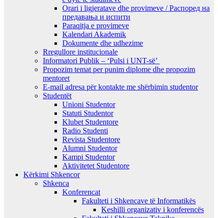
Orari i ligjeratave dhe provimeve / Распоред на
предавањa и испити
Paraqitja e provimeve
Kalendari Akademik
Dokumente dhe udhezime
Rregullore institucionale
Informatori Publik – ‘Pulsi i UNT-së’
Propozim temat per punim diplome dhe propozim
mentoret
E-mail adresa për kontakte me shërbimin studentor
Studentët
Unioni Studentor
Statuti Studentor
Klubet Studentore
Radio Studenti
Revista Studentore
Alumni Studentor
Kampi Studentor
Aktivitetet Studentore
Kërkimi Shkencor
Shkenca
Konferencat
Fakulteti i Shkencave të Informatikës
Keshilli organizativ i konferencës