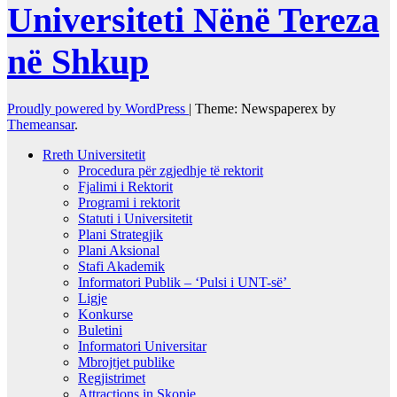
Universiteti Nënë Tereza
në Shkup
Proudly powered by WordPress
|
Theme: Newspaperex by
Themeansar
.
Rreth Universitetit
Procedura për zgjedhje të rektorit
Fjalimi i Rektorit
Programi i rektorit
Statuti i Universitetit
Plani Strategjik
Plani Aksional
Stafi Akademik
Informatori Publik – ‘Pulsi i UNT-së’
Ligje
Konkurse
Buletini
Informatori Universitar
Mbrojtjet publike
Regjistrimet
Attractions in Skopje