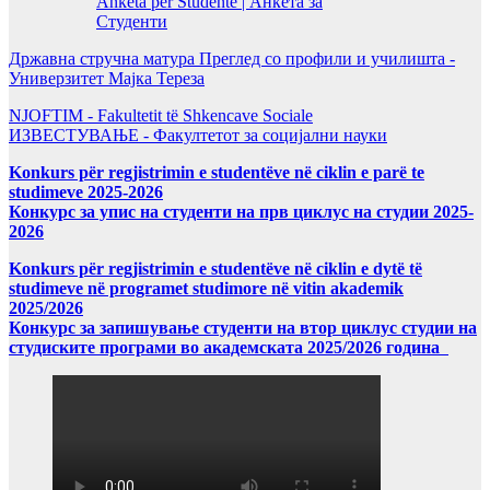
Anketa për Studentë | Анкета за
Студенти
Државна стручна матура Преглед со профили и училишта -
Универзитет Мајка Тереза
NJOFTIM - Fakultetit të Shkencave Sociale
ИЗВЕСТУВАЊЕ - Факултетот за социјални науки
Konkurs për regjistrimin e studentëve në ciklin e parë te
studimeve 2025-2026
Конкурс за упис на студенти на прв циклус на студии 2025-
2026
Konkurs për regjistrimin e studentëve në ciklin e dytë të
studimeve në programet studimore në vitin akademik
2025/2026
Конкурс за запишување студенти на втор циклус студии на
студиските програми во академската 2025/2026 година