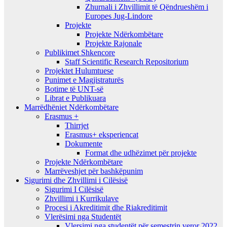
Zhurnali i Zhvillimit të Qëndrueshëm i
Europes Jug-Lindore
Projekte
Projekte Ndërkombëtare
Projekte Rajonale
Publikimet Shkencore
Staff Scientific Research Repositorium
Projektet Hulumtuese
Punimet e Magjistraturës
Botime të UNT-së
Librat e Publikuara
Marrëdhëniet Ndërkombëtare
Erasmus +
Thirrjet
Erasmus+ eksperiencat
Dokumente
Format dhe udhëzimet për projekte
Projekte Ndërkombëtare
Marrëveshjet për bashkëpunim
Sigurimi dhe Zhvillimi i Cilësisë
Sigurimi I Cilësisë
Zhvillimi i Kurrikulave
Procesi i Akreditimit dhe Riakreditimit
Vlerësimi nga Studentët
Vlersimi nga studentët për semestrin veror 2022