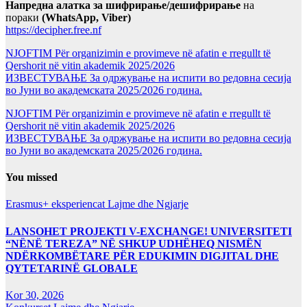
Напредна алатка за шифрирање/дешифрирање
на
пораки
(WhatsApp, Viber)
https://decipher.free.nf
NJOFTIM Për organizimin e provimeve në afatin e rregullt të
Qershorit në vitin akademik 2025/2026
ИЗВЕСТУВАЊЕ За одржување на испити во редовна сесија
во Јуни во академската 2025/2026 година.
NJOFTIM Për organizimin e provimeve në afatin e rregullt të
Qershorit në vitin akademik 2025/2026
ИЗВЕСТУВАЊЕ За одржување на испити во редовна сесија
во Јуни во академската 2025/2026 година.
You missed
Erasmus+ eksperiencat
Lajme dhe Ngjarje
LANSOHET PROJEKTI V-EXCHANGE! UNIVERSITETI
“NËNË TEREZA” NË SHKUP UDHËHEQ NISMËN
NDËRKOMBËTARE PËR EDUKIMIN DIGJITAL DHE
QYTETARINË GLOBALE
Kor 30, 2026