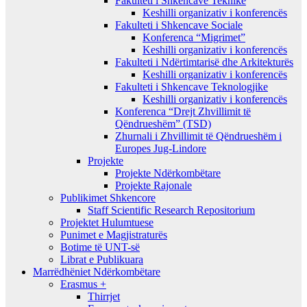
Fakulteti i Shkencave Teknike
Keshilli organizativ i konferencës
Fakulteti i Shkencave Sociale
Konferenca “Migrimet”
Keshilli organizativ i konferencës
Fakulteti i Ndërtimtarisë dhe Arkitekturës
Keshilli organizativ i konferencës
Fakulteti i Shkencave Teknologjike
Keshilli organizativ i konferencës
Konferenca “Drejt Zhvillimit të
Qëndrueshëm” (TSD)
Zhurnali i Zhvillimit të Qëndrueshëm i
Europes Jug-Lindore
Projekte
Projekte Ndërkombëtare
Projekte Rajonale
Publikimet Shkencore
Staff Scientific Research Repositorium
Projektet Hulumtuese
Punimet e Magjistraturës
Botime të UNT-së
Librat e Publikuara
Marrëdhëniet Ndërkombëtare
Erasmus +
Thirrjet