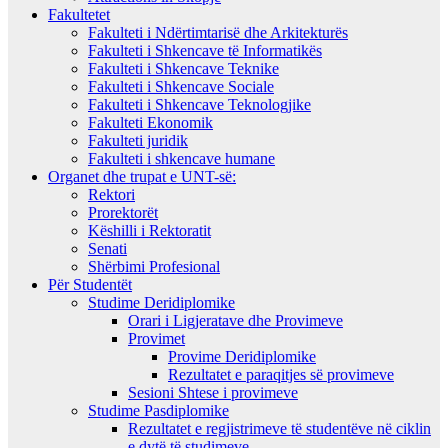
Fakultetet
Fakulteti i Ndërtimtarisë dhe Arkitekturës
Fakulteti i Shkencave të Informatikës
Fakulteti i Shkencave Teknike
Fakulteti i Shkencave Sociale
Fakulteti i Shkencave Teknologjike
Fakulteti Ekonomik
Fakulteti juridik
Fakulteti i shkencave humane
Organet dhe trupat e UNT-së:
Rektori
Prorektorët
Këshilli i Rektoratit
Senati
Shërbimi Profesional
Për Studentët
Studime Deridiplomike
Orari i Ligjeratave dhe Provimeve
Provimet
Provime Deridiplomike
Rezultatet e paraqitjes së provimeve
Sesioni Shtese i provimeve
Studime Pasdiplomike
Rezultatet e regjistrimeve të studentëve në ciklin
e dytë të studimeve