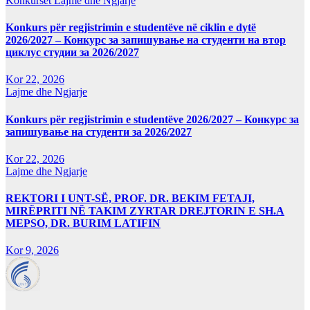
Konkurset
Lajme dhe Ngjarje
Konkurs për regjistrimin e studentëve në ciklin e dytë
2026/2027 – Конкурс за запишување на студенти на втор
циклус студии за 2026/2027
Kor 22, 2026
Lajme dhe Ngjarje
Konkurs për regjistrimin e studentëve 2026/2027 – Конкурс за
запишување на студенти за 2026/2027
Kor 22, 2026
Lajme dhe Ngjarje
REKTORI I UNT-SË, PROF. DR. BEKIM FETAJI,
MIRËPRITI NË TAKIM ZYRTAR DREJTORIN E SH.A
MEPSO, DR. BURIM LATIFIN
Kor 9, 2026