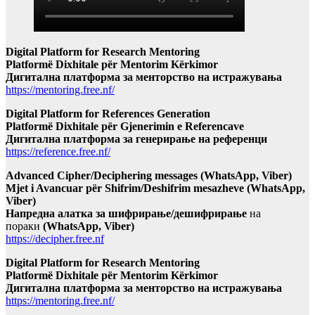
Digital Platform for Research Mentoring
Platformë Dixhitale për Mentorim Kërkimor
Дигитална платформа за менторство на истражувања
https://mentoring.free.nf/
Digital Platform for References Generation
Platformë Dixhitale për Gjenerimin e Referencave
Дигитална платформа за генерирање на референци
https://reference.free.nf/
Advanced Cipher/Deciphering messages (WhatsApp, Viber)
Mjet i Avancuar për Shifrim/Deshifrim mesazheve (WhatsApp,
Viber)
Напредна алатка за шифрирање/дешифрирање
на
пораки
(WhatsApp, Viber)
https://decipher.free.nf
Digital Platform for Research Mentoring
Platformë Dixhitale për Mentorim Kërkimor
Дигитална платформа за менторство на истражувања
https://mentoring.free.nf/