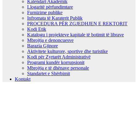
Kalendari Akademik
Llogaritë përfundimtare
Furnizime publike
Infromata të Karaterit Publik
PROCEDURA PËR ZGJEDHJEN E REKTORIT
Kodi Etik
Katalogu i projekteve kapitale të botimit të librave
Mbrojtja e denoncuesve
Barazia Gjinore
Aktivitete kulturore, sportive dhe turistike
Kodi për Zyrtarët Administrativë
Programi kundër korrupsionit
Mbrojtja e të dhënave personale
Standartet e Shërbimit
Kontakt