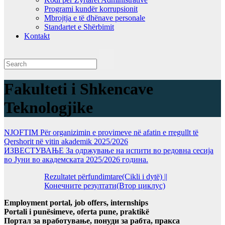
Programi kundër korrupsionit
Mbrojtja e të dhënave personale
Standartet e Shërbimit
Kontakt
Fakulteti i Shkencave
Teknologjike
NJOFTIM Për organizimin e provimeve në afatin e rregullt të
Qershorit në vitin akademik 2025/2026
ИЗВЕСТУВАЊЕ За одржување на испити во редовна сесија
во Јуни во академската 2025/2026 година.
Rezultatet përfundimtare(Cikli i dytë) ||
Конечните резултати(Втор циклус)
Employment portal, job offers, internships
Portali i punësimeve, oferta pune, praktikë
Портал за вработување, понуди за рабта, пракса