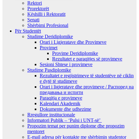
Rektori
Prorektorët
Këshilli i Rektoratit
Senati
Shërbimi Profesional
Për Studentët
Studime Deridiplomike
Orari i Ligjeratave dhe Provimeve
Provimet
Provime Deridiplomike
Rezultatet e paraqitjes së provimeve
Sesioni Shtese i provimeve
Studime Pasdiplomike
Rezultatet e regjistrimeve të studentëve në ciklin
e dytë të studimeve
Orari i ligjeratave dhe provimeve / Распоред на
предавањa и испити
Paraqitja e provimeve
Kalendari Akademik
Dokumente dhe udhezime
Rregullore institucionale
Informatori Publik – ‘Pulsi i UNT-së’
Propozim temat per punim diplome dhe propozim
mentoret
E-mail adresa për kontakte me shërbimin studentor