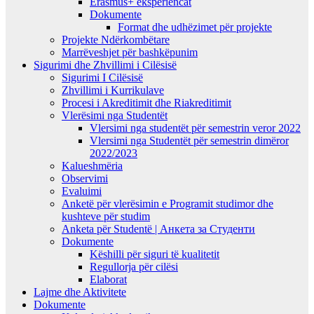
Erasmus+ eksperiencat
Dokumente
Format dhe udhëzimet për projekte
Projekte Ndërkombëtare
Marrëveshjet për bashkëpunim
Sigurimi dhe Zhvillimi i Cilësisë
Sigurimi I Cilësisë
Zhvillimi i Kurrikulave
Procesi i Akreditimit dhe Riakreditimit
Vlerësimi nga Studentët
Vlersimi nga studentët për semestrin veror 2022
Vlersimi nga Studentët për semestrin dimëror
2022/2023
Kalueshmëria
Observimi
Evaluimi
Anketë për vlerësimin e Programit studimor dhe
kushteve për studim
Anketa për Studentë | Анкета за Студенти
Dokumente
Këshilli për siguri të kualitetit
Regullorja për cilësi
Elaborat
Lajme dhe Aktivitete
Dokumente