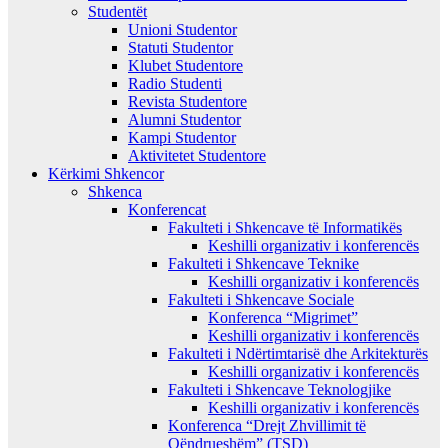
Studentët
Unioni Studentor
Statuti Studentor
Klubet Studentore
Radio Studenti
Revista Studentore
Alumni Studentor
Kampi Studentor
Aktivitetet Studentore
Kërkimi Shkencor
Shkenca
Konferencat
Fakulteti i Shkencave të Informatikës
Keshilli organizativ i konferencës
Fakulteti i Shkencave Teknike
Keshilli organizativ i konferencës
Fakulteti i Shkencave Sociale
Konferenca “Migrimet”
Keshilli organizativ i konferencës
Fakulteti i Ndërtimtarisë dhe Arkitekturës
Keshilli organizativ i konferencës
Fakulteti i Shkencave Teknologjike
Keshilli organizativ i konferencës
Konferenca “Drejt Zhvillimit të
Qëndrueshëm” (TSD)