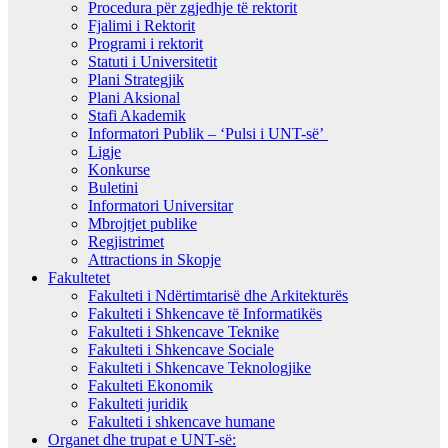
Procedura për zgjedhje të rektorit
Fjalimi i Rektorit
Programi i rektorit
Statuti i Universitetit
Plani Strategjik
Plani Aksional
Stafi Akademik
Informatori Publik – ‘Pulsi i UNT-së’
Ligje
Konkurse
Buletini
Informatori Universitar
Mbrojtjet publike
Regjistrimet
Attractions in Skopje
Fakultetet
Fakulteti i Ndërtimtarisë dhe Arkitekturës
Fakulteti i Shkencave të Informatikës
Fakulteti i Shkencave Teknike
Fakulteti i Shkencave Sociale
Fakulteti i Shkencave Teknologjike
Fakulteti Ekonomik
Fakulteti juridik
Fakulteti i shkencave humane
Organet dhe trupat e UNT-së: