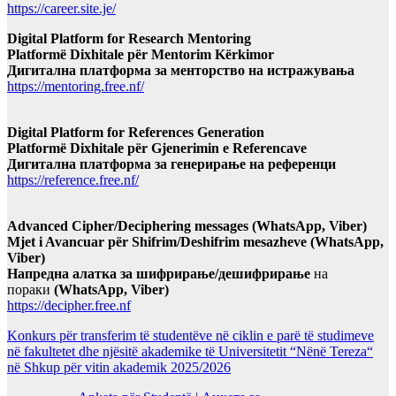
https://career.site.je/
Digital Platform for Research Mentoring
Platformë Dixhitale për Mentorim Kërkimor
Дигитална платформа за менторство на истражувања
https://mentoring.free.nf/
Digital Platform for References Generation
Platformë Dixhitale për Gjenerimin e Referencave
Дигитална платформа за генерирање на референци
https://reference.free.nf/
Advanced Cipher/Deciphering messages (WhatsApp, Viber)
Mjet i Avancuar për Shifrim/Deshifrim mesazheve (WhatsApp,
Viber)
Напредна алатка за шифрирање/дешифрирање
на
пораки
(WhatsApp, Viber)
https://decipher.free.nf
Konkurs për transferim të studentëve në ciklin e parë të studimeve
në fakultetet dhe njësitë akademike të Universitetit “Nënë Tereza“
në Shkup për vitin akademik 2025/2026