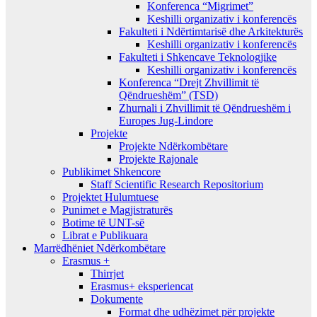
Konferenca “Migrimet”
Keshilli organizativ i konferencës
Fakulteti i Ndërtimtarisë dhe Arkitekturës
Keshilli organizativ i konferencës
Fakulteti i Shkencave Teknologjike
Keshilli organizativ i konferencës
Konferenca “Drejt Zhvillimit të
Qëndrueshëm” (TSD)
Zhurnali i Zhvillimit të Qëndrueshëm i
Europes Jug-Lindore
Projekte
Projekte Ndërkombëtare
Projekte Rajonale
Publikimet Shkencore
Staff Scientific Research Repositorium
Projektet Hulumtuese
Punimet e Magjistraturës
Botime të UNT-së
Librat e Publikuara
Marrëdhëniet Ndërkombëtare
Erasmus +
Thirrjet
Erasmus+ eksperiencat
Dokumente
Format dhe udhëzimet për projekte