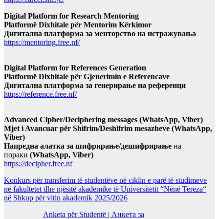
Digital Platform for Research Mentoring
Platformë Dixhitale për Mentorim Kërkimor
Дигитална платформа за менторство на истражувања
https://mentoring.free.nf/
Digital Platform for References Generation
Platformë Dixhitale për Gjenerimin e Referencave
Дигитална платформа за генерирање на референци
https://reference.free.nf/
Advanced Cipher/Deciphering messages (WhatsApp, Viber)
Mjet i Avancuar për Shifrim/Deshifrim mesazheve (WhatsApp,
Viber)
Напредна алатка за шифрирање/дешифрирање
на
пораки
(WhatsApp, Viber)
https://decipher.free.nf
Konkurs për transferim të studentëve në ciklin e parë të studimeve
në fakultetet dhe njësitë akademike të Universitetit “Nënë Tereza“
në Shkup për vitin akademik 2025/2026
Anketa për Studentë | Анкета за