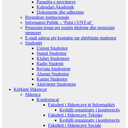
Paraqitja e provimeve
Kalendari Akademik
Dokumente dhe udhezime
Rregullore institucionale
Informatori Publik – ‘Pulsi i UNT-së’
Propozim temat per punim diplome dhe propozim
mentoret
E-mail adresa për kontakte me shërbimin studentor
Studentët
Unioni Studentor
Statuti Studentor
Klubet Studentore
Radio Studenti
Revista Studentore
Alumni Studentor
Kampi Studentor
Aktivitetet Studentore
Kërkimi Shkencor
Shkenca
Konferencat
Fakulteti i Shkencave të Informatikës
Keshilli organizativ i konferencës
Fakulteti i Shkencave Teknike
Keshilli organizativ i konferencës
Fakulteti i Shkencave Sociale