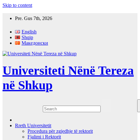
Skip to content
Pre. Gus 7th, 2026
English
Shqip
Македонски
Universiteti Nënë Tereza
në Shkup
Rreth Universitetit
Procedura për zgjedhje të rektorit
Fjalimi i Rektorit