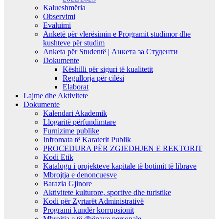
Kalueshmëria
Observimi
Evaluimi
Anketë për vlerësimin e Programit studimor dhe
kushteve për studim
Anketa për Studentë | Анкета за Студенти
Dokumente
Këshilli për siguri të kualitetit
Regullorja për cilësi
Elaborat
Lajme dhe Aktivitete
Dokumente
Kalendari Akademik
Llogaritë përfundimtare
Furnizime publike
Infromata të Karaterit Publik
PROCEDURA PËR ZGJEDHJEN E REKTORIT
Kodi Etik
Katalogu i projekteve kapitale të botimit të librave
Mbrojtja e denoncuesve
Barazia Gjinore
Aktivitete kulturore, sportive dhe turistike
Kodi për Zyrtarët Administrativë
Programi kundër korrupsionit
Mbrojtja e të dhënave personale