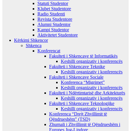
Statuti Studentor
Klubet Studentore
Radio Studenti
Revista Studentore
Alumni Studentor
Kampi Studentor
Aktivitetet Studentore
Kërkimi Shkencor
Shkenca
Konferencat
Fakulteti i Shkencave të Informatikës
Keshilli organizativ i konferencës
Fakulteti i Shkencave Teknike
Keshilli organizativ i konferencës
Fakulteti i Shkencave Sociale
Konferenca “Migrimet”
Keshilli organizativ i konferencës
Fakulteti i Ndërtimtarisë dhe Arkitekturës
Keshilli organizativ i konferencës
Fakulteti i Shkencave Teknologjike
Keshilli organizativ i konferencës
Konferenca “Drejt Zhvillimit të
Qëndrueshëm” (TSD)
Zhurnali i Zhvillimit të Qëndrueshëm i
Europes Jug-Lindore