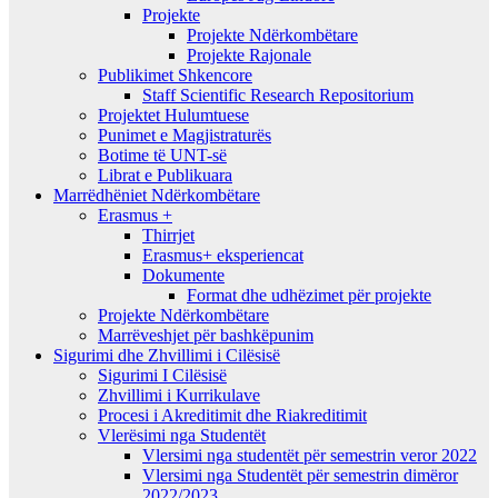
Projekte
Projekte Ndërkombëtare
Projekte Rajonale
Publikimet Shkencore
Staff Scientific Research Repositorium
Projektet Hulumtuese
Punimet e Magjistraturës
Botime të UNT-së
Librat e Publikuara
Marrëdhëniet Ndërkombëtare
Erasmus +
Thirrjet
Erasmus+ eksperiencat
Dokumente
Format dhe udhëzimet për projekte
Projekte Ndërkombëtare
Marrëveshjet për bashkëpunim
Sigurimi dhe Zhvillimi i Cilësisë
Sigurimi I Cilësisë
Zhvillimi i Kurrikulave
Procesi i Akreditimit dhe Riakreditimit
Vlerësimi nga Studentët
Vlersimi nga studentët për semestrin veror 2022
Vlersimi nga Studentët për semestrin dimëror
2022/2023