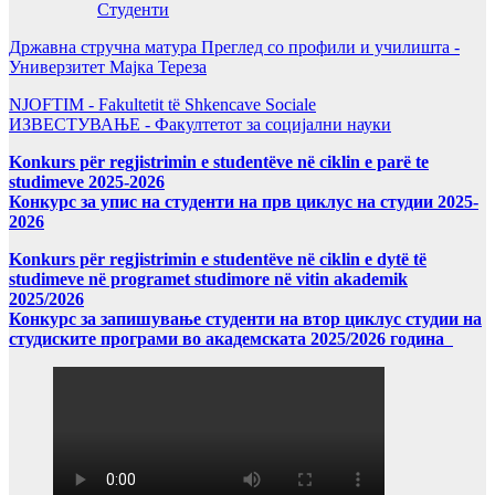
Студенти
Државна стручна матура Преглед со профили и училишта -
Универзитет Мајка Тереза
NJOFTIM - Fakultetit të Shkencave Sociale
ИЗВЕСТУВАЊЕ - Факултетот за социјални науки
Konkurs për regjistrimin e studentëve në ciklin e parë te
studimeve 2025-2026
Конкурс за упис на студенти на прв циклус на студии 2025-
2026
Konkurs për regjistrimin e studentëve në ciklin e dytë të
studimeve në programet studimore në vitin akademik
2025/2026
Конкурс за запишување студенти на втор циклус студии на
студиските програми во академската 2025/2026 година