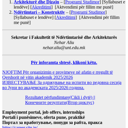
Arkitekturë dhe Dizajn
– [
Programi Studimor
] [Syllabuset e
lendëve] [
Akreditimi
] [Aktvendimi për fillim me punë]
Ndërtimtari – Konstruktiv
– [
Programi Studimor
]
[Syllabuset e lendëve] [
Akreditimi
] [Aktvendimi për fillim
me punë]
Sekretar i Fakultetit të Ndërtimtarisë dhe Arkitekturës
Nehar Aliu
nehar.aliu@unt.edu.mk
Për inforamta shtesë, klikoni këtu.
NJOFTIM Për organizimin e provimeve në afatin e rregullt të
Qershorit në vitin akademik 2025/2026
ИЗВЕСТУВАЊЕ За одржување на испити во редовна сесија
во Јуни во академската 2025/2026 година.
Rezultatet përfundimtare(Cikli i dytë) ||
Конечните резултати(Втор циклус)
Employment portal, job offers, internships
Portali i punësimeve, oferta pune, praktikë
Портал за вработување, понуди за рабта, пракса
https://career.site.je/