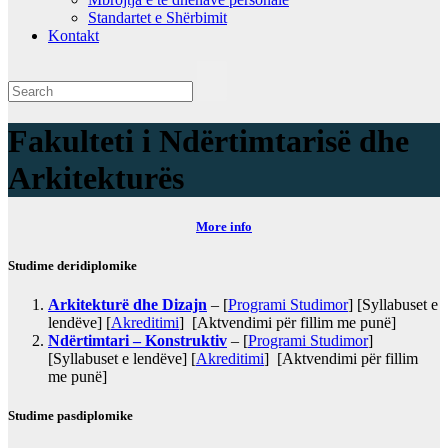
Standartet e Shërbimit
Kontakt
Fakulteti i Ndërtimtarisë dhe
Arkitekturës
More info
Studime deridiplomike
Arkitekturë dhe Dizajn
– [
Programi Studimor
] [Syllabuset e
lendëve] [
Akreditimi
] [Aktvendimi për fillim me punë]
Ndërtimtari – Konstruktiv
– [
Programi Studimor
]
[Syllabuset e lendëve] [
Akreditimi
] [Aktvendimi për fillim
me punë]
Studime pasdiplomike