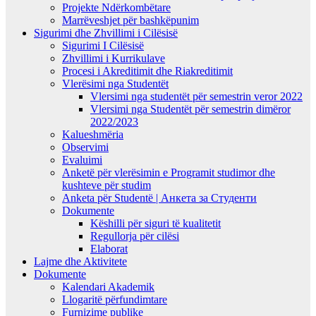
Projekte Ndërkombëtare
Marrëveshjet për bashkëpunim
Sigurimi dhe Zhvillimi i Cilësisë
Sigurimi I Cilësisë
Zhvillimi i Kurrikulave
Procesi i Akreditimit dhe Riakreditimit
Vlerësimi nga Studentët
Vlersimi nga studentët për semestrin veror 2022
Vlersimi nga Studentët për semestrin dimëror
2022/2023
Kalueshmëria
Observimi
Evaluimi
Anketë për vlerësimin e Programit studimor dhe
kushteve për studim
Anketa për Studentë | Анкета за Студенти
Dokumente
Këshilli për siguri të kualitetit
Regullorja për cilësi
Elaborat
Lajme dhe Aktivitete
Dokumente
Kalendari Akademik
Llogaritë përfundimtare
Furnizime publike