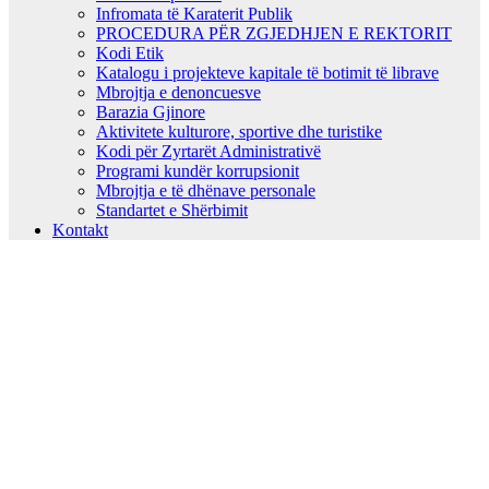
Infromata të Karaterit Publik
PROCEDURA PËR ZGJEDHJEN E REKTORIT
Kodi Etik
Katalogu i projekteve kapitale të botimit të librave
Mbrojtja e denoncuesve
Barazia Gjinore
Aktivitete kulturore, sportive dhe turistike
Kodi për Zyrtarët Administrativë
Programi kundër korrupsionit
Mbrojtja e të dhënave personale
Standartet e Shërbimit
Kontakt