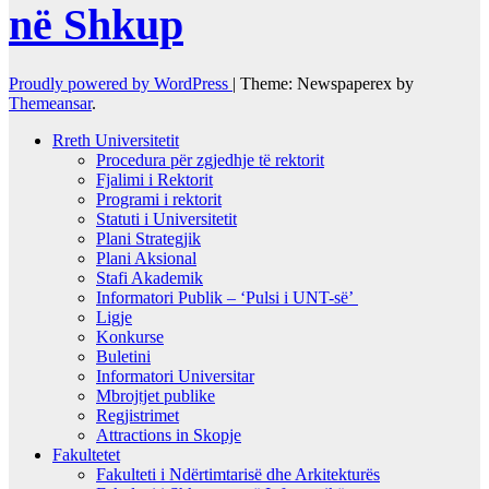
në Shkup
Proudly powered by WordPress
|
Theme: Newspaperex by
Themeansar
.
Rreth Universitetit
Procedura për zgjedhje të rektorit
Fjalimi i Rektorit
Programi i rektorit
Statuti i Universitetit
Plani Strategjik
Plani Aksional
Stafi Akademik
Informatori Publik – ‘Pulsi i UNT-së’
Ligje
Konkurse
Buletini
Informatori Universitar
Mbrojtjet publike
Regjistrimet
Attractions in Skopje
Fakultetet
Fakulteti i Ndërtimtarisë dhe Arkitekturës