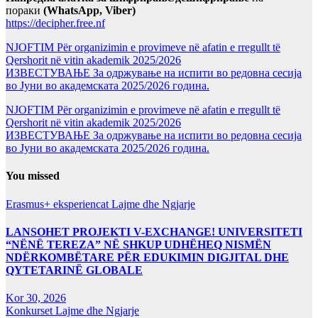
пораки
(WhatsApp, Viber)
https://decipher.free.nf
NJOFTIM Për organizimin e provimeve në afatin e rregullt të
Qershorit në vitin akademik 2025/2026
ИЗВЕСТУВАЊЕ За одржување на испити во редовна сесија
во Јуни во академската 2025/2026 година.
NJOFTIM Për organizimin e provimeve në afatin e rregullt të
Qershorit në vitin akademik 2025/2026
ИЗВЕСТУВАЊЕ За одржување на испити во редовна сесија
во Јуни во академската 2025/2026 година.
You missed
Erasmus+ eksperiencat
Lajme dhe Ngjarje
LANSOHET PROJEKTI V-EXCHANGE! UNIVERSITETI
“NËNË TEREZA” NË SHKUP UDHËHEQ NISMËN
NDËRKOMBËTARE PËR EDUKIMIN DIGJITAL DHE
QYTETARINË GLOBALE
Kor 30, 2026
Konkurset
Lajme dhe Ngjarje