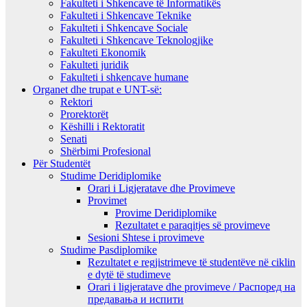
Fakulteti i Shkencave të Informatikës
Fakulteti i Shkencave Teknike
Fakulteti i Shkencave Sociale
Fakulteti i Shkencave Teknologjike
Fakulteti Ekonomik
Fakulteti juridik
Fakulteti i shkencave humane
Organet dhe trupat e UNT-së:
Rektori
Prorektorët
Këshilli i Rektoratit
Senati
Shërbimi Profesional
Për Studentët
Studime Deridiplomike
Orari i Ligjeratave dhe Provimeve
Provimet
Provime Deridiplomike
Rezultatet e paraqitjes së provimeve
Sesioni Shtese i provimeve
Studime Pasdiplomike
Rezultatet e regjistrimeve të studentëve në ciklin
e dytë të studimeve
Orari i ligjeratave dhe provimeve / Распоред на
предавањa и испити