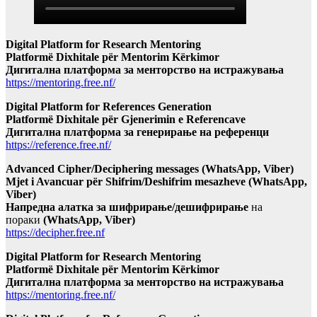
Digital Platform for Research Mentoring
Platformë Dixhitale për Mentorim Kërkimor
Дигитална платформа за менторство на истражувања
https://mentoring.free.nf/
Digital Platform for References Generation
Platformë Dixhitale për Gjenerimin e Referencave
Дигитална платформа за генерирање на референци
https://reference.free.nf/
Advanced Cipher/Deciphering messages (WhatsApp, Viber)
Mjet i Avancuar për Shifrim/Deshifrim mesazheve (WhatsApp,
Viber)
Напредна алатка за шифрирање/дешифрирање
на
пораки
(WhatsApp, Viber)
https://decipher.free.nf
Digital Platform for Research Mentoring
Platformë Dixhitale për Mentorim Kërkimor
Дигитална платформа за менторство на истражувања
https://mentoring.free.nf/