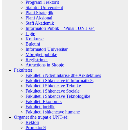
Programi i rektorit
Statuti i Universitetit
Plani Strategjik
Plani Aksional
Stafi Akademik
Informatori Publik – ‘Pulsi i UNT-së’
Ligje
Konkurse
Buletini
Informatori Universitar
Mbrojtjet publike
Regjistrimet
Attractions in Skopje
Fakultetet
Fakulteti i Ndërtimtarisë dhe Arkitekturës
Fakulteti i Shkencave të Informatikës
Fakulteti i Shkencave Teknike
Fakulteti i Shkencave Sociale
Fakulteti i Shkencave Teknologjike
Fakulteti Ekonomik
Fakulteti juridik
Fakulteti i shkencave humane
Organet dhe trupat e UNT-së:
Rektori
Prorektorët