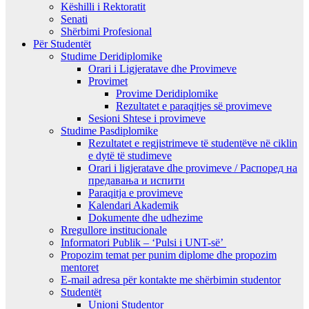
Këshilli i Rektoratit
Senati
Shërbimi Profesional
Për Studentët
Studime Deridiplomike
Orari i Ligjeratave dhe Provimeve
Provimet
Provime Deridiplomike
Rezultatet e paraqitjes së provimeve
Sesioni Shtese i provimeve
Studime Pasdiplomike
Rezultatet e regjistrimeve të studentëve në ciklin
e dytë të studimeve
Orari i ligjeratave dhe provimeve / Распоред на
предавањa и испити
Paraqitja e provimeve
Kalendari Akademik
Dokumente dhe udhezime
Rregullore institucionale
Informatori Publik – ‘Pulsi i UNT-së’
Propozim temat per punim diplome dhe propozim
mentoret
E-mail adresa për kontakte me shërbimin studentor
Studentët
Unioni Studentor