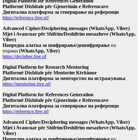
Digital Platform for References Generation
Platformë Dixhitale për Gjenerimin e Referencave
Дигитална платформа за генерирање на референци
https://reference.free.nf/
Advanced Cipher/Deciphering messages (WhatsApp, Viber)
Mjet i Avancuar për Shifrim/Deshifrim mesazheve (WhatsApp,
Viber)
Напредна алатка за шифрирање/дешифрирање
на
пораки
(WhatsApp, Viber)
https://decipher.free.nf
Digital Platform for Research Mentoring
Platformë Dixhitale për Mentorim Kërkimor
Дигитална платформа за менторство на истражувања
https://mentoring.free.nf/
Digital Platform for References Generation
Platformë Dixhitale për Gjenerimin e Referencave
Дигитална платформа за генерирање на референци
https://reference.free.nf/
Advanced Cipher/Deciphering messages (WhatsApp, Viber)
Mjet i Avancuar për Shifrim/Deshifrim mesazheve (WhatsApp,
Viber)
Напредна алатка за шифрирање/дешифрирање
на