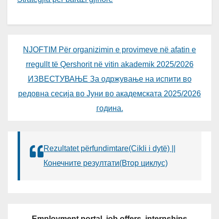
NJOFTIM Për organizimin e provimeve në afatin e
rregullt të Qershorit në vitin akademik 2025/2026
ИЗВЕСТУВАЊЕ За одржување на испити во
редовна сесија во Јуни во академската 2025/2026
година.
Rezultatet përfundimtare(Cikli i dytë) ||
Конечните резултати(Втор циклус)
Employment portal, job offers, internships