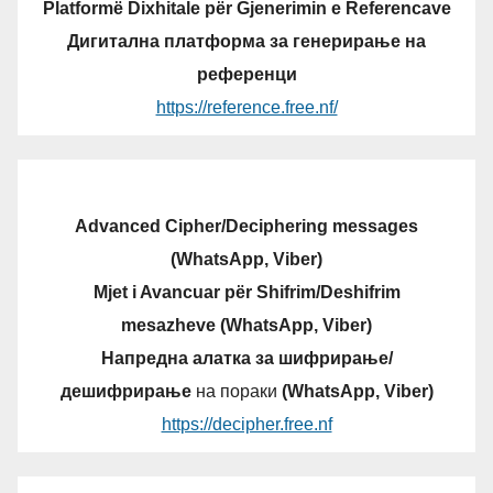
Platformë Dixhitale për Gjenerimin e Referencave
Дигитална платформа за генерирање на
референци
https://reference.free.nf/
Advanced Cipher/Deciphering messages
(WhatsApp, Viber)
Mjet i Avancuar për Shifrim/Deshifrim
mesazheve (WhatsApp, Viber)
Напредна алатка за шифрирање/
дешифрирање
на пораки
(WhatsApp, Viber)
https://decipher.free.nf