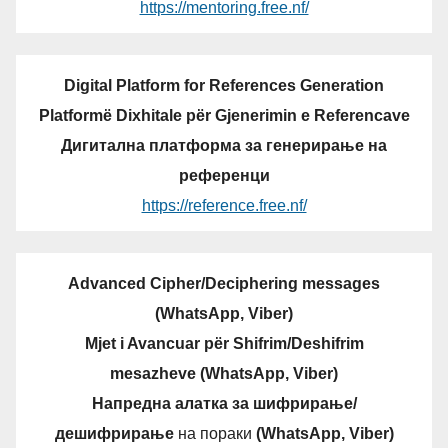
https://mentoring.free.nf/
Digital Platform for References Generation
Platformë Dixhitale për Gjenerimin e Referencave
Дигитална платформа за генерирање на
референци
https://reference.free.nf/
Advanced Cipher/Deciphering messages
(WhatsApp, Viber)
Mjet i Avancuar për Shifrim/Deshifrim
mesazheve (WhatsApp, Viber)
Напредна алатка за шифрирање/
дешифрирање
на пораки
(WhatsApp, Viber)