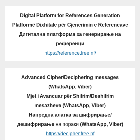
Digital Platform for References Generation
Platformë Dixhitale për Gjenerimin e Referencave
Дигитална платформа за генерирање на
референци
https://reference.free.nf/
Advanced Cipher/Deciphering messages
(WhatsApp, Viber)
Mjet i Avancuar për Shifrim/Deshifrim
mesazheve (WhatsApp, Viber)
Напредна алатка за шифрирање/
дешифрирање
на пораки
(WhatsApp, Viber)
https://decipher.free.nf