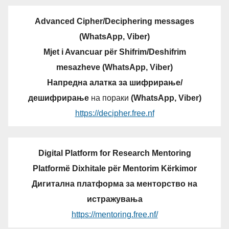
Advanced Cipher/Deciphering messages
(WhatsApp, Viber)
Mjet i Avancuar për Shifrim/Deshifrim
mesazheve (WhatsApp, Viber)
Напредна алатка за шифрирање/
дешифрирање
на пораки
(WhatsApp, Viber)
https://decipher.free.nf
Digital Platform for Research Mentoring
Platformë Dixhitale për Mentorim Kërkimor
Дигитална платформа за менторство на
истражувања
https://mentoring.free.nf/