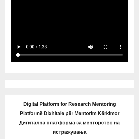
Digital Platform for Research Mentoring
Platformë Dixhitale për Mentorim Kërkimor
Дигитална платформа за менторство на
истражувања