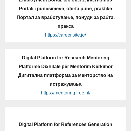
Portali i punësimeve, oferta pune, praktikë
Портал за вработување, понуди за рабта,
пракса
https://career.site.je/
Digital Platform for Research Mentoring
Platformë Dixhitale për Mentorim Kërkimor
Дигитална платформа за менторство на
истражувања
https://mentoring.free.nf/
Digital Platform for References Generation