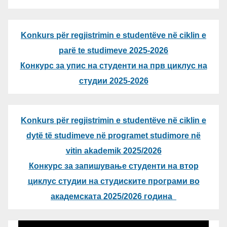
Konkurs për regjistrimin e studentëve në ciklin e
parë te studimeve 2025-2026
Конкурс за упис на студенти на прв циклус на
студии 2025-2026
Konkurs për regjistrimin e studentëve në ciklin e
dytë të studimeve në programet studimore në
vitin akademik 2025/2026
Конкурс за запишување студенти на втор
циклус студии на студиските програми во
академската 2025/2026 година