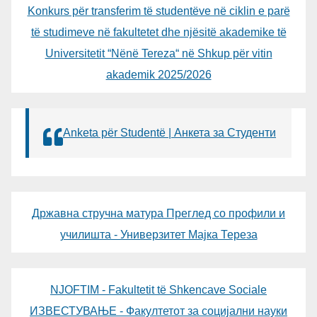
Konkurs për transferim të studentëve në ciklin e parë
të studimeve në fakultetet dhe njësitë akademike të
Universitetit “Nënë Tereza“ në Shkup për vitin
akademik 2025/2026
Anketa për Studentë | Анкета за Студенти
Државна стручна матура Преглед со профили и
училишта - Универзитет Мајка Тереза
NJOFTIM - Fakultetit të Shkencave Sociale
ИЗВЕСТУВАЊЕ - Факултетот за социјални науки