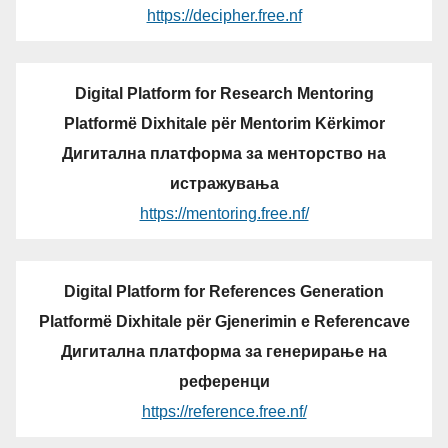
https://decipher.free.nf
Digital Platform for Research Mentoring
Platformë Dixhitale për Mentorim Kërkimor
Дигитална платформа за менторство на
истражувања
https://mentoring.free.nf/
Digital Platform for References Generation
Platformë Dixhitale për Gjenerimin e Referencave
Дигитална платформа за генерирање на
референци
https://reference.free.nf/