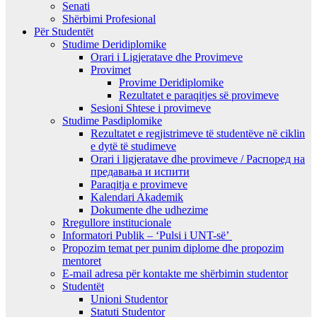
Senati
Shërbimi Profesional
Për Studentët
Studime Deridiplomike
Orari i Ligjeratave dhe Provimeve
Provimet
Provime Deridiplomike
Rezultatet e paraqitjes së provimeve
Sesioni Shtese i provimeve
Studime Pasdiplomike
Rezultatet e regjistrimeve të studentëve në ciklin
e dytë të studimeve
Orari i ligjeratave dhe provimeve / Распоред на
предавањa и испити
Paraqitja e provimeve
Kalendari Akademik
Dokumente dhe udhezime
Rregullore institucionale
Informatori Publik – ‘Pulsi i UNT-së’
Propozim temat per punim diplome dhe propozim
mentoret
E-mail adresa për kontakte me shërbimin studentor
Studentët
Unioni Studentor
Statuti Studentor