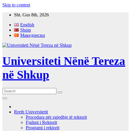
Skip to content
Sht. Gus 8th, 2026
English
Shqip
Македонски
Universiteti Nënë Tereza
në Shkup
Rreth Universitetit
Procedura për zgjedhje të rektorit
Fjalimi i Rektorit
Programi i rektorit