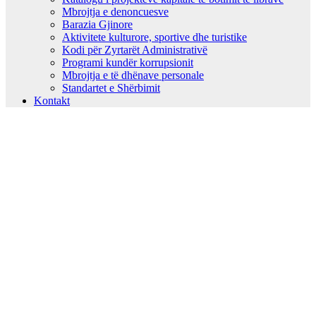
Mbrojtja e denoncuesve
Barazia Gjinore
Aktivitete kulturore, sportive dhe turistike
Kodi për Zyrtarët Administrativë
Programi kundër korrupsionit
Mbrojtja e të dhënave personale
Standartet e Shërbimit
Kontakt