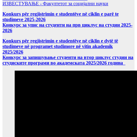
ИЗВЕСТУВАЊЕ - Факултетот за социјални науки
Konkurs për regjistrimin e studentëve në ciklin e parë te
studimeve 2025-2026
Конкурс за упис на студенти на прв циклус на студии 2025-
2026
Konkurs për regjistrimin e studentëve në ciklin e dytë të
studimeve në programet studimore në vitin akademik
2025/2026
Конкурс за запишување студенти на втор циклус студии на
студиските програми во академската 2025/2026 година