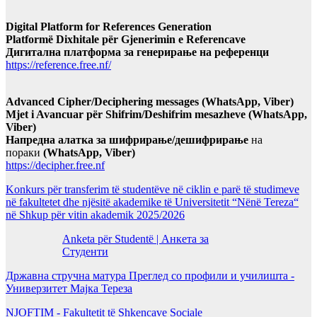
Digital Platform for References Generation
Platformë Dixhitale për Gjenerimin e Referencave
Дигитална платформа за генерирање на референци
https://reference.free.nf/
Advanced Cipher/Deciphering messages (WhatsApp, Viber)
Mjet i Avancuar për Shifrim/Deshifrim mesazheve (WhatsApp,
Viber)
Напредна алатка за шифрирање/дешифрирање
на
пораки
(WhatsApp, Viber)
https://decipher.free.nf
Konkurs për transferim të studentëve në ciklin e parë të studimeve
në fakultetet dhe njësitë akademike të Universitetit “Nënë Tereza“
në Shkup për vitin akademik 2025/2026
Anketa për Studentë | Анкета за
Студенти
Државна стручна матура Преглед со профили и училишта -
Универзитет Мајка Тереза
NJOFTIM - Fakultetit të Shkencave Sociale