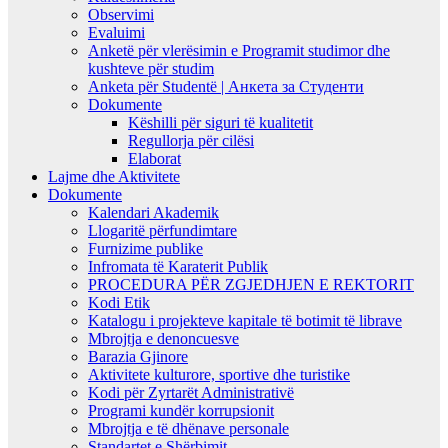
Observimi
Evaluimi
Anketë për vlerësimin e Programit studimor dhe
kushteve për studim
Anketa për Studentë | Анкета за Студенти
Dokumente
Këshilli për siguri të kualitetit
Regullorja për cilësi
Elaborat
Lajme dhe Aktivitete
Dokumente
Kalendari Akademik
Llogaritë përfundimtare
Furnizime publike
Infromata të Karaterit Publik
PROCEDURA PËR ZGJEDHJEN E REKTORIT
Kodi Etik
Katalogu i projekteve kapitale të botimit të librave
Mbrojtja e denoncuesve
Barazia Gjinore
Aktivitete kulturore, sportive dhe turistike
Kodi për Zyrtarët Administrativë
Programi kundër korrupsionit
Mbrojtja e të dhënave personale
Standartet e Shërbimit