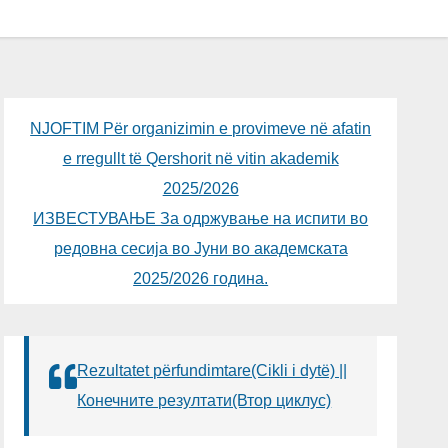
NJOFTIM Për organizimin e provimeve në afatin
e rregullt të Qershorit në vitin akademik
2025/2026
ИЗВЕСТУВАЊЕ За одржување на испити во
редовна сесија во Јуни во академската
2025/2026 година.
Rezultatet përfundimtare(Cikli i dytë) ||
Конечните резултати(Втор циклус)