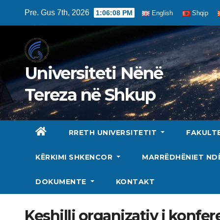
Skip
Pre. Gus 7th, 2026
1:06:09 PM
English
Shqip
to
content
Universiteti Nënë
Tereza në Shkup
RRETH UNIVERSITETIT
FAKULT
KËRKIMI SHKENCOR
MARRËDHËNIET N
DOKUMENTE
KONTAKT
Keshilli organizativ i konfe