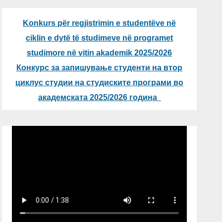
Konkurs për regjistrimin e studentëve në
ciklin e dytë të studimeve në programet
studimore në vitin akademik 2025/2026
Конкурс за запишување студенти на втор
циклус студии на студиските програми во
академската 2025/2026 година