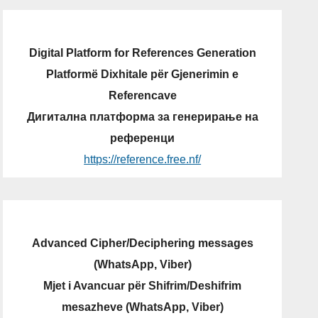
Digital Platform for References Generation
Platformë Dixhitale për Gjenerimin e
Referencave
Дигитална платформа за генерирање на
референци
https://reference.free.nf/
Advanced Cipher/Deciphering messages
(WhatsApp, Viber)
Mjet i Avancuar për Shifrim/Deshifrim
mesazheve (WhatsApp, Viber)