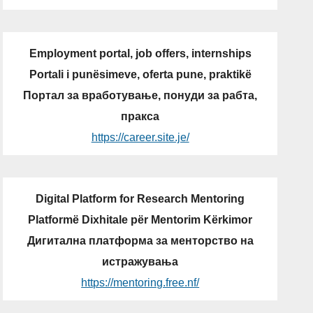
Employment portal, job offers, internships
Portali i punësimeve, oferta pune, praktikë
Портал за вработување, понуди за рабта,
пракса
https://career.site.je/
Digital Platform for Research Mentoring
Platformë Dixhitale për Mentorim Kërkimor
Дигитална платформа за менторство на
истражувања
https://mentoring.free.nf/