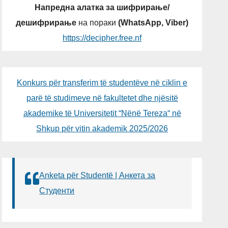
Напредна алатка за шифрирање/
дешифрирање
на пораки
(WhatsApp, Viber)
https://decipher.free.nf
Konkurs për transferim të studentëve në ciklin e
parë të studimeve në fakultetet dhe njësitë
akademike të Universitetit “Nënë Tereza“ në
Shkup për vitin akademik 2025/2026
Anketa për Studentë | Анкета за
Студенти