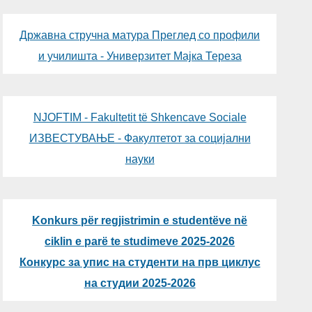
Државна стручна матура Преглед со профили
и училишта - Универзитет Мајка Тереза
NJOFTIM - Fakultetit të Shkencave Sociale
ИЗВЕСТУВАЊЕ - Факултетот за социјални
науки
Konkurs për regjistrimin e studentëve në
ciklin e parë te studimeve 2025-2026
Конкурс за упис на студенти на прв циклус
на студии 2025-2026