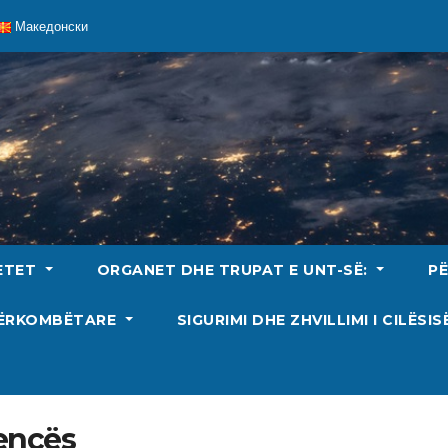
Македонски
ETET
ORGANET DHE TRUPAT E UNT-SË:
P
DËRKOMBËTARE
SIGURIMI DHE ZHVILLIMI I CILËSI
rencës