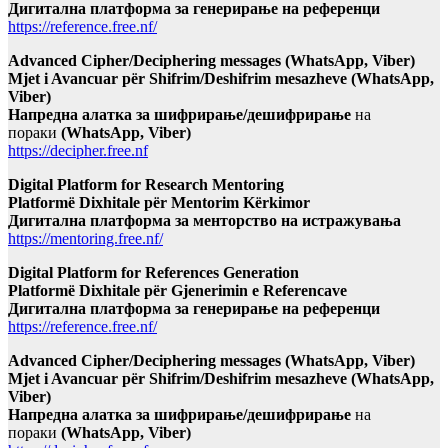
Дигитална платформа за генерирање на референци
https://reference.free.nf/
Advanced Cipher/Deciphering messages (WhatsApp, Viber)
Mjet i Avancuar për Shifrim/Deshifrim mesazheve (WhatsApp,
Viber)
Напредна алатка за шифрирање/дешифрирање
на
пораки
(WhatsApp, Viber)
https://decipher.free.nf
Digital Platform for Research Mentoring
Platformë Dixhitale për Mentorim Kërkimor
Дигитална платформа за менторство на истражувања
https://mentoring.free.nf/
Digital Platform for References Generation
Platformë Dixhitale për Gjenerimin e Referencave
Дигитална платформа за генерирање на референци
https://reference.free.nf/
Advanced Cipher/Deciphering messages (WhatsApp, Viber)
Mjet i Avancuar për Shifrim/Deshifrim mesazheve (WhatsApp,
Viber)
Напредна алатка за шифрирање/дешифрирање
на
пораки
(WhatsApp, Viber)