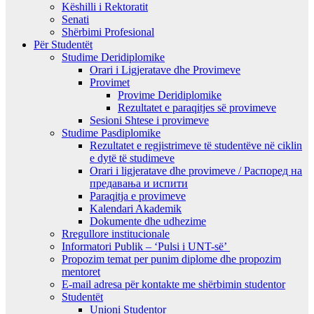
Këshilli i Rektoratit
Senati
Shërbimi Profesional
Për Studentët
Studime Deridiplomike
Orari i Ligjeratave dhe Provimeve
Provimet
Provime Deridiplomike
Rezultatet e paraqitjes së provimeve
Sesioni Shtese i provimeve
Studime Pasdiplomike
Rezultatet e regjistrimeve të studentëve në ciklin
e dytë të studimeve
Orari i ligjeratave dhe provimeve / Распоред на
предавањa и испити
Paraqitja e provimeve
Kalendari Akademik
Dokumente dhe udhezime
Rregullore institucionale
Informatori Publik – ‘Pulsi i UNT-së’
Propozim temat per punim diplome dhe propozim
mentoret
E-mail adresa për kontakte me shërbimin studentor
Studentët
Unioni Studentor