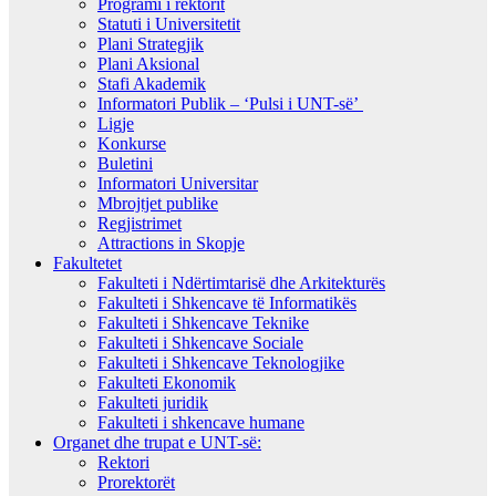
Programi i rektorit
Statuti i Universitetit
Plani Strategjik
Plani Aksional
Stafi Akademik
Informatori Publik – ‘Pulsi i UNT-së’
Ligje
Konkurse
Buletini
Informatori Universitar
Mbrojtjet publike
Regjistrimet
Attractions in Skopje
Fakultetet
Fakulteti i Ndërtimtarisë dhe Arkitekturës
Fakulteti i Shkencave të Informatikës
Fakulteti i Shkencave Teknike
Fakulteti i Shkencave Sociale
Fakulteti i Shkencave Teknologjike
Fakulteti Ekonomik
Fakulteti juridik
Fakulteti i shkencave humane
Organet dhe trupat e UNT-së:
Rektori
Prorektorët