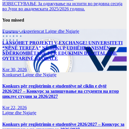
ИЗВЕСТУВАЊЕ За одржување на испити во редовна сесија
во Јуни во академската 2025/2026 година.
You missed
Erasmus+ eksperiencat
Lajme dhe Ngjarje
LANSOHET PROJEKTI V-EXCHANGE! UNIVERSITETI
“NËNË TEREZA” NË SHKUP UDHËHEQ NISMËN
NDËRKOMBËTARE PËR EDUKIMIN DIGJITAL DHE
QYTETARINË GLOBALE
Kor 30, 2026
Konkurset
Lajme dhe Ngjarje
Konkurs për regjistrimin e studentëve në ciklin e dytë
2026/2027 – Конкурс за запишување на студенти на втор
циклус студии за 2026/2027
Kor 22, 2026
Lajme dhe Ngjarje
Konkurs për regjistrimin e studentëve 2026/2027 – Конкурс за