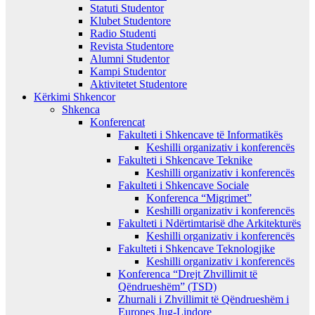
Statuti Studentor
Klubet Studentore
Radio Studenti
Revista Studentore
Alumni Studentor
Kampi Studentor
Aktivitetet Studentore
Kërkimi Shkencor
Shkenca
Konferencat
Fakulteti i Shkencave të Informatikës
Keshilli organizativ i konferencës
Fakulteti i Shkencave Teknike
Keshilli organizativ i konferencës
Fakulteti i Shkencave Sociale
Konferenca “Migrimet”
Keshilli organizativ i konferencës
Fakulteti i Ndërtimtarisë dhe Arkitekturës
Keshilli organizativ i konferencës
Fakulteti i Shkencave Teknologjike
Keshilli organizativ i konferencës
Konferenca “Drejt Zhvillimit të
Qëndrueshëm” (TSD)
Zhurnali i Zhvillimit të Qëndrueshëm i
Europes Jug-Lindore