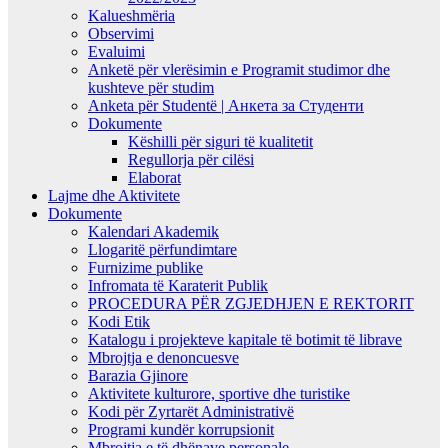
Kalueshmëria
Observimi
Evaluimi
Anketë për vlerësimin e Programit studimor dhe
kushteve për studim
Anketa për Studentë | Анкета за Студенти
Dokumente
Këshilli për siguri të kualitetit
Regullorja për cilësi
Elaborat
Lajme dhe Aktivitete
Dokumente
Kalendari Akademik
Llogaritë përfundimtare
Furnizime publike
Infromata të Karaterit Publik
PROCEDURA PËR ZGJEDHJEN E REKTORIT
Kodi Etik
Katalogu i projekteve kapitale të botimit të librave
Mbrojtja e denoncuesve
Barazia Gjinore
Aktivitete kulturore, sportive dhe turistike
Kodi për Zyrtarët Administrativë
Programi kundër korrupsionit
Mbrojtja e të dhënave personale