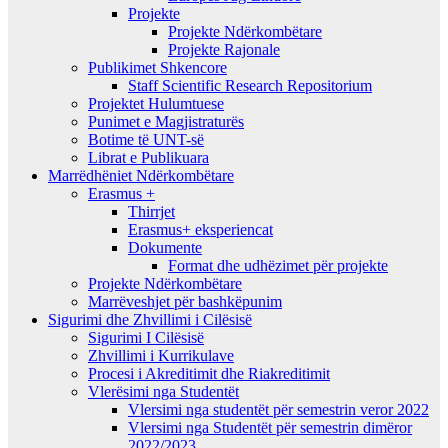
Projekte
Projekte Ndërkombëtare
Projekte Rajonale
Publikimet Shkencore
Staff Scientific Research Repositorium
Projektet Hulumtuese
Punimet e Magjistraturës
Botime të UNT-së
Librat e Publikuara
Marrëdhëniet Ndërkombëtare
Erasmus +
Thirrjet
Erasmus+ eksperiencat
Dokumente
Format dhe udhëzimet për projekte
Projekte Ndërkombëtare
Marrëveshjet për bashkëpunim
Sigurimi dhe Zhvillimi i Cilësisë
Sigurimi I Cilësisë
Zhvillimi i Kurrikulave
Procesi i Akreditimit dhe Riakreditimit
Vlerësimi nga Studentët
Vlersimi nga studentët për semestrin veror 2022
Vlersimi nga Studentët për semestrin dimëror
2022/2023