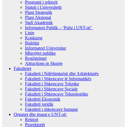
Programi i rektorit
Statuti i Universitetit
Plani Strategjik
Plani Aksional
Stafi Akademik
Informatori Publik – ‘Pulsi i UNT-së’
Ligje
Konkurse
Buletini
Informatori Universitar
Mbrojtjet publike
Regjistrimet
Attractions in Skopje
Fakultetet
Fakulteti i Ndërtimtarisë dhe Arkitekturës
Fakulteti i Shkencave të Informatikës
Fakulteti i Shkencave Teknike
Fakulteti i Shkencave Sociale
Fakulteti i Shkencave Teknologjike
Fakulteti Ekonomik
Fakulteti juridik
Fakulteti i shkencave humane
Organet dhe trupat e UNT-së:
Rektori
Prorektorët