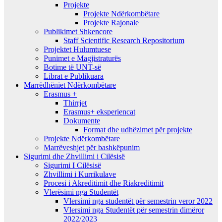
Projekte
Projekte Ndërkombëtare
Projekte Rajonale
Publikimet Shkencore
Staff Scientific Research Repositorium
Projektet Hulumtuese
Punimet e Magjistraturës
Botime të UNT-së
Librat e Publikuara
Marrëdhëniet Ndërkombëtare
Erasmus +
Thirrjet
Erasmus+ eksperiencat
Dokumente
Format dhe udhëzimet për projekte
Projekte Ndërkombëtare
Marrëveshjet për bashkëpunim
Sigurimi dhe Zhvillimi i Cilësisë
Sigurimi I Cilësisë
Zhvillimi i Kurrikulave
Procesi i Akreditimit dhe Riakreditimit
Vlerësimi nga Studentët
Vlersimi nga studentët për semestrin veror 2022
Vlersimi nga Studentët për semestrin dimëror
2022/2023