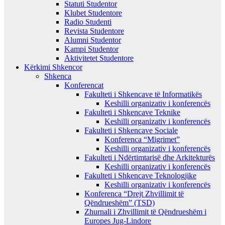
Statuti Studentor
Klubet Studentore
Radio Studenti
Revista Studentore
Alumni Studentor
Kampi Studentor
Aktivitetet Studentore
Kërkimi Shkencor
Shkenca
Konferencat
Fakulteti i Shkencave të Informatikës
Keshilli organizativ i konferencës
Fakulteti i Shkencave Teknike
Keshilli organizativ i konferencës
Fakulteti i Shkencave Sociale
Konferenca “Migrimet”
Keshilli organizativ i konferencës
Fakulteti i Ndërtimtarisë dhe Arkitekturës
Keshilli organizativ i konferencës
Fakulteti i Shkencave Teknologjike
Keshilli organizativ i konferencës
Konferenca “Drejt Zhvillimit të
Qëndrueshëm” (TSD)
Zhurnali i Zhvillimit të Qëndrueshëm i
Europes Jug-Lindore