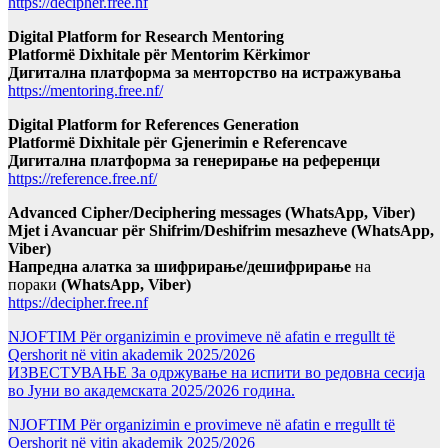
https://decipher.free.nf
Digital Platform for Research Mentoring
Platformë Dixhitale për Mentorim Kërkimor
Дигитална платформа за менторство на истражувања
https://mentoring.free.nf/
Digital Platform for References Generation
Platformë Dixhitale për Gjenerimin e Referencave
Дигитална платформа за генерирање на референци
https://reference.free.nf/
Advanced Cipher/Deciphering messages (WhatsApp, Viber)
Mjet i Avancuar për Shifrim/Deshifrim mesazheve (WhatsApp,
Viber)
Напредна алатка за шифрирање/дешифрирање
на
пораки
(WhatsApp, Viber)
https://decipher.free.nf
NJOFTIM Për organizimin e provimeve në afatin e rregullt të
Qershorit në vitin akademik 2025/2026
ИЗВЕСТУВАЊЕ За одржување на испити во редовна сесија
во Јуни во академската 2025/2026 година.
NJOFTIM Për organizimin e provimeve në afatin e rregullt të
Qershorit në vitin akademik 2025/2026