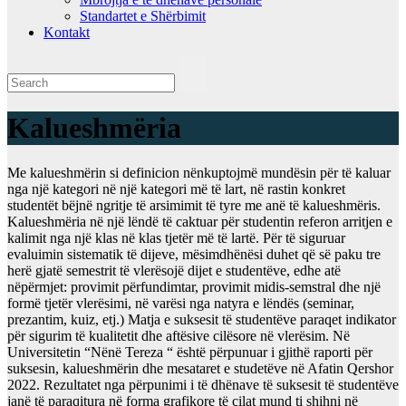
Standartet e Shërbimit
Kontakt
Kalueshmëria
Me kalueshmërin si definicion nënkuptojmë mundësin për të kaluar
nga një kategori në një kategori më të lart, në rastin konkret
studentët bëjnë ngritje të arsimimit të tyre me anë të kalueshmëris.
Kalueshmëria në një lëndë të caktuar për studentin referon arritjen e
kalimit nga një klas në klas tjetër më të lartë. Për të siguruar
evaluimin sistematik të dijeve, mësimdhënësi duhet që së paku tre
herë gjatë semestrit të vlerësojë dijet e studentëve, edhe atë
nëpërmjet: provimit përfundimtar, provimit midis-semstral dhe një
formë tjetër vlerësimi, në varësi nga natyra e lëndës (seminar,
prezantim, kuiz, etj.) Matja e suksesit të studentëve paraqet indikator
për sigurim të kualitetit dhe aftësive cilësore në vlerësim. Në
Universitetin “Nënë Tereza “ është përpunuar i gjithë raporti për
suksesin, kalueshmërin dhe mesataret e studetëve në Afatin Qershor
2022. Rezultatet nga përpunimi i të dhënave të suksesit të studentëve
janë të paraqitura në forma grafikore të cilat mund ti shihni në