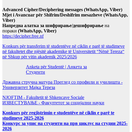
Advanced Cipher/Deciphering messages (WhatsApp, Viber)
Mjet i Avancuar për Shifrim/Deshifrim mesazheve (WhatsApp,
Viber)
Напредна алатка за шифрирање/дешифрирање
на
пораки
(WhatsApp, Viber)
https://decipher.free.nf
Konkurs për transferim të studentëve në ciklin e parë të studimeve
në fakultetet dhe njësitë akademike të Universitetit “Nënë Tereza“
në Shkup për vitin akademik 2025/2026
Anketa për Studentë | Анкета за
Студенти
Државна стручна матура Преглед со профили и училишта -
Универзитет Мајка Тереза
NJOFTIM - Fakultetit të Shkencave Sociale
ИЗВЕСТУВАЊЕ - Факултетот за социјални науки
Konkurs për regjistrimin e studentëve në ciklin e parë te
studimeve 2025-2026
Конкурс за упис на студенти на прв циклус на студии 2025-
2026