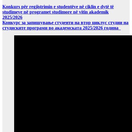
Konkurs për regjistrimin e studentëve në ciklin e dytë të
studimeve në programet studimore në vitin akademik
2025/2026
Конкурс за запишување студенти на втор циклус студии на
студиските програми во академската 2025/2026 година