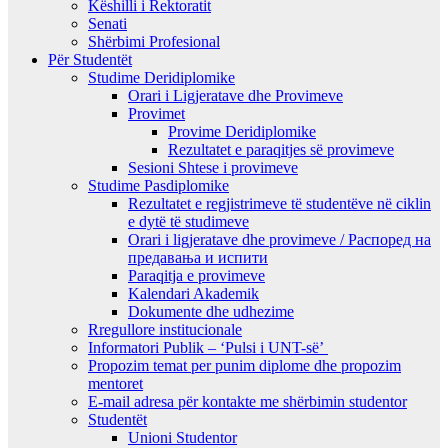
Këshilli i Rektoratit
Senati
Shërbimi Profesional
Për Studentët
Studime Deridiplomike
Orari i Ligjeratave dhe Provimeve
Provimet
Provime Deridiplomike
Rezultatet e paraqitjes së provimeve
Sesioni Shtese i provimeve
Studime Pasdiplomike
Rezultatet e regjistrimeve të studentëve në ciklin
e dytë të studimeve
Orari i ligjeratave dhe provimeve / Распоред на
предавањa и испити
Paraqitja e provimeve
Kalendari Akademik
Dokumente dhe udhezime
Rregullore institucionale
Informatori Publik – ‘Pulsi i UNT-së’
Propozim temat per punim diplome dhe propozim
mentoret
E-mail adresa për kontakte me shërbimin studentor
Studentët
Unioni Studentor