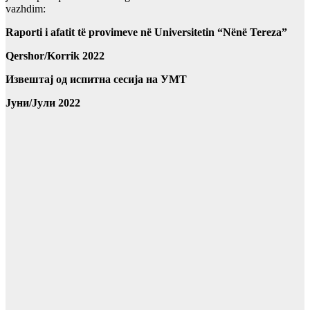
vazhdim:
Raporti i afatit të provimeve në Universitetin “Nënë Tereza”
Qershor/Korrik 2022
Извештај од испитна сесија на УМТ
Јуни/Јули 2022