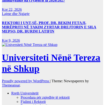
запишување на студенти за 2026/2027
Kor 22, 2026
Lajme dhe Ngjarje
REKTORI I UNT-SË, PROF. DR. BEKIM FETAJI,
MIRËPRITI NË TAKIM ZYRTAR DREJTORIN E SH.A
MEPSO, DR. BURIM LATIFIN
Kor 9, 2026
Universiteti Nënë Tereza
në Shkup
Proudly powered by WordPress
|
Theme: Newspaperex by
Themeansar
.
Rreth Universitetit
Procedura për zgjedhje të rektorit
Fjalimi i Rektorit