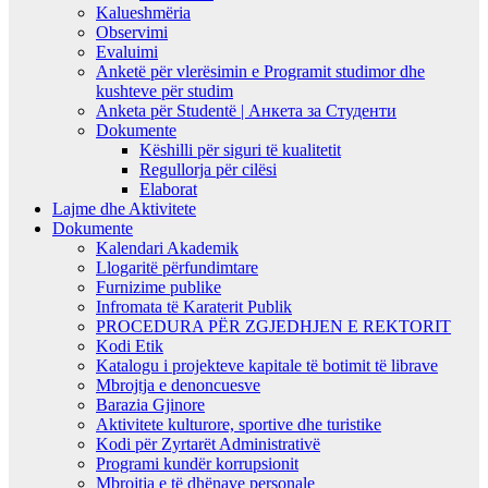
Kalueshmëria
Observimi
Evaluimi
Anketë për vlerësimin e Programit studimor dhe
kushteve për studim
Anketa për Studentë | Анкета за Студенти
Dokumente
Këshilli për siguri të kualitetit
Regullorja për cilësi
Elaborat
Lajme dhe Aktivitete
Dokumente
Kalendari Akademik
Llogaritë përfundimtare
Furnizime publike
Infromata të Karaterit Publik
PROCEDURA PËR ZGJEDHJEN E REKTORIT
Kodi Etik
Katalogu i projekteve kapitale të botimit të librave
Mbrojtja e denoncuesve
Barazia Gjinore
Aktivitete kulturore, sportive dhe turistike
Kodi për Zyrtarët Administrativë
Programi kundër korrupsionit
Mbrojtja e të dhënave personale