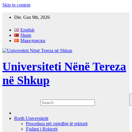
Skip to content
Die. Gus 9th, 2026
English
Shqip
Македонски
Universiteti Nënë Tereza
në Shkup
Rreth Universitetit
Procedura për zgjedhje të rektorit
Fjalimi i Rektorit