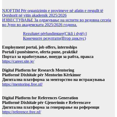
NJOFTIM Për organizimin e provimeve në afatin e rregullt të
Qershorit në vitin akademik 2025/2026
ИЗВЕСТУВАЊЕ За одржување на испити во редовна сесија
во Јуни во академската 2025/2026 година.
Rezultatet përfundimtare(Cikli i dytë) ||
Конечните резултати(Втор циклус)
Employment portal, job offers, internships
Portali i punësimeve, oferta pune, praktikë
Портал за вработување, понуди за рабта, пракса
https://career.site.je/
Digital Platform for Research Mentoring
Platformë Dixhitale për Mentorim Kërkimor
Дигитална платформа за менторство на истражувања
https://mentoring.free.nf/
Digital Platform for References Generation
Platformë Dixhitale për Gjenerimin e Referencave
Дигитална платформа за генерирање на референци
https://reference.free.nf/