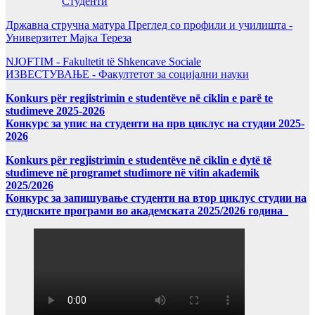
Студенти
Државна стручна матура Преглед со профили и училишта -
Универзитет Мајка Тереза
NJOFTIM - Fakultetit të Shkencave Sociale
ИЗВЕСТУВАЊЕ - Факултетот за социјални науки
Konkurs për regjistrimin e studentëve në ciklin e parë te
studimeve 2025-2026
Конкурс за упис на студенти на прв циклус на студии 2025-
2026
Konkurs për regjistrimin e studentëve në ciklin e dytë të
studimeve në programet studimore në vitin akademik
2025/2026
Конкурс за запишување студенти на втор циклус студии на
студиските програми во академската 2025/2026 година