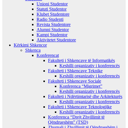
Unioni Studentor
Statuti Studentor
Klubet Studentore
Radio Studenti
Revista Studentore
Alumni Studentor
Kampi Studentor
Aktivitetet Studentore
Kërkimi Shkencor
Shkenca
Konferencat
Fakulteti i Shkencave të Informatikës
Keshilli organizativ i konferencës
Fakulteti i Shkencave Teknike
Keshilli organizativ i konferencës
Fakulteti i Shkencave Sociale
Konferenca “Migrimet”
Keshilli organizativ i konferencës
Fakulteti i Ndërtimtarisë dhe Arkitekturës
Keshilli organizativ i konferencës
Fakulteti i Shkencave Teknologjike
Keshilli organizativ i konferencës
Konferenca “Drejt Zhvillimit të
Qëndrueshëm” (TSD)
Zhurnali i Zhvillimit të Qëndrueshëm i