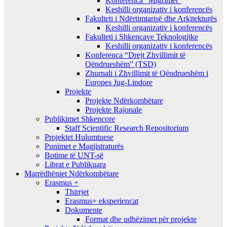
Konferenca “Migrimet”
Keshilli organizativ i konferencës
Fakulteti i Ndërtimtarisë dhe Arkitekturës
Keshilli organizativ i konferencës
Fakulteti i Shkencave Teknologjike
Keshilli organizativ i konferencës
Konferenca “Drejt Zhvillimit të
Qëndrueshëm” (TSD)
Zhurnali i Zhvillimit të Qëndrueshëm i
Europes Jug-Lindore
Projekte
Projekte Ndërkombëtare
Projekte Rajonale
Publikimet Shkencore
Staff Scientific Research Repositorium
Projektet Hulumtuese
Punimet e Magjistraturës
Botime të UNT-së
Librat e Publikuara
Marrëdhëniet Ndërkombëtare
Erasmus +
Thirrjet
Erasmus+ eksperiencat
Dokumente
Format dhe udhëzimet për projekte