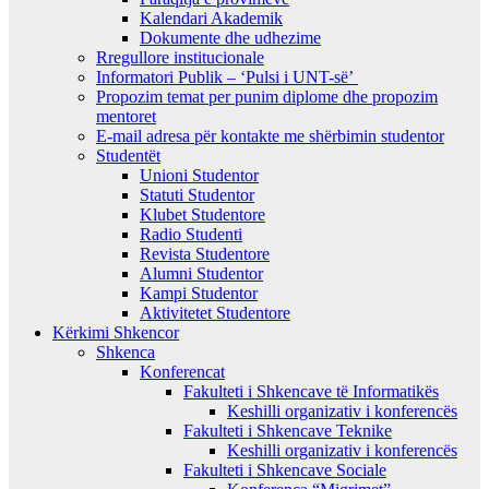
Kalendari Akademik
Dokumente dhe udhezime
Rregullore institucionale
Informatori Publik – ‘Pulsi i UNT-së’
Propozim temat per punim diplome dhe propozim
mentoret
E-mail adresa për kontakte me shërbimin studentor
Studentët
Unioni Studentor
Statuti Studentor
Klubet Studentore
Radio Studenti
Revista Studentore
Alumni Studentor
Kampi Studentor
Aktivitetet Studentore
Kërkimi Shkencor
Shkenca
Konferencat
Fakulteti i Shkencave të Informatikës
Keshilli organizativ i konferencës
Fakulteti i Shkencave Teknike
Keshilli organizativ i konferencës
Fakulteti i Shkencave Sociale