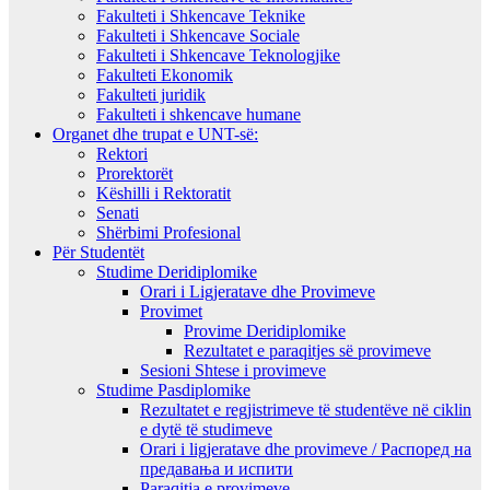
Fakulteti i Shkencave Teknike
Fakulteti i Shkencave Sociale
Fakulteti i Shkencave Teknologjike
Fakulteti Ekonomik
Fakulteti juridik
Fakulteti i shkencave humane
Organet dhe trupat e UNT-së:
Rektori
Prorektorët
Këshilli i Rektoratit
Senati
Shërbimi Profesional
Për Studentët
Studime Deridiplomike
Orari i Ligjeratave dhe Provimeve
Provimet
Provime Deridiplomike
Rezultatet e paraqitjes së provimeve
Sesioni Shtese i provimeve
Studime Pasdiplomike
Rezultatet e regjistrimeve të studentëve në ciklin
e dytë të studimeve
Orari i ligjeratave dhe provimeve / Распоред на
предавањa и испити
Paraqitja e provimeve