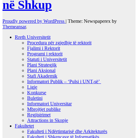
në Shkup
Proudly powered by WordPress
|
Theme: Newspaperex by
Themeansar
.
Rreth Universitetit
Procedura për zgjedhje të rektorit
Fjalimi i Rektorit
Programi i rektorit
Statuti i Universitetit
Plani Strategjik
Plani Aksional
Stafi Akademik
Informatori Publik – ‘Pulsi i UNT-së’
Ligje
Konkurse
Buletini
Informatori Universitar
Mbrojtjet publike
Regjistrimet
Attractions in Skopje
Fakultetet
Fakulteti i Ndërtimtarisë dhe Arkitekturës
Fakulteti i Shkencave të Informatikës