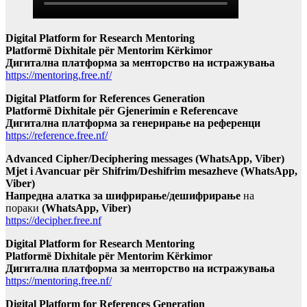
Digital Platform for Research Mentoring
Platformë Dixhitale për Mentorim Kërkimor
Дигитална платформа за менторство на истражувања
https://mentoring.free.nf/
Digital Platform for References Generation
Platformë Dixhitale për Gjenerimin e Referencave
Дигитална платформа за генерирање на референци
https://reference.free.nf/
Advanced Cipher/Deciphering messages (WhatsApp, Viber)
Mjet i Avancuar për Shifrim/Deshifrim mesazheve (WhatsApp,
Viber)
Напредна алатка за шифрирање/дешифрирање
на
пораки
(WhatsApp, Viber)
https://decipher.free.nf
Digital Platform for Research Mentoring
Platformë Dixhitale për Mentorim Kërkimor
Дигитална платформа за менторство на истражувања
https://mentoring.free.nf/
Digital Platform for References Generation