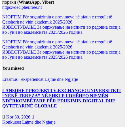
пораки
(WhatsApp, Viber)
https://decipher.free.nf
NJOFTIM Për organizimin e provimeve në afatin e rregullt të
Qershorit në vitin akademik 2025/2026
ИЗВЕСТУВАЊЕ За одржување на испити во редовна сесија
во Јуни во академската 2025/2026 година.
NJOFTIM Për organizimin e provimeve në afatin e rregullt të
Qershorit në vitin akademik 2025/2026
ИЗВЕСТУВАЊЕ За одржување на испити во редовна сесија
во Јуни во академската 2025/2026 година.
You missed
Erasmus+ eksperiencat
Lajme dhe Ngjarje
LANSOHET PROJEKTI V-EXCHANGE! UNIVERSITETI
“NËNË TEREZA” NË SHKUP UDHËHEQ NISMËN
NDËRKOMBËTARE PËR EDUKIMIN DIGJITAL DHE
QYTETARINË GLOBALE
Kor 30, 2026
Konkurset
Lajme dhe Ngjarje