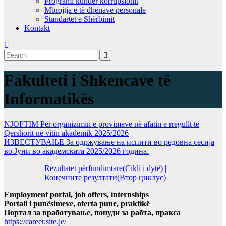
Programi kundër korrupsionit
Mbrojtja e të dhënave personale
Standartet e Shërbimit
Kontakt
Fakulteti i Shkencave të
Informatikës
NJOFTIM Për organizimin e provimeve në afatin e rregullt të
Qershorit në vitin akademik 2025/2026
ИЗВЕСТУВАЊЕ За одржување на испити во редовна сесија
во Јуни во академската 2025/2026 година.
Rezultatet përfundimtare(Cikli i dytë) ||
Конечните резултати(Втор циклус)
Employment portal, job offers, internships
Portali i punësimeve, oferta pune, praktikë
Портал за вработување, понуди за рабта, пракса
https://career.site.je/