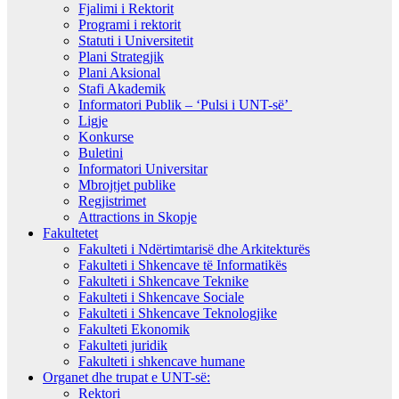
Fjalimi i Rektorit
Programi i rektorit
Statuti i Universitetit
Plani Strategjik
Plani Aksional
Stafi Akademik
Informatori Publik – ‘Pulsi i UNT-së’
Ligje
Konkurse
Buletini
Informatori Universitar
Mbrojtjet publike
Regjistrimet
Attractions in Skopje
Fakultetet
Fakulteti i Ndërtimtarisë dhe Arkitekturës
Fakulteti i Shkencave të Informatikës
Fakulteti i Shkencave Teknike
Fakulteti i Shkencave Sociale
Fakulteti i Shkencave Teknologjike
Fakulteti Ekonomik
Fakulteti juridik
Fakulteti i shkencave humane
Organet dhe trupat e UNT-së:
Rektori