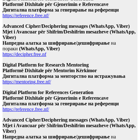
Platformë Dixhitale për Gjenerimin e Referencave
Дигитална платформа за генерирање на референци
https://reference.free.nf/
Advanced Cipher/Deciphering messages (WhatsApp, Viber)
Mjet i Avancuar për Shifrim/Deshifrim mesazheve (WhatsApp,
Viber)
Напредна алатка за шифрирање/дешифрирање
на
пораки
(WhatsApp, Viber)
https://decipher.free.nf
Digital Platform for Research Mentoring
Platformë Dixhitale për Mentorim Kërkimor
Дигитална платформа за менторство на истражувања
https://mentoring.free.nf/
Digital Platform for References Generation
Platformë Dixhitale për Gjenerimin e Referencave
Дигитална платформа за генерирање на референци
https://reference.free.nf/
Advanced Cipher/Deciphering messages (WhatsApp, Viber)
Mjet i Avancuar për Shifrim/Deshifrim mesazheve (WhatsApp,
Viber)
Напредна алатка за шифрирање/дешифрирање
на