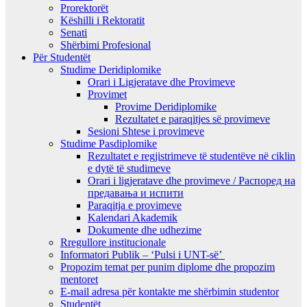
Prorektorët
Këshilli i Rektoratit
Senati
Shërbimi Profesional
Për Studentët
Studime Deridiplomike
Orari i Ligjeratave dhe Provimeve
Provimet
Provime Deridiplomike
Rezultatet e paraqitjes së provimeve
Sesioni Shtese i provimeve
Studime Pasdiplomike
Rezultatet e regjistrimeve të studentëve në ciklin
e dytë të studimeve
Orari i ligjeratave dhe provimeve / Распоред на
предавањa и испити
Paraqitja e provimeve
Kalendari Akademik
Dokumente dhe udhezime
Rregullore institucionale
Informatori Publik – ‘Pulsi i UNT-së’
Propozim temat per punim diplome dhe propozim
mentoret
E-mail adresa për kontakte me shërbimin studentor
Studentët