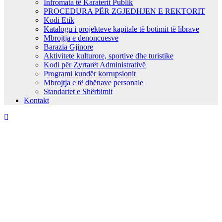
Infromata të Karaterit Publik
PROCEDURA PËR ZGJEDHJEN E REKTORIT
Kodi Etik
Katalogu i projekteve kapitale të botimit të librave
Mbrojtja e denoncuesve
Barazia Gjinore
Aktivitete kulturore, sportive dhe turistike
Kodi për Zyrtarët Administrativë
Programi kundër korrupsionit
Mbrojtja e të dhënave personale
Standartet e Shërbimit
Kontakt