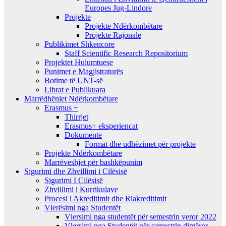
Europes Jug-Lindore
Projekte
Projekte Ndërkombëtare
Projekte Rajonale
Publikimet Shkencore
Staff Scientific Research Repositorium
Projektet Hulumtuese
Punimet e Magjistraturës
Botime të UNT-së
Librat e Publikuara
Marrëdhëniet Ndërkombëtare
Erasmus +
Thirrjet
Erasmus+ eksperiencat
Dokumente
Format dhe udhëzimet për projekte
Projekte Ndërkombëtare
Marrëveshjet për bashkëpunim
Sigurimi dhe Zhvillimi i Cilësisë
Sigurimi I Cilësisë
Zhvillimi i Kurrikulave
Procesi i Akreditimit dhe Riakreditimit
Vlerësimi nga Studentët
Vlersimi nga studentët për semestrin veror 2022
Vlersimi nga Studentët për semestrin dimëror