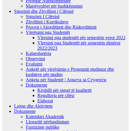
Projekte Ndërkombëtare
Marrëveshjet për bashkëpunim
Sigurimi dhe Zhvillimi i Cilësisë
Sigurimi I Cilësisë
Zhvillimi i Kurrikulave
Procesi i Akreditimit dhe Riakreditimit
Vlerësimi nga Studentët
Vlersimi nga studentët për semestrin veror 2022
Vlersimi nga Studentët për semestrin dimëror
2022/2023
Kalueshmëria
Observimi
Evaluimi
Anketë për vlerësimin e Programit studimor dhe
kushteve për studim
Anketa për Studentë | Анкета за Студенти
Dokumente
Këshilli për siguri të kualitetit
Regullorja për cilësi
Elaborat
Lajme dhe Aktivitete
Dokumente
Kalendari Akademik
Llogaritë përfundimtare
Furnizime publike