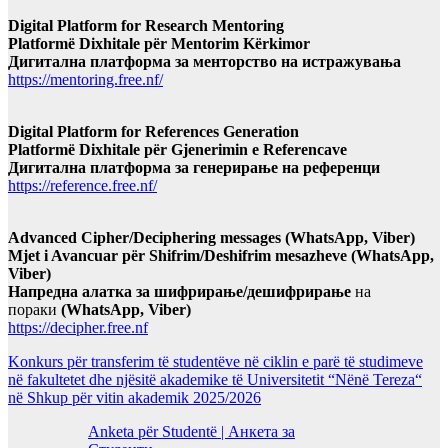
Digital Platform for Research Mentoring
Platformë Dixhitale për Mentorim Kërkimor
Дигитална платформа за менторство на истражувања
https://mentoring.free.nf/
Digital Platform for References Generation
Platformë Dixhitale për Gjenerimin e Referencave
Дигитална платформа за генерирање на референци
https://reference.free.nf/
Advanced Cipher/Deciphering messages (WhatsApp, Viber)
Mjet i Avancuar për Shifrim/Deshifrim mesazheve (WhatsApp,
Viber)
Напредна алатка за шифрирање/дешифрирање
на
пораки
(WhatsApp, Viber)
https://decipher.free.nf
Konkurs për transferim të studentëve në ciklin e parë të studimeve
në fakultetet dhe njësitë akademike të Universitetit “Nënë Tereza“
në Shkup për vitin akademik 2025/2026
Anketa për Studentë | Анкета за