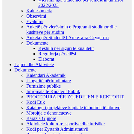
2022/2023
Kalueshmëria
Observimi
Evaluimi
Anketë për vlerësimin e Programit studimor dhe
kushteve për studim
Anketa për Studentë | Анкета за Студенти
Dokumente
Këshilli për siguri të kualitetit
Regullorja për cilësi
Elaborat
Lajme dhe Aktivitete
Dokumente
Kalendari Akademik
Llogaritë përfundimtare
Furnizime publike
Infromata të Karaterit Publik
PROCEDURA PËR ZGJEDHJEN E REKTORIT
Kodi Etik
Katalogu i projekteve kapitale të botimit të librave
Mbrojtja e denoncuesve
Barazia Gjinore
Aktivitete kulturore, sportive dhe turistike
Kodi për Zyrtarët Administrativë