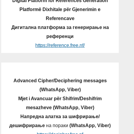
Digital Platform for References Generation
Platformë Dixhitale për Gjenerimin e
Referencave
Дигитална платформа за генерирање на
референци
https://reference.free.nf/
Advanced Cipher/Deciphering messages
(WhatsApp, Viber)
Mjet i Avancuar për Shifrim/Deshifrim
mesazheve (WhatsApp, Viber)
Напредна алатка за шифрирање/
дешифрирање
на пораки
(WhatsApp, Viber)