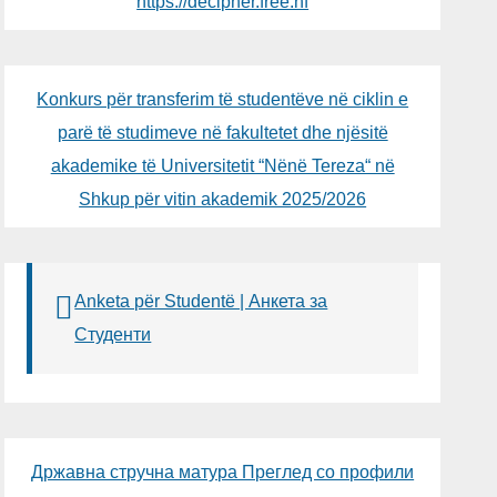
https://decipher.free.nf
Konkurs për transferim të studentëve në ciklin e
parë të studimeve në fakultetet dhe njësitë
akademike të Universitetit “Nënë Tereza“ në
Shkup për vitin akademik 2025/2026
Anketa për Studentë | Анкета за
Студенти
Државна стручна матура Преглед со профили