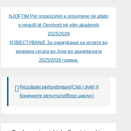
NJOFTIM Për organizimin e provimeve në afatin
e rregullt të Qershorit në vitin akademik
2025/2026
ИЗВЕСТУВАЊЕ За одржување на испити во
редовна сесија во Јуни во академската
2025/2026 година.
Rezultatet përfundimtare(Cikli i dytë) ||
Конечните резултати(Втор циклус)