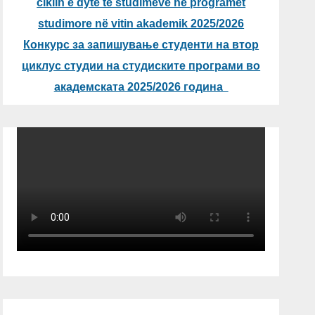
ciklin e dytë të studimeve në programet
studimore në vitin akademik 2025/2026
Конкурс за запишување студенти на втор
циклус студии на студиските програми во
академската 2025/2026 година