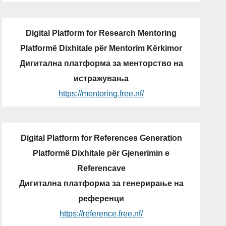
Digital Platform for Research Mentoring
Platformë Dixhitale për Mentorim Kërkimor
Дигитална платформа за менторство на
истражувања
https://mentoring.free.nf/
Digital Platform for References Generation
Platformë Dixhitale për Gjenerimin e
Referencave
Дигитална платформа за генерирање на
референци
https://reference.free.nf/