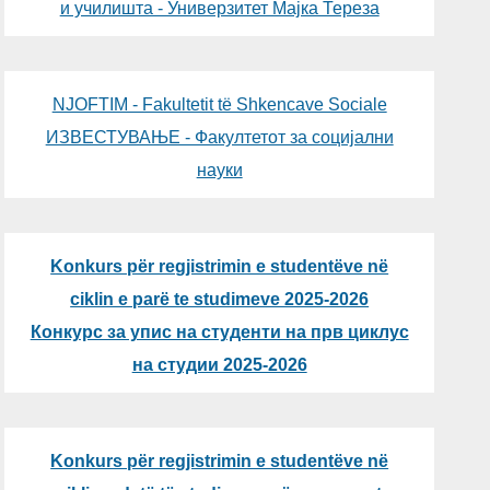
и училишта - Универзитет Мајка Тереза
NJOFTIM - Fakultetit të Shkencave Sociale
ИЗВЕСТУВАЊЕ - Факултетот за социјални
науки
Konkurs për regjistrimin e studentëve në
ciklin e parë te studimeve 2025-2026
Конкурс за упис на студенти на прв циклус
на студии 2025-2026
Konkurs për regjistrimin e studentëve në