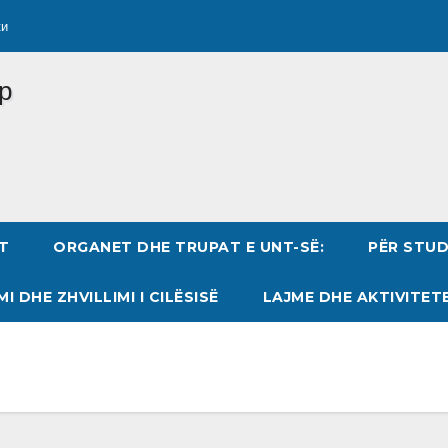
ки
T
ORGANET DHE TRUPAT E UNT-SË:
PËR STU
MI DHE ZHVILLIMI I CILËSISË
LAJME DHE AKTIVITET