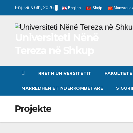
Skip
Enj. Gus 6th, 2026
English
Shqip
Македонс
to
content
Universiteti Nënë
Tereza në Shkup
RRETH UNIVERSITETIT
FAKULTETE
MARRËDHËNIET NDËRKOMBËTARE
SIGURI
Projekte