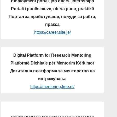
Employment portal, job offers, internships
Portali i punësimeve, oferta pune, praktikë
Портал за вработување, понуди за рабта,
пракса
https://career.site.je/
Digital Platform for Research Mentoring
Platformë Dixhitale për Mentorim Kërkimor
Дигитална платформа за менторство на
истражувања
https://mentoring.free.nf/