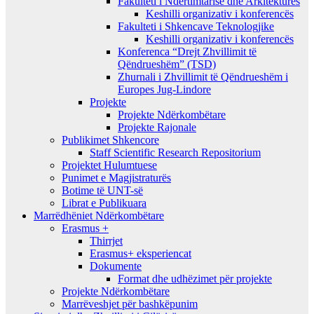
Fakulteti i Ndërtimtarisë dhe Arkitekturës
Keshilli organizativ i konferencës
Fakulteti i Shkencave Teknologjike
Keshilli organizativ i konferencës
Konferenca “Drejt Zhvillimit të
Qëndrueshëm” (TSD)
Zhurnali i Zhvillimit të Qëndrueshëm i
Europes Jug-Lindore
Projekte
Projekte Ndërkombëtare
Projekte Rajonale
Publikimet Shkencore
Staff Scientific Research Repositorium
Projektet Hulumtuese
Punimet e Magjistraturës
Botime të UNT-së
Librat e Publikuara
Marrëdhëniet Ndërkombëtare
Erasmus +
Thirrjet
Erasmus+ eksperiencat
Dokumente
Format dhe udhëzimet për projekte
Projekte Ndërkombëtare
Marrëveshjet për bashkëpunim