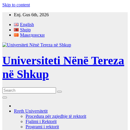
Skip to content
Enj. Gus 6th, 2026
English
Shqip
Македонски
Universiteti Nënë Tereza
në Shkup
Rreth Universitetit
Procedura për zgjedhje të rektorit
Fjalimi i Rektorit
Programi i rektorit