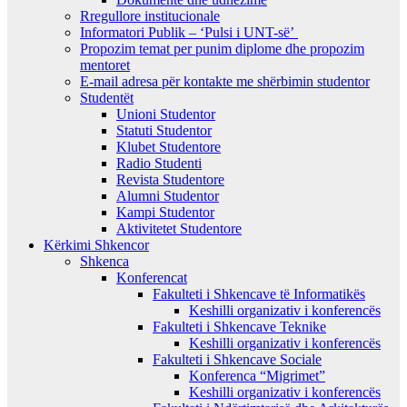
Rregullore institucionale
Informatori Publik – ‘Pulsi i UNT-së’
Propozim temat per punim diplome dhe propozim
mentoret
E-mail adresa për kontakte me shërbimin studentor
Studentët
Unioni Studentor
Statuti Studentor
Klubet Studentore
Radio Studenti
Revista Studentore
Alumni Studentor
Kampi Studentor
Aktivitetet Studentore
Kërkimi Shkencor
Shkenca
Konferencat
Fakulteti i Shkencave të Informatikës
Keshilli organizativ i konferencës
Fakulteti i Shkencave Teknike
Keshilli organizativ i konferencës
Fakulteti i Shkencave Sociale
Konferenca “Migrimet”
Keshilli organizativ i konferencës