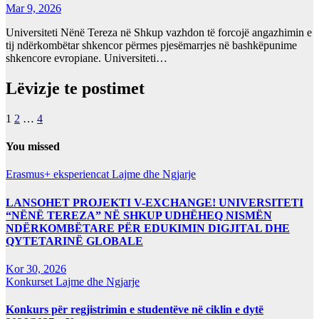
Mar 9, 2026
Universiteti Nënë Tereza në Shkup vazhdon të forcojë angazhimin e
tij ndërkombëtar shkencor përmes pjesëmarrjes në bashkëpunime
shkencore evropiane. Universiteti…
Lëvizje te postimet
1
2
…
4
You missed
Erasmus+ eksperiencat
Lajme dhe Ngjarje
LANSOHET PROJEKTI V-EXCHANGE! UNIVERSITETI
“NËNË TEREZA” NË SHKUP UDHËHEQ NISMËN
NDËRKOMBËTARE PËR EDUKIMIN DIGJITAL DHE
QYTETARINË GLOBALE
Kor 30, 2026
Konkurset
Lajme dhe Ngjarje
Konkurs për regjistrimin e studentëve në ciklin e dytë