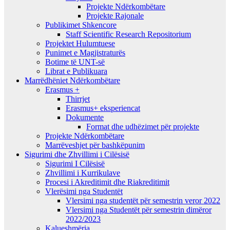
Projekte Ndërkombëtare
Projekte Rajonale
Publikimet Shkencore
Staff Scientific Research Repositorium
Projektet Hulumtuese
Punimet e Magjistraturës
Botime të UNT-së
Librat e Publikuara
Marrëdhëniet Ndërkombëtare
Erasmus +
Thirrjet
Erasmus+ eksperiencat
Dokumente
Format dhe udhëzimet për projekte
Projekte Ndërkombëtare
Marrëveshjet për bashkëpunim
Sigurimi dhe Zhvillimi i Cilësisë
Sigurimi I Cilësisë
Zhvillimi i Kurrikulave
Procesi i Akreditimit dhe Riakreditimit
Vlerësimi nga Studentët
Vlersimi nga studentët për semestrin veror 2022
Vlersimi nga Studentët për semestrin dimëror
2022/2023
Kalueshmëria