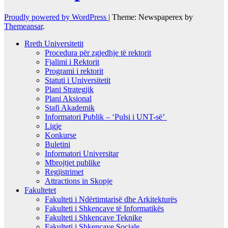
Proudly powered by WordPress
|
Theme: Newspaperex by
Themeansar
.
Rreth Universitetit
Procedura për zgjedhje të rektorit
Fjalimi i Rektorit
Programi i rektorit
Statuti i Universitetit
Plani Strategjik
Plani Aksional
Stafi Akademik
Informatori Publik – ‘Pulsi i UNT-së’
Ligje
Konkurse
Buletini
Informatori Universitar
Mbrojtjet publike
Regjistrimet
Attractions in Skopje
Fakultetet
Fakulteti i Ndërtimtarisë dhe Arkitekturës
Fakulteti i Shkencave të Informatikës
Fakulteti i Shkencave Teknike
Fakulteti i Shkencave Sociale