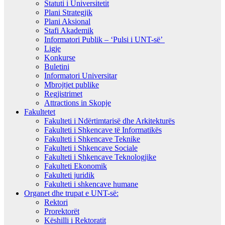
Statuti i Universitetit
Plani Strategjik
Plani Aksional
Stafi Akademik
Informatori Publik – ‘Pulsi i UNT-së’
Ligje
Konkurse
Buletini
Informatori Universitar
Mbrojtjet publike
Regjistrimet
Attractions in Skopje
Fakultetet
Fakulteti i Ndërtimtarisë dhe Arkitekturës
Fakulteti i Shkencave të Informatikës
Fakulteti i Shkencave Teknike
Fakulteti i Shkencave Sociale
Fakulteti i Shkencave Teknologjike
Fakulteti Ekonomik
Fakulteti juridik
Fakulteti i shkencave humane
Organet dhe trupat e UNT-së:
Rektori
Prorektorët
Këshilli i Rektoratit