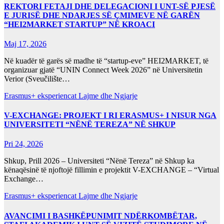
REKTORI FETAJI DHE DELEGACIONI I UNT-SË PJESË
E JURISË DHE NDARJES SË ÇMIMEVE NË GARËN
“HEI2MARKET STARTUP” NË KROACI
Maj 17, 2026
Në kuadër të garës së madhe të “startup-eve” HEI2MARKET, të
organizuar gjatë “UNIN Connect Week 2026” në Universitetin
Verior (Sveučilište…
Erasmus+ eksperiencat
Lajme dhe Ngjarje
V-EXCHANGE: PROJEKT I RI ERASMUS+ I NISUR NGA
UNIVERSITETI “NËNË TEREZA” NË SHKUP
Pri 24, 2026
Shkup, Prill 2026 – Universiteti “Nënë Tereza” në Shkup ka
kënaqësinë të njoftojë fillimin e projektit V-EXCHANGE – “Virtual
Exchange…
Erasmus+ eksperiencat
Lajme dhe Ngjarje
AVANCIMI I BASHKËPUNIMIT NDËRKOMBËTAR,