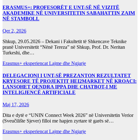
ERASMUS+: PROFESORËT E UNT-SË NË VIZITË
AKADEMIKE NË UNIVERSITETIN SABAHATTIN ZAIM
NË STAMBOLL
Qer 2, 2026
Shkup, 29.05.2026 – Dekani i Fakultetit të Shkencave Teknike
pranë Universitetit “Nënë Tereza” në Shkup, Prof. Dr. Neritan
Turkeshi, dhe…
Erasmus+ eksperiencat
Lajme dhe Ngjarje
DELEGACIONI I UNT-SË PREZANTON REZULTATET
KRYESORE TË PROJEKTIT HEI2MARKET NË KROACI:
LANSOHET QENDRA IPPA DHE CHATBOT-I ME
INTELIGJENCË ARTIFICIALE
Maj 17, 2026
Dita e dytë e “UNIN Connect Week 2026” në Universitetin Verior
(Sveučilište Sjever) filloi me hapjen zyrtare të garës së…
Erasmus+ eksperiencat
Lajme dhe Ngjarje