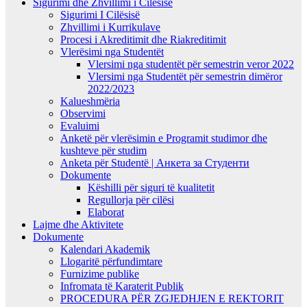
Sigurimi dhe Zhvillimi i Cilësisë
Sigurimi I Cilësisë
Zhvillimi i Kurrikulave
Procesi i Akreditimit dhe Riakreditimit
Vlerësimi nga Studentët
Vlersimi nga studentët për semestrin veror 2022
Vlersimi nga Studentët për semestrin dimëror
2022/2023
Kalueshmëria
Observimi
Evaluimi
Anketë për vlerësimin e Programit studimor dhe
kushteve për studim
Anketa për Studentë | Анкета за Студенти
Dokumente
Këshilli për siguri të kualitetit
Regullorja për cilësi
Elaborat
Lajme dhe Aktivitete
Dokumente
Kalendari Akademik
Llogaritë përfundimtare
Furnizime publike
Infromata të Karaterit Publik
PROCEDURA PËR ZGJEDHJEN E REKTORIT