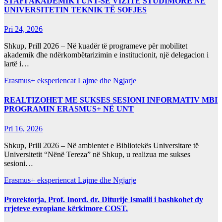
STAFI AKADEMIK I UNT-SË VIZITË STUDIMORE NË
UNIVERSITETIN TEKNIK TË SOFJES
Pri 24, 2026
Shkup, Prill 2026 – Në kuadër të programeve për mobilitet
akademik dhe ndërkombëtarizimin e institucionit, një delegacion i
lartë i…
Erasmus+ eksperiencat
Lajme dhe Ngjarje
REALTIZOHET ME SUKSES SESIONI INFORMATIV MBI
PROGRAMIN ERASMUS+ NË UNT
Pri 16, 2026
Shkup, Prill 2026 – Në ambientet e Bibliotekës Universitare të
Universitetit “Nënë Tereza” në Shkup, u realizua me sukses
sesioni…
Erasmus+ eksperiencat
Lajme dhe Ngjarje
Prorektorja, Prof. Inord. dr. Diturije Ismaili i bashkohet dy
rrjeteve evropiane kërkimore COST.