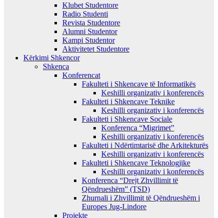
Klubet Studentore
Radio Studenti
Revista Studentore
Alumni Studentor
Kampi Studentor
Aktivitetet Studentore
Kërkimi Shkencor
Shkenca
Konferencat
Fakulteti i Shkencave të Informatikës
Keshilli organizativ i konferencës
Fakulteti i Shkencave Teknike
Keshilli organizativ i konferencës
Fakulteti i Shkencave Sociale
Konferenca “Migrimet”
Keshilli organizativ i konferencës
Fakulteti i Ndërtimtarisë dhe Arkitekturës
Keshilli organizativ i konferencës
Fakulteti i Shkencave Teknologjike
Keshilli organizativ i konferencës
Konferenca “Drejt Zhvillimit të
Qëndrueshëm” (TSD)
Zhurnali i Zhvillimit të Qëndrueshëm i
Europes Jug-Lindore
Projekte