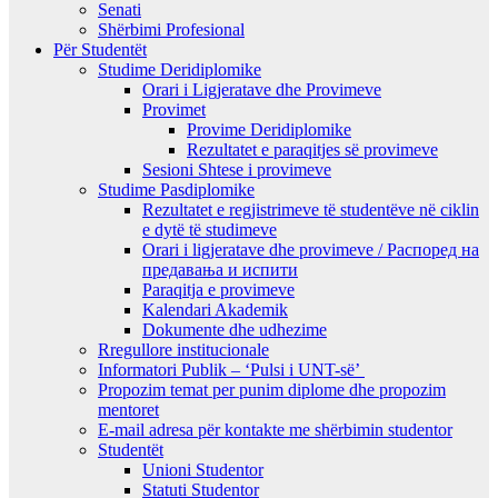
Senati
Shërbimi Profesional
Për Studentët
Studime Deridiplomike
Orari i Ligjeratave dhe Provimeve
Provimet
Provime Deridiplomike
Rezultatet e paraqitjes së provimeve
Sesioni Shtese i provimeve
Studime Pasdiplomike
Rezultatet e regjistrimeve të studentëve në ciklin
e dytë të studimeve
Orari i ligjeratave dhe provimeve / Распоред на
предавањa и испити
Paraqitja e provimeve
Kalendari Akademik
Dokumente dhe udhezime
Rregullore institucionale
Informatori Publik – ‘Pulsi i UNT-së’
Propozim temat per punim diplome dhe propozim
mentoret
E-mail adresa për kontakte me shërbimin studentor
Studentët
Unioni Studentor
Statuti Studentor