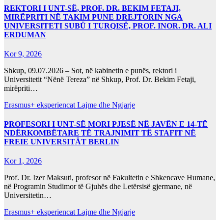
REKTORI I UNT-SË, PROF. DR. BEKIM FETAJI,
MIRËPRITI NË TAKIM PUNE DREJTORIN NGA
UNIVERSITETI SUBÜ I TURQISË, PROF. INOR. DR. ALI
ERDUMAN
Kor 9, 2026
Shkup, 09.07.2026 – Sot, në kabinetin e punës, rektori i
Universitetit “Nënë Tereza” në Shkup, Prof. Dr. Bekim Fetaji,
mirëpriti…
Erasmus+ eksperiencat
Lajme dhe Ngjarje
PROFESORI I UNT-SË MORI PJESË NË JAVËN E 14-TË
NDËRKOMBËTARE TË TRAJNIMIT TË STAFIT NË
FREIE UNIVERSITÄT BERLIN
Kor 1, 2026
Prof. Dr. Izer Maksuti, profesor në Fakultetin e Shkencave Humane,
në Programin Studimor të Gjuhës dhe Letërsisë gjermane, në
Universitetin…
Erasmus+ eksperiencat
Lajme dhe Ngjarje