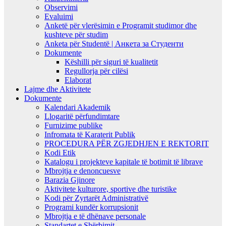
Observimi
Evaluimi
Anketë për vlerësimin e Programit studimor dhe
kushteve për studim
Anketa për Studentë | Анкета за Студенти
Dokumente
Këshilli për siguri të kualitetit
Regullorja për cilësi
Elaborat
Lajme dhe Aktivitete
Dokumente
Kalendari Akademik
Llogaritë përfundimtare
Furnizime publike
Infromata të Karaterit Publik
PROCEDURA PËR ZGJEDHJEN E REKTORIT
Kodi Etik
Katalogu i projekteve kapitale të botimit të librave
Mbrojtja e denoncuesve
Barazia Gjinore
Aktivitete kulturore, sportive dhe turistike
Kodi për Zyrtarët Administrativë
Programi kundër korrupsionit
Mbrojtja e të dhënave personale
Standartet e Shërbimit