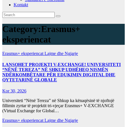
Kontakt
Category:
Erasmus+
eksperiencat
Erasmus+ eksperiencat
Lajme dhe Ngjarje
LANSOHET PROJEKTI V-EXCHANGE! UNIVERSITETI
“NËNË TEREZA” NË SHKUP UDHËHEQ NISMËN
NDËRKOMBËTARE PËR EDUKIMIN DIGJITAL DHE
QYTETARINË GLOBALE
Kor 30, 2026
Universiteti “Nënë Tereza” në Shkup ka kënaqësinë të njoftojë
fillimin zyrtar të projektit tri-vjeçar Erasmus+ V-EXCHANGE
(Virtual Exchange for Global…
Erasmus+ eksperiencat
Lajme dhe Ngjarje