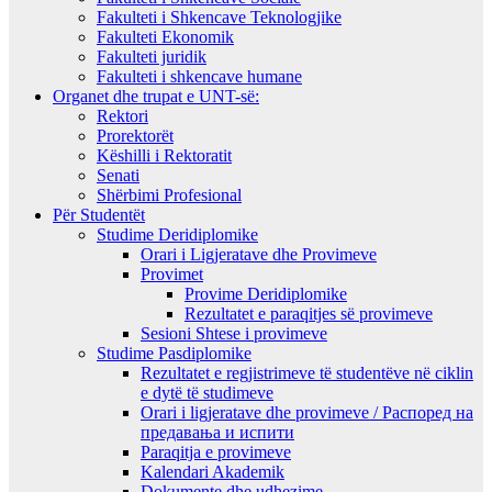
Fakulteti i Shkencave Teknologjike
Fakulteti Ekonomik
Fakulteti juridik
Fakulteti i shkencave humane
Organet dhe trupat e UNT-së:
Rektori
Prorektorët
Këshilli i Rektoratit
Senati
Shërbimi Profesional
Për Studentët
Studime Deridiplomike
Orari i Ligjeratave dhe Provimeve
Provimet
Provime Deridiplomike
Rezultatet e paraqitjes së provimeve
Sesioni Shtese i provimeve
Studime Pasdiplomike
Rezultatet e regjistrimeve të studentëve në ciklin
e dytë të studimeve
Orari i ligjeratave dhe provimeve / Распоред на
предавањa и испити
Paraqitja e provimeve
Kalendari Akademik
Dokumente dhe udhezime