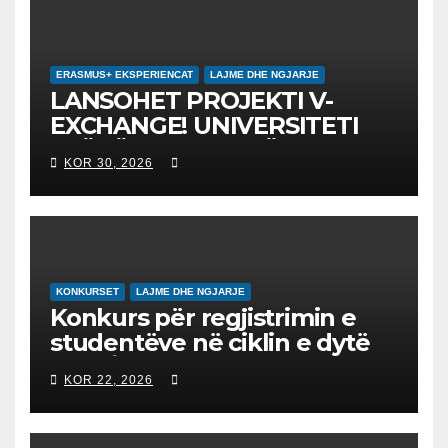
ERASMUS+ EKSPERIENCAT
LAJME DHE NGJARJE
LANSOHET PROJEKTI V-
EXCHANGE! UNIVERSITETI
“NËNË TEREZA” NË SHKUP
KOR 30, 2026
UDHËHEQ NISMËN
NDËRKOMBËTARE PËR
EDUKIMIN DIGJITAL DHE
QYTETARINË GLOBALE
KONKURSET
LAJME DHE NGJARJE
Konkurs për regjistrimin e
studentëve në ciklin e dytë
2026/2027 – Конкурс за
KOR 22, 2026
запишување на студенти
на втор циклус студии за
2026/2027