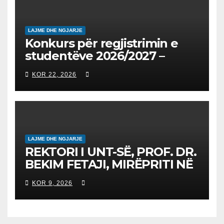
LAJME DHE NGJARJE
Konkurs për regjistrimin e
studentëve 2026/2027 –
Конкурс за запишување на
KOR 22, 2026
студенти за 2026/2027
LAJME DHE NGJARJE
REKTORI I UNT-SË, PROF. DR.
BEKIM FETAJI, MIRËPRITI NË
TAKIM ZYRTAR DREJTORIN E
KOR 9, 2026
SH.A MEPSO, DR. BURIM
LATIFIN