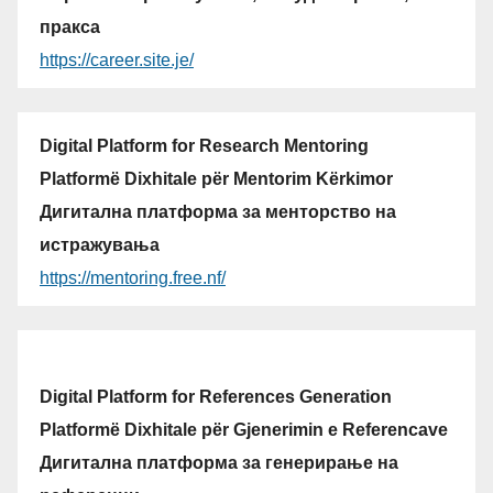
пракса
https://career.site.je/
Digital Platform for Research Mentoring
Platformë Dixhitale për Mentorim Kërkimor
Дигитална платформа за менторство на
истражувања
https://mentoring.free.nf/
Digital Platform for References Generation
Platformë Dixhitale për Gjenerimin e Referencave
Дигитална платформа за генерирање на