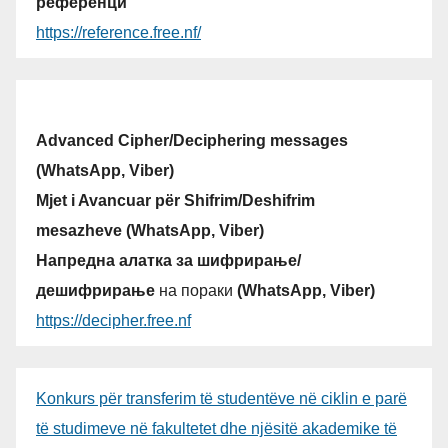
референци
https://reference.free.nf/
Advanced Cipher/Deciphering messages
(WhatsApp, Viber)
Mjet i Avancuar për Shifrim/Deshifrim
mesazheve (WhatsApp, Viber)
Напредна алатка за шифрирање/
дешифрирање
на пораки
(WhatsApp, Viber)
https://decipher.free.nf
Konkurs për transferim të studentëve në ciklin e parë
të studimeve në fakultetet dhe njësitë akademike të