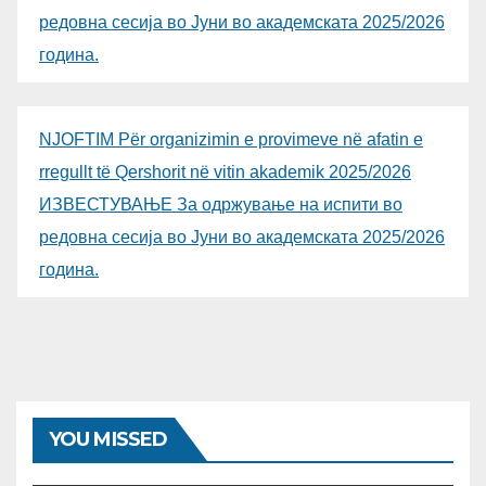
редовна сесија во Јуни во академската 2025/2026
година.
NJOFTIM Për organizimin e provimeve në afatin e
rregullt të Qershorit në vitin akademik 2025/2026
ИЗВЕСТУВАЊЕ За одржување на испити во
редовна сесија во Јуни во академската 2025/2026
година.
YOU MISSED