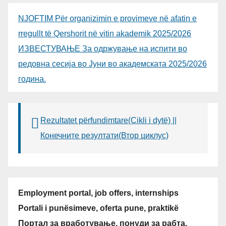
NJOFTIM Për organizimin e provimeve në afatin e
rregullt të Qershorit në vitin akademik 2025/2026
ИЗВЕСТУВАЊЕ За одржување на испити во
редовна сесија во Јуни во академската 2025/2026
година.
Rezultatet përfundimtare(Cikli i dytë) ||
Конечните резултати(Втор циклус)
Employment portal, job offers, internships
Portali i punësimeve, oferta pune, praktikë
Портал за вработување, понуди за рабта,