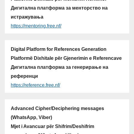
Дигитална платформа за менторство на
истражувања
https://mentoring.free.nf/
Digital Platform for References Generation
Platformë Dixhitale për Gjenerimin e Referencave
Дигитална платформа за генерирање на
референци
https://reference.free.nf/
Advanced Cipher/Deciphering messages
(WhatsApp, Viber)
Mjet i Avancuar për Shifrim/Deshifrim