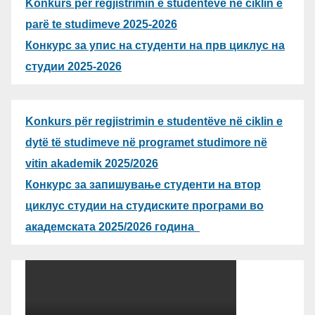
Konkurs për regjistrimin e studentëve në ciklin e
parë te studimeve 2025-2026
Конкурс за упис на студенти на прв циклус на
студии 2025-2026
Konkurs për regjistrimin e studentëve në ciklin e
dytë të studimeve në programet studimore në
vitin akademik 2025/2026
Конкурс за запишување студенти на втор
циклус студии на студиските програми во
академската 2025/2026 година