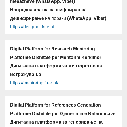
mesazheve (WhatsApp, Viber)
Напредна алатка за шифрирање/
дешифрирање
на пораки
(WhatsApp, Viber)
https://decipher.free.nf
Digital Platform for Research Mentoring
Platformë Dixhitale për Mentorim Kërkimor
Дигитална платформа за менторство на
истражувања
https://mentoring.free.nf/
Digital Platform for References Generation
Platformë Dixhitale për Gjenerimin e Referencave
Дигитална платформа за генерирање на