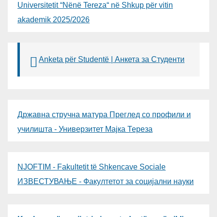
Universitetit “Nënë Tereza“ në Shkup për vitin
akademik 2025/2026
Anketa për Studentë | Анкета за Студенти
Државна стручна матура Преглед со профили и
училишта - Универзитет Мајка Тереза
NJOFTIM - Fakultetit të Shkencave Sociale
ИЗВЕСТУВАЊЕ - Факултетот за социјални науки