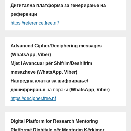
Дигитална платформа за генерирање на
референци
https://reference.free.nf/
Advanced Cipher/Deciphering messages
(WhatsApp, Viber)
Mjet i Avancuar për Shifrim/Deshifrim
mesazheve (WhatsApp, Viber)
Напредна алатка за шифрирање/
дешифрирање
на пораки
(WhatsApp, Viber)
https://decipher.free.nf
Digital Platform for Research Mentoring
Platformë Dixhitale për Mentorim Kërkimor