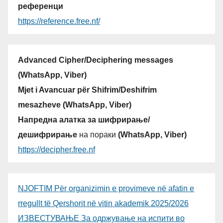
референци
https://reference.free.nf/
Advanced Cipher/Deciphering messages
(WhatsApp, Viber)
Mjet i Avancuar për Shifrim/Deshifrim
mesazheve (WhatsApp, Viber)
Напредна алатка за шифрирање/
дешифрирање
на пораки
(WhatsApp, Viber)
https://decipher.free.nf
NJOFTIM Për organizimin e provimeve në afatin e
rregullt të Qershorit në vitin akademik 2025/2026
ИЗВЕСТУВАЊЕ За одржување на испити во