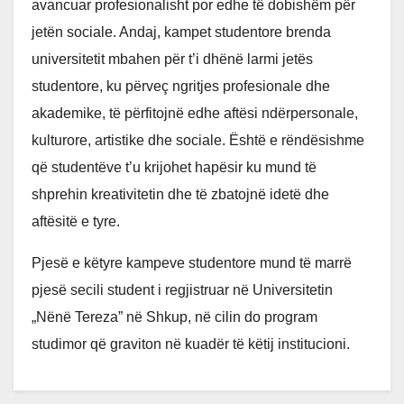
avancuar profesionalisht por edhe të dobishëm për
jetën sociale. Andaj, kampet studentore brenda
universitetit mbahen për t’i dhënë larmi jetës
studentore, ku përveç ngritjes profesionale dhe
akademike, të përfitojnë edhe aftësi ndërpersonale,
kulturore, artistike dhe sociale. Është e rëndësishme
që studentëve t’u krijohet hapësir ku mund të
shprehin kreativitetin dhe të zbatojnë idetë dhe
aftësitë e tyre.
Pjesë e këtyre kampeve studentore mund të marrë
pjesë secili student i regjistruar në Universitetin
„Nënë Tereza” në Shkup, në cilin do program
studimor që graviton në kuadër të këtij institucioni.