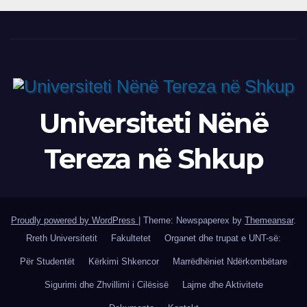
Universiteti Nënë
Tereza në Shkup
Proudly powered by WordPress
|
Theme: Newspaperex by
Themeansar
.
Rreth Universitetit
Fakultetet
Organet dhe trupat e UNT-së:
Për Studentët
Kërkimi Shkencor
Marrëdhëniet Ndërkombëtare
Sigurimi dhe Zhvillimi i Cilësisë
Lajme dhe Aktivitete